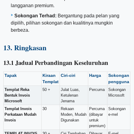
langganan premium.
Sokongan Terhad:
Bergantung pada pelan yang
dipilih, pilihan sokongan dan kualitinya mungkin
berbeza.
13. Ringkasan
13.1 Jadual Perbandingan Keseluruhan
Tapak
Kiraan
Ciri-ciri
Harga
Sokongan
Templat
pengguna
Templat Reka
50 +
Julat Luas,
Percuma
Sokongan
Bentuk Invois
Ketulenan
Microsoft
Microsoft
Jenama
Templat Invois
30
Rekaan
Percuma
Sokongan
Perkataan Mudah
Moden, Mudah
(dibayar
e-mel
Invois
Digunakan
untuk
premium)
TEMPLAT INVOIS
30 +
Ciri Tambahan,
Dibayar
E-mel,