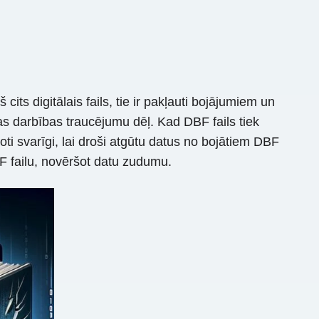
its digitālais fails, tie ir pakļauti bojājumiem un
s darbības traucējumu dēļ. Kad DBF fails tiek
 ļoti svarīgi, lai droši atgūtu datus no bojātiem DBF
BF failu, novēršot datu zudumu.