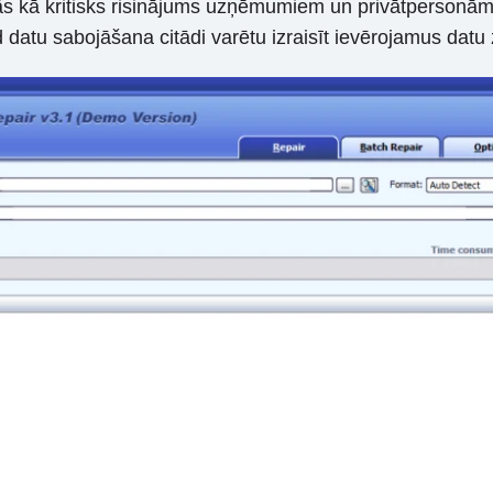
s kā kritisks risinājums uzņēmumiem un privātpersonā
ad datu sabojāšana citādi varētu izraisīt ievērojamus da