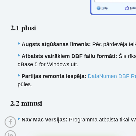
2.1 plusi
Augsts atgūšanas līmenis:
Pēc pārdevēja teik
Atbalsts vairākiem DBF failu formāti:
Šis rīk
dBase 5 for Windows utt.
Partijas remonta iespēja:
DataNumen DBF Re
pūles.
2.2 mīnusi
Nav Mac versijas:
Programma atbalsta tikai Wi