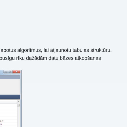
otus algoritmus, lai atjaunotu tabulas struktūru,
audzpusīgu rīku dažādām datu bāzes atkopšanas