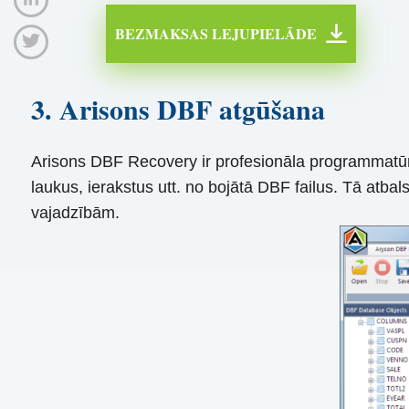
BEZMAKSAS LEJUPIELĀDE
3. Arisons DBF atgūšana
Arisons DBF Recovery ir profesionāla programmatūra 
laukus, ierakstus utt. no bojātā DBF failus. Tā atb
vajadzībām.