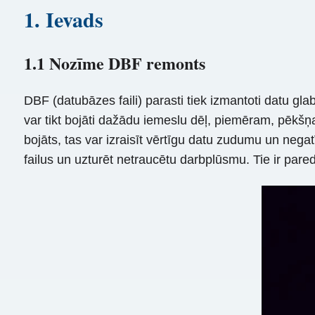
1. Ievads
1.1 Nozīme DBF remonts
DBF (datubāzes faili) parasti tiek izmantoti datu glab
var tikt bojāti dažādu iemeslu dēļ, piemēram, pēkšņ
bojāts, tas var izraisīt vērtīgu datu zudumu un neg
failus un uzturēt netraucētu darbplūsmu. Tie ir pare