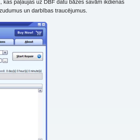
m, kas paļaujas uz DBF datu bāzes savām ikdienas
tu zudumus un darbības traucējumus.