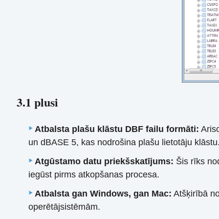
3.1 plusi
Atbalsta plašu klāstu DBF failu formāti:
Aris
un dBASE 5, kas nodrošina plašu lietotāju klāstu
Atgūstamo datu priekšskatījums:
Šis rīks no
iegūst pirms atkopšanas procesa.
Atbalsta gan Windows, gan Mac:
Atšķirībā n
operētājsistēmām.