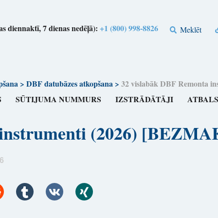
s diennaktī, 7 dienas nedēļā):
+1 (800) 998-8826
Meklēt
pšana
>
DBF datubāzes atkopšana
>
32 vislabāk DBF Remonta 
S
SŪTIJUMA NUMMURS
IZSTRĀDĀTĀJI
ATBAL
a instrumenti (2026) [BE
6