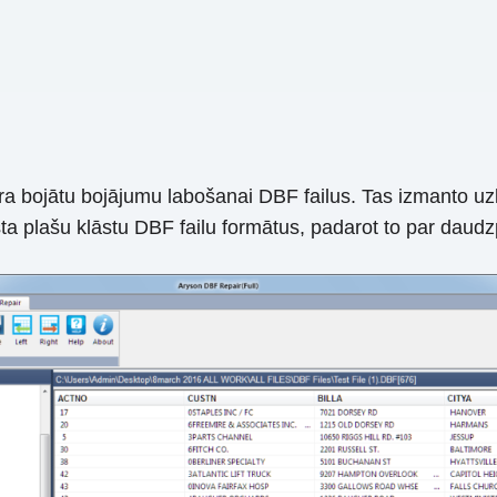
bojātu bojājumu labošanai DBF failus. Tas izmanto uzlab
alsta plašu klāstu DBF failu formātus, padarot to par d