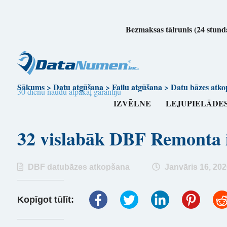
Bezmaksas tālrunis (24 stunda
Sākums
>
Datu atgūšana
>
Failu atgūšana
>
Datu bāzes atko
30 dienu naudu atpakaļ garantiju
IZVĒLNE
LEJUPIELĀDE
32 vislabāk DBF Remont
DBF datubāzes atkopšana
Janvāris 16, 202
Kopīgot tūlīt: