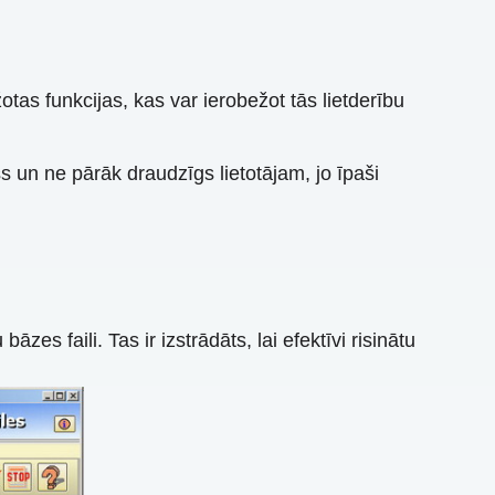
s funkcijas, kas var ierobežot tās lietderību
 un ne pārāk draudzīgs lietotājam, jo ​​īpaši
es faili. Tas ir izstrādāts, lai efektīvi risinātu