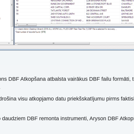
ons DBF Atkopšana atbalsta vairākus DBF failu formāti, 
.
drošina visu atkopjamo datu priekšskatījumu pirms faktisk
o daudziem DBF remonta instrumenti, Aryson DBF Atkop