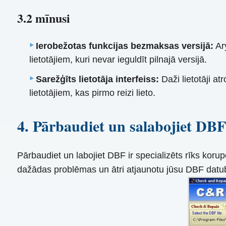
3.2 mīnusi
Ierobežotas funkcijas bezmaksas versijā:
Ar
lietotājiem, kuri nevar ieguldīt pilnajā versijā.
Sarežģīts lietotāja interfeiss:
Daži lietotāji at
lietotājiem, kas pirmo reizi lieto.
4. Pārbaudiet un salabojiet DBF
Pārbaudiet un labojiet DBF ir specializēts rīks korupc
dažādas problēmas un ātri atjaunotu jūsu DBF datubā