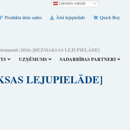
Latviešu valoda
Produkta ātrās saites
Ātrā lejupielāde
Quick Buy
instrumenti (2026) [BEZMAKSAS LEJUPIELĀDE]
STS
UZŅĒMUMS
SADARBĪBAS PARTNERI
ZMAKSAS LEJUPIELĀDE]