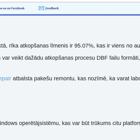
tā, rīka atkopšanas līmenis ir 95.07%, kas ir viens no a
s var veikt dažādu atkopšanas procesu DBF failu formāti,
pair
atbalsta pakešu remontu, kas nozīmē, ka varat labot
ndows operētājsistēmu, kas var būt trūkums citu platform