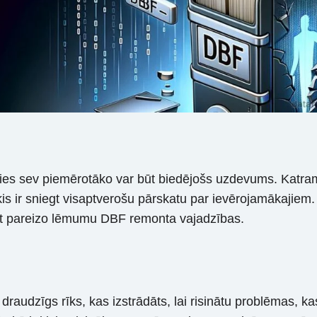
ies sev piemērotāko var būt biedējošs uzdevums. Katram 
s ir sniegt visaptverošu pārskatu par ievērojamākajiem. 
ņemt pareizo lēmumu DBF remonta vajadzības.
am draudzīgs rīks, kas izstrādāts, lai risinātu problēmas, 