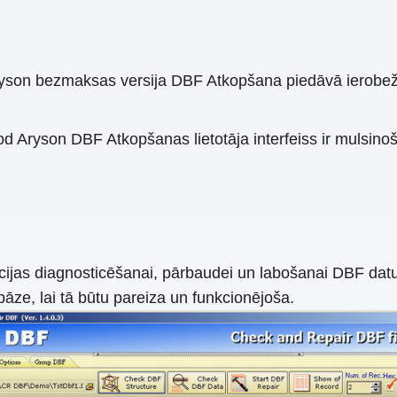
yson bezmaksas versija DBF Atkopšana piedāvā ierobežota
rod Aryson DBF Atkopšanas lietotāja interfeiss ir mulsinošs
ijas diagnosticēšanai, pārbaudei un labošanai DBF datu bāz
ze, lai tā būtu pareiza un funkcionējoša.