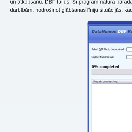
un atkopšanu. DBF failus. Šī programmatūra parādā
darbībām, nodrošinot glābšanas līniju situācijās, k