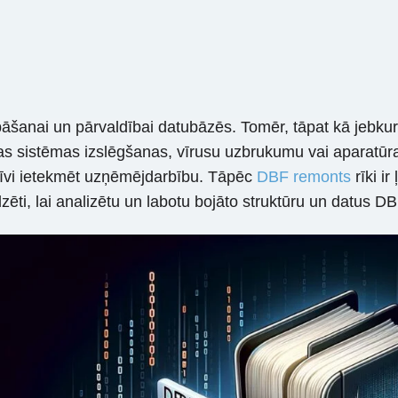
āšanai un pārvaldībai datubāzēs. Tomēr, tāpat kā jebkurš c
as sistēmas izslēgšanas, vīrusu uzbrukumu vai aparatūra
atīvi ietekmēt uzņēmējdarbību. Tāpēc
DBF remonts
rīki ir
dzēti, lai analizētu un labotu bojāto struktūru un datus D