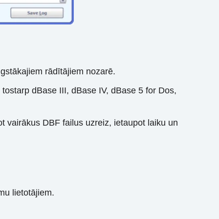
ugstākajiem rādītājiem nozarē.
 tostarp dBase III, dBase IV, dBase 5 for Dos,
 vairākus DBF failus uzreiz, ietaupot laiku un
u lietotājiem.