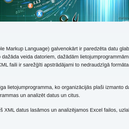
e Markup Language) galvenokārt ir paredzēta datu glab
arp dažāda veida datoriem, dažādām lietojumprogrammām 
XML faili ir sarežģīti apstrādājami to nedraudzīgā formāt
ga lietojumprogramma, ko organizācijās plaši izmanto datu
agrammas un analizēt datus un citus.
š XML datus lasāmos un analizējamos Excel failos, uzlabo