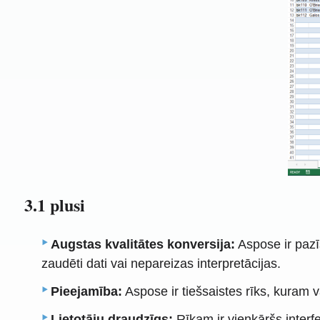
3.1 plusi
Augstas kvalitātes konversija:
Aspose ir pazī
zaudēti dati vai nepareizas interpretācijas.
Pieejamība:
Aspose ir tiešsaistes rīks, kuram 
Lietotāju draudzīgs:
Rīkam ir vienkāršs interf