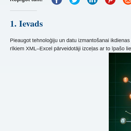
1. Ievads
Pieaugot tehnoloģiju un datu izmantošanai ikdienas 
rīkiem XML–Excel pārveidotāji izceļas ar to īpašo li