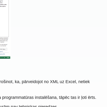
šinot, ka, pārveidojot no XML uz Excel, netiek
programmatūras instalēšana, tāpēc tas ir ļoti ērts.
 kurām nav tehniskas pieredzes.