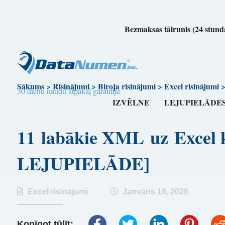
Bezmaksas tālrunis (24 stunda
Sākums
>
Risinājumi
>
Biroja risinājumi
>
Excel risinājumi
30 dienu naudu atpakaļ garantiju
IZVĒLNE
LEJUPIELĀDE
11 labākie XML uz Excel
LEJUPIELĀDE]
Excel risinājumi
Janvāris 16, 2026
Kopīgot tūlīt: