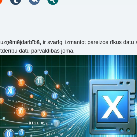
uzņēmējdarbībā, ir svarīgi izmantot pareizos rīkus datu 
etderību datu pārvaldības jomā.