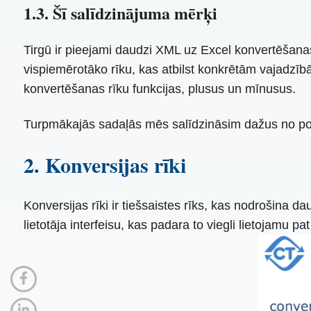
1.3. Šī salīdzinājuma mērķi
Tirgū ir pieejami daudzi XML uz Excel konvertēšanas 
vispiemērotāko rīku, kas atbilst konkrētām vajadzīb
konvertēšanas rīku funkcijas, plusus un mīnusus.
Turpmākajās sadaļās mēs salīdzināsim dažus no po
2. Konversijas rīki
Konversijas rīki ir tiešsaistes rīks, kas nodrošina
lietotāja interfeisu, kas padara to viegli lietojamu pa