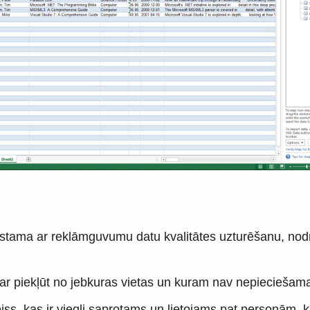
stama ar reklāmguvumu datu kvalitātes uzturēšanu, nodro
var piekļūt no jebkuras vietas un kuram nav nepieciešama 
eiss, kas ir viegli saprotams un lietojams pat personām,