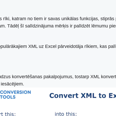
rīki, katram no tiem ir savas unikālas funkcijas, stiprās
ām. Tādēļ šī salīdzinājuma mērķis ir palīdzēt lēmumu pi
pulārākajiem XML uz Excel pārveidotāja rīkiem, kas pa
 daudzus konvertēšanas pakalpojumus, tostarp XML konver
t iesācējiem.