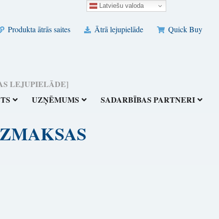
Latviešu valoda
Produkta ātrās saites
Ātrā lejupielāde
Quick Buy
AKSAS LEJUPIELĀDE]
STS
UZŅĒMUMS
SADARBĪBAS PARTNERI
 [BEZMAKSAS