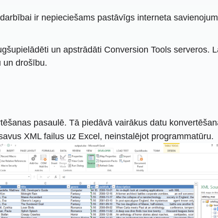
ā darbībai ir nepieciešams pastāvīgs interneta savienojum
 augšupielādēti un apstrādāti Conversion Tools serveros. L
u un drošību.
vertēšanas pasaulē. Tā piedāvā vairākus datu konvertēš
ēt savus XML failus uz Excel, neinstalējot programmatūru.