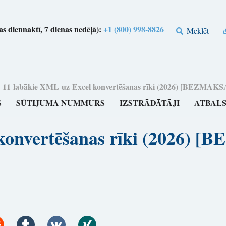
s diennaktī, 7 dienas nedēļā):
+1 (800) 998-8826
Meklēt
>
11 labākie XML uz Excel konvertēšanas rīki (2026) [BEZM
S
SŪTIJUMA NUMMURS
IZSTRĀDĀTĀJI
ATBAL
 konvertēšanas rīki (2026)