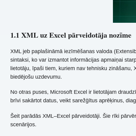
1.1 XML uz Excel pārveidotāja nozīme
XML jeb paplašināmā iezīmēšanas valoda (Extensibl
sintaksi, ko var izmantot informācijas apmaiņai st
lietotāju, īpaši tiem, kuriem nav tehnisku zināšanu, 
biedējošu uzdevumu.
No otras puses, Microsoft Excel ir lietotājam draudzī
brīvi sakārtot datus, veikt sarežģītus aprēķinus, di
Šeit parādās XML–Excel pārveidotāji. Šie rīki pārvēr
scenārijos.