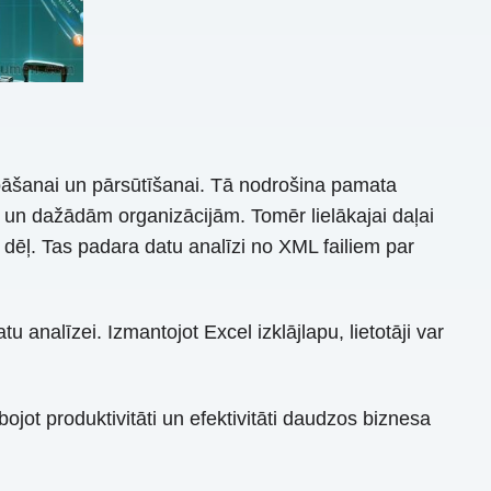
āšanai un pārsūtīšanai. Tā nodrošina pamata
un dažādām organizācijām. Tomēr lielākajai daļai
a dēļ. Tas padara datu analīzi no XML failiem par
 analīzei. Izmantojot Excel izklājlapu, lietotāji var
jot produktivitāti un efektivitāti daudzos biznesa