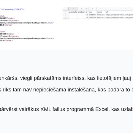
nkāršs, viegli pārskatāms interfeiss, kas lietotājiem ļau
 rīks tam nav nepieciešama instalēšana, kas padara to ērt
 pārvērst vairākus XML failus programmā Excel, kas uzlabo 