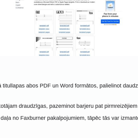
titullapas abos PDF un Word formātos, palielinot daudzpu
ietotājam draudzīgas, pazeminot barjeru pat pirmreizējiem 
ir daļa no Faxburner pakalpojumiem, tāpēc tās var izman