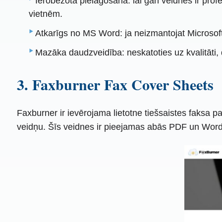
Ierobežota pielāgošana: lai gan veidnes ir pro
vietnēm.
Atkarīgs no MS Word: ja neizmantojat Microsoft
Mazāka daudzveidība: neskatoties uz kvalitāti, 
3. Faxburner Fax Cover Sheets
Faxburner ir ievērojama lietotne tiešsaistes faksa p
veidņu. Šīs veidnes ir pieejamas abās PDF un Word f