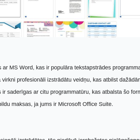
s ar MS Word, kas ir populāra tekstapstrādes programmat
ā virkni profesionāli izstrādātu veidņu, kas atbilst dažād
s ir saderīgas ar citu programmatūru, kas atbalsta šo for
ldu maksas, ja jums ir Microsoft Office Suite.