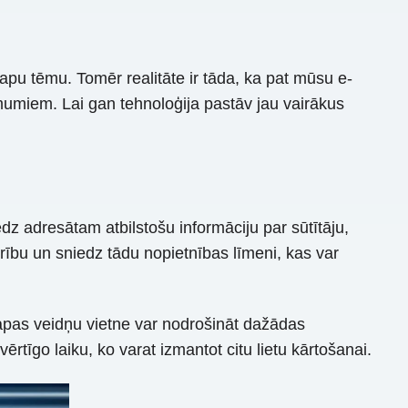
apu tēmu. Tomēr realitāte ir tāda, ka pat mūsu e-
umiem. Lai gan tehnoloģija pastāv jau vairākus
edz adresātam atbilstošu informāciju par sūtītāju,
drību un sniedz tādu nopietnības līmeni, kas var
llapas veidņu vietne var nodrošināt dažādas
ērtīgo laiku, ko varat izmantot citu lietu kārtošanai.