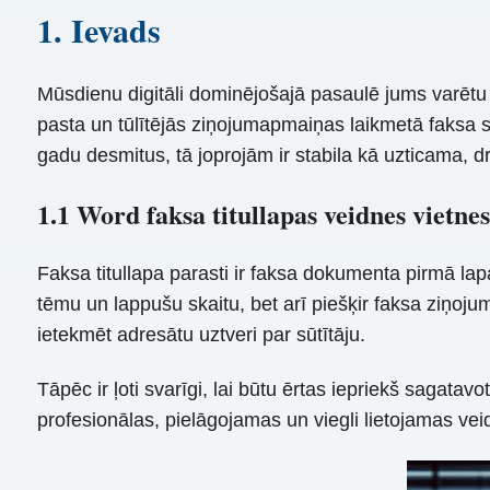
1. Ievads
Mūsdienu digitāli dominējošajā pasaulē jums varētu 
pasta un tūlītējās ziņojumapmaiņas laikmetā faksa 
gadu desmitus, tā joprojām ir stabila kā uzticama,
1.1 Word faksa titullapas veidnes vietne
Faksa titullapa parasti ir faksa dokumenta pirmā lapa
tēmu un lappušu skaitu, bet arī piešķir faksa ziņojum
ietekmēt adresātu uztveri par sūtītāju.
Tāpēc ir ļoti svarīgi, lai būtu ērtas iepriekš sagat
profesionālas, pielāgojamas un viegli lietojamas veidn