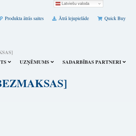
Latviešu valoda
Produkta ātrās saites
Ātrā lejupielāde
Quick Buy
AKSAS]
STS
UZŅĒMUMS
SADARBĪBAS PARTNERI
6) [BEZMAKSAS]