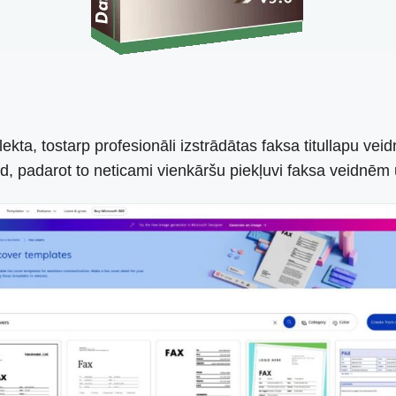
lekta, tostarp profesionāli izstrādātas faksa titullapu v
d, padarot to neticami vienkāršu piekļuvi faksa veidnēm