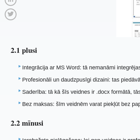
2.1 plusi
Integrācija ar MS Word: tā nemanāmi integrēja
Profesionāli un daudzpusīgi dizaini: tas piedāv
Saderība: tā kā šīs veidnes ir .docx formātā, tā
Bez maksas: šīm veidnēm varat piekļūt bez papi
2.2 mīnusi