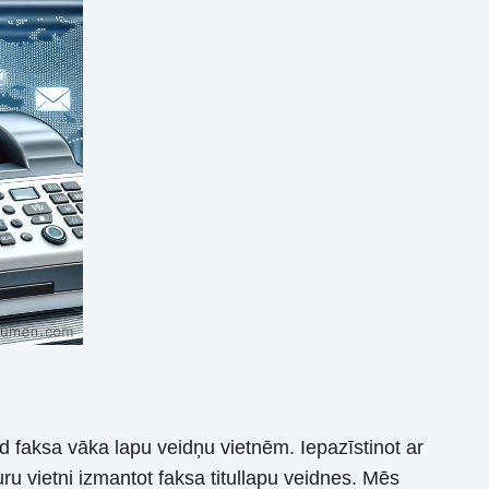
d faksa vāka lapu veidņu vietnēm. Iepazīstinot ar
u vietni izmantot faksa titullapu veidnes. Mēs