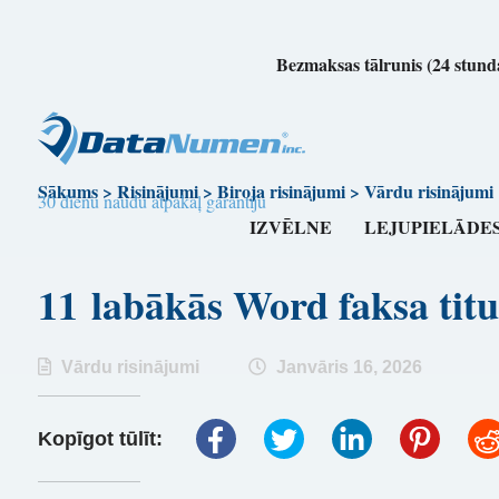
Bezmaksas tālrunis (24 stunda
Sākums
>
Risinājumi
>
Biroja risinājumi
>
Vārdu risinājumi
30 dienu naudu atpakaļ garantiju
IZVĒLNE
LEJUPIELĀDE
11 labākās Word faksa ti
Vārdu risinājumi
Janvāris 16, 2026
Kopīgot tūlīt: