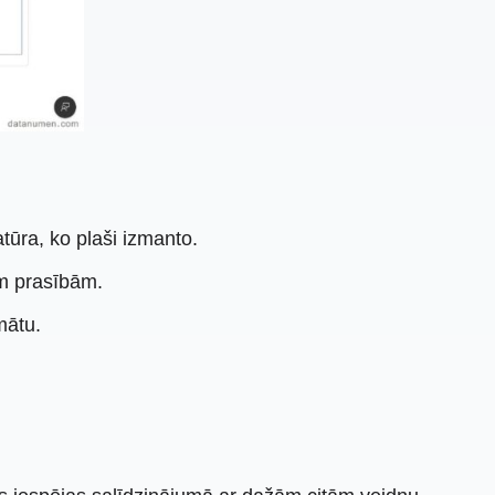
ūra, ko plaši izmanto.
ām prasībām.
mātu.