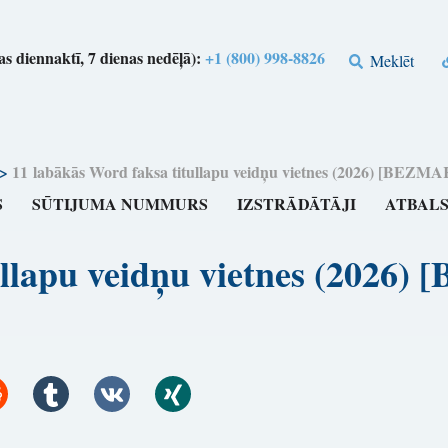
s diennaktī, 7 dienas nedēļā):
+1 (800) 998-8826
Meklēt
>
11 labākās Word faksa titullapu veidņu vietnes (2026) [BEZM
S
SŪTIJUMA NUMMURS
IZSTRĀDĀTĀJI
ATBAL
tullapu veidņu vietnes (202