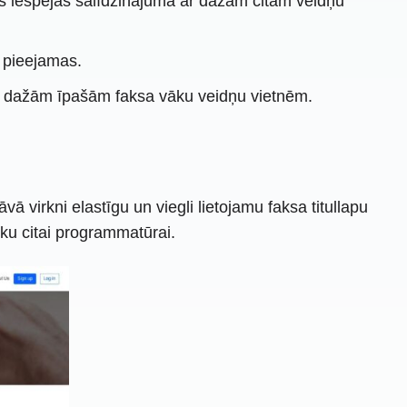
nas iespējas salīdzinājumā ar dažām citām veidņu
s pieejamas.
t ar dažām īpašām faksa vāku veidņu vietnēm.
virkni elastīgu un viegli lietojamu faksa titullapu
oku citai programmatūrai.