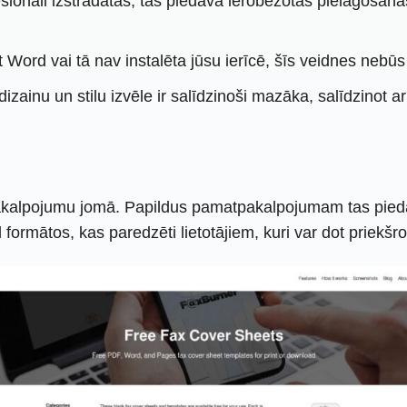
fesionāli izstrādātas, tās piedāvā ierobežotas pielāgoša
 Word vai tā nav instalēta jūsu ierīcē, šīs veidnes nebū
dizainu un stilu izvēle ir salīdzinoši mazāka, salīdzino
akalpojumu jomā. Papildus pamatpakalpojumam tas piedāvā 
ormātos, kas paredzēti lietotājiem, kuri var dot priekšr