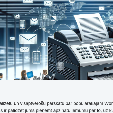
talizētu un visaptverošu pārskatu par populārākajām Wor
ir palīdzēt jums pieņemt apzinātu lēmumu par to, uz kur