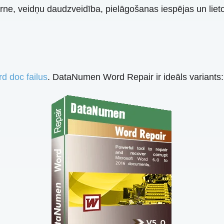
ne, veidņu daudzveidība, pielāgošanas iespējas un lietoš
d doc failus
. DataNumen Word Repair ir ideāls variants: