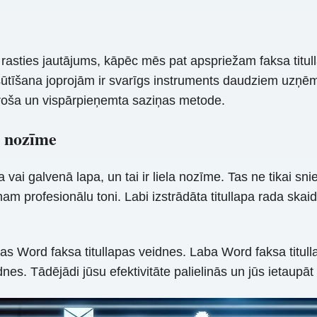
rasties jautājums, kāpēc mēs pat apspriežam faksa titull
sūtīšana joprojām ir svarīgs instruments daudziem uzņēm
 droša un vispārpieņemta saziņas metode.
s nozīme
 vai galvenā lapa, un tai ir liela nozīme. Tas ne tikai sni
am profesionālu toni. Labi izstrādāta titullapa rada skai
avotas Word faksa titullapas veidnes. Laba Word faksa titu
es. Tādējādi jūsu efektivitāte palielinās un jūs ietaupāt v