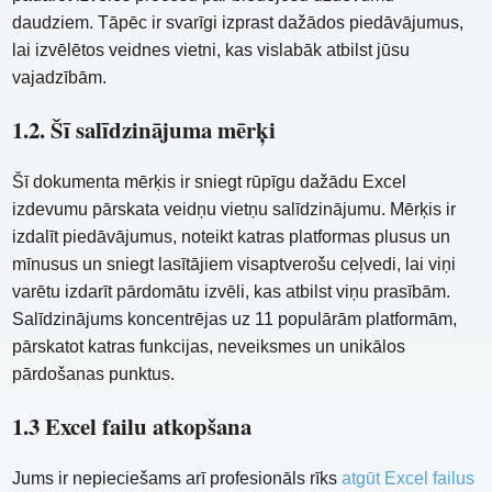
daudziem. Tāpēc ir svarīgi izprast dažādos piedāvājumus,
lai izvēlētos veidnes vietni, kas vislabāk atbilst jūsu
vajadzībām.
1.2. Šī salīdzinājuma mērķi
Šī dokumenta mērķis ir sniegt rūpīgu dažādu Excel
izdevumu pārskata veidņu vietņu salīdzinājumu. Mērķis ir
izdalīt piedāvājumus, noteikt katras platformas plusus un
mīnusus un sniegt lasītājiem visaptverošu ceļvedi, lai viņi
varētu izdarīt pārdomātu izvēli, kas atbilst viņu prasībām.
Salīdzinājums koncentrējas uz 11 populārām platformām,
pārskatot katras funkcijas, neveiksmes un unikālos
pārdošanas punktus.
1.3 Excel failu atkopšana
Jums ir nepieciešams arī profesionāls rīks
atgūt Excel failus