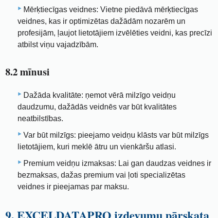
Mērķtiecīgas veidnes: Vietne piedāvā mērķtiecīgas
veidnes, kas ir optimizētas dažādām nozarēm un
profesijām, ļaujot lietotājiem izvēlēties veidni, kas precīzi
atbilst viņu vajadzībām.
8.2 mīnusi
Dažāda kvalitāte: ņemot vērā milzīgo veidņu
daudzumu, dažādās veidnēs var būt kvalitātes
neatbilstības.
Var būt milzīgs: pieejamo veidņu klāsts var būt milzīgs
lietotājiem, kuri meklē ātru un vienkāršu atlasi.
Premium veidņu izmaksas: Lai gan daudzas veidnes ir
bezmaksas, dažas premium vai ļoti specializētas
veidnes ir pieejamas par maksu.
9. EXCELDATAPRO izdevumu pārskata