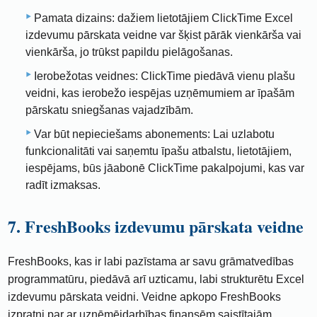
Pamata dizains: dažiem lietotājiem ClickTime Excel
izdevumu pārskata veidne var šķist pārāk vienkārša vai
vienkārša, jo trūkst papildu pielāgošanas.
Ierobežotas veidnes: ClickTime piedāvā vienu plašu
veidni, kas ierobežo iespējas uzņēmumiem ar īpašām
pārskatu sniegšanas vajadzībām.
Var būt nepieciešams abonements: Lai uzlabotu
funkcionalitāti vai saņemtu īpašu atbalstu, lietotājiem,
iespējams, būs jāabonē ClickTime pakalpojumi, kas var
radīt izmaksas.
7. FreshBooks izdevumu pārskata veidne
FreshBooks, kas ir labi pazīstama ar savu grāmatvedības
programmatūru, piedāvā arī uzticamu, labi strukturētu Excel
izdevumu pārskata veidni. Veidne apkopo FreshBooks
izpratni par ar uzņēmējdarbības finansēm saistītajām