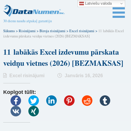
Latviešu valoda
30 dienu naudu atpakaļ garantiju
Sākums
>
Risinājumi
>
Biroja risinājumi
>
Excel risinājumi
>
11 labākās Excel
izdevumu pārskata veidņu vietnes (2026) [BEZMAKSAS]
11 labākās Excel izdevumu pārskata
veidņu vietnes (2026) [BEZMAKSAS]
Excel risinājumi
Janvāris 16, 2026
Kopīgot tūlīt: