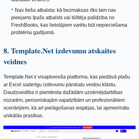
Nav tieša atbalsta: kā bezmaksas rīks tam nav
pieejams īpašs atbalsts vai tūlītēja palīdzība no
FreshBooks, kas lietotājiem varētu būt nepieciešama
problēmu gadījumā.
8. Template.Net izdevumu atskaites
veidnes
Template.Net ir visaptveroša platforma, kas piedāvā plašu
ar Excel saderīgu izdevumu pārskatu veidņu klāstu.
Daudzveidība ir piemērota dažādām uzņēmējdarbības
nozarēm, personiskajām vajadzībām un profesionāliem
scenārijiem, kā arī pielāgošanas iespējas, lai apmierinātu
unikālās prasības.