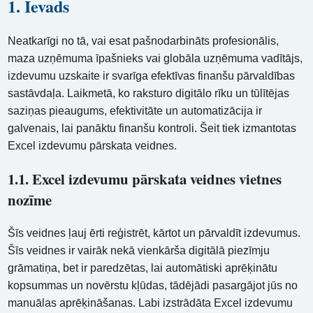
1. Ievads
Neatkarīgi no tā, vai esat pašnodarbināts profesionālis,
maza uzņēmuma īpašnieks vai globāla uzņēmuma vadītājs,
izdevumu uzskaite ir svarīga efektīvas finanšu pārvaldības
sastāvdaļa. Laikmetā, ko raksturo digitālo rīku un tūlītējas
saziņas pieaugums, efektivitāte un automatizācija ir
galvenais, lai panāktu finanšu kontroli. Šeit tiek izmantotas
Excel izdevumu pārskata veidnes.
1.1. Excel izdevumu pārskata veidnes vietnes
nozīme
Šīs veidnes ļauj ērti reģistrēt, kārtot un pārvaldīt izdevumus.
Šīs veidnes ir vairāk nekā vienkārša digitālā piezīmju
grāmatiņa, bet ir paredzētas, lai automātiski aprēķinātu
kopsummas un novērstu kļūdas, tādējādi pasargājot jūs no
manuālas aprēķināšanas. Labi izstrādāta Excel izdevumu