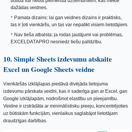
būtība var nebūt piemērota uzņēmumiem, kas meklē
dažādas veidnes.
Pamata dizains: lai gan veidnes dizains ir praktisks,
tas ir ļoti vienkāršs, un tas var nepatikt visiem lietotājiem.
Nav tieša atbalsta: ja rodas jautājumi vai problēmas,
EXCELDATAPRO nesniedz tiešu palīdzību.
10. Simple Sheets izdevumu atskaite
Excel un Google Sheets veidne
Vienkāršās izklājlapas piedāvā divējāda lietojuma
izdevumu pārskata veidni, kas ir saderīga gan ar Excel, gan
Google izklājlapām, nodrošinot elastību un pieejamību.
Veidne ir izstrādāta ar minimālistisku pieeju, koncentrējoties
uz būtiskām funkcijām, vienlaikus saglabājot lietotājam
draudzīgas darbības.