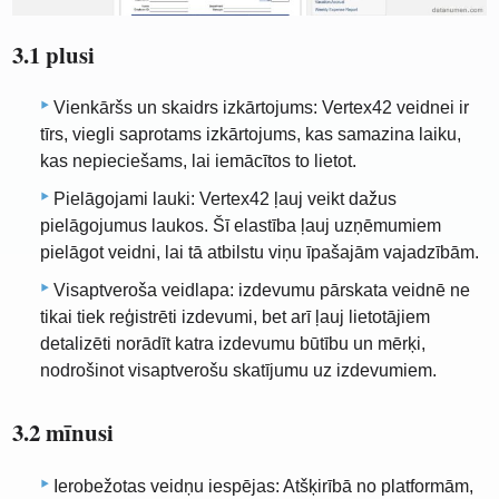
3.1 plusi
Vienkāršs un skaidrs izkārtojums: Vertex42 veidnei ir
tīrs, viegli saprotams izkārtojums, kas samazina laiku,
kas nepieciešams, lai iemācītos to lietot.
Pielāgojami lauki: Vertex42 ļauj veikt dažus
pielāgojumus laukos. Šī elastība ļauj uzņēmumiem
pielāgot veidni, lai tā atbilstu viņu īpašajām vajadzībām.
Visaptveroša veidlapa: izdevumu pārskata veidnē ne
tikai tiek reģistrēti izdevumi, bet arī ļauj lietotājiem
detalizēti norādīt katra izdevumu būtību un mērķi,
nodrošinot visaptverošu skatījumu uz izdevumiem.
3.2 mīnusi
Ierobežotas veidņu iespējas: Atšķirībā no platformām,