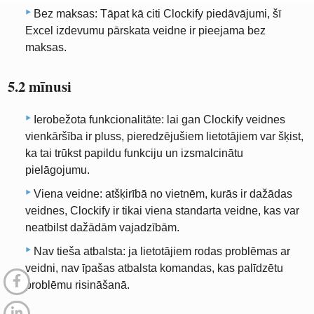
Bez maksas: Tāpat kā citi Clockify piedāvājumi, šī
Excel izdevumu pārskata veidne ir pieejama bez
maksas.
5.2 mīnusi
Ierobežota funkcionalitāte: lai gan Clockify veidnes
vienkāršība ir pluss, pieredzējušiem lietotājiem var šķist,
ka tai trūkst papildu funkciju un izsmalcinātu
pielāgojumu.
Viena veidne: atšķirībā no vietnēm, kurās ir dažādas
veidnes, Clockify ir tikai viena standarta veidne, kas var
neatbilst dažādām vajadzībām.
Nav tieša atbalsta: ja lietotājiem rodas problēmas ar
veidni, nav īpašas atbalsta komandas, kas palīdzētu
problēmu risināšanā.