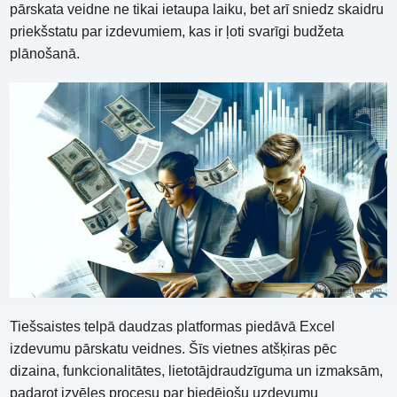
pārskata veidne ne tikai ietaupa laiku, bet arī sniedz skaidru
priekšstatu par izdevumiem, kas ir ļoti svarīgi budžeta
plānošanā.
Tiešsaistes telpā daudzas platformas piedāvā Excel
izdevumu pārskatu veidnes. Šīs vietnes atšķiras pēc
dizaina, funkcionalitātes, lietotājdraudzīguma un izmaksām,
padarot izvēles procesu par biedējošu uzdevumu