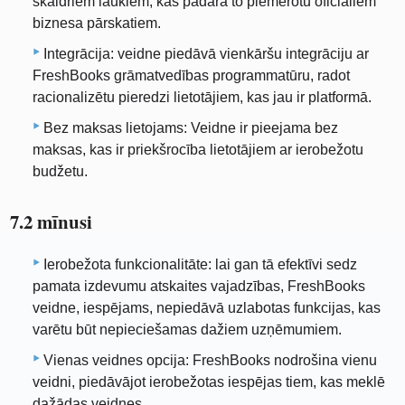
skaidriem laukiem, kas padara to piemērotu oficiāliem
biznesa pārskatiem.
Integrācija: veidne piedāvā vienkāršu integrāciju ar
FreshBooks grāmatvedības programmatūru, radot
racionalizētu pieredzi lietotājiem, kas jau ir platformā.
Bez maksas lietojams: Veidne ir pieejama bez
maksas, kas ir priekšrocība lietotājiem ar ierobežotu
budžetu.
7.2 mīnusi
Ierobežota funkcionalitāte: lai gan tā efektīvi sedz
pamata izdevumu atskaites vajadzības, FreshBooks
veidne, iespējams, nepiedāvā uzlabotas funkcijas, kas
varētu būt nepieciešamas dažiem uzņēmumiem.
Vienas veidnes opcija: FreshBooks nodrošina vienu
veidni, piedāvājot ierobežotas iespējas tiem, kas meklē
dažādas veidnes.