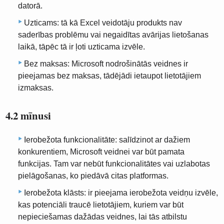
datorā.
Uzticams: tā kā Excel veidotāju produkts nav
saderības problēmu vai negaidītas avārijas lietošanas
laikā, tāpēc tā ir ļoti uzticama izvēle.
Bez maksas: Microsoft nodrošinātās veidnes ir
pieejamas bez maksas, tādējādi ietaupot lietotājiem
izmaksas.
4.2 mīnusi
Ierobežota funkcionalitāte: salīdzinot ar dažiem
konkurentiem, Microsoft veidnei var būt pamata
funkcijas. Tam var nebūt funkcionalitātes vai uzlabotas
pielāgošanas, ko piedāvā citas platformas.
Ierobežota klāsts: ir pieejama ierobežota veidņu izvēle,
kas potenciāli traucē lietotājiem, kuriem var būt
nepieciešamas dažādas veidnes, lai tās atbilstu