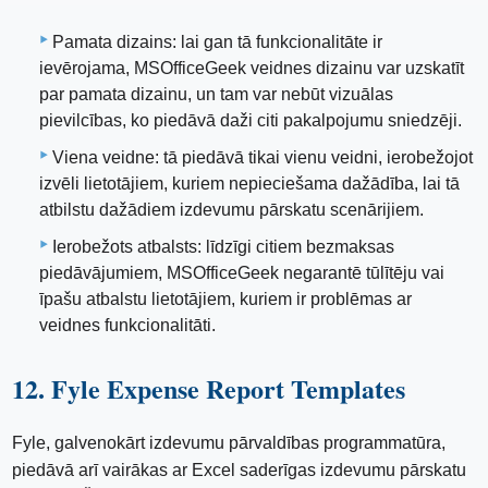
Pamata dizains: lai gan tā funkcionalitāte ir
ievērojama, MSOfficeGeek veidnes dizainu var uzskatīt
par pamata dizainu, un tam var nebūt vizuālas
pievilcības, ko piedāvā daži citi pakalpojumu sniedzēji.
Viena veidne: tā piedāvā tikai vienu veidni, ierobežojot
izvēli lietotājiem, kuriem nepieciešama dažādība, lai tā
atbilstu dažādiem izdevumu pārskatu scenārijiem.
Ierobežots atbalsts: līdzīgi citiem bezmaksas
piedāvājumiem, MSOfficeGeek negarantē tūlītēju vai
īpašu atbalstu lietotājiem, kuriem ir problēmas ar
veidnes funkcionalitāti.
12. Fyle Expense Report Templates
Fyle, galvenokārt izdevumu pārvaldības programmatūra,
piedāvā arī vairākas ar Excel saderīgas izdevumu pārskatu