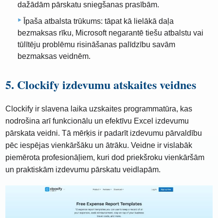
dažādām pārskatu sniegšanas prasībām.
Īpaša atbalsta trūkums: tāpat kā lielākā daļa
bezmaksas rīku, Microsoft negarantē tiešu atbalstu vai
tūlītēju problēmu risināšanas palīdzību savām
bezmaksas veidnēm.
5. Clockify izdevumu atskaites veidnes
Clockify ir slavena laika uzskaites programmatūra, kas
nodrošina arī funkcionālu un efektīvu Excel izdevumu
pārskata veidni. Tā mērķis ir padarīt izdevumu pārvaldību
pēc iespējas vienkāršāku un ātrāku. Veidne ir vislabāk
piemērota profesionāļiem, kuri dod priekšroku vienkāršām
un praktiskām izdevumu pārskatu veidlapām.