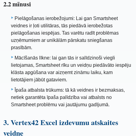
2.2 mīnusi
Pielāgošanas ierobežojumi: Lai gan Smartsheet
veidnes ir ļoti utilitāras, tās piedāvā ierobežotas
pielāgošanas iespējas. Tas varētu radīt problēmas
uzņēmumiem ar unikālām pārskatu sniegšanas
prasībām.
Mācīšanās līkne: lai gan tās ir salīdzinoši viegli
lietojamas, Smartsheet rīku un veidņu piedāvāto iespēju
klāsta apgūšana var aizņemt zināmu laiku, kam
lietotājiem jābūt gataviem.
Īpaša atbalsta trūkums: tā kā veidnes ir bezmaksas,
netiek garantēta īpaša palīdzība vai atbalsts no
Smartsheet problēmu vai jautājumu gadījumā.
3. Vertex42 Excel izdevumu atskaites
veidne