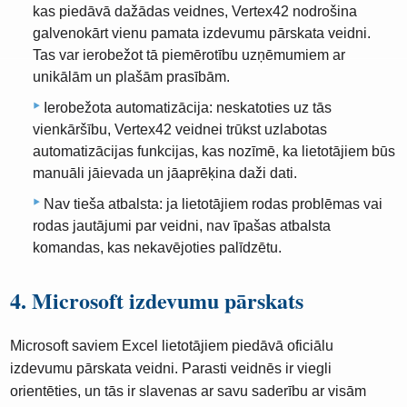
kas piedāvā dažādas veidnes, Vertex42 nodrošina
galvenokārt vienu pamata izdevumu pārskata veidni.
Tas var ierobežot tā piemērotību uzņēmumiem ar
unikālām un plašām prasībām.
Ierobežota automatizācija: neskatoties uz tās
vienkāršību, Vertex42 veidnei trūkst uzlabotas
automatizācijas funkcijas, kas nozīmē, ka lietotājiem būs
manuāli jāievada un jāaprēķina daži dati.
Nav tieša atbalsta: ja lietotājiem rodas problēmas vai
rodas jautājumi par veidni, nav īpašas atbalsta
komandas, kas nekavējoties palīdzētu.
4. Microsoft izdevumu pārskats
Microsoft saviem Excel lietotājiem piedāvā oficiālu
izdevumu pārskata veidni. Parasti veidnēs ir viegli
orientēties, un tās ir slavenas ar savu saderību ar visām