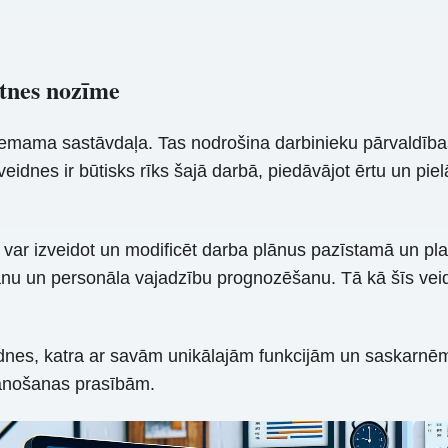
etnes nozīme
ama sastāvdaļa. Tas nodrošina darbinieku pārvaldības st
 veidnes ir būtisks rīks šajā darbā, piedāvājot ērtu un 
i var izveidot un modificēt darba plānus pazīstamā un pl
nu un personāla vajadzību prognozēšanu. Tā kā šīs veidne
dnes, katra ar savām unikālajām funkcijām un saskarnēm. 
plānošanas prasībām.