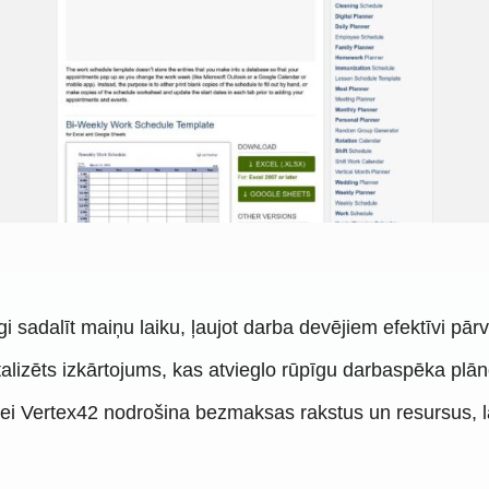
īgi sadalīt maiņu laiku, ļaujot darba devējiem efektīvi pā
talizēts izkārtojums, kas atvieglo rūpīgu darbaspēka plā
i Vertex42 nodrošina bezmaksas rakstus un resursus, lai p