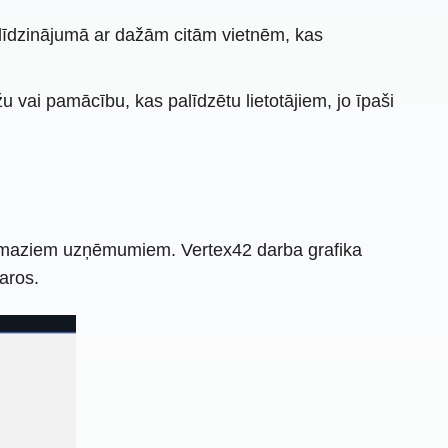
alīdzinājumā ar dažām citām vietnēm, kas
 vai pamācību, kas palīdzētu lietotājiem, jo ​​īpaši
ta maziem uzņēmumiem. Vertex42 darba grafika
aros.