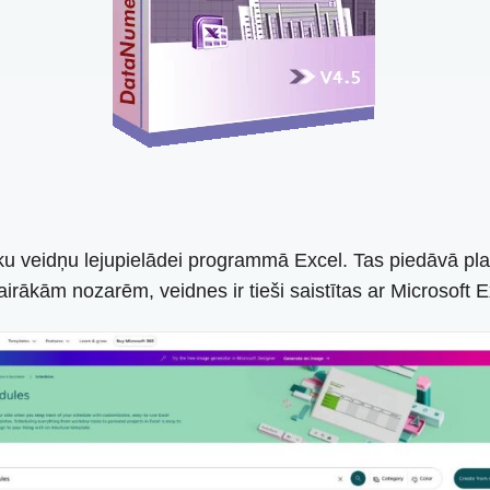
iku veidņu lejupielādei programmā Excel. Tas piedāvā plašu
rākām nozarēm, veidnes ir tieši saistītas ar Microsoft Exc