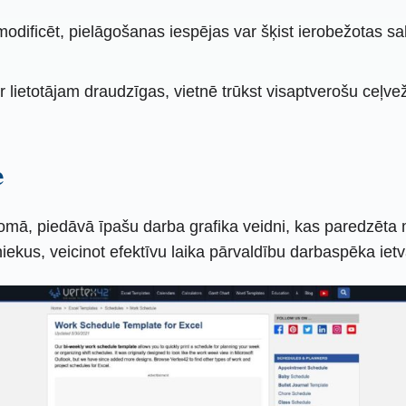
odificēt, pielāgošanas iespējas var šķist ierobežotas s
r lietotājam draudzīgas, vietnē trūkst visaptverošu ceļvežu
e
 jomā, piedāvā īpašu darba grafika veidni, kas paredzē
niekus, veicinot efektīvu laika pārvaldību darbaspēka ietv