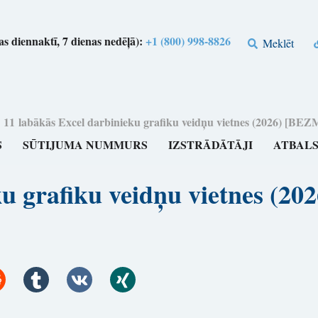
s diennaktī, 7 dienas nedēļā):
+1 (800) 998-8826
Meklēt
>
11 labākās Excel darbinieku grafiku veidņu vietnes (2026) [B
S
SŪTIJUMA NUMMURS
IZSTRĀDĀTĀJI
ATBAL
eku grafiku veidņu vietnes 