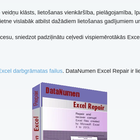
 veidņu klāsts, lietošanas vienkāršība, pielāgojamība, īp
ietne vislabāk atbilst dažādiem lietošanas gadījumiem un k
esu, sniedzot padziļinātu ceļvedi vispiemērotākās Excel
Excel darbgrāmatas failus
. DataNumen Excel Repair ir lie