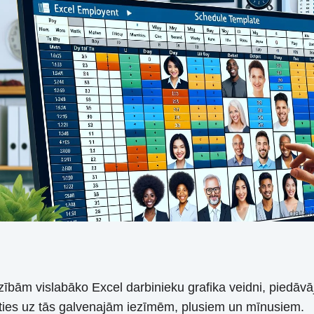
zībām vislabāko Excel darbinieku grafika veidni, piedāvā
joties uz tās galvenajām iezīmēm, plusiem un mīnusiem.