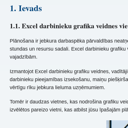
1. Ievads
1.1. Excel darbinieku grafika veidnes vi
Plānošana ir jebkura darbaspēka pārvaldības neatņem
stundas un resursu sadali. Excel darbinieku grafiku
vajadzībām.
Izmantojot Excel darbinieku grafiku veidnes, vadītāj
darbinieku pieejamības izsekošanu, maiņu piešķirša
vērtīgu rīku jebkura lieluma uzņēmumiem.
Tomēr ir daudzas vietnes, kas nodrošina grafiku vei
izvēlētos pareizo vietni, kas atbilst jūsu īpašajām 