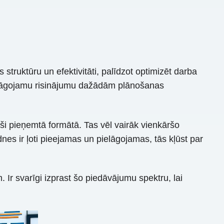
ruktūru un efektivitāti, palīdzot optimizēt darba
pielāgojamu risinājumu dažādām plānošanas
aši pieņemtā formātā. Tas vēl vairāk vienkāršo
s ir ļoti pieejamas un pielāgojamas, tās kļūst par
Ir svarīgi izprast šo piedāvājumu spektru, lai