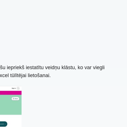
 iepriekš iestatītu veidņu klāstu, ko var viegli
el tūlītējai lietošanai.