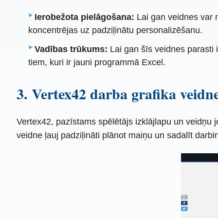
Ierobežota pielāgošana:
Lai gan veidnes var m
koncentrējas uz padziļinātu personalizēšanu.
Vadības trūkums:
Lai gan šīs veidnes parasti i
tiem, kuri ir jauni programmā Excel.
3. Vertex42 darba grafika veidn
Vertex42, pazīstams spēlētājs izklājlapu un veidņu
veidne ļauj padziļināti plānot maiņu un sadalīt darbi