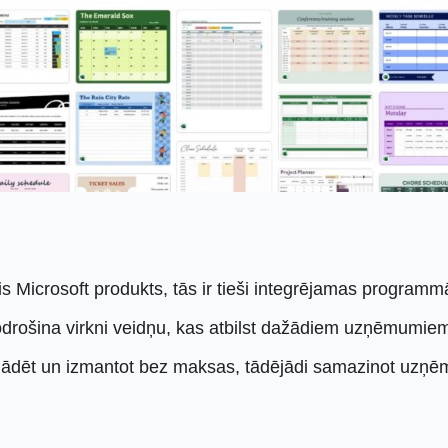
s Microsoft produkts, tās ir tieši integrējamas programmā
drošina virkni veidņu, kas atbilst dažādiem uzņēmumiem
ielādēt un izmantot bez maksas, tādējādi samazinot uz