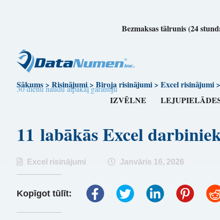
Bezmaksas tālrunis (24 stunda
Sākums
>
Risinājumi
>
Biroja risinājumi
>
Excel risinājumi
30 dienu naudu atpakaļ garantiju
IZVĒLNE
LEJUPIELĀDE
11 labākās Excel darbini
Excel risinājumi
Janvāris 16, 2026
Kopīgot tūlīt: