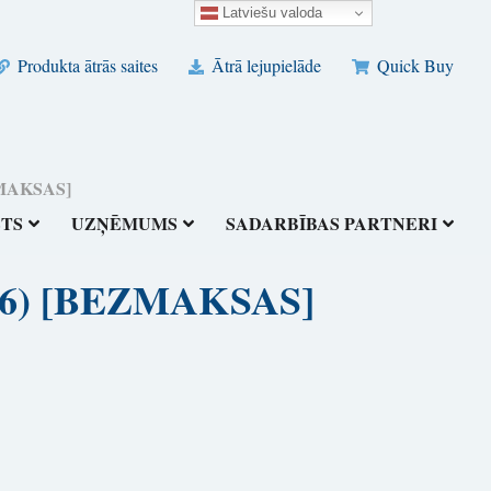
Latviešu valoda
Produkta ātrās saites
Ātrā lejupielāde
Quick Buy
EZMAKSAS]
STS
UZŅĒMUMS
SADARBĪBAS PARTNERI
(2026) [BEZMAKSAS]