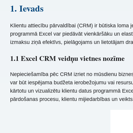
1. Ievads
Klientu attiecību pārvaldībai (CRM) ir būtiska l
programmā Excel var piedāvāt vienkāršāku un elast
izmaksu ziņā efektīvs, pielāgojams un lietotājam dra
1.1 Excel CRM veidņu vietnes nozīme
Nepieciešamība pēc CRM izriet no mūsdienu biznesa
var būt iespējama budžeta ierobežojumu vai resursu 
kārtotu un vizualizētu klientu datus programmā Exce
pārdošanas procesu, klientu mijiedarbības un veik