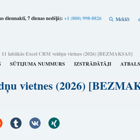
s diennaktī, 7 dienas nedēļā):
+1 (800) 998-8826
Meklēt
>
11 labākās Excel CRM veidņu vietnes (2026) [BEZMAKSAS]
S
SŪTIJUMA NUMMURS
IZSTRĀDĀTĀJI
ATBAL
idņu vietnes (2026) [BEZMA