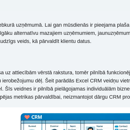
oma jebkurā uzņēmumā. Lai gan mūsdienās ir pieejama p
īgāku alternatīvu mazajiem uzņēmumiem, jaunuzņēmumiem 
udzīgs veids, kā pārvaldīt klientu datus.
 uz attiecībām vērstā rakstura, tomēr pilnībā funkcio
ierobežojumu dēļ. Šeit parādās Excel CRM veidņu vietnes
l. Šīs veidnes ir pilnībā pielāgojamas individuālām bizn
tspējas metrikas pārvaldībai, neizmantojot dārgu CRM p