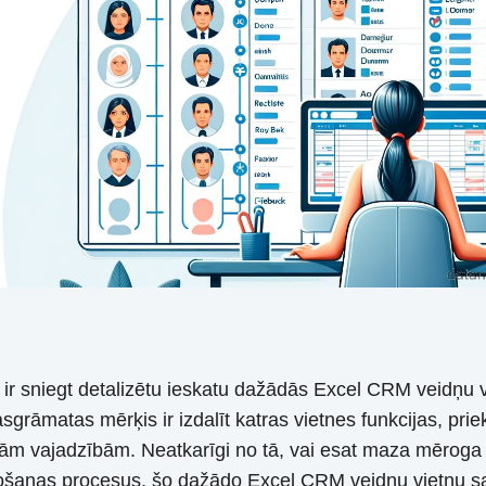
ir sniegt detalizētu ieskatu dažādās Excel CRM veidņu v
kasgrāmatas mērķis ir izdalīt katras vietnes funkcijas, pr
ām vajadzībām. Neatkarīgi no tā, vai esat maza mēroga 
rdošanas procesus, šo dažādo Excel CRM veidņu vietņu sa