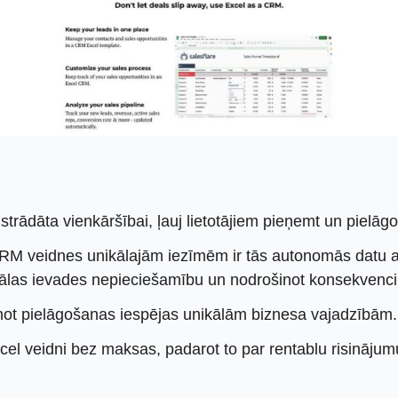
trādāta vienkāršībai, ļauj lietotājiem pieņemt un pielā
RM veidnes unikālajām iezīmēm ir tās autonomās datu ap
uālas ievades nepieciešamību un nodrošinot konsekvenci
šinot pielāgošanas iespējas unikālām biznesa vajadzībām.
el veidni bez maksas, padarot to par rentablu risināj