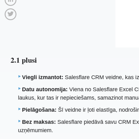
2.1 plusi
Viegli izmantot:
Salesflare CRM veidne, kas izs
Datu autonomija:
Viena no Salesflare Excel C
laukus, kur tas ir nepieciešams, samazinot man
Pielāgošana:
Šī veidne ir ļoti elastīga, nodro
Bez maksas:
Salesflare piedāvā savu CRM Exc
uzņēmumiem.