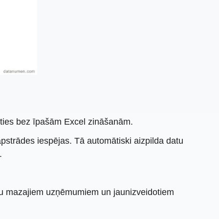
goties bez īpašām Excel zināšanām.
strādes iespējas. Tā automātiski aizpilda datu
.
umu mazajiem uzņēmumiem un jaunizveidotiem