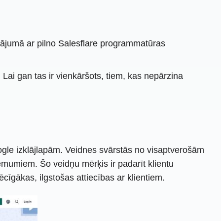
nājumā ar pilno Salesflare programmatūras
Lai gan tas ir vienkāršots, tiem, kas nepārzina
le izklājlapām. Veidnes svārstās no visaptverošām
umiem. Šo veidņu mērķis ir padarīt klientu
kas, ilgstošas ​​​​attiecības ar klientiem.