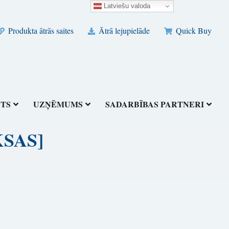
Latviešu valoda
Produkta ātrās saites
Ātrā lejupielāde
Quick Buy
STS
UZŅĒMUMS
SADARBĪBAS PARTNERI
KSAS]