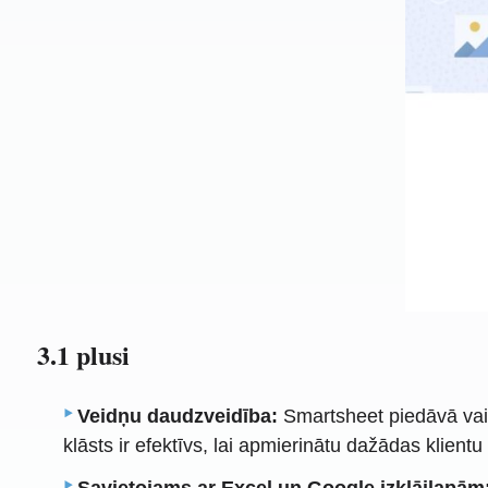
3.1 plusi
Veidņu daudzveidība:
Smartsheet piedāvā vai
klāsts ir efektīvs, lai apmierinātu dažādas klient
Savietojams ar Excel un Google izklājlapām