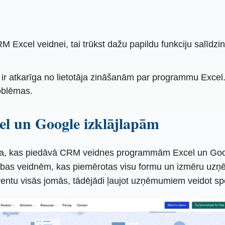
xcel veidnei, tai trūkst dažu papildu funkciju salīdzi
 ir atkarīga no lietotāja zināšanām par programmu Excel. 
oblēmas.
l un Google izklājlapām
rma, kas piedāvā CRM veidnes programmām Excel un Goog
as veidnēm, kas piemērotas visu formu un izmēru uzņēm
ntu visās jomās, tādējādi ļaujot uzņēmumiem veidot spēcīgā