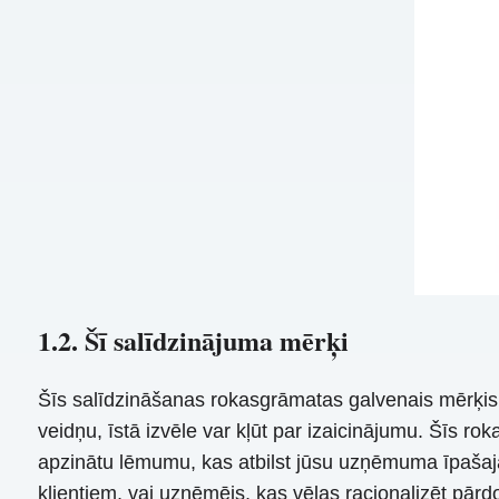
1.2. Šī salīdzinājuma mērķi
Šīs salīdzināšanas rokasgrāmatas galvenais mērķis 
veidņu, īstā izvēle var kļūt par izaicinājumu. Šīs ro
apzinātu lēmumu, kas atbilst jūsu uzņēmuma īpašaj
klientiem, vai uzņēmējs, kas vēlas racionalizēt pā