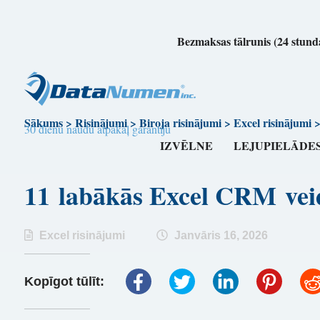
Bezmaksas tālrunis (24 stunda
Sākums
>
Risinājumi
>
Biroja risinājumi
>
Excel risinājumi
30 dienu naudu atpakaļ garantiju
IZVĒLNE
LEJUPIELĀDE
11 labākās Excel CRM ve
Excel risinājumi
Janvāris 16, 2026
Kopīgot tūlīt: