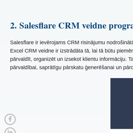
2. Salesflare CRM veidne prog
Salesflare ir ievērojams CRM risinājumu nodrošināt
Excel CRM veidne ir izstrādāta tā, lai tā būtu piem
pārvaldīt, organizēt un izsekot klientu informāciju
pārvaldībai, saprātīgu pārskatu ģenerēšanai un pā