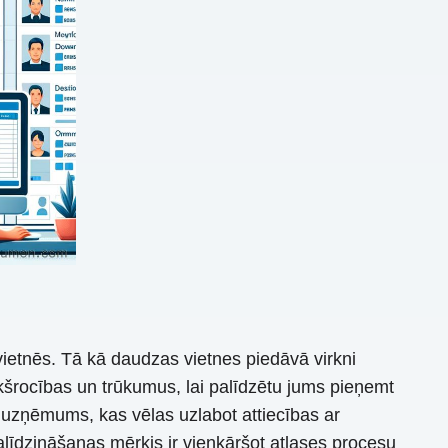
ietnēs. Tā kā daudzas vietnes piedāvā virkni
iekšrocības un trūkumus, lai palīdzētu jums pieņemt
uzņēmums, kas vēlas uzlabot attiecības ar
līdzināšanas mērķis ir vienkāršot atlases procesu