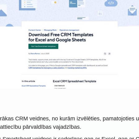
rākas CRM veidnes, no kurām izvēlēties, pamatojoties 
u attiecību pārvaldības vajadzības.
:
Smartsheet veidnes ir saderīgas gan ar Excel, gan ar G