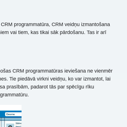
laša CRM programmatūra, CRM veidņu izmantošana
vai tiem, kas tikai sāk pārdošanu. Tas ir arī
nējošas CRM programmatūras ieviešana ne vienmēr
. Tie piedāvā virkni veidņu, ko var izmantot, lai
esa prasībām, padarot tās par spēcīgu rīku
rogrammatūru.