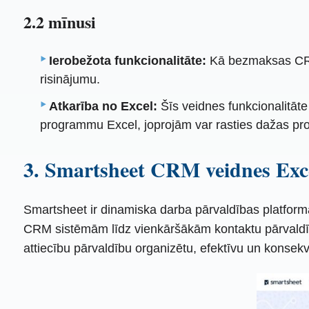
2.2 mīnusi
Ierobežota funkcionalitāte:
Kā bezmaksas CRM E
risinājumu.
Atkarība no Excel:
Šīs veidnes funkcionalitāte
programmu Excel, joprojām var rasties dažas pr
3. Smartsheet CRM veidnes Exce
Smartsheet ir dinamiska darba pārvaldības platfo
CRM sistēmām līdz vienkāršākām kontaktu pārvaldīb
attiecību pārvaldību organizētu, efektīvu un konsekve