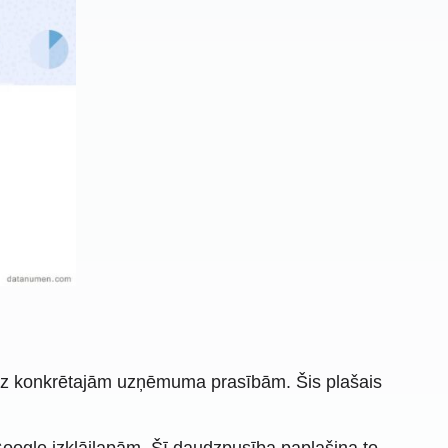
uz konkrētajām uzņēmuma prasībām. Šis plašais
oogle izklājlapām. Šī daudzpusība paplašina to