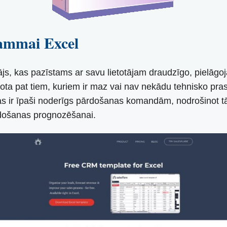
rammai Excel
ājs, kas pazīstams ar savu lietotājam draudzīgo, pielā
ērota pat tiem, kuriem ir maz vai nav nekādu tehnisko pr
. Tas ir īpaši noderīgs pārdošanas komandām, nodrošinot 
rdošanas prognozēšanai.