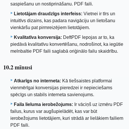
saspiešanu un nostiprināšanu. PDF faili.
Lietotājam draudzīgs interfeiss:
Vietnei ir tīrs un
intuitīvs dizains, kas padara navigāciju un lietošanu
vienkāršu pat pirmreizējiem lietotājiem.
Kvalitatīva konversija:
DeftPDF lepojas ar to, ka
piedāvā kvalitatīvu konvertēšanu, nodrošinot, ka iegūtie
melnbaltie PDF faili saglabā oriģinālo failu skaidrību.
10.2 mīnusi
Atkarīgs no interneta:
Kā tiešsaistes platformai
vienmērīgai konversijas pieredzei ir nepieciešams
spēcīgs un stabils interneta savienojums.
Faila lieluma ierobežojums:
Ir vāciņš uz izmēru PDF
failus, kurus var augšupielādēt, kas var būt
ierobežojums lietotājiem, kuri strādā ar lielākiem failiem
PDF faili.