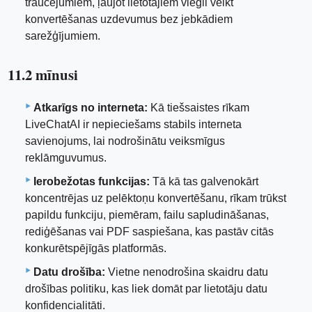
traucējumiem, ļaujot lietotājiem viegli veikt
konvertēšanas uzdevumus bez jebkādiem
sarežģījumiem.
11.2 mīnusi
Atkarīgs no interneta:
Kā tiešsaistes rīkam
LiveChatAI ir nepieciešams stabils interneta
savienojums, lai nodrošinātu veiksmīgus
reklāmguvumus.
Ierobežotas funkcijas:
Tā kā tas galvenokārt
koncentrējas uz pelēktoņu konvertēšanu, rīkam trūkst
papildu funkciju, piemēram, failu sapludināšanas,
rediģēšanas vai PDF saspiešana, kas pastāv citās
konkurētspējīgās platformās.
Datu drošība:
Vietne nenodrošina skaidru datu
drošības politiku, kas liek domāt par lietotāju datu
konfidencialitāti.