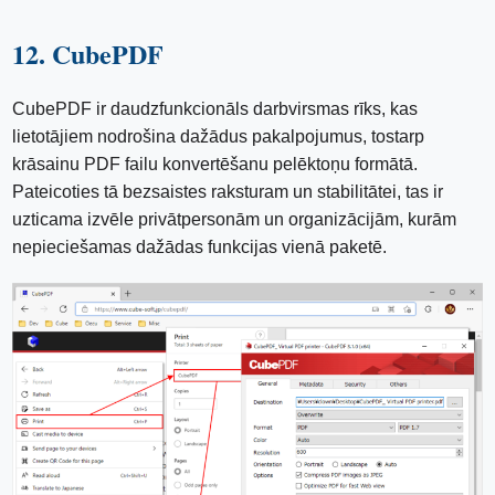
12. CubePDF
CubePDF ir daudzfunkcionāls darbvirsmas rīks, kas
lietotājiem nodrošina dažādus pakalpojumus, tostarp
krāsainu PDF failu konvertēšanu pelēktoņu formātā.
Pateicoties tā bezsaistes raksturam un stabilitātei, tas ir
uzticama izvēle privātpersonām un organizācijām, kurām
nepieciešamas dažādas funkcijas vienā paketē.