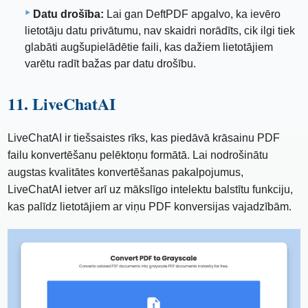
Datu drošība:
Lai gan DeftPDF apgalvo, ka ievēro
lietotāju datu privātumu, nav skaidri norādīts, cik ilgi tiek
glabāti augšupielādētie faili, kas dažiem lietotājiem
varētu radīt bažas par datu drošību.
11. LiveChatAI
LiveChatAI ir tiešsaistes rīks, kas piedāvā krāsainu PDF
failu konvertēšanu pelēktoņu formātā. Lai nodrošinātu
augstas kvalitātes konvertēšanas pakalpojumus,
LiveChatAI ietver arī uz mākslīgo intelektu balstītu funkciju,
kas palīdz lietotājiem ar viņu PDF konversijas vajadzībām.