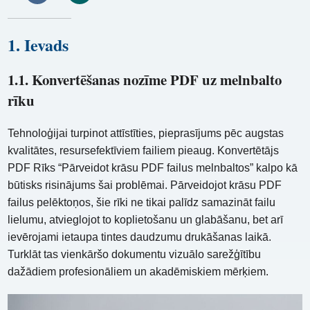
1. Ievads
1.1. Konvertēšanas nozīme PDF uz melnbalto
rīku
Tehnoloģijai turpinot attīstīties, pieprasījums pēc augstas
kvalitātes, resursefektīviem failiem pieaug. Konvertētājs
PDF Rīks “Pārveidot krāsu PDF failus melnbaltos” kalpo kā
būtisks risinājums šai problēmai. Pārveidojot krāsu PDF
failus pelēktoņos, šie rīki ne tikai palīdz samazināt failu
lielumu, atvieglojot to koplietošanu un glabāšanu, bet arī
ievērojami ietaupa tintes daudzumu drukāšanas laikā.
Turklāt tas vienkāršo dokumentu vizuālo sarežģītību
dažādiem profesionāliem un akadēmiskiem mērķiem.