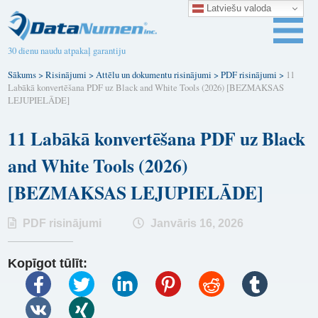
Latviešu valoda
30 dienu naudu atpakaļ garantiju
Sākums
>
Risinājumi
>
Attēlu un dokumentu risinājumi
>
PDF risinājumi
>
11
Labākā konvertēšana PDF uz Black and White Tools (2026) [BEZMAKSAS
LEJUPIELĀDE]
11 Labākā konvertēšana PDF uz Black
and White Tools (2026)
[BEZMAKSAS LEJUPIELĀDE]
PDF risinājumi
Janvāris 16, 2026
Kopīgot tūlīt: