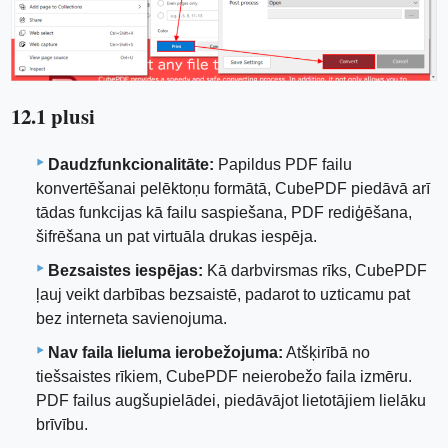
12.1 plusi
Daudzfunkcionalitāte:
Papildus PDF failu
konvertēšanai pelēktoņu formātā, CubePDF piedāvā arī
tādas funkcijas kā failu saspiešana, PDF rediģēšana,
šifrēšana un pat virtuāla drukas iespēja.
Bezsaistes iespējas:
Kā darbvirsmas rīks, CubePDF
ļauj veikt darbības bezsaistē, padarot to uzticamu pat
bez interneta savienojuma.
Nav faila lieluma ierobežojuma:
Atšķirībā no
tiešsaistes rīkiem, CubePDF neierobežo faila izmēru.
PDF failus augšupielādei, piedāvājot lietotājiem lielāku
brīvību.