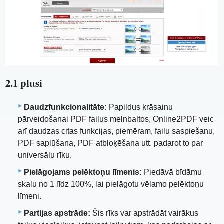
2.1 plusi
Daudzfunkcionalitāte:
Papildus krāsainu
pārveidošanai PDF failus melnbaltos, Online2PDF veic
arī daudzas citas funkcijas, piemēram, failu saspiešanu,
PDF saplūšana, PDF atbloķēšana utt. padarot to par
universālu rīku.
Pielāgojams pelēktoņu līmenis:
Piedāvā bīdāmu
skalu no 1 līdz 100%, lai pielāgotu vēlamo pelēktoņu
līmeni.
Partijas apstrāde:
Šis rīks var apstrādāt vairākus