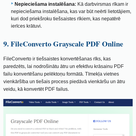
Nepieciešama instalēšana:
Kā darbvirsmas rīkam ir
nepieciešama instalēšana, kas var būt neērti lietotājiem,
kuri dod priekšroku tiešsaistes rīkiem, kas nepatērē
ierīces krātuvi.
9. FileConverto Grayscale PDF Online
FileConverto ir tiešsaistes konvertēšanas rīks, kas
paredzēts, lai nodrošinātu ātru un efektīvu krāsainu PDF
failu konvertēšanu pelēktoņu formātā. Tīmekļa vietnes
vienkāršība un tiešais process piedāvā vienkāršu un ātru
veidu, kā konvertēt PDF failus.