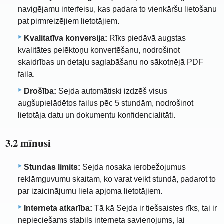
navigējamu interfeisu, kas padara to vienkāršu lietošanu
pat pirmreizējiem lietotājiem.
Kvalitatīva konversija:
Rīks piedāvā augstas
kvalitātes pelēktoņu konvertēšanu, nodrošinot
skaidrības un detaļu saglabāšanu no sākotnējā PDF
faila.
Drošība:
Sejda automātiski izdzēš visus
augšupielādētos failus pēc 5 stundām, nodrošinot
lietotāja datu un dokumentu konfidencialitāti.
3.2 mīnusi
Stundas limits:
Sejda nosaka ierobežojumus
reklāmguvumu skaitam, ko varat veikt stundā, padarot to
par izaicinājumu liela apjoma lietotājiem.
Interneta atkarība:
Tā kā Sejda ir tiešsaistes rīks, tai ir
nepieciešams stabils interneta savienojums, lai