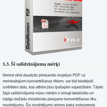
1.3. Šī salīdzinājuma mērķi
Ņemot vērā daudzās pieejamās iespējas PDF uz
melnbaltajiem konvertēšanas rīkiem, var būt biedējoši
izvēlēties tādu, kas atbilst jūsu īpašajām vajadzībām. Tāpēc
šajā salīdzinājumā mūsu mērķis ir sniegt detalizētu un
rūpīgu dažādu mūsdienās pieejamo konvertēšanas rīku
novērtējumu. Šis novērtējums ietvers katra instrumenta