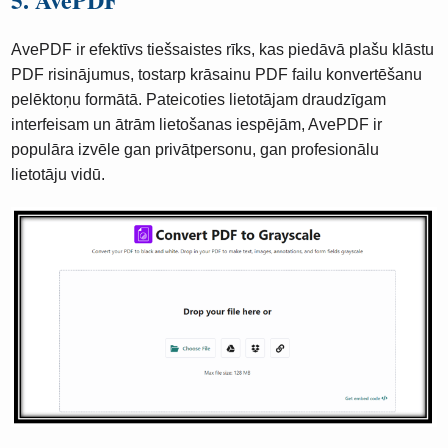
AvePDF ir efektīvs tiešsaistes rīks, kas piedāvā plašu klāstu
PDF risinājumus, tostarp krāsainu PDF failu konvertēšanu
pelēktoņu formātā. Pateicoties lietotājam draudzīgam
interfeisam un ātrām lietošanas iespējām, AvePDF ir
populāra izvēle gan privātpersonu, gan profesionālu
lietotāju vidū.