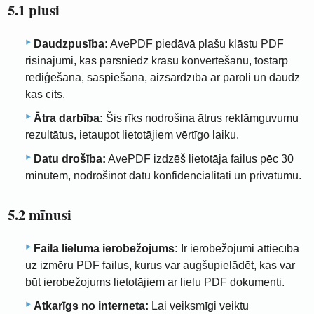
5.1 plusi
Daudzpusība:
AvePDF piedāvā plašu klāstu PDF
risinājumi, kas pārsniedz krāsu konvertēšanu, tostarp
rediģēšana, saspiešana, aizsardzība ar paroli un daudz
kas cits.
Ātra darbība:
Šis rīks nodrošina ātrus reklāmguvumu
rezultātus, ietaupot lietotājiem vērtīgo laiku.
Datu drošība:
AvePDF izdzēš lietotāja failus pēc 30
minūtēm, nodrošinot datu konfidencialitāti un privātumu.
5.2 mīnusi
Faila lieluma ierobežojums:
Ir ierobežojumi attiecībā
uz izmēru PDF failus, kurus var augšupielādēt, kas var
būt ierobežojums lietotājiem ar lielu PDF dokumenti.
Atkarīgs no interneta:
Lai veiksmīgi veiktu