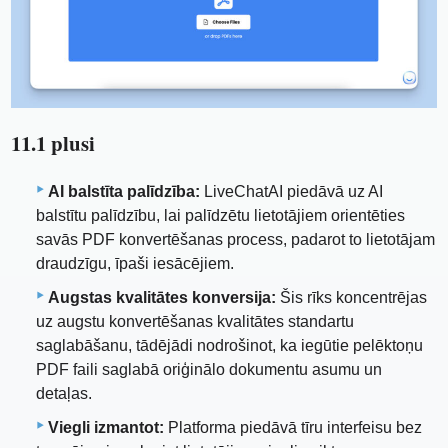
11.1 plusi
AI balstīta palīdzība:
LiveChatAI piedāvā uz AI
balstītu palīdzību, lai palīdzētu lietotājiem orientēties
savās PDF konvertēšanas process, padarot to lietotājam
draudzīgu, īpaši iesācējiem.
Augstas kvalitātes konversija:
Šis rīks koncentrējas
uz augstu konvertēšanas kvalitātes standartu
saglabāšanu, tādējādi nodrošinot, ka iegūtie pelēktoņu
PDF faili saglabā oriģinālo dokumentu asumu un
detaļas.
Viegli izmantot:
Platforma piedāvā tīru interfeisu bez