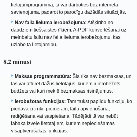
lietojumprogramma, tā var darboties bez interneta
savienojuma, padarot to parocīgu dažādās situācijās.
Nav faila lieluma ierobežojuma:
Atšķirībā no
daudziem tiešsaistes rīkiem, A-PDF konvertēšanai uz
melnbaltu failu nav faila lieluma ierobežojumu, kas
uzlabo tā lietojamību.
8.2 mīnusi
Maksas programmatūra:
Šis rīks nav bezmaksas, un
tas var atturēt dažus lietotājus, kuriem ir ierobežots
budžets vai kuri meklē bezmaksas risinājumus.
Ierobežotas funkcijas:
Tam trūkst papildu funkciju, ko
piedāvā citi rīki, piemēram, failu apvienošana,
rediģēšana vai saspiešana. Tādējādi tā var nebūt
labākā izvēle lietotājiem, kuriem nepieciešamas
visaptverošākas funkcijas.