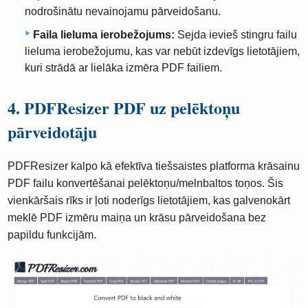
nodrošinātu nevainojamu pārveidošanu.
Faila lieluma ierobežojums:
Sejda ievieš stingru failu
lieluma ierobežojumu, kas var nebūt izdevīgs lietotājiem,
kuri strādā ar lielāka izmēra PDF failiem.
4. PDFResizer PDF uz pelēktoņu
pārveidotāju
PDFResizer kalpo kā efektīva tiešsaistes platforma krāsainu
PDF failu konvertēšanai pelēktoņu/melnbaltos toņos. Šis
vienkāršais rīks ir ļoti noderīgs lietotājiem, kas galvenokārt
meklē PDF izmēru maiņa un krāsu pārveidošana bez
papildu funkcijām.