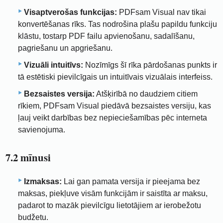
Visaptverošas funkcijas:
PDFsam Visual nav tikai
konvertēšanas rīks. Tas nodrošina plašu papildu funkciju
klāstu, tostarp PDF failu apvienošanu, sadalīšanu,
pagriešanu un apgriešanu.
Vizuāli intuitīvs:
Nozīmīgs šī rīka pārdošanas punkts ir
tā estētiski pievilcīgais un intuitīvais vizuālais interfeiss.
Bezsaistes versija:
Atšķirībā no daudziem citiem
rīkiem, PDFsam Visual piedāvā bezsaistes versiju, kas
ļauj veikt darbības bez nepieciešamības pēc interneta
savienojuma.
7.2 mīnusi
Izmaksas:
Lai gan pamata versija ir pieejama bez
maksas, piekļuve visām funkcijām ir saistīta ar maksu,
padarot to mazāk pievilcīgu lietotājiem ar ierobežotu
budžetu.