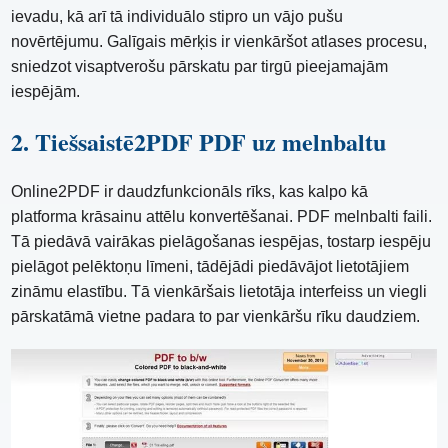
ievadu, kā arī tā individuālo stipro un vājo pušu
novērtējumu. Galīgais mērķis ir vienkāršot atlases procesu,
sniedzot visaptverošu pārskatu par tirgū pieejamajām
iespējām.
2. Tiešsaistē2PDF PDF uz melnbaltu
Online2PDF ir daudzfunkcionāls rīks, kas kalpo kā
platforma krāsainu attēlu konvertēšanai. PDF melnbalti faili.
Tā piedāvā vairākas pielāgošanas iespējas, tostarp iespēju
pielāgot pelēktoņu līmeni, tādējādi piedāvājot lietotājiem
zināmu elastību. Tā vienkāršais lietotāja interfeiss un viegli
pārskatāmā vietne padara to par vienkāršu rīku daudziem.