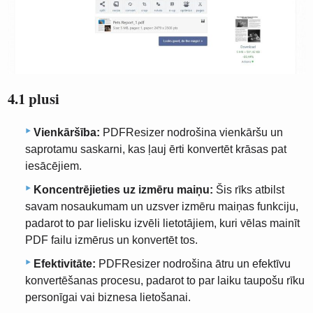
4.1 plusi
Vienkāršība:
PDFResizer nodrošina vienkāršu un
saprotamu saskarni, kas ļauj ērti konvertēt krāsas pat
iesācējiem.
Koncentrējieties uz izmēru maiņu:
Šis rīks atbilst
savam nosaukumam un uzsver izmēru maiņas funkciju,
padarot to par lielisku izvēli lietotājiem, kuri vēlas mainīt
PDF failu izmērus un konvertēt tos.
Efektivitāte:
PDFResizer nodrošina ātru un efektīvu
konvertēšanas procesu, padarot to par laiku taupošu rīku
personīgai vai biznesa lietošanai.