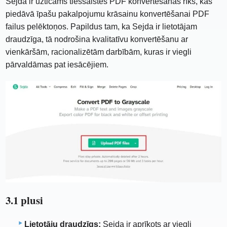
Sejda ir uzticams tiešsaistes PDF konvertēšanas rīks, kas
piedāvā īpašu pakalpojumu krāsainu konvertēšanai PDF
failus pelēktoņos. Papildus tam, ka Sejda ir lietotājam
draudzīga, tā nodrošina kvalitatīvu konvertēšanu ar
vienkāršām, racionalizētām darbībām, kuras ir viegli
pārvaldāmas pat iesācējiem.
3.1 plusi
Lietotāju draudzīgs:
Sejda ir aprīkots ar viegli