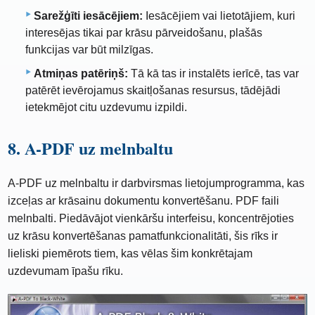
Sarežģīti iesācējiem:
Iesācējiem vai lietotājiem, kuri
interesējas tikai par krāsu pārveidošanu, plašās
funkcijas var būt milzīgas.
Atmiņas patēriņš:
Tā kā tas ir instalēts ierīcē, tas var
patērēt ievērojamus skaitļošanas resursus, tādējādi
ietekmējot citu uzdevumu izpildi.
8. A-PDF uz melnbaltu
A-PDF uz melnbaltu ir darbvirsmas lietojumprogramma, kas
izceļas ar krāsainu dokumentu konvertēšanu. PDF faili
melnbalti. Piedāvājot vienkāršu interfeisu, koncentrējoties
uz krāsu konvertēšanas pamatfunkcionalitāti, šis rīks ir
lieliski piemērots tiem, kas vēlas šim konkrētajam
uzdevumam īpašu rīku.