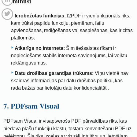
6.2 mīnusi
Ierobežotas funkcijas:
I2PDF ir vienfunkcionāls rīks,
kam trūkst papildu funkciju, piemēram, failu
apvienošanas, rediģēšanas vai saspiešanas, kas ir citās
platformās.
Atkarīgs no interneta:
Šim tiešsaistes rīkam ir
nepieciešams stabils interneta savienojums, lai veiktu
reklāmguvumus.
Datu drošības garantijas trūkums:
Viņu vietnē nav
skaidras informācijas par datu drošības politiku, kas
rada bažas par lietotāju datu konfidencialitāti.
7. PDFsam Visual
PDFsam Visual ir visaptverošs PDF pārvaldības rīks, kas
piedāvā plašu funkciju klāstu, tostarp konvertēšanu PDF uz
pelēktoņu. Šis rīks izceļas ar vizuāli intuitīvu un lietotājam