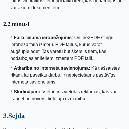
failus vienlaikus, ietaupot laiku tiem, kas nodarbojas ar
vairākiem dokumentiem.
2.2 mīnusi
Faila lieluma ierobežojums:
Online2PDF stingri
ierobežo faila izmēru. PDF failus, kurus varat
augšupielādēt. Tas varētu būt šķērslis tiem, kas
nodarbojas ar lieliem izmēriem PDF faili.
Atkarība no interneta savienojuma:
Kā tiešsaistes
rīkam, lai paveiktu darbu, ir nepieciešams pastāvīgs
interneta savienojums.
Sludinājumi:
Vietnē ir izvietotas reklāmas, kas var
traucēt un novērst lietotāju uzmanību.
3.Sejda