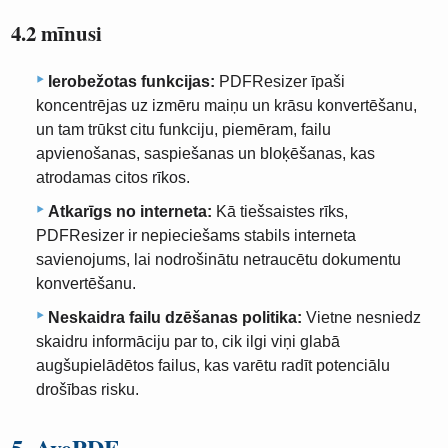
4.2 mīnusi
Ierobežotas funkcijas:
PDFResizer īpaši
koncentrējas uz izmēru maiņu un krāsu konvertēšanu,
un tam trūkst citu funkciju, piemēram, failu
apvienošanas, saspiešanas un bloķēšanas, kas
atrodamas citos rīkos.
Atkarīgs no interneta:
Kā tiešsaistes rīks,
PDFResizer ir nepieciešams stabils interneta
savienojums, lai nodrošinātu netraucētu dokumentu
konvertēšanu.
Neskaidra failu dzēšanas politika:
Vietne nesniedz
skaidru informāciju par to, cik ilgi viņi glabā
augšupielādētos failus, kas varētu radīt potenciālu
drošības risku.
5. AvePDF