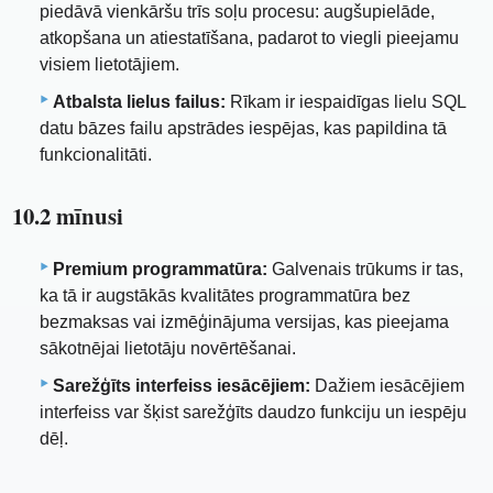
piedāvā vienkāršu trīs soļu procesu: augšupielāde,
atkopšana un atiestatīšana, padarot to viegli pieejamu
visiem lietotājiem.
Atbalsta lielus failus:
Rīkam ir iespaidīgas lielu SQL
datu bāzes failu apstrādes iespējas, kas papildina tā
funkcionalitāti.
10.2 mīnusi
Premium programmatūra:
Galvenais trūkums ir tas,
ka tā ir augstākās kvalitātes programmatūra bez
bezmaksas vai izmēģinājuma versijas, kas pieejama
sākotnējai lietotāju novērtēšanai.
Sarežģīts interfeiss iesācējiem:
Dažiem iesācējiem
interfeiss var šķist sarežģīts daudzo funkciju un iespēju
dēļ.