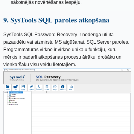
sākotnējās novērtēšanas iespēju.
9. SysTools SQL paroles atkopšana
SysTools SQL Password Recovery ir noderīga utilīta
pazaudētu vai aizmirstu MS atgūšanai. SQL Server paroles.
Programmatūras virknē ir virkne unikālu funkciju, kuru
mērķis ir padarīt atkopšanas procesu ātrāku, drošāku un
vienkāršāku visu veidu lietotājiem.