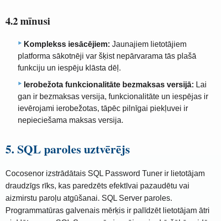
4.2 mīnusi
Komplekss iesācējiem:
Jaunajiem lietotājiem
platforma sākotnēji var šķist nepārvarama tās plašā
funkciju un iespēju klāsta dēļ.
Ierobežota funkcionalitāte bezmaksas versijā:
Lai
gan ir bezmaksas versija, funkcionalitāte un iespējas ir
ievērojami ierobežotas, tāpēc pilnīgai piekļuvei ir
nepieciešama maksas versija.
5. SQL paroles uztvērējs
Cocosenor izstrādātais SQL Password Tuner ir lietotājam
draudzīgs rīks, kas paredzēts efektīvai pazaudētu vai
aizmirstu paroļu atgūšanai. SQL Server paroles.
Programmatūras galvenais mērķis ir palīdzēt lietotājam ātri