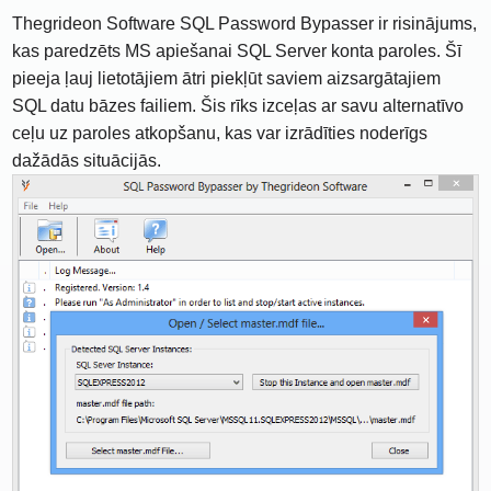
Thegrideon Software SQL Password Bypasser ir risinājums,
kas paredzēts MS apiešanai SQL Server konta paroles. Šī
pieeja ļauj lietotājiem ātri piekļūt saviem aizsargātajiem
SQL datu bāzes failiem. Šis rīks izceļas ar savu alternatīvo
ceļu uz paroles atkopšanu, kas var izrādīties noderīgs
dažādās situācijās.