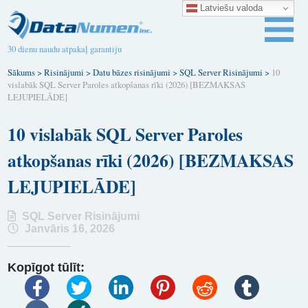
Latviešu valoda
30 dienu naudu atpakaļ garantiju
Sākums
>
Risinājumi
>
Datu bāzes risinājumi
>
SQL Server Risinājumi
>
10
vislabāk SQL Server Paroles atkopšanas rīki (2026) [BEZMAKSAS
LEJUPIELĀDE]
10 vislabāk SQL Server Paroles
atkopšanas rīki (2026) [BEZMAKSAS
LEJUPIELĀDE]
SQL Server Risinājumi
Janvāris 16, 2026
Kopīgot tūlīt: