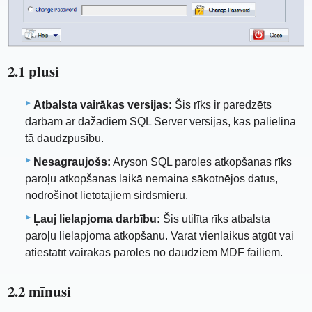
2.1 plusi
Atbalsta vairākas versijas:
Šis rīks ir paredzēts
darbam ar dažādiem SQL Server versijas, kas palielina
tā daudzpusību.
Nesagraujošs:
Aryson SQL paroles atkopšanas rīks
paroļu atkopšanas laikā nemaina sākotnējos datus,
nodrošinot lietotājiem sirdsmieru.
Ļauj lielapjoma darbību:
Šis utilīta rīks atbalsta
paroļu lielapjoma atkopšanu. Varat vienlaikus atgūt vai
atiestatīt vairākas paroles no daudziem MDF failiem.
2.2 mīnusi