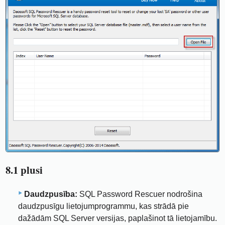
8.1 plusi
Daudzpusība:
SQL Password Rescuer nodrošina
daudzpusīgu lietojumprogrammu, kas strādā pie
dažādām SQL Server versijas, paplašinot tā lietojamību.