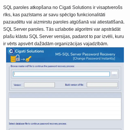
SQL paroles atkopšana no Cigati Solutions ir visaptverošs
rīks, kas pazīstams ar savu spēcīgo funkcionalitāti
pazaudētu vai aizmirstu paroles atgūšanā vai atiestatīšanā.
SQL Server paroles. Tās uzlabotie algoritmi var apstrādāt
plašu klāstu SQL Server versijas, padarot to par izvēli, kuru
ir vērts apsvērt dažādām organizācijas vajadzībām.