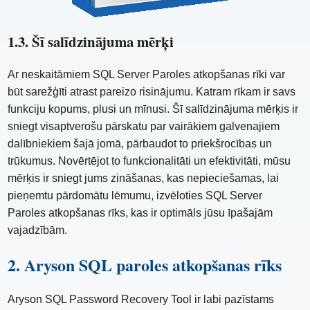
1.3. Šī salīdzinājuma mērķi
Ar neskaitāmiem SQL Server Paroles atkopšanas rīki var
būt sarežģīti atrast pareizo risinājumu. Katram rīkam ir savs
funkciju kopums, plusi un mīnusi. Šī salīdzinājuma mērķis ir
sniegt visaptverošu pārskatu par vairākiem galvenajiem
dalībniekiem šajā jomā, pārbaudot to priekšrocības un
trūkumus. Novērtējot to funkcionalitāti un efektivitāti, mūsu
mērķis ir sniegt jums zināšanas, kas nepieciešamas, lai
pieņemtu pārdomātu lēmumu, izvēloties SQL Server
Paroles atkopšanas rīks, kas ir optimāls jūsu īpašajām
vajadzībām.
2. Aryson SQL paroles atkopšanas rīks
Aryson SQL Password Recovery Tool ir labi pazīstams