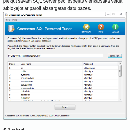
piekļūt savam SQL Server pēc iespējas vienkāršākā veidā
atbloķējot ar paroli aizsargātās datu bāzes.
5.1 plusi