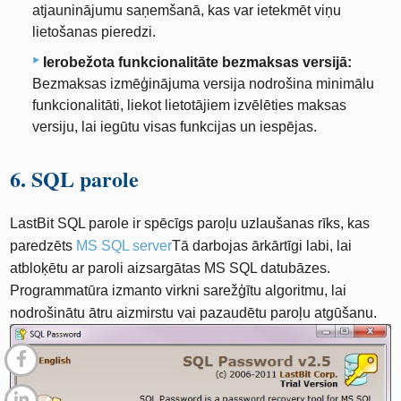
atjauninājumu saņemšanā, kas var ietekmēt viņu
lietošanas pieredzi.
Ierobežota funkcionalitāte bezmaksas versijā:
Bezmaksas izmēģinājuma versija nodrošina minimālu
funkcionalitāti, liekot lietotājiem izvēlēties maksas
versiju, lai iegūtu visas funkcijas un iespējas.
6. SQL parole
LastBit SQL parole ir spēcīgs paroļu uzlaušanas rīks, kas
paredzēts
MS SQL server
Tā darbojas ārkārtīgi labi, lai
atbloķētu ar paroli aizsargātas MS SQL datubāzes.
Programmatūra izmanto virkni sarežģītu algoritmu, lai
nodrošinātu ātru aizmirstu vai pazaudētu paroļu atgūšanu.