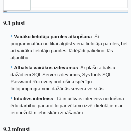
9.1 plusi
Vairāku lietotāju paroles atkopšana:
Šī
programmatūra ne tikai atgūst viena lietotāja paroles, bet
arī vairāku lietotāju paroles, tādējādi palielinot tās
atjautību.
Atbalsta vairākus izdevumus:
Ar plašu atbalstu
dažādiem SQL Server izdevumos, SysTools SQL
Password Recovery nodrošina spēcīgu
lietojumprogrammu dažādās servera versijās.
Intuitīvs interfeiss:
Tā intuitīvais interfeiss nodrošina
ērtu darbību, padarot to par vēlamo izvēli lietotājiem ar
ierobežotām tehniskām zināšanām.
9.2 mīnusi