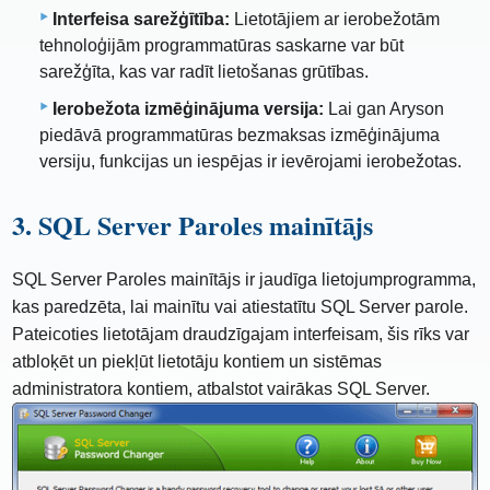
Interfeisa sarežģītība:
Lietotājiem ar ierobežotām
tehnoloģijām programmatūras saskarne var būt
sarežģīta, kas var radīt lietošanas grūtības.
Ierobežota izmēģinājuma versija:
Lai gan Aryson
piedāvā programmatūras bezmaksas izmēģinājuma
versiju, funkcijas un iespējas ir ievērojami ierobežotas.
3. SQL Server Paroles mainītājs
SQL Server Paroles mainītājs ir jaudīga lietojumprogramma,
kas paredzēta, lai mainītu vai atiestatītu SQL Server parole.
Pateicoties lietotājam draudzīgajam interfeisam, šis rīks var
atbloķēt un piekļūt lietotāju kontiem un sistēmas
administratora kontiem, atbalstot vairākas SQL Server.