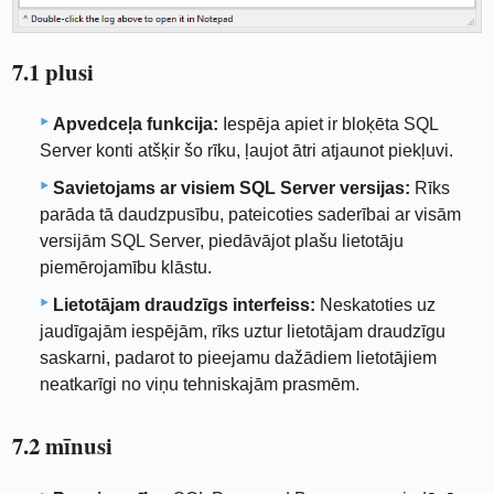
7.1 plusi
Apvedceļa funkcija:
Iespēja apiet ir bloķēta SQL
Server konti atšķir šo rīku, ļaujot ātri atjaunot piekļuvi.
Savietojams ar visiem SQL Server versijas:
Rīks
parāda tā daudzpusību, pateicoties saderībai ar visām
versijām SQL Server, piedāvājot plašu lietotāju
piemērojamību klāstu.
Lietotājam draudzīgs interfeiss:
Neskatoties uz
jaudīgajām iespējām, rīks uztur lietotājam draudzīgu
saskarni, padarot to pieejamu dažādiem lietotājiem
neatkarīgi no viņu tehniskajām prasmēm.
7.2 mīnusi