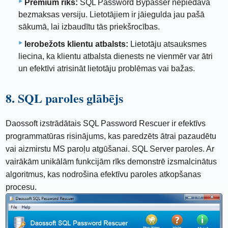
Premium rīks:
SQL Password Bypasser nepiedāvā
bezmaksas versiju. Lietotājiem ir jāiegulda jau pašā
sākumā, lai izbaudītu tās priekšrocības.
Ierobežots klientu atbalsts:
Lietotāju atsauksmes
liecina, ka klientu atbalsta dienests ne vienmēr var ātri
un efektīvi atrisināt lietotāju problēmas vai bažas.
8. SQL paroles glābējs
Daossoft izstrādātais SQL Password Rescuer ir efektīvs
programmatūras risinājums, kas paredzēts ātrai pazaudētu
vai aizmirstu MS paroļu atgūšanai. SQL Server paroles. Ar
vairākām unikālām funkcijām rīks demonstrē izsmalcinātus
algoritmus, kas nodrošina efektīvu paroles atkopšanas
procesu.