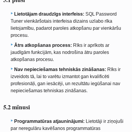
Lietotājam draudzīgs interfeiss:
SQL Password
Tuner vienkāršotais interfeisa dizains uzlabo rīka
lietojamību, padarot paroles atkopšanu par vienkāršu
procesu.
Ātrs atkopšanas process:
Rīks ir aprīkots ar
jaudīgām funkcijām, kas nodrošina ātru paroles
atkopšanas procesu.
Nav nepieciešamas tehniskās zināšanas:
Rīks ir
izveidots tā, lai to varētu izmantot gan kvalificēti
profesionāļi, gan iesācēji, un rezultātu iegūšanai nav
nepieciešamas tehniskas zināšanas.
5.2 mīnusi
Programmatūras atjauninājumi:
Lietotāji ir ziņojuši
par neregulāru kavēšanos programmatūras