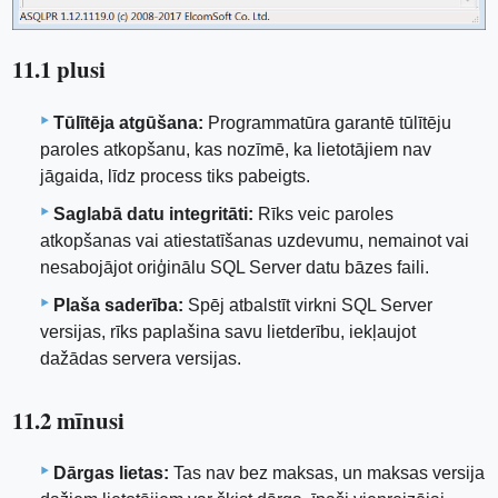
11.1 plusi
Tūlītēja atgūšana:
Programmatūra garantē tūlītēju
paroles atkopšanu, kas nozīmē, ka lietotājiem nav
jāgaida, līdz process tiks pabeigts.
Saglabā datu integritāti:
Rīks veic paroles
atkopšanas vai atiestatīšanas uzdevumu, nemainot vai
nesabojājot oriģinālu SQL Server datu bāzes faili.
Plaša saderība:
Spēj atbalstīt virkni SQL Server
versijas, rīks paplašina savu lietderību, iekļaujot
dažādas servera versijas.
11.2 mīnusi
Dārgas lietas:
Tas nav bez maksas, un maksas versija