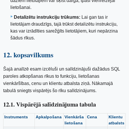
dažiem lietotājiem var šķist dārga, īpaši vienreizējai
lietošanai.
Detalizētu instrukciju trūkums:
Lai gan tas ir
lietotājam draudzīgs, tajā trūkst detalizētu instrukciju,
kas var izrādīties sarežģīts lietotājiem, kuri nepārzina
šādus rīkus.
12. kopsavilkums
Šajā analīzē esam izcēluši un salīdzinājuši dažādus SQL
paroles atkopšanas rīkus to funkciju, lietošanas
vienkāršības, cenu un klientu atbalsta ziņā. Nākamajā
tabulā sniegts vispārējs šo rīku salīdzinājums.
12.1. Vispārējā salīdzinājuma tabula
Instruments
Apkalpošana
Vienkārša
Сena
Klientu
lietošana
atbalsts