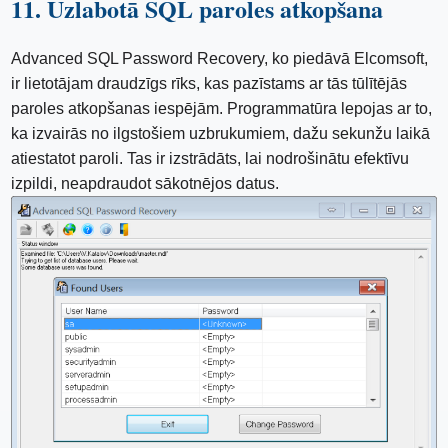
11. Uzlabotā SQL paroles atkopšana
Advanced SQL Password Recovery, ko piedāvā Elcomsoft,
ir lietotājam draudzīgs rīks, kas pazīstams ar tās tūlītējās
paroles atkopšanas iespējām. Programmatūra lepojas ar to,
ka izvairās no ilgstošiem uzbrukumiem, dažu sekunžu laikā
atiestatot paroli. Tas ir izstrādāts, lai nodrošinātu efektīvu
izpildi, neapdraudot sākotnējos datus.