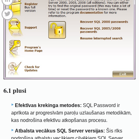
6.1 plusi
Efektīvas krekinga metodes:
SQL Password ir
aprīkota ar progresīvām paroļu uzlaušanas metodikām,
kas nodrošina efektīvu atkopšanas procesu.
Atbalsta vecākus SQL Server versijas:
Šis rīks
nodrošina atbalstu vecākiem cilvēkiem SQL Server