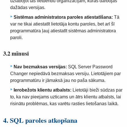
uzlabojot tās lietderību organizācijām, kurās darbojas
dažādas versijas.
Sistēmas administratora paroles atiestatīšana:
Tā
var ne tikai atiestatīt lietotāja kontu paroles, bet arī šī
programmatūra ļauj atiestatīt sistēmas administratora
paroli.
3.2 mīnusi
Nav bezmaksas versijas:
SQL Server Password
Changer nepiedāvā bezmaksas versiju. Lietotājiem par
programmatūru ir jāmaksā jau no paša sākuma.
Ierobežots klientu atbalsts:
Lietotāji bieži sūdzas par
to, ka nav pieejams uzticams un ātrs klientu atbalsts, lai
risinātu problēmas, kas varētu rasties lietošanas laikā.
4. SQL paroles atkopšana