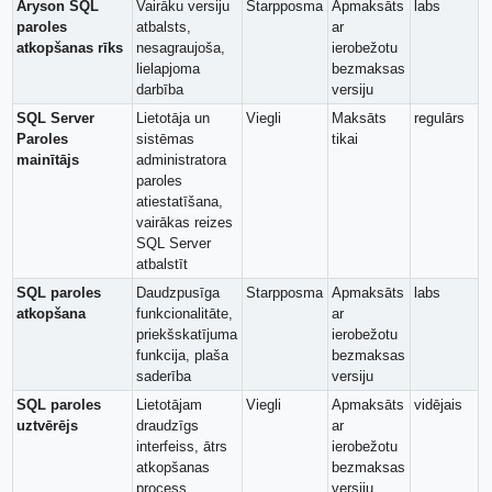
Aryson SQL
Vairāku versiju
Starpposma
Apmaksāts
labs
paroles
atbalsts,
ar
atkopšanas rīks
nesagraujoša,
ierobežotu
lielapjoma
bezmaksas
darbība
versiju
SQL Server
Lietotāja un
Viegli
Maksāts
regulārs
Paroles
sistēmas
tikai
mainītājs
administratora
paroles
atiestatīšana,
vairākas reizes
SQL Server
atbalstīt
SQL paroles
Daudzpusīga
Starpposma
Apmaksāts
labs
atkopšana
funkcionalitāte,
ar
priekšskatījuma
ierobežotu
funkcija, plaša
bezmaksas
saderība
versiju
SQL paroles
Lietotājam
Viegli
Apmaksāts
vidējais
uztvērējs
draudzīgs
ar
interfeiss, ātrs
ierobežotu
atkopšanas
bezmaksas
process
versiju