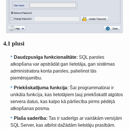
4.1 plusi
Daudzpusīga funkcionalitāte:
SQL paroles
atkopšana var apstrādāt gan lietotāja, gan sistēmas
administratora konta paroles, palielinot tās
piemērojamību.
Priekšskatījuma funkcija:
Šai programmatūrai ir
unikāla funkcija, kas lietotājiem ļauj priekšskatīt atgūtos
servera datus, kas kalpo kā pārliecība pirms pēdējā
atkopšanas posma.
Plaša saderība:
Tas ir saderīgs ar vairākām versijām
SQL Server, kas atbilst dažādām lietotāju prasībām.