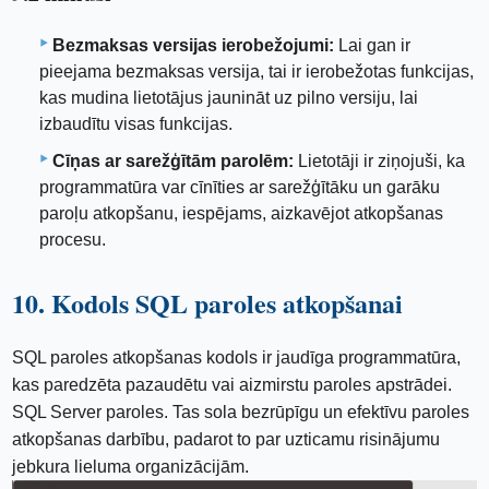
Bezmaksas versijas ierobežojumi:
Lai gan ir
pieejama bezmaksas versija, tai ir ierobežotas funkcijas,
kas mudina lietotājus jaunināt uz pilno versiju, lai
izbaudītu visas funkcijas.
Cīņas ar sarežģītām parolēm:
Lietotāji ir ziņojuši, ka
programmatūra var cīnīties ar sarežģītāku un garāku
paroļu atkopšanu, iespējams, aizkavējot atkopšanas
procesu.
10. Kodols SQL paroles atkopšanai
SQL paroles atkopšanas kodols ir jaudīga programmatūra,
kas paredzēta pazaudētu vai aizmirstu paroles apstrādei.
SQL Server paroles. Tas sola bezrūpīgu un efektīvu paroles
atkopšanas darbību, padarot to par uzticamu risinājumu
jebkura lieluma organizācijām.