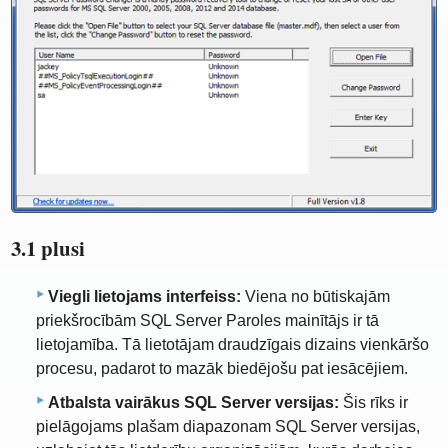
3.1 plusi
Viegli lietojams interfeiss:
Viena no būtiskajām
priekšrocībām SQL Server Paroles mainītājs ir tā
lietojamība. Tā lietotājam draudzīgais dizains vienkāršo
procesu, padarot to mazāk biedējošu pat iesācējiem.
Atbalsta vairākus SQL Server versijas:
Šis rīks ir
pielāgojams plašam diapazonam SQL Server versijas,