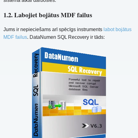
sistēma atkal darbosies.
1.2. Labojiet bojātus MDF failus
Jums ir nepieciešams arī spēcīgs instruments
labot bojātus
MDF failus
. DataNumen SQL Recovery ir tāds: