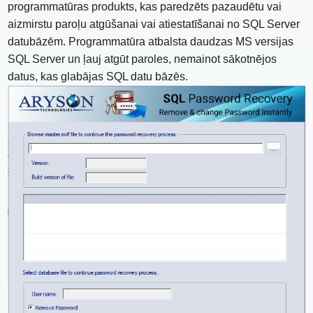
programmatūras produkts, kas paredzēts pazaudētu vai
aizmirstu paroļu atgūšanai vai atiestatīšanai no SQL Server
datubāzēm. Programmatūra atbalsta daudzas MS versijas
SQL Server un ļauj atgūt paroles, nemainot sākotnējos
datus, kas glabājas SQL datu bāzēs.