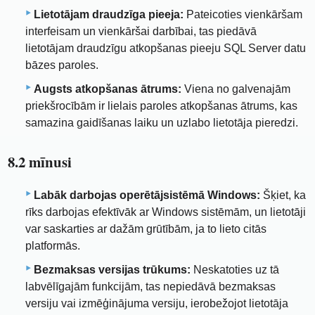
Lietotājam draudzīga pieeja:
Pateicoties vienkāršam
interfeisam un vienkāršai darbībai, tas piedāvā
lietotājam draudzīgu atkopšanas pieeju SQL Server datu
bāzes paroles.
Augsts atkopšanas ātrums:
Viena no galvenajām
priekšrocībām ir lielais paroles atkopšanas ātrums, kas
samazina gaidīšanas laiku un uzlabo lietotāja pieredzi.
8.2 mīnusi
Labāk darbojas operētājsistēmā Windows:
Šķiet, ka
rīks darbojas efektīvāk ar Windows sistēmām, un lietotāji
var saskarties ar dažām grūtībām, ja to lieto citās
platformās.
Bezmaksas versijas trūkums:
Neskatoties uz tā
labvēlīgajām funkcijām, tas nepiedāvā bezmaksas
versiju vai izmēģinājuma versiju, ierobežojot lietotāja