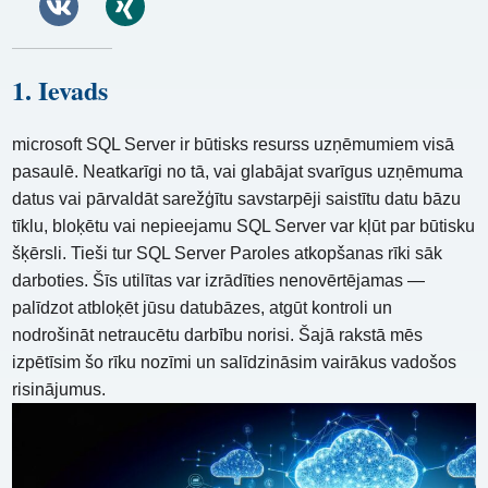
1. Ievads
microsoft SQL Server ir būtisks resurss uzņēmumiem visā
pasaulē. Neatkarīgi no tā, vai glabājat svarīgus uzņēmuma
datus vai pārvaldāt sarežģītu savstarpēji saistītu datu bāzu
tīklu, bloķētu vai nepieejamu SQL Server var kļūt par būtisku
šķērsli. Tieši tur SQL Server Paroles atkopšanas rīki sāk
darboties. Šīs utilītas var izrādīties nenovērtējamas —
palīdzot atbloķēt jūsu datubāzes, atgūt kontroli un
nodrošināt netraucētu darbību norisi. Šajā rakstā mēs
izpētīsim šo rīku nozīmi un salīdzināsim vairākus vadošos
risinājumus.