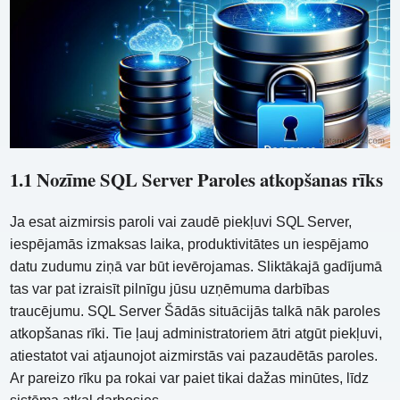
1.1 Nozīme SQL Server Paroles atkopšanas rīks
Ja esat aizmirsis paroli vai zaudē piekļuvi SQL Server,
iespējamās izmaksas laika, produktivitātes un iespējamo
datu zudumu ziņā var būt ievērojamas. Sliktākajā gadījumā
tas var pat izraisīt pilnīgu jūsu uzņēmuma darbības
traucējumu. SQL Server Šādās situācijās talkā nāk paroles
atkopšanas rīki. Tie ļauj administratoriem ātri atgūt piekļuvi,
atiestatot vai atjaunojot aizmirstās vai pazaudētās paroles.
Ar pareizo rīku pa rokai var paiet tikai dažas minūtes, līdz