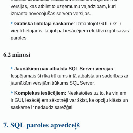
versijas, kas atbilst to uzņēmumu vajadzībām, kuri
izmanto novecojušas servera versijas.
Grafiskā lietotāja saskarne:
Izmantojot GUI, rīks ir
viegli lietojams, ļaujot pat iesācējiem efektīvi izgūt savas
paroles.
6.2 mīnusi
Jaunākiem nav atbalsta SQL Server versijas:
Iespējamais šī rīka trūkums ir tā atbalsta un saderības ar
jaunākām versijām trūkums SQL Server.
Komplekss iesācējiem:
Neskatoties uz to, ka viņiem
ir GUI, iesācējiem sākotnēji var šķist, ka opciju klāsts un
saskarne ir nedaudz sarežģīti.
7. SQL paroles apvedceļš