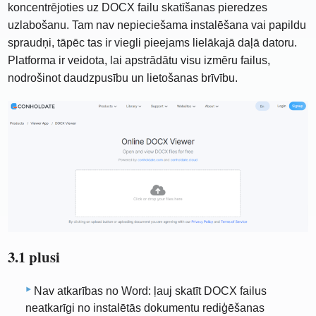
koncentrējoties uz DOCX failu skatīšanas pieredzes
uzlabošanu. Tam nav nepieciešama instalēšana vai papildu
spraudņi, tāpēc tas ir viegli pieejams lielākajā daļā datoru.
Platforma ir veidota, lai apstrādātu visu izmēru failus,
nodrošinot daudzpusību un lietošanas brīvību.
3.1 plusi
Nav atkarības no Word: ļauj skatīt DOCX failus
neatkarīgi no instalētās dokumentu rediģēšanas