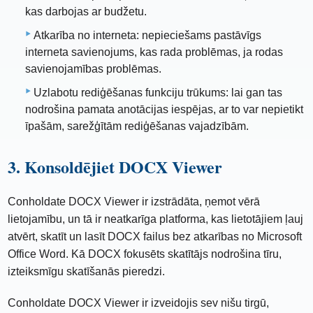
kas darbojas ar budžetu.
Atkarība no interneta: nepieciešams pastāvīgs
interneta savienojums, kas rada problēmas, ja rodas
savienojamības problēmas.
Uzlabotu rediģēšanas funkciju trūkums: lai gan tas
nodrošina pamata anotācijas iespējas, ar to var nepietikt
īpašām, sarežģītām rediģēšanas vajadzībām.
3. Konsoldējiet DOCX Viewer
Conholdate DOCX Viewer ir izstrādāta, ņemot vērā
lietojamību, un tā ir neatkarīga platforma, kas lietotājiem ļauj
atvērt, skatīt un lasīt DOCX failus bez atkarības no Microsoft
Office Word. Kā DOCX fokusēts skatītājs nodrošina tīru,
izteiksmīgu skatīšanās pieredzi.
Conholdate DOCX Viewer ir izveidojis sev nišu tirgū,