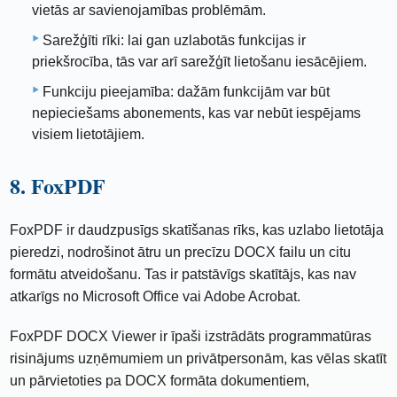
vietās ar savienojamības problēmām.
Sarežģīti rīki: lai gan uzlabotās funkcijas ir
priekšrocība, tās var arī sarežģīt lietošanu iesācējiem.
Funkciju pieejamība: dažām funkcijām var būt
nepieciešams abonements, kas var nebūt iespējams
visiem lietotājiem.
8. FoxPDF
FoxPDF ir daudzpusīgs skatīšanas rīks, kas uzlabo lietotāja
pieredzi, nodrošinot ātru un precīzu DOCX failu un citu
formātu atveidošanu. Tas ir patstāvīgs skatītājs, kas nav
atkarīgs no Microsoft Office vai Adobe Acrobat.
FoxPDF DOCX Viewer ir īpaši izstrādāts programmatūras
risinājums uzņēmumiem un privātpersonām, kas vēlas skatīt
un pārvietoties pa DOCX formāta dokumentiem,