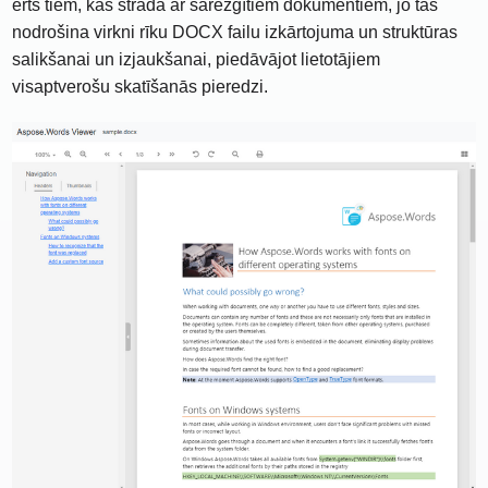
ērts tiem, kas strādā ar sarežģītiem dokumentiem, jo ​​tas
nodrošina virkni rīku DOCX failu izkārtojuma un struktūras
salikšanai un izjaukšanai, piedāvājot lietotājiem
visaptverošu skatīšanās pieredzi.