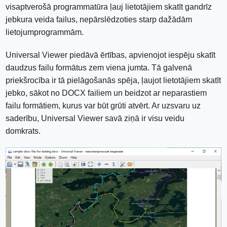
visaptverošā programmatūra ļauj lietotājiem skatīt gandrīz
jebkura veida failus, nepārslēdzoties starp dažādām
lietojumprogrammām.
Universal Viewer piedāvā ērtības, apvienojot iespēju skatīt
daudzus failu formātus zem viena jumta. Tā galvenā
priekšrocība ir tā pielāgošanās spēja, ļaujot lietotājiem skatīt
jebko, sākot no DOCX failiem un beidzot ar neparastiem
failu formātiem, kurus var būt grūti atvērt. Ar uzsvaru uz
saderību, Universal Viewer savā ziņā ir visu veidu
domkrats.