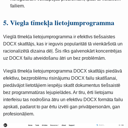
failiem.
5. Viegla tīmekļa lietojumprogramma
Vieglā tīmekļa lietojumprogramma ir efektīvs tiešsaistes
DOCX skatītājs, kas ir ieguvis popularitāti tā vienkāršotā un
racionalizētā dizaina dēļ. Šis rīks galvenokārt koncentrējas
uz DOCX failu atveidošanu ātri un bez problēmām.
Vieglā tīmekļa lietojumprogramma DOCX skatītājs piedāvā
efektīvu, bezproblēmu risinājumu DOCX failu skatīšanai,
piedāvājot lietotājiem iespēju skatīt dokumentus tiešsaistē
bez programmatūras lejupielādes. Ar tīru, ērti lietojamu
interfeisu tas nodrošina ātru un efektīvu DOCX formāta failu
apskati, padarot to par ērtu izvēli gan privātpersonām, gan
profesionāļiem.