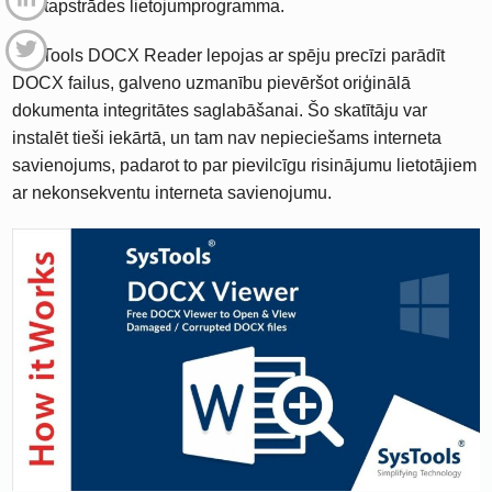
tekstapstrādes lietojumprogramma.
SysTools DOCX Reader lepojas ar spēju precīzi parādīt
DOCX failus, galveno uzmanību pievēršot oriģinālā
dokumenta integritātes saglabāšanai. Šo skatītāju var
instalēt tieši iekārtā, un tam nav nepieciešams interneta
savienojums, padarot to par pievilcīgu risinājumu lietotājiem
ar nekonsekventu interneta savienojumu.