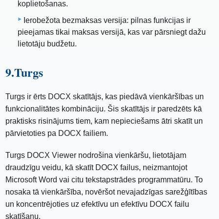
koplietošanas.
Ierobežota bezmaksas versija: pilnas funkcijas ir
pieejamas tikai maksas versijā, kas var pārsniegt dažu
lietotāju budžetu.
9.Turgs
Turgs ir ērts DOCX skatītājs, kas piedāvā vienkāršības un
funkcionalitātes kombināciju. Šis skatītājs ir paredzēts kā
praktisks risinājums tiem, kam nepieciešams ātri skatīt un
pārvietoties pa DOCX failiem.
Turgs DOCX Viewer nodrošina vienkāršu, lietotājam
draudzīgu veidu, kā skatīt DOCX failus, neizmantojot
Microsoft Word vai citu tekstapstrādes programmatūru. To
nosaka tā vienkāršība, novēršot nevajadzīgas sarežģītības
un koncentrējoties uz efektīvu un efektīvu DOCX failu
skatīšanu.