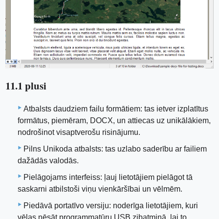
11.1 plusi
Atbalsts daudziem failu formātiem: tas ietver izplatītus
formātus, piemēram, DOCX, un attiecas uz unikālākiem,
nodrošinot visaptverošu risinājumu.
Pilns Unikoda atbalsts: tas uzlabo saderību ar failiem
dažādās valodās.
Pielāgojams interfeiss: ļauj lietotājiem pielāgot tā
saskarni atbilstoši viņu vienkāršībai un vēlmēm.
Piedāvā portatīvo versiju: ​​noderīga lietotājiem, kuri
vēlas nēsāt programmatūru USB zibatmiņā, lai to