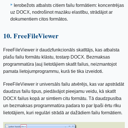
Ierobežots atbalsts citiem failu formātiem: koncentrējas
uz DOCX, nodrošinot mazāku elastību, strādājot ar
dokumentiem citos formātos.
10. FreeFileViewer
FreeFileViewer ir daudzfunkcionāls skatītājs, kas atbalsta
plašu failu formātu klāstu, tostarp DOCX. Bezmaksas
programmatūra ļauj lietotājiem skatīt failus, neizmantojot
pamata lietojumprogrammu, kurā tie tika izveidoti.
FreeFileViewer ir universāls failu atvērējs, kas var apstrādāt
daudzus failu tipus, piedāvājot pieejamu veidu, kā skatīt
DOCX failus kopā ar simtiem citu formātu. Tā daudzpusība
un bezmaksas programmatūra padara to par īpaši ērtu rīku
lietotājiem, kuri regulāri strādā ar dažādiem failu formātiem.