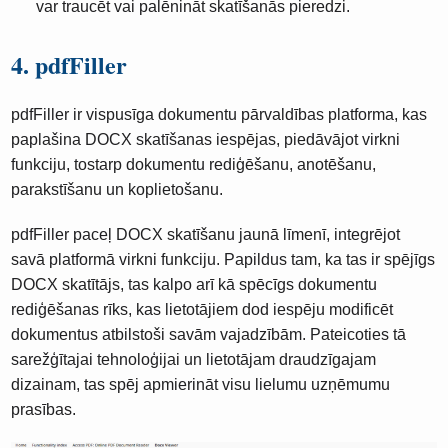
var traucēt vai palēnināt skatīšanās pieredzi.
4. pdfFiller
pdfFiller ir vispusīga dokumentu pārvaldības platforma, kas
paplašina DOCX skatīšanas iespējas, piedāvājot virkni
funkciju, tostarp dokumentu rediģēšanu, anotēšanu,
parakstīšanu un koplietošanu.
pdfFiller paceļ DOCX skatīšanu jaunā līmenī, integrējot
savā platformā virkni funkciju. Papildus tam, ka tas ir spējīgs
DOCX skatītājs, tas kalpo arī kā spēcīgs dokumentu
rediģēšanas rīks, kas lietotājiem dod iespēju modificēt
dokumentus atbilstoši savām vajadzībām. Pateicoties tā
sarežģītajai tehnoloģijai un lietotājam draudzīgajam
dizainam, tas spēj apmierināt visu lielumu uzņēmumu
prasības.