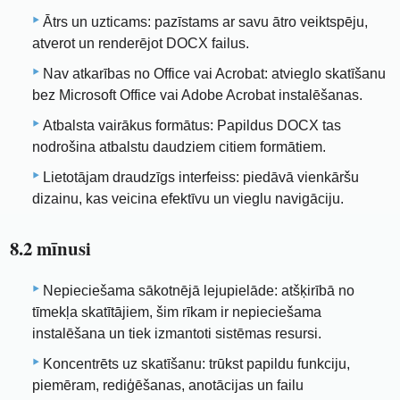
Ātrs un uzticams: pazīstams ar savu ātro veiktspēju,
atverot un renderējot DOCX failus.
Nav atkarības no Office vai Acrobat: atvieglo skatīšanu
bez Microsoft Office vai Adobe Acrobat instalēšanas.
Atbalsta vairākus formātus: Papildus DOCX tas
nodrošina atbalstu daudziem citiem formātiem.
Lietotājam draudzīgs interfeiss: piedāvā vienkāršu
dizainu, kas veicina efektīvu un vieglu navigāciju.
8.2 mīnusi
Nepieciešama sākotnējā lejupielāde: atšķirībā no
tīmekļa skatītājiem, šim rīkam ir nepieciešama
instalēšana un tiek izmantoti sistēmas resursi.
Koncentrēts uz skatīšanu: trūkst papildu funkciju,
piemēram, rediģēšanas, anotācijas un failu