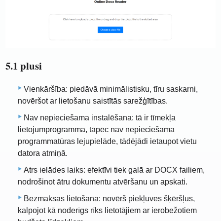
5.1 plusi
Vienkāršība: piedāvā minimālistisku, tīru saskarni,
novēršot ar lietošanu saistītās sarežģītības.
Nav nepieciešama instalēšana: tā ir tīmekļa
lietojumprogramma, tāpēc nav nepieciešama
programmatūras lejupielāde, tādējādi ietaupot vietu
datora atmiņā.
Ātrs ielādes laiks: efektīvi tiek galā ar DOCX failiem,
nodrošinot ātru dokumentu atvēršanu un apskati.
Bezmaksas lietošana: novērš piekļuves šķēršļus,
kalpojot kā noderīgs rīks lietotājiem ar ierobežotiem