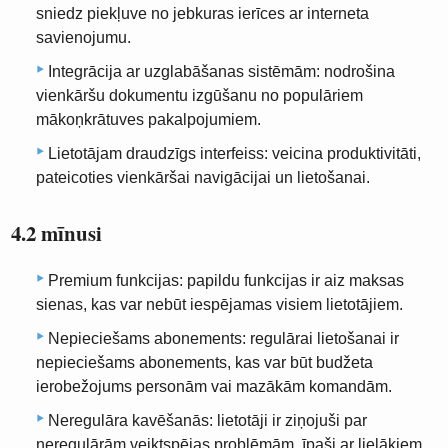
sniedz piekļuve no jebkuras ierīces ar interneta
savienojumu.
Integrācija ar uzglabāšanas sistēmām: nodrošina
vienkāršu dokumentu izgūšanu no populāriem
mākoņkrātuves pakalpojumiem.
Lietotājam draudzīgs interfeiss: veicina produktivitāti,
pateicoties vienkāršai navigācijai un lietošanai.
4.2 mīnusi
Premium funkcijas: papildu funkcijas ir aiz maksas
sienas, kas var nebūt iespējamas visiem lietotājiem.
Nepieciešams abonements: regulārai lietošanai ir
nepieciešams abonements, kas var būt budžeta
ierobežojums personām vai mazākām komandām.
Neregulāra kavēšanās: lietotāji ir ziņojuši par
neregulārām veiktspējas problēmām, īpaši ar lielākiem