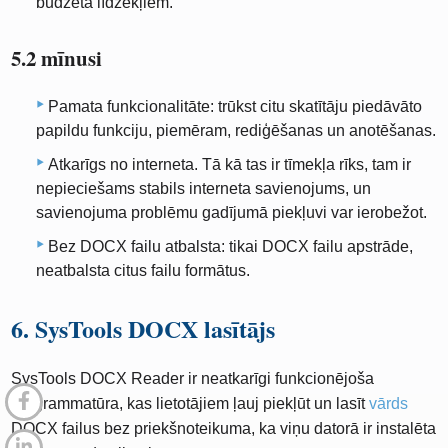
budžeta līdzekļiem.
5.2 mīnusi
Pamata funkcionalitāte: trūkst citu skatītāju piedāvāto
papildu funkciju, piemēram, rediģēšanas un anotēšanas.
Atkarīgs no interneta. Tā kā tas ir tīmekļa rīks, tam ir
nepieciešams stabils interneta savienojums, un
savienojuma problēmu gadījumā piekļuvi var ierobežot.
Bez DOCX failu atbalsta: tikai DOCX failu apstrāde,
neatbalsta citus failu formātus.
6. SysTools DOCX lasītājs
SysTools DOCX Reader ir neatkarīgi funkcionējoša
programmatūra, kas lietotājiem ļauj piekļūt un lasīt
vārds
DOCX failus bez priekšnoteikuma, ka viņu datorā ir instalēta