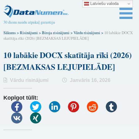
Latviešu valoda
30 dienu naudu atpakaļ garantiju
Sākums
>
Risinājumi
>
Biroja risinājumi
>
Vārdu risinājumi
>
10 labākie DOCX
skatītāja rīki (2026) [BEZMAKSAS LEJUPIELĀDE]
10 labākie DOCX skatītāja rīki (2026)
[BEZMAKSAS LEJUPIELĀDE]
Vārdu risinājumi
Janvāris 16, 2026
Kopīgot tūlīt: