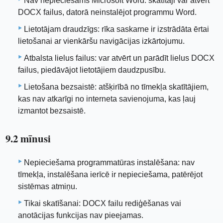
Nav nepieciešams Microsoft Word: skatītāji var atvērt
DOCX failus, datorā neinstalējot programmu Word.
Lietotājam draudzīgs: rīka saskarne ir izstrādāta ērtai
lietošanai ar vienkāršu navigācijas izkārtojumu.
Atbalsta lielus failus: var atvērt un parādīt lielus DOCX
failus, piedāvājot lietotājiem daudzpusību.
Lietošana bezsaistē: atšķirībā no tīmekļa skatītājiem,
kas nav atkarīgi no interneta savienojuma, kas ļauj
izmantot bezsaistē.
9.2 mīnusi
Nepieciešama programmatūras instalēšana: nav
tīmekļa, instalēšana ierīcē ir nepieciešama, patērējot
sistēmas atmiņu.
Tikai skatīšanai: DOCX failu rediģēšanas vai
anotācijas funkcijas nav pieejamas.