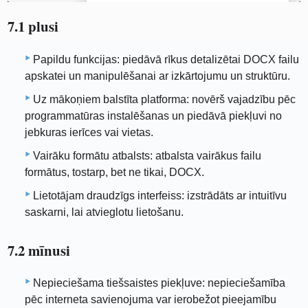
7.1 plusi
Papildu funkcijas: piedāvā rīkus detalizētai DOCX failu
apskatei un manipulēšanai ar izkārtojumu un struktūru.
Uz mākoņiem balstīta platforma: novērš vajadzību pēc
programmatūras instalēšanas un piedāvā piekļuvi no
jebkuras ierīces vai vietas.
Vairāku formātu atbalsts: atbalsta vairākus failu
formātus, tostarp, bet ne tikai, DOCX.
Lietotājam draudzīgs interfeiss: izstrādāts ar intuitīvu
saskarni, lai atvieglotu lietošanu.
7.2 mīnusi
Nepieciešama tiešsaistes piekļuve: nepieciešamība
pēc interneta savienojuma var ierobežot pieejamību