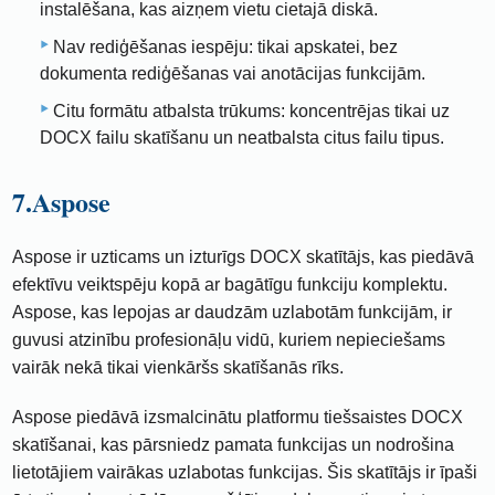
instalēšana, kas aizņem vietu cietajā diskā.
Nav rediģēšanas iespēju: tikai apskatei, bez
dokumenta rediģēšanas vai anotācijas funkcijām.
Citu formātu atbalsta trūkums: koncentrējas tikai uz
DOCX failu skatīšanu un neatbalsta citus failu tipus.
7.Aspose
Aspose ir uzticams un izturīgs DOCX skatītājs, kas piedāvā
efektīvu veiktspēju kopā ar bagātīgu funkciju komplektu.
Aspose, kas lepojas ar daudzām uzlabotām funkcijām, ir
guvusi atzinību profesionāļu vidū, kuriem nepieciešams
vairāk nekā tikai vienkāršs skatīšanās rīks.
Aspose piedāvā izsmalcinātu platformu tiešsaistes DOCX
skatīšanai, kas pārsniedz pamata funkcijas un nodrošina
lietotājiem vairākas uzlabotas funkcijas. Šis skatītājs ir īpaši