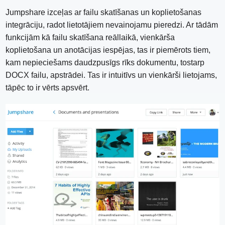
Jumpshare izceļas ar failu skatīšanas un koplietošanas
integrāciju, radot lietotājiem nevainojamu pieredzi. Ar tādām
funkcijām kā failu skatīšana reāllaikā, vienkārša
koplietošana un anotācijas iespējas, tas ir piemērots tiem,
kam nepieciešams daudzpusīgs rīks dokumentu, tostarp
DOCX failu, apstrādei. Tas ir intuitīvs un vienkārši lietojams,
tāpēc to ir vērts apsvērt.