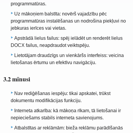
programmatūras.
Uz mākoņiem balstīta: novērš vajadzību pēc
programmatūras instalēšanas un nodrošina piekļuvi no
jebkuras ierīces vai vietas.
Apstrādā lielus failus: spēj ielādēt un renderēt lielus
DOCX failus, neapdraudot veiktspēju.
Lietotājam draudzīgs un vienkāršs interfeiss: veicina
lietošanas ērtumu un efektīvu navigāciju.
3.2 mīnusi
Nav rediģēšanas iespēju: tikai apskatei, trūkst
dokumentu modifikācijas funkciju.
Interneta atkarība: kā mākoņa rīkam, tā lietošanai ir
nepieciešams stabils interneta savienojums.
Atbalstītas ar reklāmām: bieža reklāmu parādīšanās