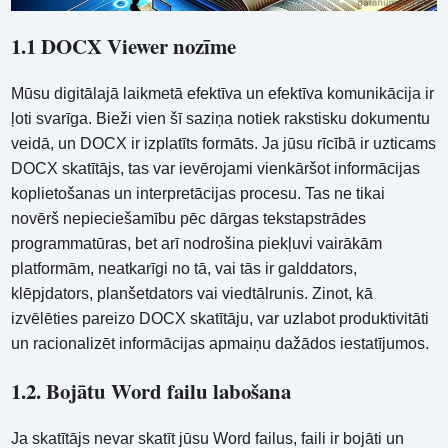
1.1 DOCX Viewer nozīme
Mūsu digitālajā laikmetā efektīva un efektīva komunikācija ir
ļoti svarīga. Bieži vien šī saziņa notiek rakstisku dokumentu
veidā, un DOCX ir izplatīts formāts. Ja jūsu rīcībā ir uzticams
DOCX skatītājs, tas var ievērojami vienkāršot informācijas
koplietošanas un interpretācijas procesu. Tas ne tikai
novērš nepieciešamību pēc dārgas tekstapstrādes
programmatūras, bet arī nodrošina piekļuvi vairākām
platformām, neatkarīgi no tā, vai tās ir galddators,
klēpjdators, planšetdators vai viedtālrunis. Zinot, kā
izvēlēties pareizo DOCX skatītāju, var uzlabot produktivitāti
un racionalizēt informācijas apmaiņu dažādos iestatījumos.
1.2. Bojātu Word failu labošana
Ja skatītājs nevar skatīt jūsu Word failus, faili ir bojāti un