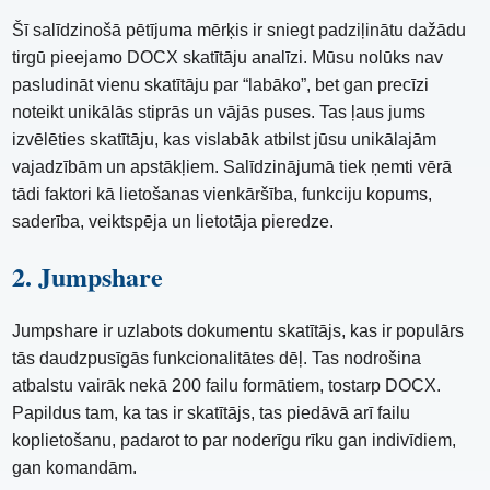
Šī salīdzinošā pētījuma mērķis ir sniegt padziļinātu dažādu
tirgū pieejamo DOCX skatītāju analīzi. Mūsu nolūks nav
pasludināt vienu skatītāju par “labāko”, bet gan precīzi
noteikt unikālās stiprās un vājās puses. Tas ļaus jums
izvēlēties skatītāju, kas vislabāk atbilst jūsu unikālajām
vajadzībām un apstākļiem. Salīdzinājumā tiek ņemti vērā
tādi faktori kā lietošanas vienkāršība, funkciju kopums,
saderība, veiktspēja un lietotāja pieredze.
2. Jumpshare
Jumpshare ir uzlabots dokumentu skatītājs, kas ir populārs
tās daudzpusīgās funkcionalitātes dēļ. Tas nodrošina
atbalstu vairāk nekā 200 failu formātiem, tostarp DOCX.
Papildus tam, ka tas ir skatītājs, tas piedāvā arī failu
koplietošanu, padarot to par noderīgu rīku gan indivīdiem,
gan komandām.