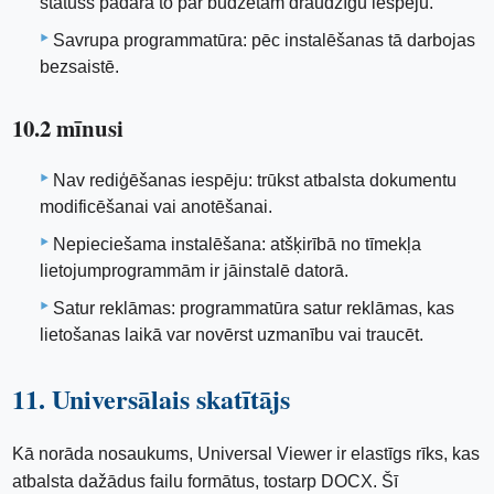
statuss padara to par budžetam draudzīgu iespēju.
Savrupa programmatūra: pēc instalēšanas tā darbojas
bezsaistē.
10.2 mīnusi
Nav rediģēšanas iespēju: trūkst atbalsta dokumentu
modificēšanai vai anotēšanai.
Nepieciešama instalēšana: atšķirībā no tīmekļa
lietojumprogrammām ir jāinstalē datorā.
Satur reklāmas: programmatūra satur reklāmas, kas
lietošanas laikā var novērst uzmanību vai traucēt.
11. Universālais skatītājs
Kā norāda nosaukums, Universal Viewer ir elastīgs rīks, kas
atbalsta dažādus failu formātus, tostarp DOCX. Šī