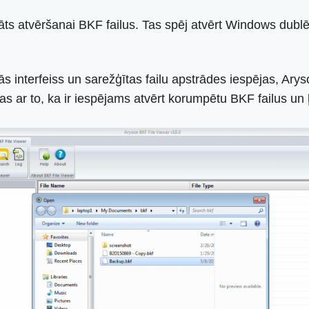
āts atvēršanai BKF failus. Tas spēj atvērt Windows dublēj
 interfeiss un sarežģītas failu apstrādes iespējas, Arys
 ar to, ka ir iespējams atvērt korumpētu BKF failus un ļ