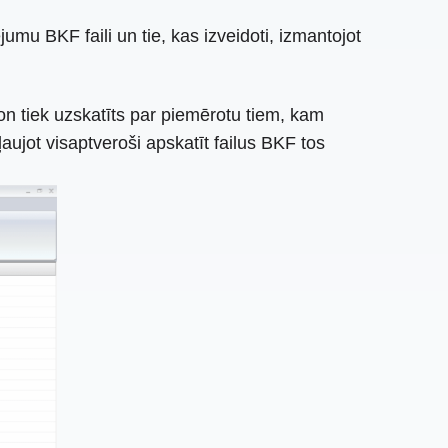
umu BKF faili un tie, kas izveidoti, izmantojot
on tiek uzskatīts par piemērotu tiem, kam
aujot visaptveroši apskatīt failus BKF tos