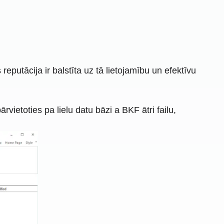
eputācija ir balstīta uz tā lietojamību un efektīvu
rvietoties pa lielu datu bāzi a BKF ātri failu,