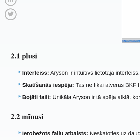
2.1 plusi
Interfeiss:
Aryson ir intuitīvs lietotāja interfeiss
Skatīšanās iespēja:
Tas ne tikai atveras BKF f
Bojāti faili:
Unikāla Aryson ir tā spēja atklāt k
2.2 mīnusi
Ierobežots failu atbalsts:
Neskatoties uz daudz