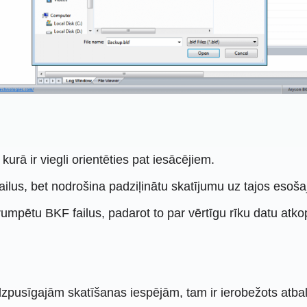
, kurā ir viegli orientēties pat iesācējiem.
ailus, bet nodrošina padziļinātu skatījumu uz tajos eso
orumpētu BKF failus, padarot to par vērtīgu rīku datu atk
pusīgajām skatīšanas iespējām, tam ir ierobežots atbalsts