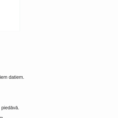
aviem datiem.
i piedāvā.