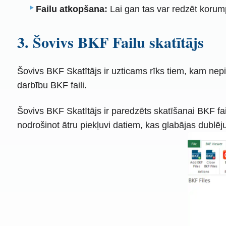
Failu atkopšana:
Lai gan tas var redzēt korumpē
3. Šovivs BKF Failu skatītājs
Šovivs BKF Skatītājs ir uzticams rīks tiem, kam nepie
darbību BKF faili.
Šovivs BKF Skatītājs ir paredzēts skatīšanai BKF failu
nodrošinot ātru piekļuvi datiem, kas glabājas dublēj