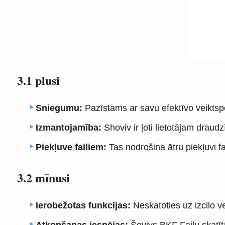
3.1 plusi
Sniegumu:
Pazīstams ar savu efektīvo veiktspēj
Izmantojamība:
Shoviv ir ļoti lietotājam draudz
Piekļuve failiem:
Tas nodrošina ātru piekļuvi fai
3.2 mīnusi
Ierobežotas funkcijas:
Neskatoties uz izcilo ve