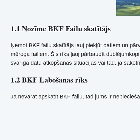
1.1 Nozīme BKF Failu skatītājs
Ņemot BKF failu skatītājs ļauj piekļūt datiem un pārva
mēroga failiem. Šis rīks ļauj pārbaudīt dublējumkopi
svarīga datu atkopšanas situācijās vai tad, ja sākotnēji
1.2 BKF Labošanas rīks
Ja nevarat apskatīt BKF failu, tad jums ir nepiecie