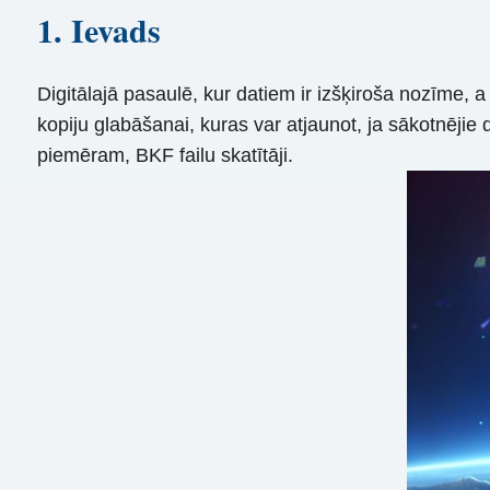
1. Ievads
Digitālajā pasaulē, kur datiem ir izšķiroša nozīme, a 
kopiju glabāšanai, kuras var atjaunot, ja sākotnējie d
piemēram, BKF failu skatītāji.