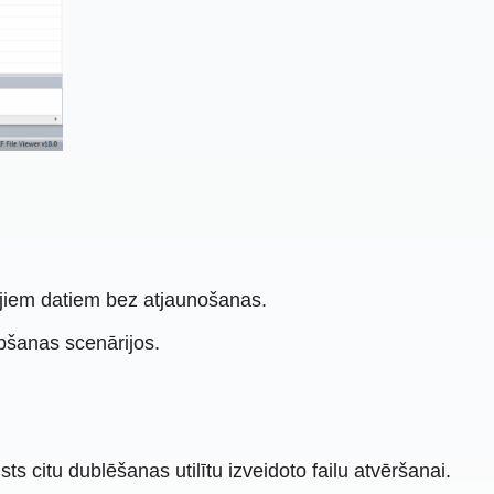
šajiem datiem bez atjaunošanas.
opšanas scenārijos.
 citu dublēšanas utilītu izveidoto failu atvēršanai.