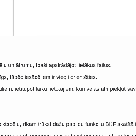
u un ātrumu, īpaši apstrādājot lielākus failus.
īgs, tāpēc iesācējiem ir viegli orientēties.
liem, ietaupot laiku lietotājiem, kuri vēlas ātri piekļūt s
iktspēju, rīkam trūkst dažu papildu funkciju BKF skatītāj