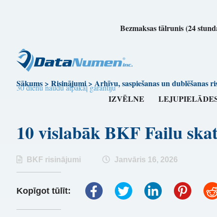
Bezmaksas tālrunis (24 stunda
Sākums
>
Risinājumi
>
Arhīvu, saspiešanas un dublēšanas ri
30 dienu naudu atpakaļ garantiju
IZVĒLNE
LEJUPIELĀDE
10 vislabāk BKF Failu s
BKF risinājumi
Janvāris 16, 2026
Kopīgot tūlīt: