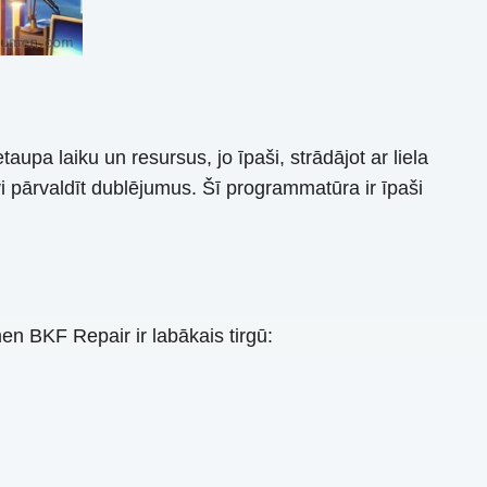
taupa laiku un resursus, jo īpaši, strādājot ar liela
vi pārvaldīt dublējumus. Šī programmatūra ir īpaši
en BKF Repair ir labākais tirgū: