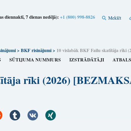
s diennaktī, 7 dienas nedēļā):
+1 (800) 998-8826
Meklēt
sinājumi
>
BKF risinājumi
>
10 vislabāk BKF Failu skatītāja 
S
SŪTIJUMA NUMMURS
IZSTRĀDĀTĀJI
ATBAL
katītāja rīki (2026) [BEZM