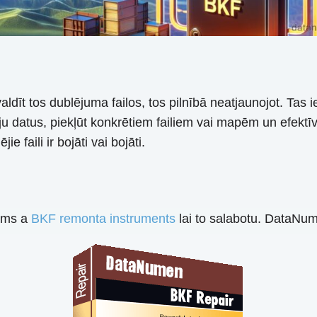
ldīt tos dublējuma failos, tos pilnībā neatjaunojot. Tas ie
ju datus, piekļūt konkrētiem failiem vai mapēm un efektī
e faili ir bojāti vai bojāti.
šams a
BKF remonta instruments
lai to salabotu. DataNum