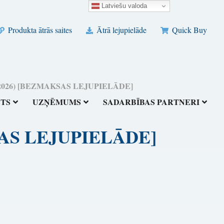
Latviešu valoda
Produkta ātrās saites
Ātrā lejupielāde
Quick Buy
rīki (2026) [BEZMAKSAS LEJUPIELĀDE]
STS
UZŅĒMUMS
SADARBĪBAS PARTNERI
AKSAS LEJUPIELĀDE]