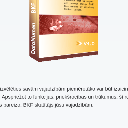
izvēlēties savām vajadzībām piemērotāko var būt izaicin
ū. Apspriežot to funkcijas, priekšrocības un trūkumus, šī
s pareizo. BKF skatītājs jūsu vajadzībām.