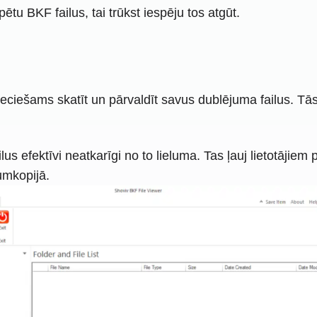
tu BKF failus, tai trūkst iespēju tos atgūt.
ciešams skatīt un pārvaldīt savus dublējuma failus. Tās r
s efektīvi neatkarīgi no to lieluma. Tas ļauj lietotājiem pā
umkopijā.