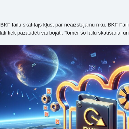
BKF failu skatītājs kļūst par neaizstājamu rīku. BKF Faili,
ati tiek pazaudēti vai bojāti. Tomēr šo failu skatīšanai un 