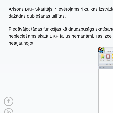
Arisons BKF Skatītājs ir ievērojams rīks, kas izstrād
dažādas dublēšanas utilītas.
Piedāvājot tādas funkcijas kā daudzpusīgs skatīšanās
nepieciešams skatīt BKF failus nemanāmi. Tas izceļas
neatjaunojot.