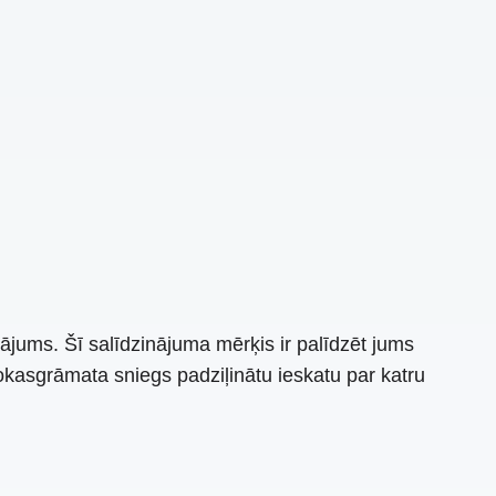
ājums. Šī salīdzinājuma mērķis ir palīdzēt jums
 rokasgrāmata sniegs padziļinātu ieskatu par katru