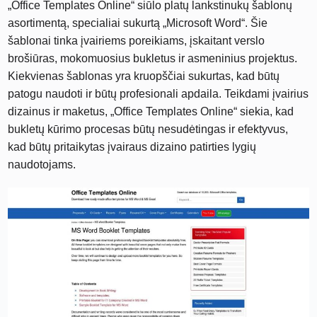
„Office Templates Online“ siūlo platų lankstinukų šablonų
asortimentą, specialiai sukurtą „Microsoft Word“. Šie
šablonai tinka įvairiems poreikiams, įskaitant verslo
brošiūras, mokomuosius bukletus ir asmeninius projektus.
Kiekvienas šablonas yra kruopščiai sukurtas, kad būtų
patogu naudoti ir būtų profesionali apdaila. Teikdami įvairius
dizainus ir maketus, „Office Templates Online“ siekia, kad
bukletų kūrimo procesas būtų nesudėtingas ir efektyvus,
kad būtų pritaikytas įvairaus dizaino patirties lygių
naudotojams.