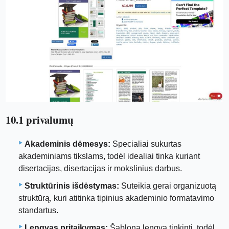
10.1 privalumų
Akademinis dėmesys:
Specialiai sukurtas
akademiniams tikslams, todėl idealiai tinka kuriant
disertacijas, disertacijas ir mokslinius darbus.
Struktūrinis išdėstymas:
Suteikia gerai organizuotą
struktūrą, kuri atitinka tipinius akademinio formatavimo
standartus.
Lengvas pritaikymas:
Šabloną lengva tinkinti, todėl