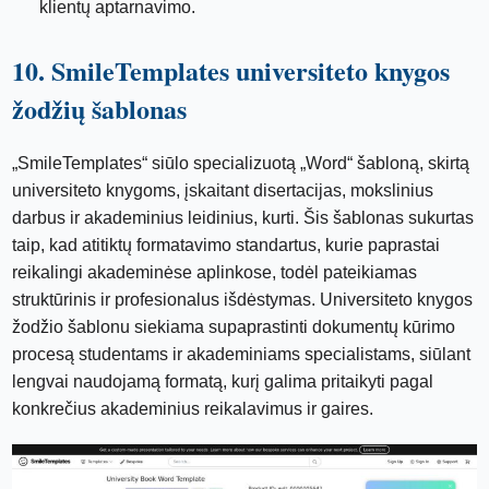
klientų aptarnavimo.
10. SmileTemplates universiteto knygos
žodžių šablonas
„SmileTemplates“ siūlo specializuotą „Word“ šabloną, skirtą
universiteto knygoms, įskaitant disertacijas, mokslinius
darbus ir akademinius leidinius, kurti. Šis šablonas sukurtas
taip, kad atitiktų formatavimo standartus, kurie paprastai
reikalingi akademinėse aplinkose, todėl pateikiamas
struktūrinis ir profesionalus išdėstymas. Universiteto knygos
žodžio šablonu siekiama supaprastinti dokumentų kūrimo
procesą studentams ir akademiniams specialistams, siūlant
lengvai naudojamą formatą, kurį galima pritaikyti pagal
konkrečius akademinius reikalavimus ir gaires.