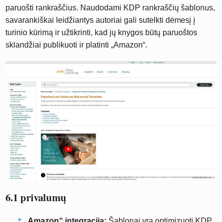
paruošti rankraščius. Naudodami KDP rankraščių šablonus,
savarankiškai leidžiantys autoriai gali sutelkti dėmesį į
turinio kūrimą ir užtikrinti, kad jų knygos būtų paruoštos
sklandžiai publikuoti ir platinti „Amazon“.
6.1 privalumų
„Amazon“ integracija:
Šablonai yra optimizuoti KDP,