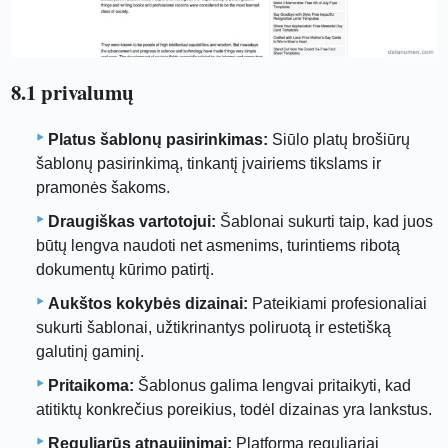
8.1 privalumų
Platus šablonų pasirinkimas:
Siūlo platų brošiūrų
šablonų pasirinkimą, tinkantį įvairiems tikslams ir
pramonės šakoms.
Draugiškas vartotojui:
Šablonai sukurti taip, kad juos
būtų lengva naudoti net asmenims, turintiems ribotą
dokumentų kūrimo patirtį.
Aukštos kokybės dizainai:
Pateikiami profesionaliai
sukurti šablonai, užtikrinantys poliruotą ir estetišką
galutinį gaminį.
Pritaikoma:
Šablonus galima lengvai pritaikyti, kad
atitiktų konkrečius poreikius, todėl dizainas yra lankstus.
Reguliarūs atnaujinimai:
Platforma reguliariai