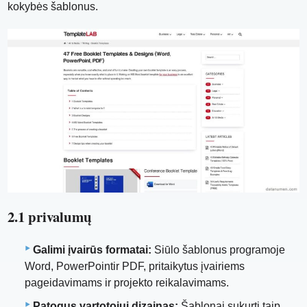
kokybės šablonus.
2.1 privalumų
Galimi įvairūs formatai:
Siūlo šablonus programoje
Word, PowerPointir PDF, pritaikytus įvairiems
pageidavimams ir projekto reikalavimams.
Patogus vartotojui dizainas:
Šablonai sukurti taip,