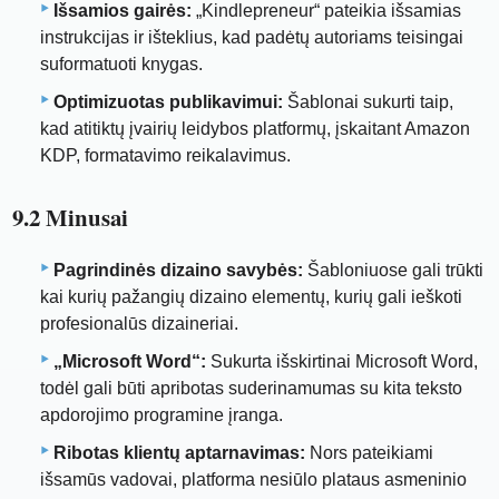
Išsamios gairės:
„Kindlepreneur“ pateikia išsamias
instrukcijas ir išteklius, kad padėtų autoriams teisingai
suformatuoti knygas.
Optimizuotas publikavimui:
Šablonai sukurti taip,
kad atitiktų įvairių leidybos platformų, įskaitant Amazon
KDP, formatavimo reikalavimus.
9.2 Minusai
Pagrindinės dizaino savybės:
Šabloniuose gali trūkti
kai kurių pažangių dizaino elementų, kurių gali ieškoti
profesionalūs dizaineriai.
„Microsoft Word“:
Sukurta išskirtinai Microsoft Word,
todėl gali būti apribotas suderinamumas su kita teksto
apdorojimo programine įranga.
Ribotas klientų aptarnavimas:
Nors pateikiami
išsamūs vadovai, platforma nesiūlo plataus asmeninio