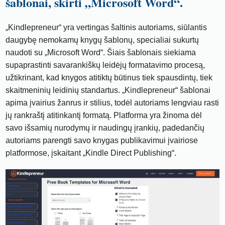
šablonai, skirti „Microsoft Word“.
„Kindlepreneur“ yra vertingas šaltinis autoriams, siūlantis
daugybę nemokamų knygų šablonų, specialiai sukurtų
naudoti su „Microsoft Word“. Šiais šablonais siekiama
supaprastinti savarankiškų leidėjų formatavimo procesą,
užtikrinant, kad knygos atitiktų būtinus tiek spausdintų, tiek
skaitmeninių leidinių standartus. „Kindlepreneur“ šablonai
apima įvairius žanrus ir stilius, todėl autoriams lengviau rasti
jų rankraštį atitinkantį formatą. Platforma yra žinoma dėl
savo išsamių nurodymų ir naudingų įrankių, padedančių
autoriams parengti savo knygas publikavimui įvairiose
platformose, įskaitant „Kindle Direct Publishing“.