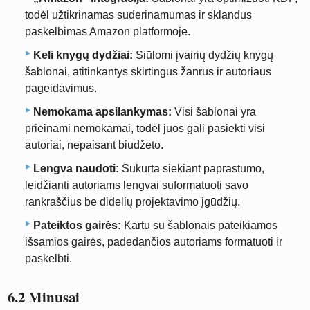
todėl užtikrinamas suderinamumas ir sklandus
paskelbimas Amazon platformoje.
Keli knygų dydžiai:
Siūlomi įvairių dydžių knygų
šablonai, atitinkantys skirtingus žanrus ir autoriaus
pageidavimus.
Nemokama apsilankymas:
Visi šablonai yra
prieinami nemokamai, todėl juos gali pasiekti visi
autoriai, nepaisant biudžeto.
Lengva naudoti:
Sukurta siekiant paprastumo,
leidžianti autoriams lengvai suformatuoti savo
rankraščius be didelių projektavimo įgūdžių.
Pateiktos gairės:
Kartu su šablonais pateikiamos
išsamios gairės, padedančios autoriams formatuoti ir
paskelbti.
6.2 Minusai