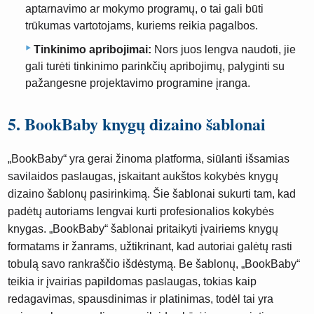
aptarnavimo ar mokymo programų, o tai gali būti
trūkumas vartotojams, kuriems reikia pagalbos.
Tinkinimo apribojimai:
Nors juos lengva naudoti, jie
gali turėti tinkinimo parinkčių apribojimų, palyginti su
pažangesne projektavimo programine įranga.
5. BookBaby knygų dizaino šablonai
„BookBaby“ yra gerai žinoma platforma, siūlanti išsamias
savilaidos paslaugas, įskaitant aukštos kokybės knygų
dizaino šablonų pasirinkimą. Šie šablonai sukurti tam, kad
padėtų autoriams lengvai kurti profesionalios kokybės
knygas. „BookBaby“ šablonai pritaikyti įvairiems knygų
formatams ir žanrams, užtikrinant, kad autoriai galėtų rasti
tobulą savo rankraščio išdėstymą. Be šablonų, „BookBaby“
teikia ir įvairias papildomas paslaugas, tokias kaip
redagavimas, spausdinimas ir platinimas, todėl tai yra