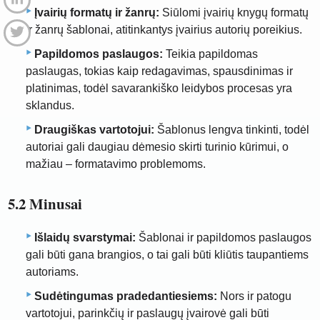
Įvairių formatų ir žanrų:
Siūlomi įvairių knygų formatų
ir žanrų šablonai, atitinkantys įvairius autorių poreikius.
Papildomos paslaugos:
Teikia papildomas
paslaugas, tokias kaip redagavimas, spausdinimas ir
platinimas, todėl savarankiško leidybos procesas yra
sklandus.
Draugiškas vartotojui:
Šablonus lengva tinkinti, todėl
autoriai gali daugiau dėmesio skirti turinio kūrimui, o
mažiau – formatavimo problemoms.
5.2 Minusai
Išlaidų svarstymai:
Šablonai ir papildomos paslaugos
gali būti gana brangios, o tai gali būti kliūtis taupantiems
autoriams.
Sudėtingumas pradedantiesiems:
Nors ir patogu
vartotojui, parinkčių ir paslaugų įvairovė gali būti