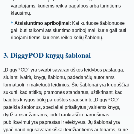
vartotojams, kuriems reikia pagalbos arba turintiems
klausimų.
Atsisiuntimo apribojimai:
Kai kuriuose šablonuose
gali būti taikomi atsisiuntimo apribojimai, kurie gali būti
ribojami tiems, kuriems reikia kelių šablonų.
3. DiggyPOD knygų šablonai
„DiggyPOD“ yra svarbi savarankiškos leidybos paslauga,
siūlanti įvairių knygų šablonų, padedančių autoriams
formatuoti ir maketuoti leidinius. Šie šablonai yra kruopščiai
sukurti, kad atitiktų pramonės standartus, užtikrinant, kad
baigtos knygos būtų paruoštos spausdinti. „DiggyPOD“
pateikia šablonus, specialiai pritaikytus įvairiems knygų
dydžiams ir žanrams, todėl rankraščio paruošimas
publikavimui yra paprastas ir efektyvus. Jų šablonai yra
ypač naudingi savarankiškai leidžiantiems autoriams, kurie