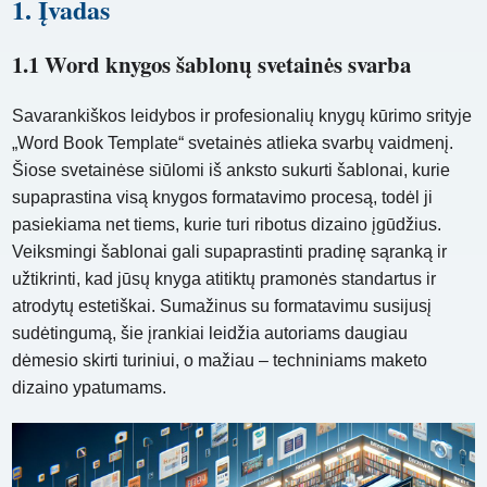
1. Įvadas
1.1 Word knygos šablonų svetainės svarba
Savarankiškos leidybos ir profesionalių knygų kūrimo srityje
„Word Book Template“ svetainės atlieka svarbų vaidmenį.
Šiose svetainėse siūlomi iš anksto sukurti šablonai, kurie
supaprastina visą knygos formatavimo procesą, todėl ji
pasiekiama net tiems, kurie turi ribotus dizaino įgūdžius.
Veiksmingi šablonai gali supaprastinti pradinę sąranką ir
užtikrinti, kad jūsų knyga atitiktų pramonės standartus ir
atrodytų estetiškai. Sumažinus su formatavimu susijusį
sudėtingumą, šie įrankiai leidžia autoriams daugiau
dėmesio skirti turiniui, o mažiau – techniniams maketo
dizaino ypatumams.