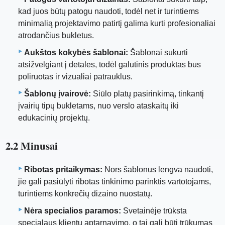
kad juos būtų patogu naudoti, todėl net ir turintiems
minimalią projektavimo patirtį galima kurti profesionaliai
atrodančius bukletus.
Aukštos kokybės šablonai:
Šablonai sukurti
atsižvelgiant į detales, todėl galutinis produktas bus
poliruotas ir vizualiai patrauklus.
Šablonų įvairovė:
Siūlo platų pasirinkimą, tinkantį
įvairių tipų bukletams, nuo verslo ataskaitų iki
edukacinių projektų.
2.2 Minusai
Ribotas pritaikymas:
Nors šablonus lengva naudoti,
jie gali pasiūlyti ribotas tinkinimo parinktis vartotojams,
turintiems konkrečių dizaino nuostatų.
Nėra specialios paramos:
Svetainėje trūksta
specialaus klientų aptarnavimo, o tai gali būti trūkumas