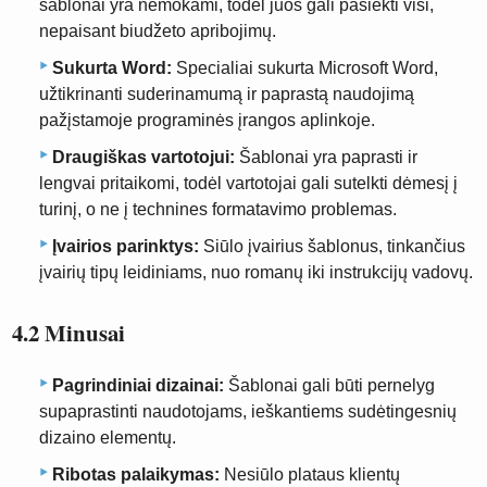
šablonai yra nemokami, todėl juos gali pasiekti visi,
nepaisant biudžeto apribojimų.
Sukurta Word:
Specialiai sukurta Microsoft Word,
užtikrinanti suderinamumą ir paprastą naudojimą
pažįstamoje programinės įrangos aplinkoje.
Draugiškas vartotojui:
Šablonai yra paprasti ir
lengvai pritaikomi, todėl vartotojai gali sutelkti dėmesį į
turinį, o ne į technines formatavimo problemas.
Įvairios parinktys:
Siūlo įvairius šablonus, tinkančius
įvairių tipų leidiniams, nuo romanų iki instrukcijų vadovų.
4.2 Minusai
Pagrindiniai dizainai:
Šablonai gali būti pernelyg
supaprastinti naudotojams, ieškantiems sudėtingesnių
dizaino elementų.
Ribotas palaikymas:
Nesiūlo plataus klientų