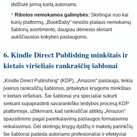
didžiulė pirmą kartą autoriams.
Ribotos nemokamos galimybės:
Skirtingai nuo kai
kurių platformų, „BookBaby“ nesiūlo plataus nemokamų
šablonų asortimento, daugiau dėmesio skiriant
aukščiausios kokybės paslaugoms.
6. Kindle Direct Publishing minkštais ir
kietais viršeliais rankraščių šablonai
„Kindle Direct Publishing“ (KDP), „Amazon“ paslauga, teikia
įvairius rankraščių šablonus, pritaikytus knygoms minkštais
ir kietais viršeliais. Šie šablonai yra specialiai sukurti
siekiant supaprastinti savarankiško leidybos procesą KDP
platformoje, užtikrinant, kad rankraščiai atitiktų „Amazon“
spausdinimo pagal pareikalavimą paslaugos formatavimo
reikalavimus. Dėl skirtingų knygų dydžių ir maketų parinkčių
šie šablonai padeda autoriams profesionaliai ir efektyviai