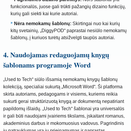
funkcionalūs, juose gali trūkti pažangių dizaino funkcijų,
kurių gali siekti kai kurie autoriai.
Nėra nemokamų šablonų:
Skirtingai nuo kai kurių
kitų svetainių, „DiggyPOD“ paprastai nesiūlo nemokamų
šablonų, į kuriuos turėtų atsižvelgti taupūs autoriai.
4. Naudojamas redaguojamų knygų
šablonams programoje Word
„Used to Tech“ siūlo išsamią nemokamų knygų šablonų
kolekciją, specialiai sukurtą „Microsoft Word“. Ši platforma
skirta autoriams, pedagogams ir visiems, kuriems reikia
sukurti gerai struktūrizuotą knygą ar dokumentą nepatiriant
papildomų išlaidų. „Used to Tech“ šablonai yra universalūs
ir gali būti naudojami įvairiems tikslams, įskaitant romanus,
akademinius darbus ir mokomuosius vadovus. Pagrindinis
jų patrauklumas yra jų prieinamumas ir paprastas