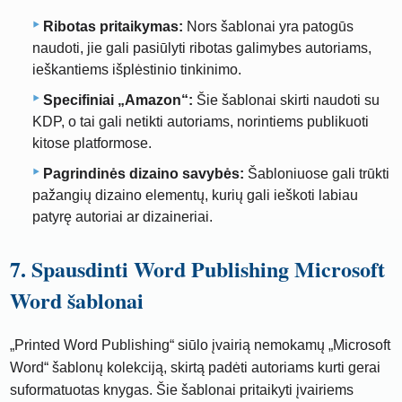
Ribotas pritaikymas:
Nors šablonai yra patogūs
naudoti, jie gali pasiūlyti ribotas galimybes autoriams,
ieškantiems išplėstinio tinkinimo.
Specifiniai „Amazon“:
Šie šablonai skirti naudoti su
KDP, o tai gali netikti autoriams, norintiems publikuoti
kitose platformose.
Pagrindinės dizaino savybės:
Šabloniuose gali trūkti
pažangių dizaino elementų, kurių gali ieškoti labiau
patyrę autoriai ar dizaineriai.
7. Spausdinti Word Publishing Microsoft
Word šablonai
„Printed Word Publishing“ siūlo įvairią nemokamų „Microsoft
Word“ šablonų kolekciją, skirtą padėti autoriams kurti gerai
suformatuotas knygas. Šie šablonai pritaikyti įvairiems