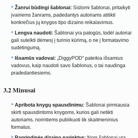
Žanrui būdingi šablonai:
Siūlomi šablonai, pritaikyti
įvairiems žanrams, padedantys autoriams atitikti
konkrečius jų knygos tipo dizaino reikalavimus.
Lengva naudoti:
Šablonai yra patogūs, todėl autoriai
gali sutelkti dėmesį į turinio kūrimą, o ne į formatavimo
sudėtingumą.
Išsamūs vadovai:
„DiggyPOD“ pateikia išsamius
vadovus, kaip naudoti savo šablonus, o tai naudinga
pradedantiesiems.
3.2 Minusai
Apribota knygų spausdinimu:
Šablonai pirmiausia
skirti spausdintoms knygoms, kurios gali netikti
autoriams, norintiems publikuoti tik skaitmeninius
formatus.
Pagrindinės dizaino parinktys:
Nors šablonai yra