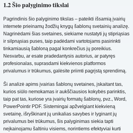
1.2 Šio palyginimo tikslai
Pagrindinis šio palyginimo tikslas – pateikti išsamią įvairių
internete prieinamų žodžių knygų šablonų svetainių analizę.
Nagrinėdami šias svetaines, siekiame nustatyti jų stipriąsias
ir silpnąsias puses, taip padėdami vartotojams pasirinkti
tinkamiausią šabloną pagal konkrečius jų poreikius.
Nesvarbu, ar esate pradedantysis autorius, ar patyręs
profesionalas, suprasdami kiekvienos platformos
privalumus ir trūkumus, galėsite priimti pagrįstą sprendimą.
Ši analizė apims įvairias šablonų svetaines, įskaitant tas,
kurios siūlo nemokamas ir aukščiausios kokybės parinktis,
taip pat tas, kuriose yra įvairių formatų šablonų, pvz., Word,
PowerPointir PDF. Sistemingai apžvelgiant kiekvieną
svetainę, išryškinant jų unikalias savybes ir lyginant jų
privalumus bei trūkumus, šis palyginimas siekia tapti
neįkainojamu šaltiniu visiems, norintiems efektyviai kurti