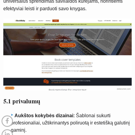
universalus sprendimas savilaidos kūrėjams, norintiems
efektyviai leisti ir parduoti savo knygas.
5.1 privalumų
Aukštos kokybės dizainai:
Šablonai sukurti
profesionaliai, užtikrinantys poliruotą ir estetišką galutinį
gaminį.