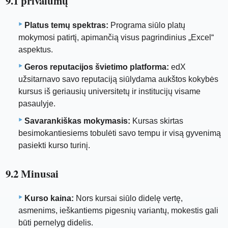
9.1 privalumų
Platus temų spektras:
Programa siūlo platų
mokymosi patirtį, apimančią visus pagrindinius „Excel“
aspektus.
Geros reputacijos švietimo platforma:
edX
užsitarnavo savo reputaciją siūlydama aukštos kokybės
kursus iš geriausių universitetų ir institucijų visame
pasaulyje.
Savarankiškas mokymasis:
Kursas skirtas
besimokantiesiems tobulėti savo tempu ir visą gyvenimą
pasiekti kurso turinį.
9.2 Minusai
Kurso kaina:
Nors kursai siūlo didelę vertę,
asmenims, ieškantiems pigesnių variantų, mokestis gali
būti pernelyg didelis.