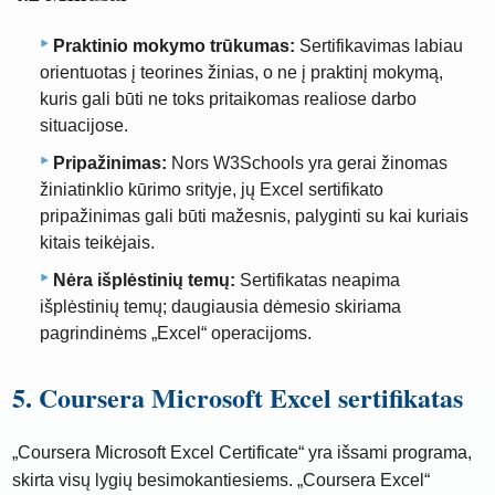
Praktinio mokymo trūkumas:
Sertifikavimas labiau
orientuotas į teorines žinias, o ne į praktinį mokymą,
kuris gali būti ne toks pritaikomas realiose darbo
situacijose.
Pripažinimas:
Nors W3Schools yra gerai žinomas
žiniatinklio kūrimo srityje, jų Excel sertifikato
pripažinimas gali būti mažesnis, palyginti su kai kuriais
kitais teikėjais.
Nėra išplėstinių temų:
Sertifikatas neapima
išplėstinių temų; daugiausia dėmesio skiriama
pagrindinėms „Excel“ operacijoms.
5. Coursera Microsoft Excel sertifikatas
„Coursera Microsoft Excel Certificate“ yra išsami programa,
skirta visų lygių besimokantiesiems. „Coursera Excel“