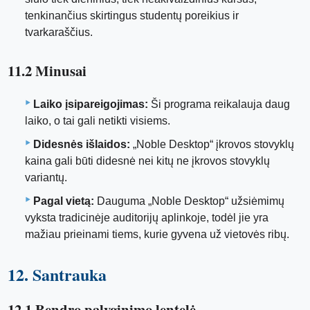
tenkinančius skirtingus studentų poreikius ir
tvarkaraščius.
11.2 Minusai
Laiko įsipareigojimas:
Ši programa reikalauja daug
laiko, o tai gali netikti visiems.
Didesnės išlaidos:
„Noble Desktop“ įkrovos stovyklų
kaina gali būti didesnė nei kitų ne įkrovos stovyklų
variantų.
Pagal vietą:
Dauguma „Noble Desktop“ užsiėmimų
vyksta tradicinėje auditorijų aplinkoje, todėl jie yra
mažiau prieinami tiems, kurie gyvena už vietovės ribų.
12. Santrauka
12.1 Bendro palyginimo lentelė