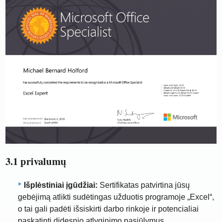
3.1 privalumų
Išplėstiniai įgūdžiai:
Sertifikatas patvirtina jūsų
gebėjimą atlikti sudėtingas užduotis programoje „Excel“,
o tai gali padėti išsiskirti darbo rinkoje ir potencialiai
paskatinti didesnio atlyginimo pasiūlymus.