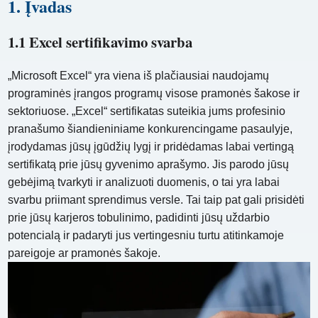
1. Įvadas
1.1 Excel sertifikavimo svarba
„Microsoft Excel“ yra viena iš plačiausiai naudojamų
programinės įrangos programų visose pramonės šakose ir
sektoriuose. „Excel“ sertifikatas suteikia jums profesinio
pranašumo šiandieniniame konkurencingame pasaulyje,
įrodydamas jūsų įgūdžių lygį ir pridėdamas labai vertingą
sertifikatą prie jūsų gyvenimo aprašymo. Jis parodo jūsų
gebėjimą tvarkyti ir analizuoti duomenis, o tai yra labai
svarbu priimant sprendimus versle. Tai taip pat gali prisidėti
prie jūsų karjeros tobulinimo, padidinti jūsų uždarbio
potencialą ir padaryti jus vertingesniu turtu atitinkamoje
pareigoje ar pramonės šakoje.