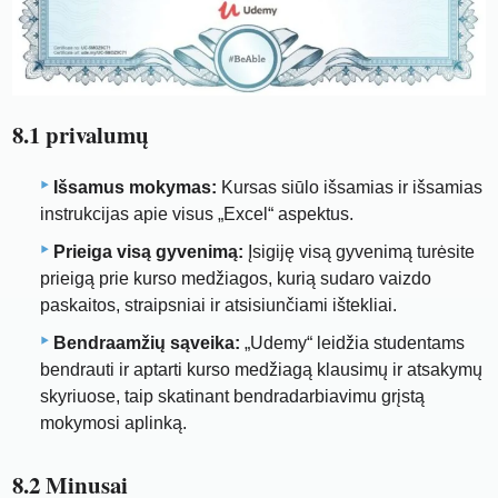
8.1 privalumų
Išsamus mokymas:
Kursas siūlo išsamias ir išsamias
instrukcijas apie visus „Excel“ aspektus.
Prieiga visą gyvenimą:
Įsigiję visą gyvenimą turėsite
prieigą prie kurso medžiagos, kurią sudaro vaizdo
paskaitos, straipsniai ir atsisiunčiami ištekliai.
Bendraamžių sąveika:
„Udemy“ leidžia studentams
bendrauti ir aptarti kurso medžiagą klausimų ir atsakymų
skyriuose, taip skatinant bendradarbiavimu grįstą
mokymosi aplinką.
8.2 Minusai