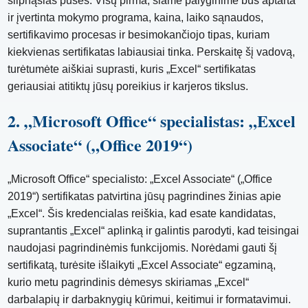
silpnąsias puses. Visų pirma, šiame palyginime bus aptarta
ir įvertinta mokymo programa, kaina, laiko sąnaudos,
sertifikavimo procesas ir besimokančiojo tipas, kuriam
kiekvienas sertifikatas labiausiai tinka. Perskaitę šį vadovą,
turėtumėte aiškiai suprasti, kuris „Excel“ sertifikatas
geriausiai atitiktų jūsų poreikius ir karjeros tikslus.
2. „Microsoft Office“ specialistas: „Excel
Associate“ („Office 2019“)
„Microsoft Office“ specialisto: „Excel Associate“ („Office
2019“) sertifikatas patvirtina jūsų pagrindines žinias apie
„Excel“. Šis kredencialas reiškia, kad esate kandidatas,
suprantantis „Excel“ aplinką ir galintis parodyti, kad teisingai
naudojasi pagrindinėmis funkcijomis. Norėdami gauti šį
sertifikatą, turėsite išlaikyti „Excel Associate“ egzaminą,
kurio metu pagrindinis dėmesys skiriamas „Excel“
darbalapių ir darbaknygių kūrimui, keitimui ir formatavimui.