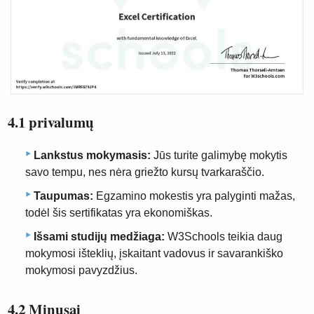
4.1 privalumų
Lankstus mokymasis:
Jūs turite galimybę mokytis
savo tempu, nes nėra griežto kursų tvarkaraščio.
Taupumas:
Egzamino mokestis yra palyginti mažas,
todėl šis sertifikatas yra ekonomiškas.
Išsami studijų medžiaga:
W3Schools teikia daug
mokymosi išteklių, įskaitant vadovus ir savarankiško
mokymosi pavyzdžius.
4.2 Minusai