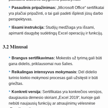
Pasaulinis pripažinimas:
„Microsoft Office“ sertifikatai
yra plačiai pripažinti, o tai gali padėti išplėsti jūsų darbo
perspektyvas.
Išsami instrukcija:
Studijų medžiaga yra išsami,
apimanti daugybę sudėtingų Excel operacijų ir funkcijų.
3.2 Minusai
Brangus sertifikavimas:
Mokestis už tyrimą gali būti
gana didelis, priklausomai nuo šalies.
Reikalingas intensyvus mokymasis:
Dėl didelio
turinio kiekio mokymosi procesas gali užsitęsti ir būti
griežtas.
Konkreti versija:
Sertifikatas yra konkrečios versijos,
daugiausia dėmesio skiriant „Excel 2019“, kurioje gali
nebūti naujausių funkcijų ar atnaujinimų vėlesnėse