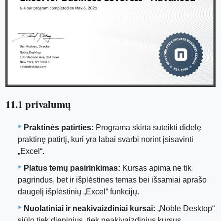
11.1 privalumų
Praktinės patirties:
Programa skirta suteikti didelę
praktinę patirtį, kuri yra labai svarbi norint įsisavinti
„Excel“.
Platus temų pasirinkimas:
Kursas apima ne tik
pagrindus, bet ir išplėstines temas bei išsamiai aprašo
daugelį išplėstinių „Excel“ funkcijų.
Nuolatiniai ir neakivaizdiniai kursai:
„Noble Desktop“
siūlo tiek dieninius, tiek neakivaizdinius kursus,