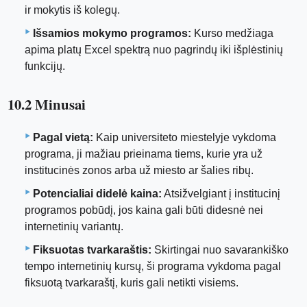
ir mokytis iš kolegų.
Išsamios mokymo programos:
Kurso medžiaga
apima platų Excel spektrą nuo pagrindų iki išplėstinių
funkcijų.
10.2 Minusai
Pagal vietą:
Kaip universiteto miestelyje vykdoma
programa, ji mažiau prieinama tiems, kurie yra už
institucinės zonos arba už miesto ar šalies ribų.
Potencialiai didelė kaina:
Atsižvelgiant į institucinį
programos pobūdį, jos kaina gali būti didesnė nei
internetinių variantų.
Fiksuotas tvarkaraštis:
Skirtingai nuo savarankiško
tempo internetinių kursų, ši programa vykdoma pagal
fiksuotą tvarkaraštį, kuris gali netikti visiems.