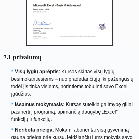
7.1 privalumų
Visų lygių aprėptis:
Kursas skirtas visų lygių
besimokantiesiems – nuo ​​pradedančiųjų iki pažengusių,
todėl jis tinka visiems, norintiems tobulinti savo Excel
įgūdžius.
Išsamus mokymasis:
Kursas suteikia galimybę giliai
pasinerti į programą, apimančią daugybę „Excel“
funkcijų ir funkcijų.
Neribota prieiga:
Mokami abonentai visą gyvenimą
gauna prieigą prie kursų, leidžiančių jums mokytis savo