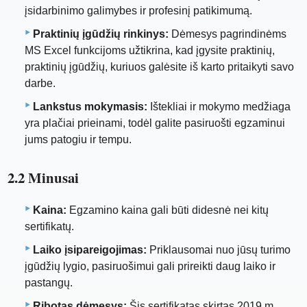
įsidarbinimo galimybes ir profesinį patikimumą.
Praktinių įgūdžių rinkinys:
Dėmesys pagrindinėms
MS Excel funkcijoms užtikrina, kad įgysite praktinių,
praktinių įgūdžių, kuriuos galėsite iš karto pritaikyti savo
darbe.
Lankstus mokymasis:
Ištekliai ir mokymo medžiaga
yra plačiai prieinami, todėl galite pasiruošti egzaminui
jums patogiu ir tempu.
2.2 Minusai
Kaina:
Egzamino kaina gali būti didesnė nei kitų
sertifikatų.
Laiko įsipareigojimas:
Priklausomai nuo jūsų turimo
įgūdžių lygio, pasiruošimui gali prireikti daug laiko ir
pastangų.
Ribotas dėmesys:
Šis sertifikatas skirtas 2019 m.