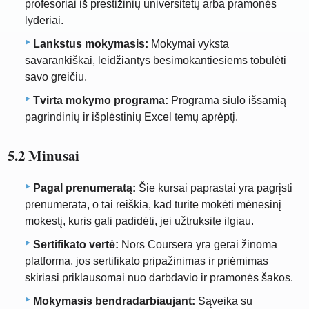
profesoriai iš prestižinių universitetų arba pramonės
lyderiai.
Lankstus mokymasis:
Mokymai vyksta
savarankiškai, leidžiantys besimokantiesiems tobulėti
savo greičiu.
Tvirta mokymo programa:
Programa siūlo išsamią
pagrindinių ir išplėstinių Excel temų aprėptį.
5.2 Minusai
Pagal prenumeratą:
Šie kursai paprastai yra pagrįsti
prenumerata, o tai reiškia, kad turite mokėti mėnesinį
mokestį, kuris gali padidėti, jei užtruksite ilgiau.
Sertifikato vertė:
Nors Coursera yra gerai žinoma
platforma, jos sertifikato pripažinimas ir priėmimas
skiriasi priklausomai nuo darbdavio ir pramonės šakos.
Mokymasis bendradarbiaujant:
Sąveika su