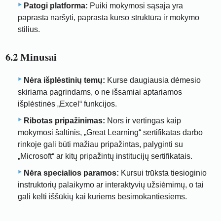
Patogi platforma:
Puiki mokymosi sąsaja yra
paprasta naršyti, paprasta kurso struktūra ir mokymo
stilius.
6.2 Minusai
Nėra išplėstinių temų:
Kurse daugiausia dėmesio
skiriama pagrindams, o ne išsamiai aptariamos
išplėstinės „Excel“ funkcijos.
Ribotas pripažinimas:
Nors ir vertingas kaip
mokymosi šaltinis, „Great Learning“ sertifikatas darbo
rinkoje gali būti mažiau pripažintas, palyginti su
„Microsoft“ ar kitų pripažintų institucijų sertifikatais.
Nėra specialios paramos:
Kursui trūksta tiesioginio
instruktorių palaikymo ar interaktyvių užsiėmimų, o tai
gali kelti iššūkių kai kuriems besimokantiesiems.