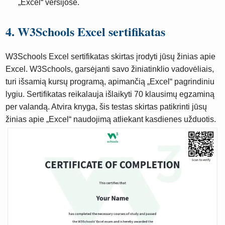
„Excel“ versijose.
4. W3Schools Excel sertifikatas
W3Schools Excel sertifikatas skirtas įrodyti jūsų žinias apie
Excel. W3Schools, garsėjanti savo žiniatinklio vadovėliais,
turi išsamią kursų programą, apimančią „Excel“ pagrindiniu
lygiu. Sertifikatas reikalauja išlaikyti 70 klausimų egzaminą
per valandą. Atvira knyga, šis testas skirtas patikrinti jūsų
žinias apie „Excel“ naudojimą atliekant kasdienes užduotis.