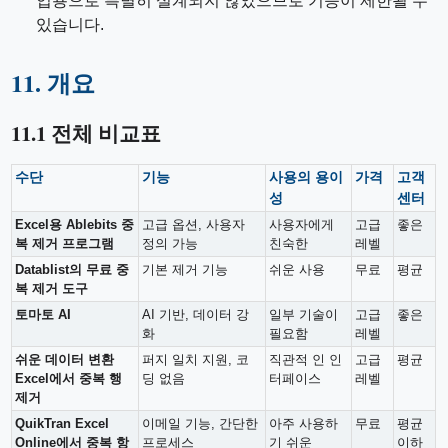
업용으로 특별히 설계되지 않았으므로 기능이 제한될 수
있습니다.
11. 개요
11.1 전체 비교표
수단
기능
사용의 용이
가격
고객
성
센터
Excel용 Ablebits 중
고급 옵션, 사용자
사용자에게
고급
좋은
복 제거 프로그램
정의 가능
친숙한
레벨
Datablist의 무료 중
기본 제거 기능
쉬운 사용
무료
평균
복 제거 도구
토마토 AI
AI 기반, 데이터 강
일부 기술이
고급
좋은
화
필요함
레벨
쉬운 데이터 변환
퍼지 일치 지원, 코
직관적 인 인
고급
평균
Excel에서 중복 행
딩 없음
터페이스
레벨
제거
QuikTran Excel
이메일 기능, 간단한
아주 사용하
무료
평균
Online에서 중복 항
프로세스
기 쉬운
이하