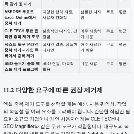
목 찾기 및 제거
ASPOSE 무료로
다양한 형식 지원,
심플한 디자
무료
좋은
Excel Online에서
사용자 친화적
인
중복 제거
GLE TECH 무료 온
실용적인 디자인, 간
아주 사용하
무료
평균
라인 중복 제거 도구
결함
기 쉬운
텍스트 도구 온라인
실시간 결과, 심플한
아주 사용하
무료
평균
중복 제거 – 라인 목
디자인
기 쉬운
록에서 중복 제거
SEO 돋보기 중복 텍
SEO 연동, 다목적
쉬운 사용
무료
평균
스트 제거 프로그램
활용
11.2 다양한 요구에 따른 권장 제거제
엑셀 중복 제거 도구를 선택할 때는 예산, 사용 편의성, 작업
의 복잡성 등 여러 요소를 고려해야 합니다. 간단한 작업만 필
요한 소규모 기업이나 개인 사용자에게는 GLE TECH나
SEO Magnifier와 같은 무료 도구가 적합합니다. 대규모의 복
잡한 데이터 세트를 다루는 기업의 경우 Ablebits나 Tomat AI