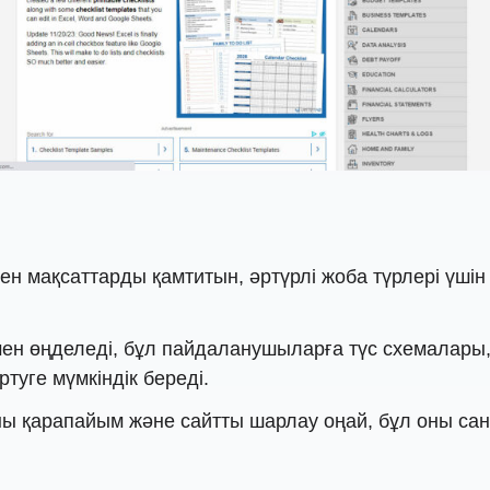
 мен мақсаттарды қамтитын, әртүрлі жоба түрлері үш
мен өңделеді, бұл пайдаланушыларға түс схемалары, 
туге мүмкіндік береді.
 қарапайым және сайтты шарлау оңай, бұл оны санд