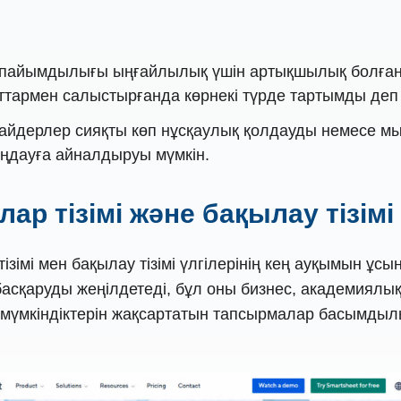
рапайымдылығы ыңғайлылық үшін артықшылық болға
айттармен салыстырғанда көрнекі түрде тартымды деп
вайдерлер сияқты көп нұсқаулық қолдауды немесе 
аңдауға айналдыруы мүмкін.
лар тізімі және бақылау тізімі
ізімі мен бақылау тізімі үлгілерінің кең ауқымын ұс
асқаруды жеңілдетеді, бұл оны бизнес, академиялы
ру мүмкіндіктерін жақсартатын тапсырмалар басымды