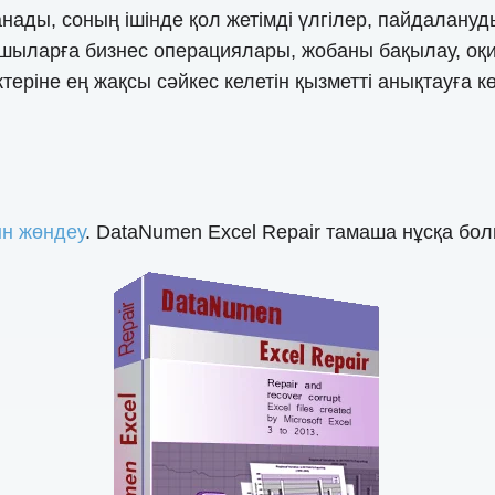
ланады, соның ішінде қол жетімді үлгілер, пайдала
шыларға бизнес операциялары, жобаны бақылау, оқи
теріне ең жақсы сәйкес келетін қызметті анықтауға 
н жөндеу
. DataNumen Excel Repair тамаша нұсқа бо