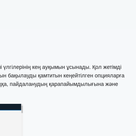
і үлгілерінің кең ауқымын ұсынады. Қол жетімді
ысын бақылауды қамтитын кеңейтілген опцияларға
лыққа, пайдаланудың қарапайымдылығына және