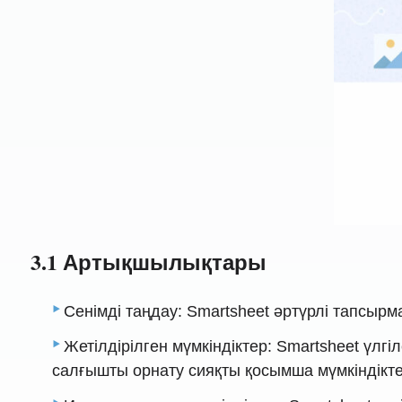
3.1 Артықшылықтары
Сенімді таңдау: Smartsheet әртүрлі тапсыр
Жетілдірілген мүмкіндіктер: Smartsheet үлг
салғышты орнату сияқты қосымша мүмкіндікте