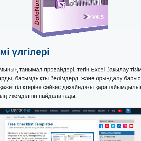
імі үлгілері
ымының танымал провайдері, тегін Excel бақылау тізім
анаттарды, басымдықты бөлімдерді және орындалу бар
ы қажеттіліктеріне сәйкес дизайндағы қарапайымды
ның икемділігін пайдаланады.