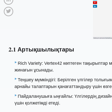
2.1 Артықшылықтары
Rich Variety: Vertex42 көптеген тақырыптар
жинағын ұсынады.
Теңшеу мүмкіндігі: Берілген үлгілер толығы
арнайы талаптарын қанағаттандыру үшін өзгер
Пайдаланушыға ыңғайлы: Үлгілердің дизайны
үшін қолжетімді етеді.