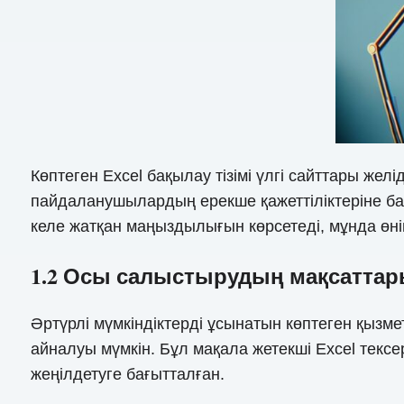
Көптеген Excel бақылау тізімі үлгі сайттары же
пайдаланушылардың ерекше қажеттіліктеріне ба
келе жатқан маңыздылығын көрсетеді, мұнда өні
1.2 Осы салыстырудың мақсатта
Әртүрлі мүмкіндіктерді ұсынатын көптеген қызмет
айналуы мүмкін. Бұл мақала жетекші Excel текс
жеңілдетуге бағытталған.