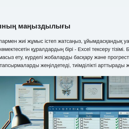
сайтының маңыздылығы
лармен жиі жұмыс істеп жатсаңыз, ұйымдасқандық уа
а көмектесетін құралдардың бірі - Excel тексеру тізім
ыз ету, күрделі жобаларды басқару және прогресті 
лі тапсырмаларды жеңілдетеді, тиімділікті арттырады 