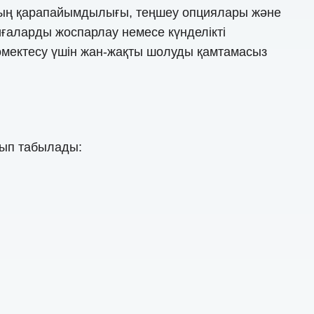
нудың қарапайымдылығы, теңшеу опциялары және
ғаларды жоспарлау немесе күнделікті
көмектесу үшін жан-жақты шолуды қамтамасыз
лып табылады: