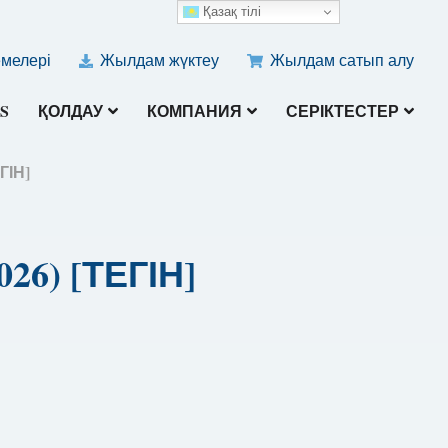
Қазақ тілі
емелері
Жылдам жүктеу
Жылдам сатып алу
S
ҚОЛДАУ
КОМПАНИЯ
СЕРІКТЕСТЕР
ГІН]
026) [ТЕГІН]