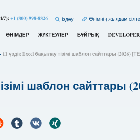
4/7):
+1 (800) 998-8826
Өнімнің жылдам сілт
іздеу
ӨНІМДЕР
ЖҮКТЕУЛЕР
БҰЙРЫҚ
DEVELOPER
>
11 үздік Excel бақылау тізімі шаблон сайттары (2026) [ТЕ
тізімі шаблон сайттары (2