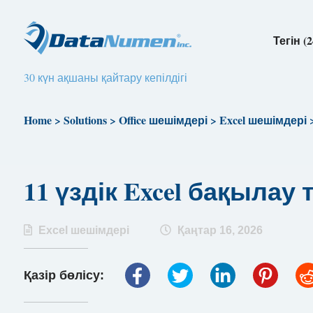
Тегін (2
30 күн ақшаны қайтару кепілдігі
Home
>
Solutions
>
Office шешімдері
>
Excel шешімдері
11 үздік Excel бақылау 
Excel шешімдері
Қаңтар 16, 2026
Қазір бөлісу: