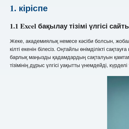
1. кіріспе
1.1 Excel бақылау тізімі үлгісі 
Жеке, академиялық немесе кәсіби болсын, жоба
кілті екенін білесіз. Оңтайлы өнімділікті сақтауғ
барлық маңызды қадамдардың сақталуын қамтамас
тізімінің дұрыс үлгісі уақытты үнемдейді, күрде