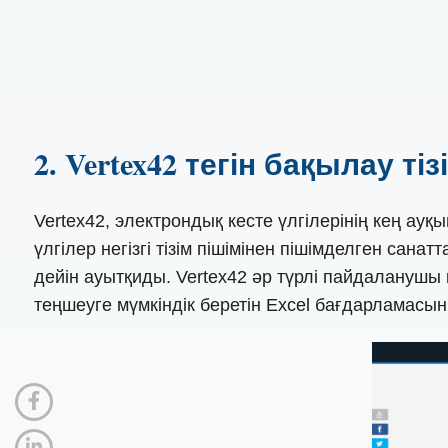
2. Vertex42 тегін бақылау тіз
Vertex42, электрондық кесте үлгілерінің кең ауқ
үлгілер негізгі тізім пішімінен пішімделген с
дейін ауытқиды. Vertex42 әр түрлі пайдалануш
теңшеуге мүмкіндік беретін Excel бағдарламасы