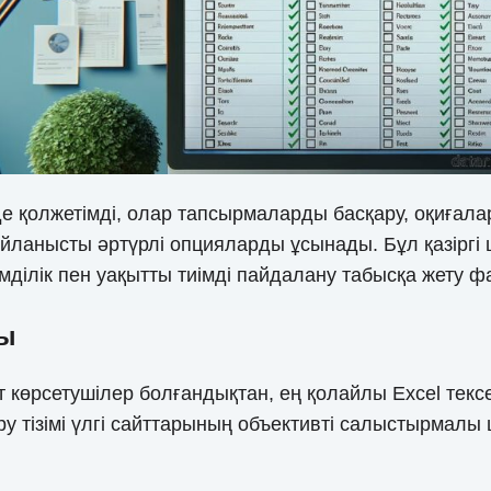
ліде қолжетімді, олар тапсырмаларды басқару, оқиғал
йланысты әртүрлі опцияларды ұсынады. Бұл қазіргі
мділік пен уақытты тиімді пайдалану табысқа жету 
ры
 көрсетушілер болғандықтан, ең қолайлы Excel тексер
еру тізімі үлгі сайттарының объективті салыстырм