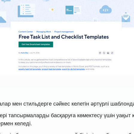
малар мен стильдерге сәйкес келетін әртүрлі шаблон
ілері тапсырмаларды басқаруға көмектесу үшін уақыт
рмен келеді.