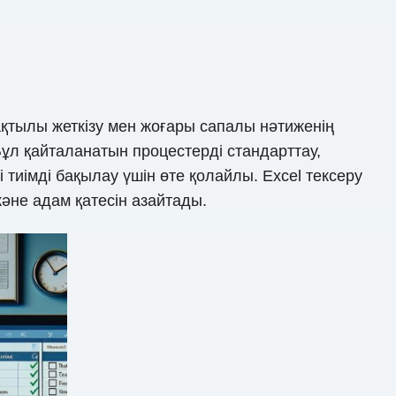
қтылы жеткізу мен жоғары сапалы нәтиженің
і. Бұл қайталанатын процестерді стандарттау,
тиімді бақылау үшін өте қолайлы. Excel тексеру
және адам қатесін азайтады.