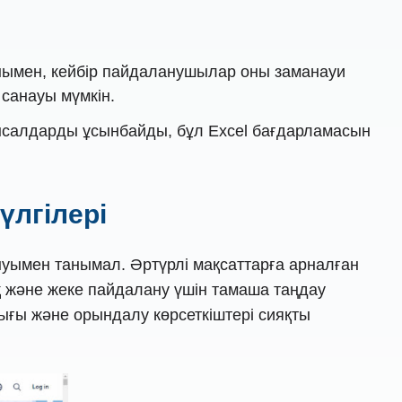
нымен, кейбір пайдаланушылар оны заманауи
 санауы мүмкін.
мысалдарды ұсынбайды, бұл Excel бағдарламасын
 үлгілері
ынуымен танымал. Әртүрлі мақсаттарға арналған
қ және жеке пайдалану үшін тамаша таңдау
лығы және орындалу көрсеткіштері сияқты