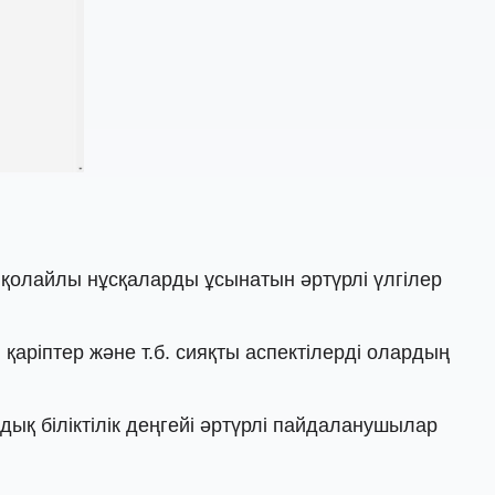
ін қолайлы нұсқаларды ұсынатын әртүрлі үлгілер
қаріптер және т.б. сияқты аспектілерді олардың
ық біліктілік деңгейі әртүрлі пайдаланушылар