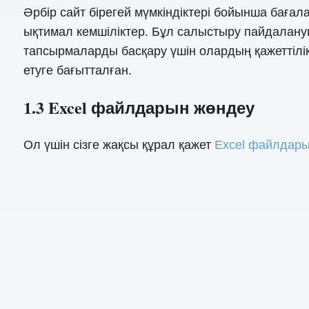
Әрбір сайт бірегей мүмкіндіктері бойынша баға
ықтимал кемшіліктер. Бұл салыстыру пайдалану
тапсырмаларды басқару үшін олардың қажеттілік
етуге бағытталған.
1.3 Excel файлдарын жөндеу
Ол үшін сізге жақсы құрал қажет
Excel файлдары