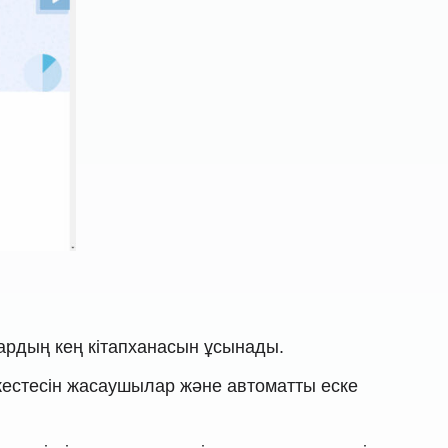
дардың кең кітапханасын ұсынады.
 кестесін жасаушылар және автоматты еске