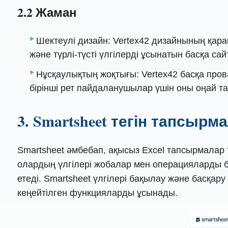
2.2 Жаман
Шектеулі дизайн: Vertex42 дизайнының қа
және түрлі-түсті үлгілерді ұсынатын басқа с
Нұсқаулықтың жоқтығы: Vertex42 басқа про
бірінші рет пайдаланушылар үшін оны оңай т
3. Smartsheet тегін тапсырма
Smartsheet әмбебап, ақысыз Excel тапсырмалар т
олардың үлгілері жобалар мен операцияларды б
етеді. Smartsheet үлгілері бақылау және басқа
кеңейтілген функцияларды ұсынады.