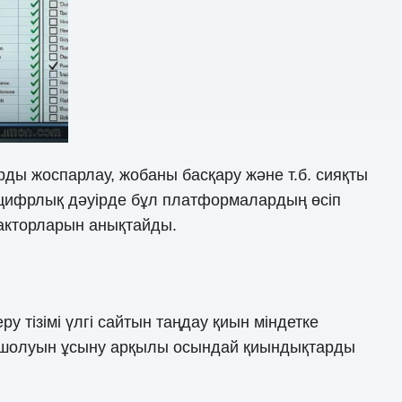
арды жоспарлау, жобаны басқару және т.б. сияқты
 цифрлық дәуірде бұл платформалардың өсіп
факторларын анықтайды.
у тізімі үлгі сайтын таңдау қиын міндетке
алы шолуын ұсыну арқылы осындай қиындықтарды