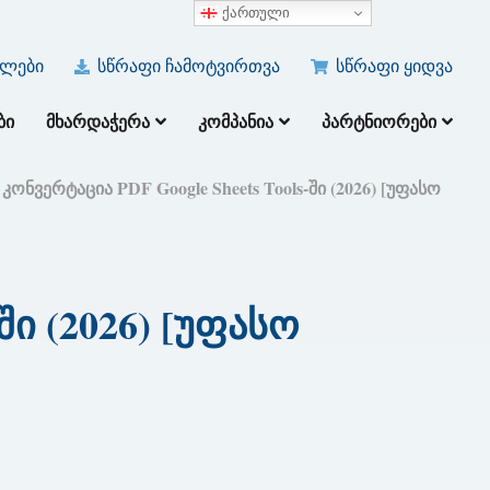
ქართული
ულები
სწრაფი ჩამოტვირთვა
სწრაფი ყიდვა
ᲑᲘ
ᲛᲮᲐᲠᲓᲐᲭᲔᲠᲐ
ᲙᲝᲛᲞᲐᲜᲘᲐ
ᲞᲐᲠᲢᲜᲘᲝᲠᲔᲑᲘ
კონვერტაცია PDF Google Sheets Tools-ში (2026) [უფასო
ში (2026) [უფასო