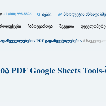
):
+1 (800) 998-8826
პროდუქტის სწრაფი ბმ
ძებნა
ᲞᲠᲝᲓᲣᲥᲢᲔᲑᲘ
ᲩᲐᲛᲝᲢᲕᲘᲠᲗᲕᲐ
ᲨᲔᲙᲕᲔᲗᲐ
ᲓᲔᲕᲔᲚᲝᲞᲔᲠᲔ
გადაწყვეტილებები
>
PDF გადაწყვეტილებები
>
8 საუკეთესო 
 PDF Google Sheets Tools-