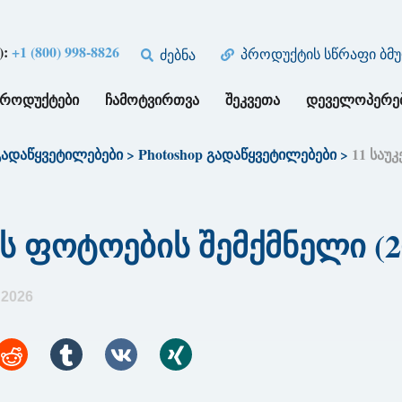
):
+1 (800) 998-8826
პროდუქტის სწრაფი ბმ
ძებნა
ᲞᲠᲝᲓᲣᲥᲢᲔᲑᲘ
ᲩᲐᲛᲝᲢᲕᲘᲠᲗᲕᲐ
ᲨᲔᲙᲕᲔᲗᲐ
ᲓᲔᲕᲔᲚᲝᲞᲔᲠᲔ
გადაწყვეტილებები
>
Photoshop გადაწყვეტილებები
>
11 საუ
ს ფოტოების შემქმნელი (2
 2026