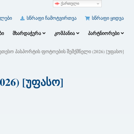
ქართული
ულები
სწრაფი ჩამოტვირთვა
სწრაფი ყიდვა
ᲑᲘ
ᲛᲮᲐᲠᲓᲐᲭᲔᲠᲐ
ᲙᲝᲛᲞᲐᲜᲘᲐ
ᲞᲐᲠᲢᲜᲘᲝᲠᲔᲑᲘ
კეთესო პასპორტის ფოტოების შემქმნელი (2026) [უფასო]
026) [უფასო]