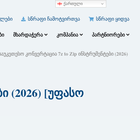
ქართული
ულები
სწრაფი ჩამოტვირთვა
სწრაფი ყიდვა
ᲑᲘ
ᲛᲮᲐᲠᲓᲐᲭᲔᲠᲐ
ᲙᲝᲛᲞᲐᲜᲘᲐ
ᲞᲐᲠᲢᲜᲘᲝᲠᲔᲑᲘ
საუკეთესო კონვერტაცია 7z to Zip ინსტრუმენტები (2026)
ი (2026) [უფასო