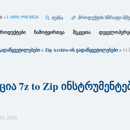
):
+1 (800) 998-8826
პროდუქტის სწრაფი ბმ
ძებნა
ᲞᲠᲝᲓᲣᲥᲢᲔᲑᲘ
ᲩᲐᲛᲝᲢᲕᲘᲠᲗᲕᲐ
ᲨᲔᲙᲕᲔᲗᲐ
ᲓᲔᲕᲔᲚᲝᲞᲔᲠᲔ
 გადაწყვეტილებები
>
Zip Archive-ის გადაწყვეტილებები
>
11 
ია 7z to Zip ინსტრუმენტებ
16, 2026