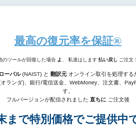
最高の復元率を保証®
他のツールが回復した場合
よ
、 私達はします
払い戻し
ご注文
ローバル
(NAIST) と
翻訳元
オンライン取引を処理する
、iDEAL (オランダ)、銀行/電信送金、WebMoney、注
す。
フルバージョンが配信されました
直ちに
ご注文後
末まで特別価格でご提供中