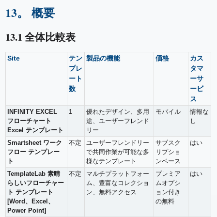
13。 概要
13.1 全体比較表
Site
テン
製品の機能
価格
カス
プレ
タマ
ート
ーサ
数
ービ
ス
INFINITY EXCEL
1
優れたデザイン、多用
モバイル
情報な
フローチャート
途、ユーザーフレンド
し
Excel テンプレート
リー
Smartsheet ワーク
不定
ユーザーフレンドリー
サブスク
はい
フロー テンプレー
で共同作業が可能な多
リプショ
ト
様なテンプレート
ンベース
TemplateLab 素晴
不定
マルチプラットフォー
プレミア
はい
らしいフローチャー
ム、豊富なコレクショ
ムオプシ
ト テンプレート
ン、無料アクセス
ョン付き
[Word、Excel、
の無料
Power Point]