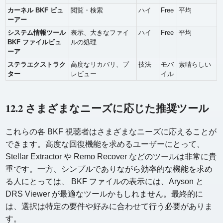
カーネル BKF ビュ
閲覧・検索
ハイ
Free
平均
ーアー
システム情報ツール
表示、大きなファイ
ハイ
Free
平均
BKF ファイルビュ
ルの処理
ーア
ステラエクストラク
高度なリカバリ、プ
技法
モバ
素晴らしい
ター
レビュー
イル
12.2 さまざまなニーズに応じた推奨ツール
これらの各 BKF 視聴者はさまざまなニーズに応えることが
できます。高度な回復機能を求めるユーザーにとって、
Stellar Extractor や Remo Recover などのツールは非常に貴
重です。一方、シンプルでありながら効率的な機能を求め
る人にとっては、 BKF ファイルの表示には、Aryson と
DRS Viewer が最適なツールかもしれません。最終的に
は、選択は特定の要件や好みに合わせて行う必要がありま
す。