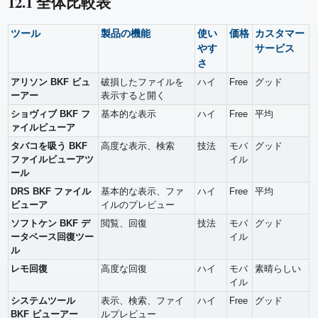
12.1 全体比較表
ツール
製品の機能
使い
価格
カスタマー
やす
サービス
さ
アリソン BKF ビュ
破損したファイルを
ハイ
Free
グッド
ーアー
表示すると開く
ショヴィブ BKF フ
基本的な表示
ハイ
Free
平均
ァイルビューア
タバコを吸う BKF
高度な表示、検索
技法
モバ
グッド
ファイルビューアツ
イル
ール
DRS BKF ファイル
基本的な表示、ファ
ハイ
Free
平均
ビューア
イルのプレビュー
ソフトケン BKF デ
閲覧、回復
技法
モバ
グッド
ータベース回復ツー
イル
ル
レモ回復
高度な回復
ハイ
モバ
素晴らしい
イル
システムツール
表示、検索、ファイ
ハイ
Free
グッド
BKF ビューアー
ルプレビュー