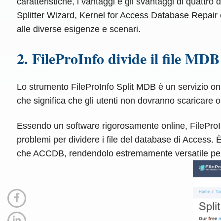
caratteristiche, i vantaggi e gli svantaggi di quattr
Splitter Wizard, Kernel for Access Database Repair e
alle diverse esigenze e scenari.
2. FileProInfo divide il file MDB
Lo strumento FileProInfo Split MDB è un servizio on
che significa che gli utenti non dovranno scaricare o 
Essendo un software rigorosamente online, FileProI
problemi per dividere i file del database di Access. 
che ACCDB, rendendolo estremamente versatile per g