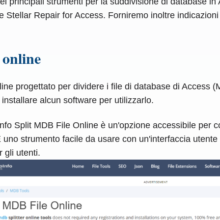
o dei principali strumenti per la suddivisione di database 
 Stellar Repair for Access. Forniremo inoltre indicazion
 online
line progettato per dividere i file di database di Acces
installare alcun software per utilizzarlo.
nfo Split MDB File Online è un'opzione accessibile per 
È uno strumento facile da usare con un'interfaccia utente s
li utenti.