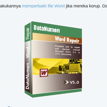
elakukannya
memperbaiki file Word
jika mereka korup. D