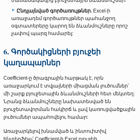
ժամանակակից բյուջետային ձևանմուշներ։
Ընդլայնված գործառույթներ.
Excel-ի
առաջադեմ գործառույթներ պահանջող
օգտատերերը կարող են ձևանմուշները որոշ
չափով պարզ համարել:
6. Գործակիցների բյուջեի
կաղապարներ
Coefficient-ը ծրագրային հարթակ է, որն
առաջարկում է տվյալների միացման լուծումներ՝
մի շարք բյուջետային ձևանմուշների հետ մեկտեղ:
Նրանց ձևանմուշները նախատեսված են
բյուջետավորման հակիրճ և լավ կառուցվածքային
լուծումներ ապահովելու համար:
Առաջարկելով խնամված և ինտուիտիվ
ինտերֆեյս՝ Coefficient-ի Excel բյուջեի