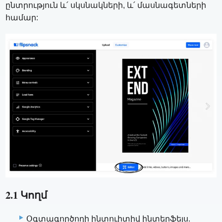
ընտրություն և՛ սկսնակների, և՛ մասնագետների
համար:
2.1 Կողմ
Օգտագործողի ինտուիտիվ ինտերֆեյս.