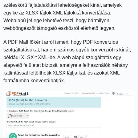
széleskörű fájlátalakítási lehetőségeket kínál, amelyek
egyike az XLSX fájlok XML fájlokká konvertálása.
Webalapú jellege lehetővé teszi, hogy bármilyen,
webböngészőt támogató eszközről elérhető legyen.
A PDF Mall főként arról ismert, hogy PDF konverziós
szolgáltatásokat, hanem számos egyéb konverziót is kínál,
például XLSX-t XML-be. A web alapú szolgáltatás egy
alapvető felületet biztosít, amelyre a felhasználók néhány
kattintással feltölthetik XLSX fájljaikat, és azokat XML
formátumba konvertálhatják.