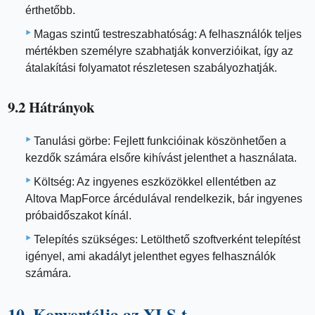
érthetőbb.
Magas szintű testreszabhatóság: A felhasználók teljes
mértékben személyre szabhatják konverzióikat, így az
átalakítási folyamatot részletesen szabályozhatják.
9.2 Hátrányok
Tanulási görbe: Fejlett funkcióinak köszönhetően a
kezdők számára elsőre kihívást jelenthet a használata.
Költség: Az ingyenes eszközökkel ellentétben az
Altova MapForce árcédulával rendelkezik, bár ingyenes
próbaidőszakot kínál.
Telepítés szükséges: Letölthető szoftverként telepítést
igényel, ami akadályt jelenthet egyes felhasználók
számára.
10. Konvertálja az XLS-t