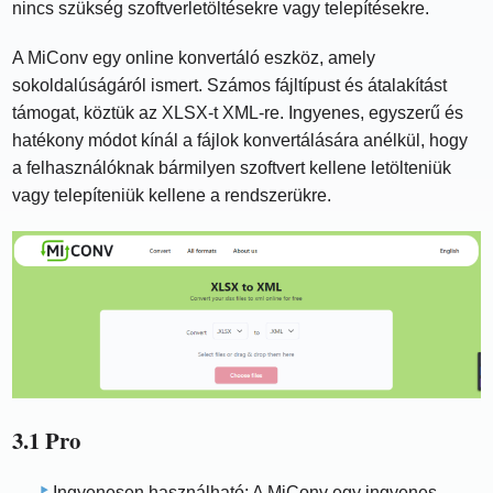
nincs szükség szoftverletöltésekre vagy telepítésekre.
A MiConv egy online konvertáló eszköz, amely
sokoldalúságáról ismert. Számos fájltípust és átalakítást
támogat, köztük az XLSX-t XML-re. Ingyenes, egyszerű és
hatékony módot kínál a fájlok konvertálására anélkül, hogy
a felhasználóknak bármilyen szoftvert kellene letölteniük
vagy telepíteniük kellene a rendszerükre.
3.1 Pro
Ingyenesen használható: A MiConv egy ingyenes