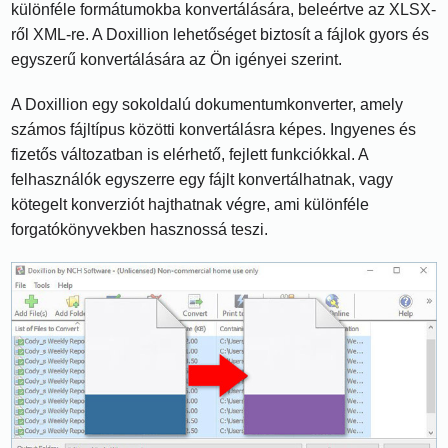
különféle formátumokba konvertálására, beleértve az XLSX-
ről XML-re. A Doxillion lehetőséget biztosít a fájlok gyors és
egyszerű konvertálására az Ön igényei szerint.
A Doxillion egy sokoldalú dokumentumkonverter, amely
számos fájltípus közötti konvertálásra képes. Ingyenes és
fizetős változatban is elérhető, fejlett funkciókkal. A
felhasználók egyszerre egy fájlt konvertálhatnak, vagy
kötegelt konverziót hajthatnak végre, ami különféle
forgatókönyvekben hasznossá teszi.