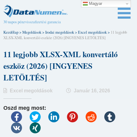
Magyar
30 napos pénzvisszafizetési garancia
Kezdőlap
>
Megoldások
>
Irodai megoldások
>
Excel megoldások
>
11 legjobb
XLSX-XML konvertáló eszköz (2026) [INGYENES LETÖLTÉS]
11 legjobb XLSX-XML konvertáló
eszköz (2026) [INGYENES
LETÖLTÉS]
Excel megoldások
Január 16, 2026
Oszd meg most: