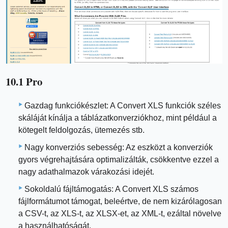
10.1 Pro
Gazdag funkciókészlet: A Convert XLS funkciók széles
skáláját kínálja a táblázatkonverziókhoz, mint például a
kötegelt feldolgozás, ütemezés stb.
Nagy konverziós sebesség: Az eszközt a konverziók
gyors végrehajtására optimalizálták, csökkentve ezzel a
nagy adathalmazok várakozási idejét.
Sokoldalú fájltámogatás: A Convert XLS számos
fájlformátumot támogat, beleértve, de nem kizárólagosan
a CSV-t, az XLS-t, az XLSX-et, az XML-t, ezáltal növelve
a használhatóságát.