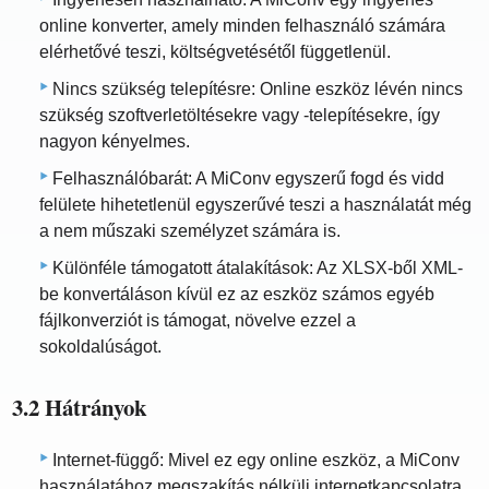
online konverter, amely minden felhasználó számára
elérhetővé teszi, költségvetésétől függetlenül.
Nincs szükség telepítésre: Online eszköz lévén nincs
szükség szoftverletöltésekre vagy -telepítésekre, így
nagyon kényelmes.
Felhasználóbarát: A MiConv egyszerű fogd és vidd
felülete hihetetlenül egyszerűvé teszi a használatát még
a nem műszaki személyzet számára is.
Különféle támogatott átalakítások: Az XLSX-ből XML-
be konvertáláson kívül ez az eszköz számos egyéb
fájlkonverziót is támogat, növelve ezzel a
sokoldalúságot.
3.2 Hátrányok
Internet-függő: Mivel ez egy online eszköz, a MiConv
használatához megszakítás nélküli internetkapcsolatra