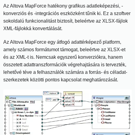
Az Altova MapForce hatékony grafikus adatleképezési, -
konverziós és -integrációs eszközként tűnik ki. Ez a szoftver
sokoldalú funkcionalitást biztosít, beleértve az XLSX-fájlok
XML-fájlokká konvertálását.
Az Altova MapForce egy átfogó adattérképező platform,
amely számos formátumot támogat, beleértve az XLSX-et
és az XML-t is. Nemcsak egyszerű konverziókra, hanem
összetett adattranszformációk végrehajtására is tervezték,
lehetővé téve a felhasználók számára a forrás- és céladat-
szerkezetek közötti pontos kapcsolat meghatározását.