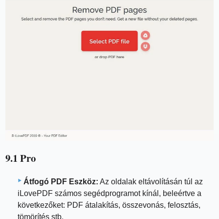
9.1 Pro
Átfogó PDF Eszköz:
Az oldalak eltávolításán túl az
iLovePDF számos segédprogramot kínál, beleértve a
következőket: PDF átalakítás, összevonás, felosztás,
tömörítés stb.