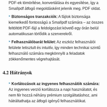
PDF-ek tömörítése, konvertálása és egyesítése, így a
Smallpdf átfogó megoldásként jelenik meg. PDF oldat.
Biztonságos tranzakciók:
A fájlok biztonsága
kiemelkedő fontosságú a Smallpdf számára – az összes
feltöltött PDF-fájl a feldolgozást követő egy órán belül
automatikusan törlődik a szerverekről.
Felhasználóbarát felület:
Az eszköz felhasználói
felülete letisztult és intuitív, így minden technikai szintű
felhasználó számára megkönnyíti a feladatok
zökkenőmentes végrehajtását.
4.2 Hátrányok
Korlátozások az ingyenes felhasználók számára:
Az ingyenes verzió korlátozza a napi használatot, és
nem fér hozzá néhány prémium szolgáltatáshoz, ami
hátráltathatja az átfogó igényű felhasználókat.