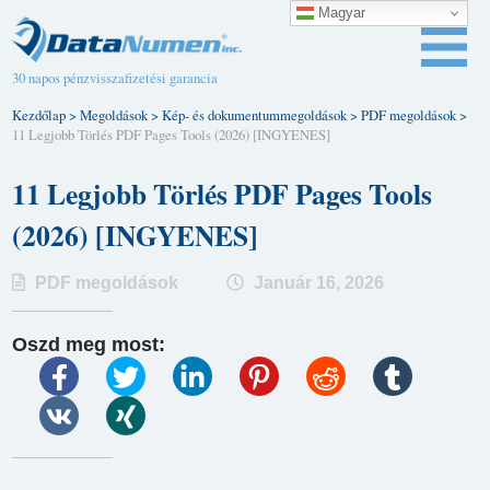
Magyar
30 napos pénzvisszafizetési garancia
Kezdőlap
>
Megoldások
>
Kép- és dokumentummegoldások
>
PDF megoldások
>
11 Legjobb Törlés PDF Pages Tools (2026) [INGYENES]
11 Legjobb Törlés PDF Pages Tools
(2026) [INGYENES]
PDF megoldások
Január 16, 2026
Oszd meg most: