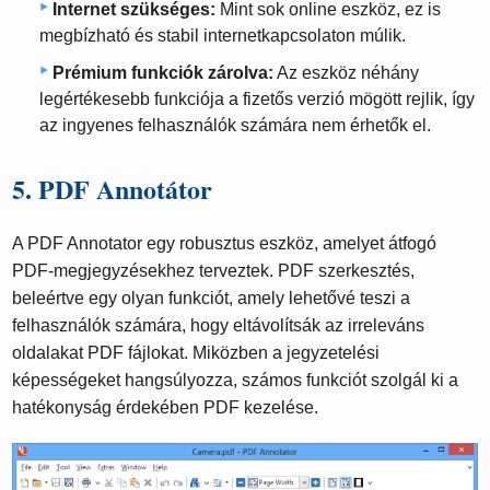
Internet szükséges:
Mint sok online eszköz, ez is
megbízható és stabil internetkapcsolaton múlik.
Prémium funkciók zárolva:
Az eszköz néhány
legértékesebb funkciója a fizetős verzió mögött rejlik, így
az ingyenes felhasználók számára nem érhetők el.
5. PDF Annotátor
A PDF Annotator egy robusztus eszköz, amelyet átfogó
PDF-megjegyzésekhez terveztek. PDF szerkesztés,
beleértve egy olyan funkciót, amely lehetővé teszi a
felhasználók számára, hogy eltávolítsák az irreleváns
oldalakat PDF fájlokat. Miközben a jegyzetelési
képességeket hangsúlyozza, számos funkciót szolgál ki a
hatékonyság érdekében PDF kezelése.