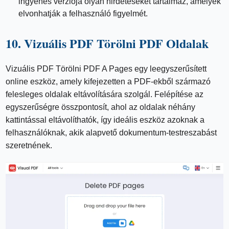
ingyenes verziója olyan hirdetéseket tartalmaz, amelyek
elvonhatják a felhasználó figyelmét.
10. Vizuális PDF Törölni PDF Oldalak
Vizuális PDF Törölni PDF A Pages egy leegyszerűsített
online eszköz, amely kifejezetten a PDF-ekből származó
felesleges oldalak eltávolítására szolgál. Felépítése az
egyszerűségre összpontosít, ahol az oldalak néhány
kattintással eltávolíthatók, így ideális eszköz azoknak a
felhasználóknak, akik alapvető dokumentum-testreszabást
szeretnének.