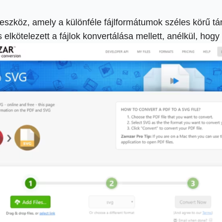
szköz, amely a különféle fájlformátumok széles körű tá
lkötelezett a fájlok konvertálása mellett, anélkül, hogy