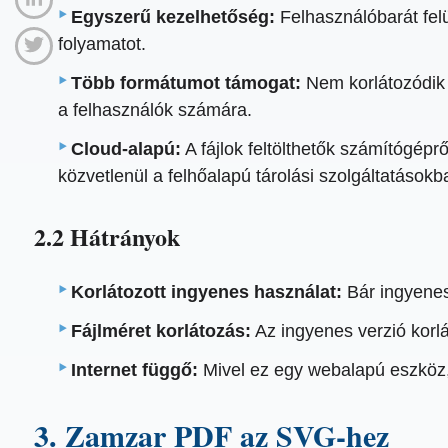
Egyszerű kezelhetőség:
Felhasználóbarát felü
folyamatot.
Több formátumot támogat:
Nem korlátozódik 
a felhasználók számára.
Cloud-alapú:
A fájlok feltölthetők számítógépr
közvetlenül a felhőalapú tárolási szolgáltatásokb
2.2 Hátrányok
Korlátozott ingyenes használat:
Bár ingyenese
Fájlméret korlátozás:
Az ingyenes verzió korlá
Internet függő:
Mivel ez egy webalapú eszköz, 
3. Zamzar PDF az SVG-hez