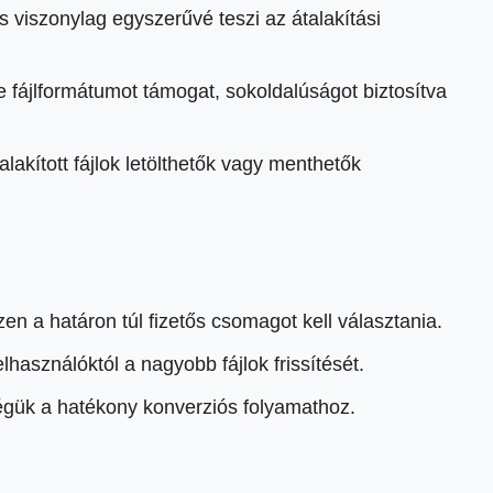
 viszonylag egyszerűvé teszi az átalakítási
 fájlformátumot támogat, sokoldalúságot biztosítva
lakított fájlok letölthetők vagy menthetők
n a határon túl fizetős csomagot kell választania.
lhasználóktól a nagyobb fájlok frissítését.
égük a hatékony konverziós folyamathoz.