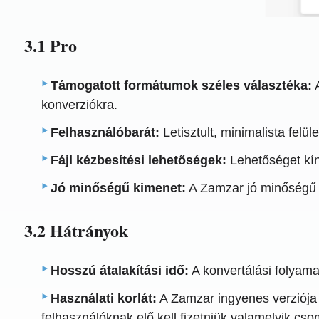
3.1 Pro
Támogatott formátumok széles választéka:
A
konverziókra.
Felhasználóbarát:
Letisztult, minimalista felü
Fájl kézbesítési lehetőségek:
Lehetőséget kíná
Jó minőségű kimenet:
A Zamzar jó minőségű ko
3.2 Hátrányok
Hosszú átalakítási idő:
A konvertálási folyamat
Használati korlát:
A Zamzar ingyenes verziója n
felhasználóknak elő kell fizetniük valamelyik cs