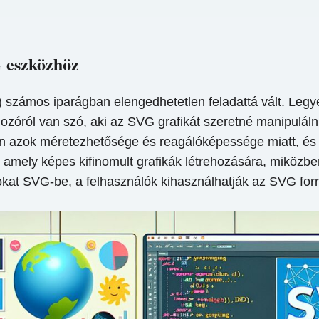
G eszközhöz
számos iparágban elengedhetetlen feladattá vált. Legyen
zóról van szó, aki az SVG grafikát szeretné manipulálni
ban azok méretezhetősége és reagálóképessége miatt, é
ely képes kifinomult grafikák létrehozására, miközben v
lokat SVG-be, a felhasználók kihasználhatják az SVG for