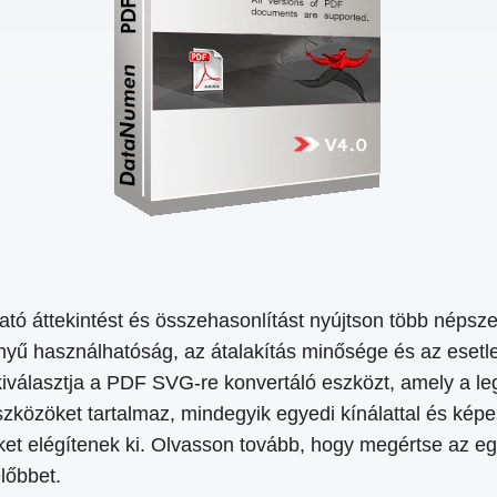
tó áttekintést és összehasonlítást nyújtson több népsz
nnyű használhatóság, az átalakítás minősége és az esetle
kiválasztja a PDF SVG-re konvertáló eszközt, amely a l
zközöket tartalmaz, mindegyik egyedi kínálattal és kép
teket elégítenek ki. Olvasson tovább, hogy megértse az e
lőbbet.