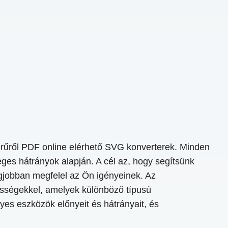
erűről PDF online elérhető SVG konverterek. Minden
ges hátrányok alapján. A cél az, hogy segítsünk
egjobban megfelel az Ön igényeinek. Az
ességekkel, amelyek különböző típusú
gyes eszközök előnyeit és hátrányait, és