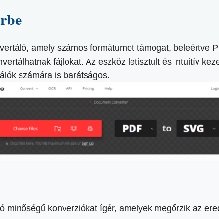
erbe
vertáló, amely számos formátumot támogat, beleértve P
vertálhatnak fájlokat. Az eszköz letisztult és intuitív kez
nálók számára is barátságos.
ló minőségű konverziókat ígér, amelyek megőrzik az erede