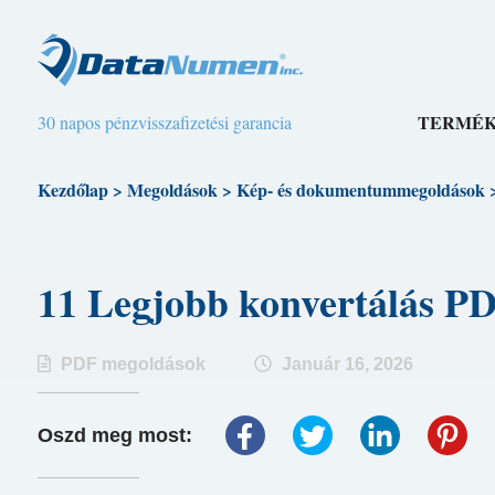
TERMÉ
30 napos pénzvisszafizetési garancia
Kezdőlap
>
Megoldások
>
Kép- és dokumentummegoldások
11 Legjobb konvertálás 
PDF megoldások
Január 16, 2026
Oszd meg most: