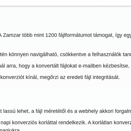
 Zamzar több mint 1200 fájlformátumot támogat, így e
letén könnyen navigálható, csökkentve a felhasználók tanu
l arra, hogy a konvertált fájlokat e-mailben kézbesítse
nverziót kínál, megőrzi az eredeti fájl integritását.
 lassú lehet, a fájl méretétől és a webhely akkori forgalm
api konverziós korláttal rendelkezik. A korlátlan konver
omagjukra.