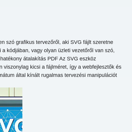
 szó grafikus tervezőről, aki SVG fájlt szeretne
 a kódjában, vagy olyan üzleti vezetőről van szó,
s hatékony átalakítás PDF Az SVG eszköz
iszonylag kicsi a fájlméret, így a webfejlesztők és
mátum által kínált rugalmas tervezési manipulációt