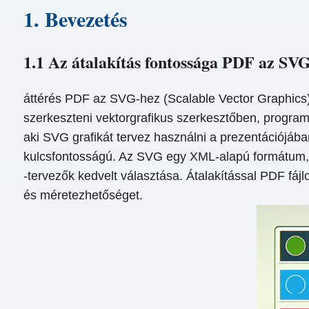
1. Bevezetés
1.1 Az átalakítás fontossága PDF az SV
áttérés PDF az SVG-hez (Scalable Vector Graphics) 
szerkeszteni vektorgrafikus szerkesztőben, programo
aki SVG grafikát tervez használni a prezentációjá
kulcsfontosságú. Az SVG egy XML-alapú formátum, am
-tervezők kedvelt választása. Átalakítással PDF fáj
és méretezhetőséget.