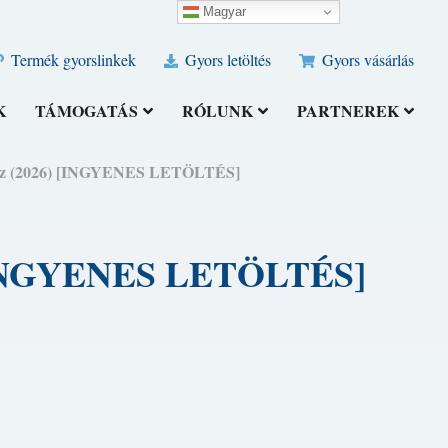
Magyar
Termék gyorslinkek
Gyors letöltés
Gyors vásárlás
K
TÁMOGATÁS
RÓLUNK
PARTNEREK
shoz (2026) [INGYENES LETÖLTÉS]
) [INGYENES LETÖLTÉS]