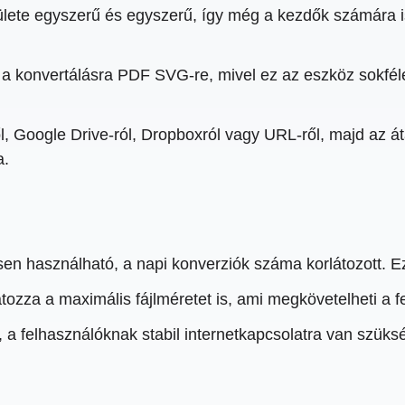
lete egyszerű és egyszerű, így még a kezdők számára is
a konvertálásra PDF SVG-re, mivel ez az eszköz sokféle
ől, Google Drive-ról, Dropboxról vagy URL-ről, majd az áta
a.
n használható, a napi konverziók száma korlátozott. Eze
tozza a maximális fájlméretet is, ami megkövetelheti a fe
a felhasználóknak stabil internetkapcsolatra van szüks