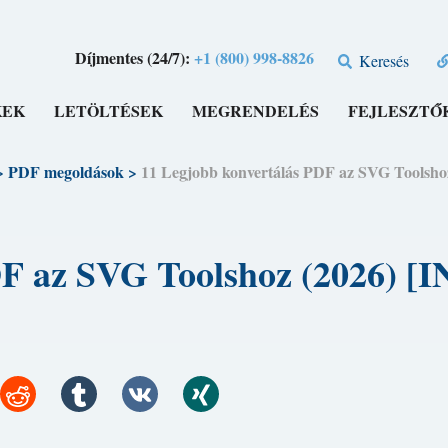
Díjmentes (24/7):
+1 (800) 998-8826
Keresés
KEK
LETÖLTÉSEK
MEGRENDELÉS
FEJLESZTŐ
>
PDF megoldások
>
11 Legjobb konvertálás PDF az SVG Tool
PDF az SVG Toolshoz (2026