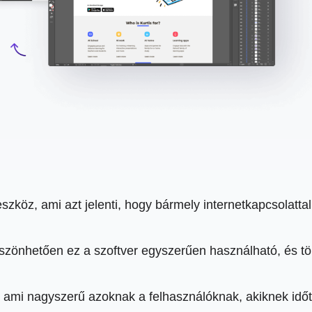
zköz, ami azt jelenti, hogy bármely internetkapcsolatta
öszönhetően ez a szoftver egyszerűen használható, és t
 ami nagyszerű azoknak a felhasználóknak, akiknek időta