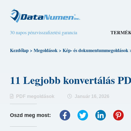
TERMÉ
30 napos pénzvisszafizetési garancia
Kezdőlap
>
Megoldások
>
Kép- és dokumentummegoldások
11 Legjobb konvertálás 
PDF megoldások
Január 16, 2026
Oszd meg most: