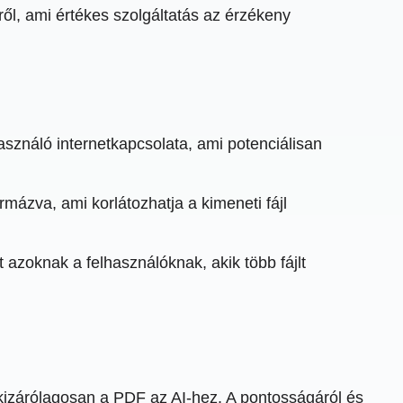
éről, ami értékes szolgáltatás az érzékeny
sználó internetkapcsolata, ami potenciálisan
ázva, ami korlátozhatja a kimeneti fájl
 azoknak a felhasználóknak, akik több fájlt
m kizárólagosan a PDF az AI-hez. A pontosságáról és