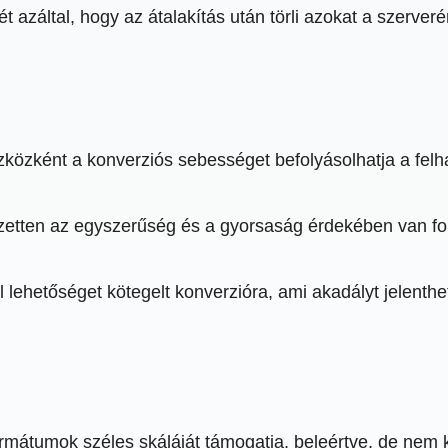
ét azáltal, hogy az átalakítás után törli azokat a szerver
özként a konverziós sebességet befolyásolhatja a felha
zetten az egyszerűség és a gyorsaság érdekében van form
lehetőséget kötegelt konverzióra, ami akadályt jelenthet
jlformátumok széles skáláját támogatja, beleértve, de ne