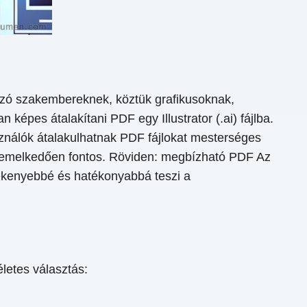
ozó szakembereknek, köztük grafikusoknak,
épes átalakítani PDF egy Illustrator (.ai) fájlba.
sználók átalakulhatnak PDF fájlokat mesterséges
l kiemelkedően fontos. Röviden: megbízható PDF Az
ékenyebbé és hatékonyabbá teszi a
etes választás: