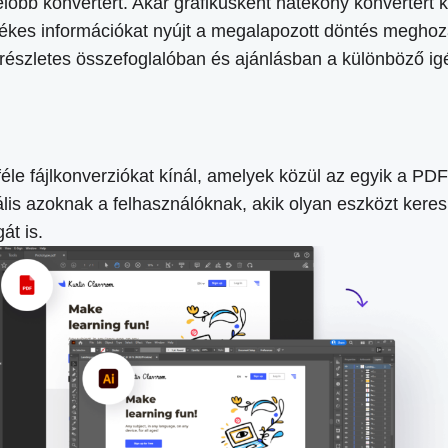
őbb konvertert. Akár grafikusként hatékony konvertert k
rtékes információkat nyújt a megalapozott döntés megho
egy részletes összefoglalóban és ajánlásban a különböző 
le fájlkonverziókat kínál, amelyek közül az egyik a PDF
lis azoknak a felhasználóknak, akik olyan eszközt kere
át is.