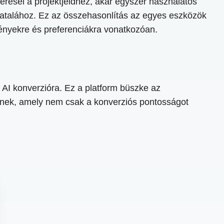
eresel a projektjeidhez, akár egyszer használatos
zatalához. Ez az összehasonlítás az egyes eszközök
igényekre és preferenciákra vonatkozóan.
 AI konverzióra. Ez a platform büszke az
snek, amely nem csak a konverziós pontosságot