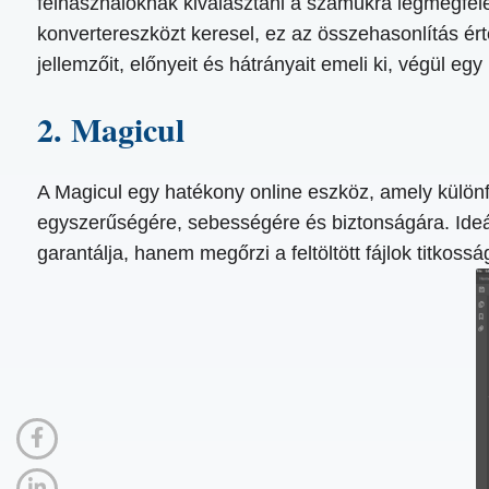
felhasználóknak kiválasztani a számukra legmegfelel
konvertereszközt keresel, ez az összehasonlítás é
jellemzőit, előnyeit és hátrányait emeli ki, végül 
2. Magicul
A Magicul egy hatékony online eszköz, amely különfé
egyszerűségére, sebességére és biztonságára. Ideá
garantálja, hanem megőrzi a feltöltött fájlok titkosság