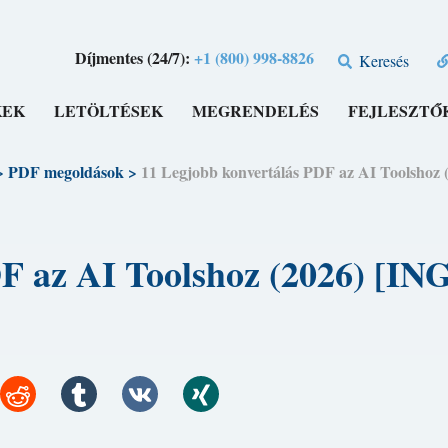
Díjmentes (24/7):
+1 (800) 998-8826
Keresés
KEK
LETÖLTÉSEK
MEGRENDELÉS
FEJLESZTŐ
>
PDF megoldások
>
11 Legjobb konvertálás PDF az AI Toolsh
PDF az AI Toolshoz (2026) 