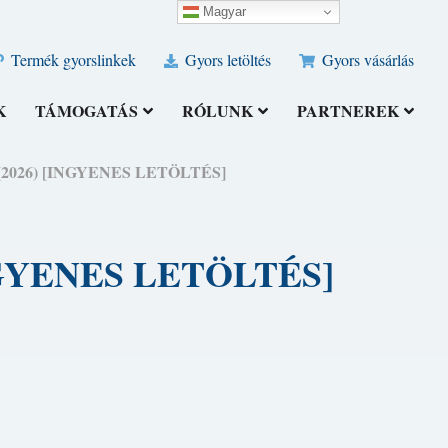
Magyar
Termék gyorslinkek
Gyors letöltés
Gyors vásárlás
K
TÁMOGATÁS
RÓLUNK
PARTNEREK
oz (2026) [INGYENES LETÖLTÉS]
[INGYENES LETÖLTÉS]