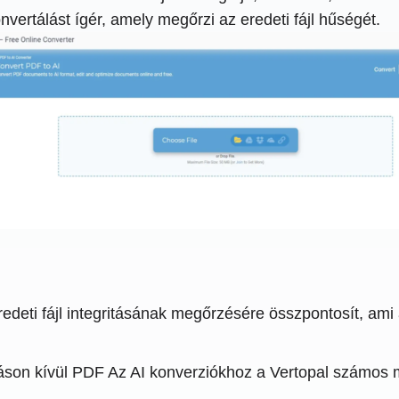
vertálást ígér, amely megőrzi az eredeti fájl hűségét.
edeti fájl integritásának megőrzésére összpontosít, ami a
láson kívül PDF Az AI konverziókhoz a Vertopal számos 