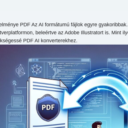
telménye PDF Az AI formátumú fájlok egyre gyakoribbak. E
rplatformon, beleértve az Adobe Illustratort is. Mint il
ükségessé PDF AI konverterekhez.