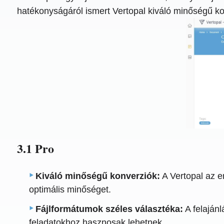
hatékonyságáról ismert Vertopal kiváló minőségű kon
3.1 Pro
Kiváló minőségű konverziók:
A Vertopal az er
optimális minőséget.
Fájlformátumok széles választéka:
A felaján
feladatokhoz hasznosak lehetnek.