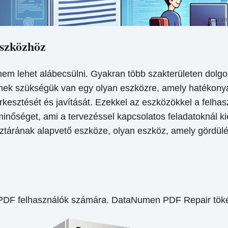
eszközhöz
em lehet alábecsülni. Gyakran több szakterületen dolg
nek szükségük van egy olyan eszközre, amely hatékonyan k
rkesztését és javítását. Ezekkel az eszközökkel a felha
i minőséget, ami a tervezéssel kapcsolatos feladatokná
ztárának alapvető eszköze, olyan eszköz, amely gördül
PDF felhasználók számára. DataNumen PDF Repair tökél