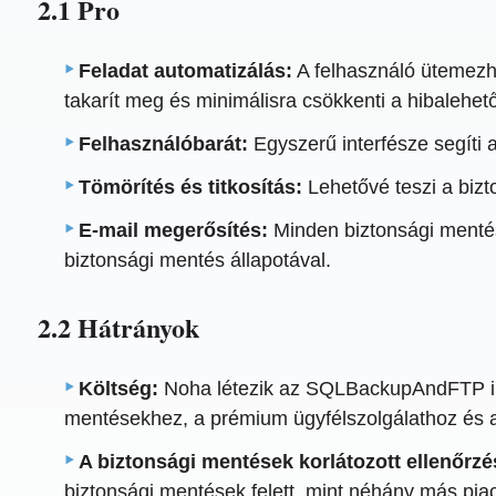
2.1 Pro
Feladat automatizálás:
A felhasználó ütemezhe
takarít meg és minimálisra csökkenti a hibalehet
Felhasználóbarát:
Egyszerű interfésze segíti 
Tömörítés és titkosítás:
Lehetővé teszi a bizto
E-mail megerősítés:
Minden biztonsági mentés 
biztonsági mentés állapotával.
2.2 Hátrányok
Költség:
Noha létezik az SQLBackupAndFTP ingy
mentésekhez, a prémium ügyfélszolgálathoz és a 
A biztonsági mentések korlátozott ellenőrzé
biztonsági mentések felett, mint néhány más pia