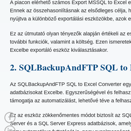
A piacon elérhető számos Export MSSQL to Excel es
Ennek az összehasonlításnak az elsődleges célja, h
nyújtva a különböző exportálási eszközökbe, azok e
Ez az útmutató olyan tényezők alapján értékeli az
további funkciók, valamint a költség. Ezen ismeret
Excelbe exportáló eszköz kiválasztásakor.
2. SQLBackupAndFTP SQL to E
Az SQLBackupAndFTP SQL to Excel Converter egy ki
adatbázisokat Excelbe. Egyszerűségével és felhaszná
támogatja az automatizálást, lehetővé téve a felha
Ez az eszköz zökkenőmentes módot biztosít az SQL
Server és a SQL Server Express adatbázisok, amelye