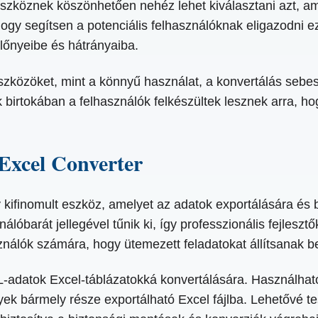
zköznek köszönhetően nehéz lehet kiválasztani azt, ame
ogy segítsen a potenciális felhasználóknak eligazodni 
lőnyeibe és hátrányaiba.
 eszközöket, mint a könnyű használat, a konvertálás seb
ek birtokában a felhasználók felkészültek lesznek arra
xcel Converter
finomult eszköz, amelyet az adatok exportálására és b
lóbarát jellegével tűnik ki, így professzionális fejles
sználók számára, hogy ütemezett feladatokat állítsanak
-adatok Excel-táblázatokká konvertálására. Használhat
k bármely része exportálható Excel fájlba. Lehetővé te