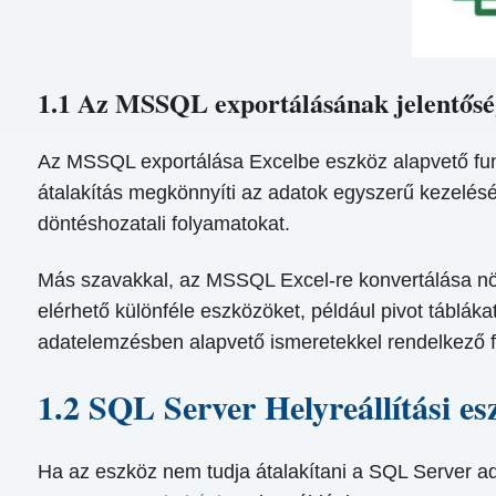
1.1 Az MSSQL exportálásának jelentősé
Az MSSQL exportálása Excelbe eszköz alapvető fun
átalakítás megkönnyíti az adatok egyszerű kezelését
döntéshozatali folyamatokat.
Más szavakkal, az MSSQL Excel-re konvertálása növ
elérhető különféle eszközöket, például pivot tábláka
adatelemzésben alapvető ismeretekkel rendelkező fe
1.2 SQL Server Helyreállítási es
Ha az eszköz nem tudja átalakítani a SQL Server ada