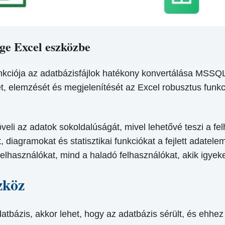
ge Excel eszközbe
kciója az adatbázisfájlok hatékony konvertálása MSSQL
, elemzését és megjelenítését az Excel robusztus funkcio
eli az adatok sokoldalúságát, mivel lehetővé teszi a f
t, diagramokat és statisztikai funkciókat a fejlett adat
lhasználókat, mind a haladó felhasználókat, akik igyeke
zköz
tbázis, akkor lehet, hogy az adatbázis sérült, és ehhez