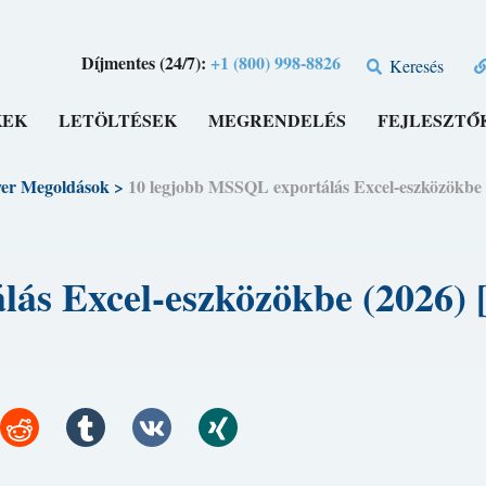
Díjmentes (24/7):
+1 (800) 998-8826
Keresés
KEK
LETÖLTÉSEK
MEGRENDELÉS
FEJLESZTŐ
er Megoldások
>
10 legjobb MSSQL exportálás Excel-eszközö
álás Excel-eszközökbe (20