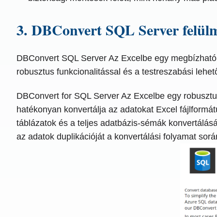
3. DBConvert SQL Server felül
DBConvert SQL Server Az Excelbe egy megbízható, 
robusztus funkcionalitással és a testreszabási lehe
DBConvert for SQL Server Az Excelbe egy robusztus
hatékonyan konvertálja az adatokat Excel fájlform
táblázatok és a teljes adatbázis-sémák konvertálá
az adatok duplikációját a konvertálási folyamat sorá