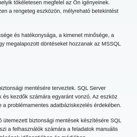
lyik tökéletesen megfelel az Ön igényeinek.
ezen a rengeteg eszközön, mélyreható betekintést
essége és hatékonysága, a kimenet minősége, a
, hogy megalapozott döntéseket hozzanak az MSSQL
iztonsági mentésére terveztek. SQL Server
ztők és kezdők számára egyaránt vonzó. Az eszköz
 be a problémamentes adatbáziskezelés érdekében.
ó ütemezett biztonsági mentések készítésére SQL
szi a felhasználók számára a feladatok manuális