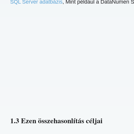
SQL Server adatbázis
, Mint például a DataNumen 
1.3 Ezen összehasonlítás céljai