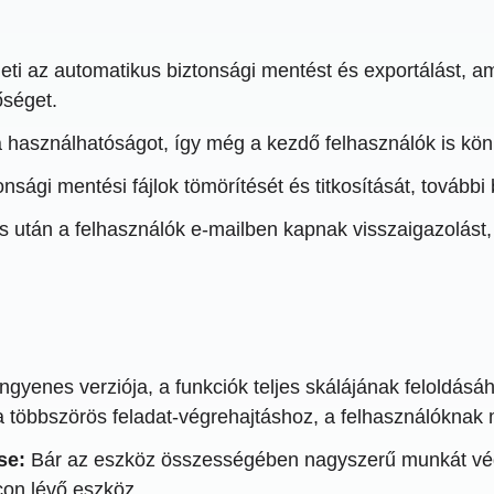
ti az automatikus biztonsági mentést és exportálást, ami
őséget.
a használhatóságot, így még a kezdő felhasználók is kö
nsági mentési fájlok tömörítését és titkosítását, tovább
után a felhasználók e-mailben kapnak visszaigazolást, 
enes verziója, a funkciók teljes skálájának feloldásáh
többszörös feladat-végrehajtáshoz, a felhasználóknak me
se:
Bár az eszköz összességében nagyszerű munkát vég
con lévő eszköz.