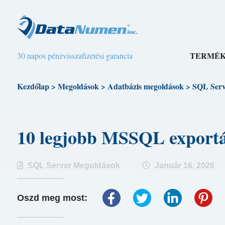
TERMÉ
30 napos pénzvisszafizetési garancia
Kezdőlap
>
Megoldások
>
Adatbázis megoldások
>
SQL Serv
10 legjobb MSSQL export
SQL Server Megoldások
Január 16, 2026
Oszd meg most: