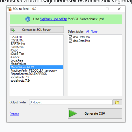
 biztosítva a biztonsági mentések és konverziók végreh