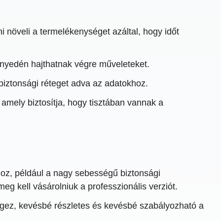
 növeli a termelékenységet azáltal, hogy időt
nnyedén hajthatnak végre műveleteket.
i biztonsági réteget adva az adatokhoz.
amely biztosítja, hogy tisztában vannak a
oz, például a nagy sebességű biztonsági
g kell vásárolniuk a professzionális verziót.
ez, kevésbé részletes és kevésbé szabályozható a