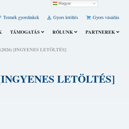
Magyar
Termék gyorslinkek
Gyors letöltés
Gyors vásárlás
K
TÁMOGATÁS
RÓLUNK
PARTNEREK
kbe (2026) [INGYENES LETÖLTÉS]
26) [INGYENES LETÖLTÉS]