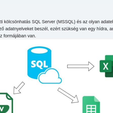
tti kölcsönhatás SQL Server (MSSQL) és az olyan adatel
öző adatnyelveket beszél, ezért szükség van egy hídra, 
z formájában van.