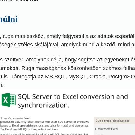
múlni
rugalmas eszköz, amely felgyorsítja az adatok exportá
tőségek széles skálájával, amelyek mind a kezdő, mind a 
 szoftver, amelynek célja, hogy segítse az egyéneket é
átumokba. Rugalmasságának köszönhetően számos felhasz
sát is. Támogatja az MS SQL, MySQL, Oracle, PostgreSQ
n.