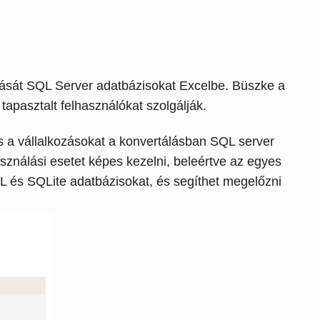
lását SQL Server adatbázisokat Excelbe. Büszke a
tapasztalt felhasználókat szolgálják.
s a vállalkozásokat a konvertálásban SQL server
nálási esetet képes kezelni, beleértve az egyes
L és SQLite adatbázisokat, és segíthet megelőzni