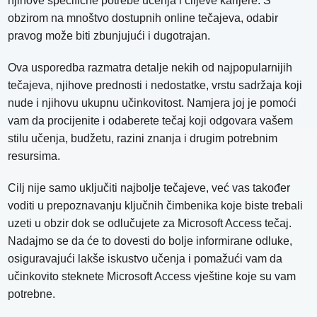
njihove specifične potrebe učenja i ciljeve karijere. S
obzirom na mnoštvo dostupnih online tečajeva, odabir
pravog može biti zbunjujući i dugotrajan.
Ova usporedba razmatra detalje nekih od najpopularnijih
tečajeva, njihove prednosti i nedostatke, vrstu sadržaja koji
nude i njihovu ukupnu učinkovitost. Namjera joj je pomoći
vam da procijenite i odaberete tečaj koji odgovara vašem
stilu učenja, budžetu, razini znanja i drugim potrebnim
resursima.
Cilj nije samo uključiti najbolje tečajeve, već vas također
voditi u prepoznavanju ključnih čimbenika koje biste trebali
uzeti u obzir dok se odlučujete za Microsoft Access tečaj.
Nadajmo se da će to dovesti do bolje informirane odluke,
osiguravajući lakše iskustvo učenja i pomažući vam da
učinkovito steknete Microsoft Access vještine koje su vam
potrebne.