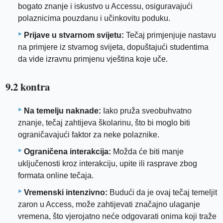
bogato znanje i iskustvo u Accessu, osiguravajući
polaznicima pouzdanu i učinkovitu poduku.
Prijave u stvarnom svijetu:
Tečaj primjenjuje nastavu
na primjere iz stvarnog svijeta, dopuštajući studentima
da vide izravnu primjenu vještina koje uče.
9.2 kontra
Na temelju naknade:
Iako pruža sveobuhvatno
znanje, tečaj zahtijeva školarinu, što bi moglo biti
ograničavajući faktor za neke polaznike.
Ograničena interakcija:
Možda će biti manje
uključenosti kroz interakciju, upite ili rasprave zbog
formata online tečaja.
Vremenski intenzivno:
Budući da je ovaj tečaj temeljit
zaron u Access, može zahtijevati značajno ulaganje
vremena, što vjerojatno neće odgovarati onima koji traže