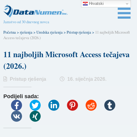
Hrvatski
Jamstvo od 30 dnevnog novca
Početna
>
rješenja
>
Uredska rješenja
>
Pristup rješenja
>
11 najboljih Microsoft
Access tečajeva (2026.)
11 najboljih Microsoft Access tečajeva
(2026.)
Pristup rješenja
16. siječnja 2026.
Podijeli sada: