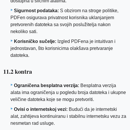
dostupna u sličnim alatima.
Sigurnost podataka:
S obzirom na stroge politike,
PDFen osigurava privatnost korisnika uklanjanjem
pretvorenih datoteka sa svojih poslužitelja nakon
nekoliko sati.
Korisničko sučelje:
Izgled PDFena je intuitivan i
jednostavan, što korisnicima olakšava pretvaranje
datoteka.
11.2 kontra
Ograničena besplatna verzija:
Besplatna verzija
alata ima ograničenja u pogledu broja datoteka i ukupne
veličine datoteka koje se mogu pretvoriti.
Ovisi o internetskoj vezi:
Budući da je internetski
alat, zahtijeva kontinuiranu i stabilnu internetsku vezu za
nesmetan rad usluge.