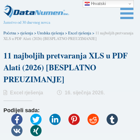
Hrvatski
Jamstvo od 30 dnevnog novca
Početna
>
rješenja
>
Uredska rješenja
>
Excel rješenja
>
11 najboljih pretvaranja
XLS u PDF Alati (2026) [BESPLATNO PREUZIMANJE]
11 najboljih pretvaranja XLS u PDF
Alati (2026) [BESPLATNO
PREUZIMANJE]
Excel rješenja
16. siječnja 2026.
Podijeli sada: