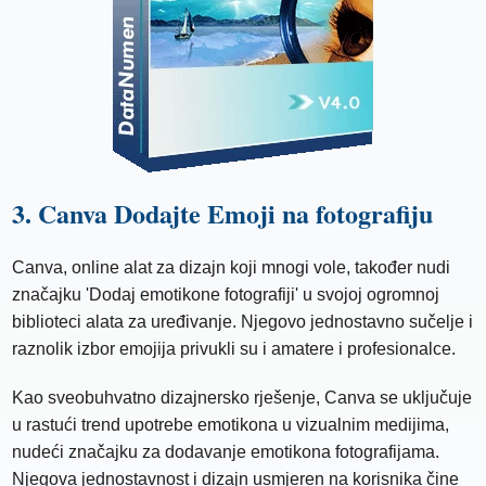
3. Canva Dodajte Emoji na fotografiju
Canva, online alat za dizajn koji mnogi vole, također nudi
značajku 'Dodaj emotikone fotografiji' u svojoj ogromnoj
biblioteci alata za uređivanje. Njegovo jednostavno sučelje i
raznolik izbor emojija privukli su i amatere i profesionalce.
Kao sveobuhvatno dizajnersko rješenje, Canva se uključuje
u rastući trend upotrebe emotikona u vizualnim medijima,
nudeći značajku za dodavanje emotikona fotografijama.
Njegova jednostavnost i dizajn usmjeren na korisnika čine