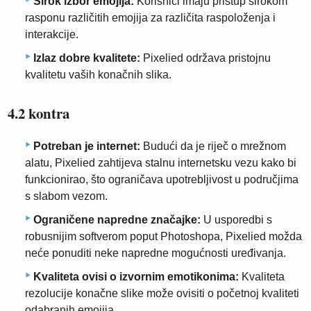
Širok izbor emojija:
Korisnici imaju pristup širokom
rasponu različitih emojija za različita raspoloženja i
interakcije.
Izlaz dobre kvalitete:
Pixelied održava pristojnu
kvalitetu vaših konačnih slika.
4.2 kontra
Potreban je internet:
Budući da je riječ o mrežnom
alatu, Pixelied zahtijeva stalnu internetsku vezu kako bi
funkcionirao, što ograničava upotrebljivost u područjima
s slabom vezom.
Ograničene napredne značajke:
U usporedbi s
robusnijim softverom poput Photoshopa, Pixelied možda
neće ponuditi neke napredne mogućnosti uređivanja.
Kvaliteta ovisi o izvornim emotikonima:
Kvaliteta
rezolucije konačne slike može ovisiti o početnoj kvaliteti
odabranih emojija.