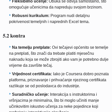
Fleksibilno učenje:
Obuka se odvija samostalno, što
omogućuje učenicima da napreduju svojom brzinom.
Robusni kurikulum:
Program nudi detaljnu
pokrivenost temeljnih i naprednih Excel tema.
5.2 kontra
Na temelju pretplate:
Ovi tečajevi općenito se temelje
na pretplati, što znači da trebate platiti mjesečnu
naknadu koja se može zbrojiti ako vam je potrebno dulje
vrijeme da završite tečaj.
Vrijednost certifikata:
Iako je Coursera dobro poznata
platforma, priznavanje i prihvaćanje njezinog certifikata
razlikuje se od poslodavca do industrije.
Suradničko učenje:
Interakcija s instruktorima i
vršnjacima je minimalna, što bi moglo učiniti manje
učinkovitim iskustvo učenja za neke pojedince koji