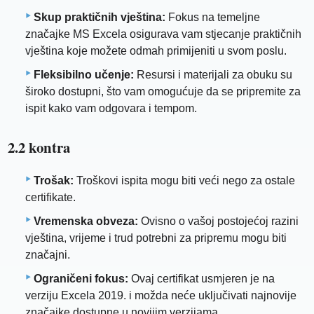
Skup praktičnih vještina:
Fokus na temeljne
značajke MS Excela osigurava vam stjecanje praktičnih
vještina koje možete odmah primijeniti u svom poslu.
Fleksibilno učenje:
Resursi i materijali za obuku su
široko dostupni, što vam omogućuje da se pripremite za
ispit kako vam odgovara i tempom.
2.2 kontra
Trošak:
Troškovi ispita mogu biti veći nego za ostale
certifikate.
Vremenska obveza:
Ovisno o vašoj postojećoj razini
vještina, vrijeme i trud potrebni za pripremu mogu biti
značajni.
Ograničeni fokus:
Ovaj certifikat usmjeren je na
verziju Excela 2019. i možda neće uključivati ​​najnovije
značajke dostupne u novijim verzijama.