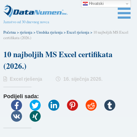
Hrvatski
Jamstvo od 30 dnevnog novca
Početna
>
rješenja
>
Uredska rješenja
>
Excel rješenja
>
10 najboljih MS Excel
certifikata (2026.)
10 najboljih MS Excel certifikata
(2026.)
Excel rješenja
16. siječnja 2026.
Podijeli sada: