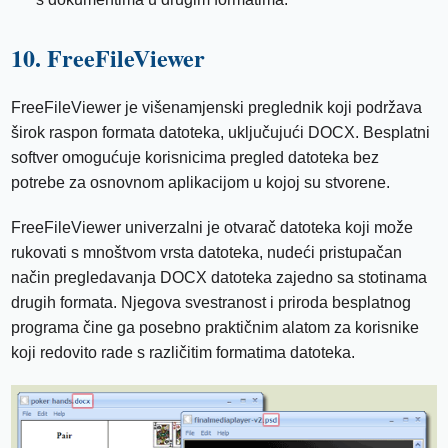
10. FreeFileViewer
FreeFileViewer je višenamjenski preglednik koji podržava
širok raspon formata datoteka, uključujući DOCX. Besplatni
softver omogućuje korisnicima pregled datoteka bez
potrebe za osnovnom aplikacijom u kojoj su stvorene.
FreeFileViewer univerzalni je otvarač datoteka koji može
rukovati s mnoštvom vrsta datoteka, nudeći pristupačan
način pregledavanja DOCX datoteka zajedno sa stotinama
drugih formata. Njegova svestranost i priroda besplatnog
programa čine ga posebno praktičnim alatom za korisnike
koji redovito rade s različitim formatima datoteka.