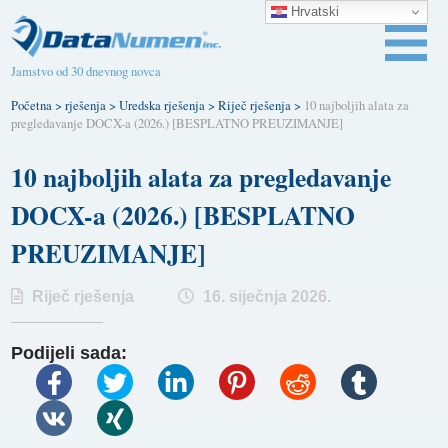
Hrvatski
Jamstvo od 30 dnevnog novca
Početna
>
rješenja
>
Uredska rješenja
>
Riječ rješenja
>
10 najboljih alata za
pregledavanje DOCX-a (2026.) [BESPLATNO PREUZIMANJE]
10 najboljih alata za pregledavanje
DOCX-a (2026.) [BESPLATNO
PREUZIMANJE]
Riječ rješenja
16. siječnja 2026.
Podijeli sada: