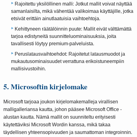
Rajoitettu yksilöllinen malli: Jotkut mallit voivat näyttää
samanlaisilta, mikä vähentää valikoimaa käyttäjille, jotka
etsivät erittäin ainutlaatuisia vaihtoehtoja.
Kehittyneen räätälöinnin puute: Mallit eivät välttämättä
tarjoa edistyneitä suunnitteluominaisuuksia, joita
tavallisesti löytyy premium-palveluista.
Peruslatausvaihtoehdot: Rajoitetut latausmuodot ja
mukautusominaisuudet verrattuna erikoistuneempiin
mallisivustoihin.
5. Microsoftin kirjelomake
Microsoft tarjoaa joukon kirjelomakemalleja virallisen
malligalleriansa kautta, johon pääsee Microsoft Office -
alustan kautta. Nämä mallit on suunniteltu erityisesti
käytettäviksi Microsoft Wordin kanssa, mikä takaa
täydellisen yhteensopivuuden ja saumattoman integroinnin.