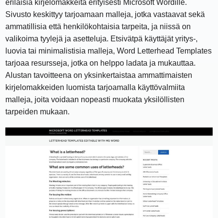
erilaisia ​​kirjelomakkeita erityisesti Microsoft Wordille.
Sivusto keskittyy tarjoamaan malleja, jotka vastaavat sekä
ammatillisia että henkilökohtaisia ​​tarpeita, ja niissä on
valikoima tyylejä ja asetteluja. Etsivätpä käyttäjät yritys-,
luovia tai minimalistisia malleja, Word Letterhead Templates
tarjoaa resursseja, jotka on helppo ladata ja mukauttaa.
Alustan tavoitteena on yksinkertaistaa ammattimaisten
kirjelomakkeiden luomista tarjoamalla käyttövalmiita
malleja, joita voidaan nopeasti muokata yksilöllisten
tarpeiden mukaan.