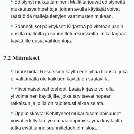
Edistynyt mukauttaminen: Mallit tarjoavat edistyneitä
mukautusvaihtoehtoja, joiden avulla käyttäjät voivat
räätälöidä malleja tiettyjen vaatimusten mukaan.
Säännölliset päivitykset: Kirjastoa päivitetään usein
uusilla malleilla ja suunnitteluresursseilla, mikä tarjoaa
käyttäjille uusia vaihtoehtoja.
7.2 Miinukset
Tilaushinta: Resurssien käyttö edellyttää tilausta, joka
ei välttämättä ole kaikkien käyttäjien saatavilla.
Ylivoimaiset vaihtoehdot: Laaja kirjasto voi olla
ylivoimainen käyttäjille, jotka tarvitsevat nopean
ratkaisun ja joilla on rajoitetusti aikaa selata.
Oppimiskäyrä: Kehittyneet mukautusominaisuudet
voivat edellyttää jyrkempää oppimiskäyrää käyttäjiltä, ​​
jotka eivät tunne suunnitteluohjelmistoja.