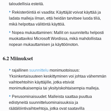
taloudellisia esteitä.
Rekisteröintiä ei vaadita: Käyttäjät voivat käyttää ja
ladata malleja ilman, että heidän tarvitsee luoda tiliä,
mikä helpottaa välitöntä käyttöä.
Nopea mukauttaminen: Mallit on suunniteltu helposti
muokattaviksi Microsoft Wordissa, mikä mahdollistaa
nopean mukauttamisen ja käyttöönoton.
6.2 Miinukset
rajallinen
suunnittelu
monimuotoisuus:
Yksinkertaisuuteen keskittyminen voi johtaa vähemmän
vaihtoehtoihin käyttäjille, jotka etsivät
monimutkaisempia tai yksityiskohtaisempia malleja.
Perusominaisuudet: Malleista saattaa puuttua
edistyneitä suunnitteluominaisuuksia ja
räätälöintivaihtoehtoja, jotka ovat saatavilla