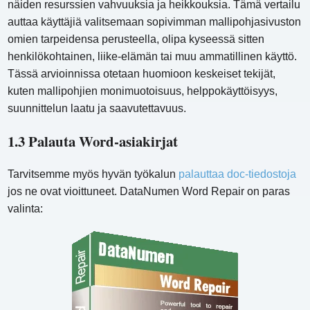
näiden resurssien vahvuuksia ja heikkouksia. Tämä vertailu
auttaa käyttäjiä valitsemaan sopivimman mallipohjasivuston
omien tarpeidensa perusteella, olipa kyseessä sitten
henkilökohtainen, liike-elämän tai muu ammatillinen käyttö.
Tässä arvioinnissa otetaan huomioon keskeiset tekijät,
kuten mallipohjien monimuotoisuus, helppokäyttöisyys,
suunnittelun laatu ja saavutettavuus.
1.3 Palauta Word-asiakirjat
Tarvitsemme myös hyvän työkalun
palauttaa doc-tiedostoja
jos ne ovat vioittuneet. DataNumen Word Repair on paras
valinta: