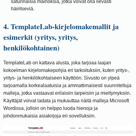
satunnaisia ​​mainoksia, jotka voivat olla lievästi
häiritseviä.
4. TemplateLab-kirjelomakemallit ja
esimerkit (yritys, yritys,
henkilökohtainen)
TemplateLab on kattava alusta, joka tarjoaa laajan
kokoelman kirjelomakepohjia eri tarkoituksiin, kuten yritys-,
yritys- ja henkilökohtaiseen käyttöön. Sivusto on ylpeä
tarjoamalla korkealaatuisia ja ammattimaisesti suunniteltuja
malleja, jotka vastaavat erilaisiin tarpeisiin ja mieltymyksiin.
Käyttäjät voivat ladata ja mukauttaa näitä malleja Microsoft
Wordissa, jolloin on helppo luoda hienoja ja
johdonmukaisia ​​asiakirjoja eri sovelluksiin.