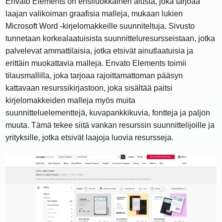
Envato Elements on ensiluokkainen alusta, joka tarjoaa
laajan valikoiman graafisia malleja, mukaan lukien
Microsoft Word -kirjelomakkeille suunniteltuja. Sivusto
tunnetaan korkealaatuisista suunnitteluresursseistaan, jotka
palvelevat ammattilaisia, jotka etsivät ainutlaatuisia ja
erittäin muokattavia malleja. Envato Elements toimii
tilausmallilla, joka tarjoaa rajoittamattoman pääsyn
kattavaan resurssikirjastoon, joka sisältää paitsi
kirjelomakkeiden malleja myös muita
suunnitteluelementtejä, kuvapankkikuvia, fontteja ja paljon
muuta. Tämä tekee siitä vankan resurssin suunnittelijoille ja
yrityksille, jotka etsivät laajoja luovia resursseja.