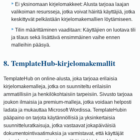
Ei yksinomaan kirjelomakkeet: Alusta tarjoaa laajan
valikoiman resursseja, jotka voivat häiritä käyttäjiä, jotka
keskittyvät pelkästään kirjelomakemallien löytämiseen.
Tilin määrittäminen vaaditaan: Käyttäjien on luotava tili
ja tilaus sekä lisättävä ensimmäinen vaihe ennen
malleihin pääsyä.
8. TemplateHub-kirjelomakemallit
TemplateHub on online-alusta, joka tarjoaa erilaisia ​​
kirjelomakemalleja, jotka on suunniteltu erilaisiin
ammatillisiin ja henkilökohtaisiin tarpeisiin. Sivusto tarjoaa
joukon ilmaisia ​​ja premium-malleja, jotka voidaan helposti
ladata ja mukauttaa Microsoft Wordissa. TemplateHubin
pääpaino on tarjota käytännöllisiä ja yksinkertaisia ​​
suunnitteluratkaisuja, jotka vastaavat jokapäiväisiä
dokumentointivaatimuksia ja varmistavat, että käyttäjät