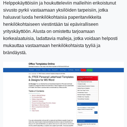
Helppokäyttöisiin ja houkutteleviin malleihin erikoistunut
sivusto pyrkii vastaamaan yksilöiden tarpeisiin, jotka
haluavat luoda henkilökohtaisia ​​​​paperitarvikkeita
henkilökohtaiseen viestintään tai epäviralliseen
yrityskäyttöön. Alusta on omistettu tarjoamaan
korkealaatuisia, ladattavia malleja, jotka voidaan helposti
mukauttaa vastaamaan henkilökohtaista tyyliä ja
brändäystä.