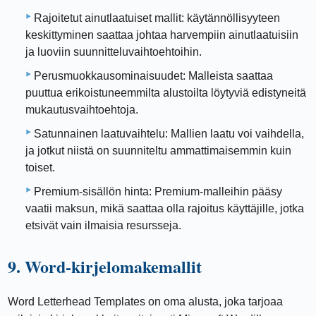
Rajoitetut ainutlaatuiset mallit: käytännöllisyyteen
keskittyminen saattaa johtaa harvempiin ainutlaatuisiin
ja luoviin suunnitteluvaihtoehtoihin.
Perusmuokkausominaisuudet: Malleista saattaa
puuttua erikoistuneemmilta alustoilta löytyviä edistyneitä
mukautusvaihtoehtoja.
Satunnainen laatuvaihtelu: Mallien laatu voi vaihdella,
ja jotkut niistä on suunniteltu ammattimaisemmin kuin
toiset.
Premium-sisällön hinta: Premium-malleihin pääsy
vaatii maksun, mikä saattaa olla rajoitus käyttäjille, jotka
etsivät vain ilmaisia ​​resursseja.
9. Word-kirjelomakemallit
Word Letterhead Templates on oma alusta, joka tarjoaa