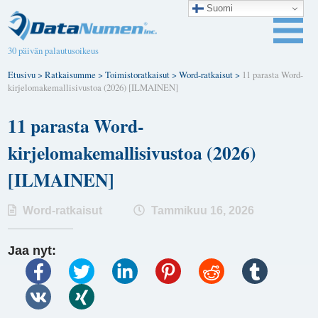
Suomi
30 päivän palautusoikeus
Etusivu
>
Ratkaisumme
>
Toimistoratkaisut
>
Word-ratkaisut
>
11 parasta Word-
kirjelomakemallisivustoa (2026) [ILMAINEN]
11 parasta Word-
kirjelomakemallisivustoa (2026)
[ILMAINEN]
Word-ratkaisut
Tammikuu 16, 2026
Jaa nyt: