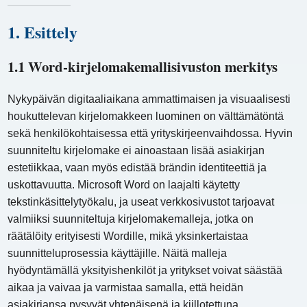
1. Esittely
1.1 Word-kirjelomakemallisivuston merkitys
Nykypäivän digitaaliaikana ammattimaisen ja visuaalisesti
houkuttelevan kirjelomakkeen luominen on välttämätöntä
sekä henkilökohtaisessa että yrityskirjeenvaihdossa. Hyvin
suunniteltu kirjelomake ei ainoastaan ​​lisää asiakirjan
estetiikkaa, vaan myös edistää brändin identiteettiä ja
uskottavuutta. Microsoft Word on laajalti käytetty
tekstinkäsittelytyökalu, ja useat verkkosivustot tarjoavat
valmiiksi suunniteltuja kirjelomakemalleja, jotka on
räätälöity erityisesti Wordille, mikä yksinkertaistaa
suunnitteluprosessia käyttäjille. Näitä malleja
hyödyntämällä yksityishenkilöt ja yritykset voivat säästää
aikaa ja vaivaa ja varmistaa samalla, että heidän
asiakirjansa pysyvät yhtenäisenä ja kiillotettuna.