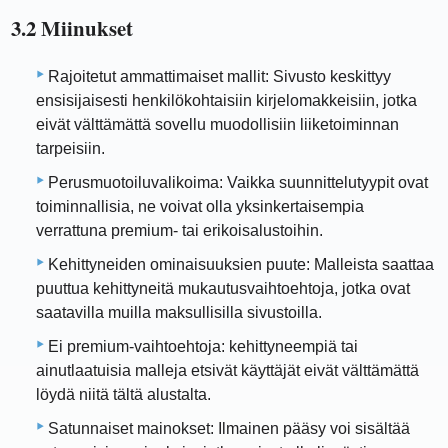
3.2 Miinukset
Rajoitetut ammattimaiset mallit: Sivusto keskittyy
ensisijaisesti henkilökohtaisiin kirjelomakkeisiin, jotka
eivät välttämättä sovellu muodollisiin liiketoiminnan
tarpeisiin.
Perusmuotoiluvalikoima: Vaikka suunnittelutyypit ovat
toiminnallisia, ne voivat olla yksinkertaisempia
verrattuna premium- tai erikoisalustoihin.
Kehittyneiden ominaisuuksien puute: Malleista saattaa
puuttua kehittyneitä mukautusvaihtoehtoja, jotka ovat
saatavilla muilla maksullisilla sivustoilla.
Ei premium-vaihtoehtoja: kehittyneempiä tai
ainutlaatuisia malleja etsivät käyttäjät eivät välttämättä
löydä niitä tältä alustalta.
Satunnaiset mainokset: Ilmainen pääsy voi sisältää