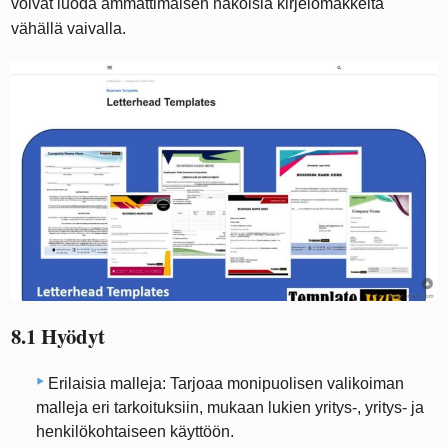
voivat luoda ammattimaisen näköisiä kirjelomakkeita
vähällä vaivalla.
8.1 Hyödyt
Erilaisia ​​malleja: Tarjoaa monipuolisen valikoiman
malleja eri tarkoituksiin, mukaan lukien yritys-, yritys- ja
henkilökohtaiseen käyttöön.