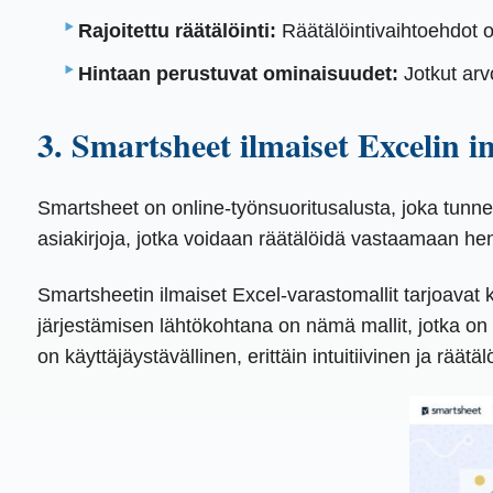
Rajoitettu räätälöinti:
Räätälöintivaihtoehdot ov
Hintaan perustuvat ominaisuudet:
Jotkut arv
3. Smartsheet ilmaiset Excelin i
Smartsheet on online-työnsuoritusalusta, joka tunneta
asiakirjoja, jotka voidaan räätälöidä vastaamaan henk
Smartsheetin ilmaiset Excel-varastomallit tarjoavat k
järjestämisen lähtökohtana on nämä mallit, jotka on s
on käyttäjäystävällinen, erittäin intuitiivinen ja räät