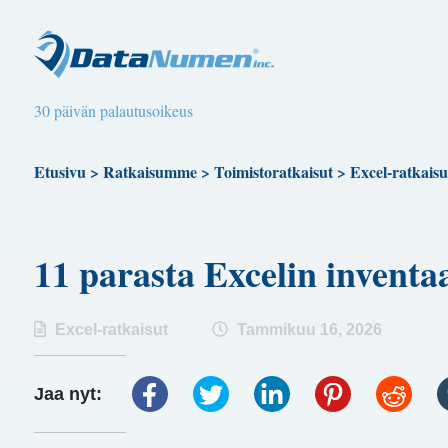
30 päivän palautusoikeus
Etusivu
>
Ratkaisumme
>
Toimistoratkaisut
>
Excel-ratkaisu
11 parasta Excelin invent
Excel-ratkaisut
Tammikuu 16, 2026
Jaa nyt: