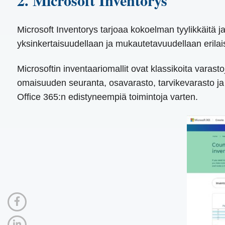
2. Microsoft Inventorys
Microsoft Inventorys tarjoaa kokoelman tyylikkäitä ja
yksinkertaisuudellaan ja mukautetavuudellaan erilaisi
Microsoftin inventaariomallit ovat klassikoita varast
omaisuuden seuranta, osavarasto, tarvikevarasto ja p
Office 365:n edistyneempiä toimintoja varten.