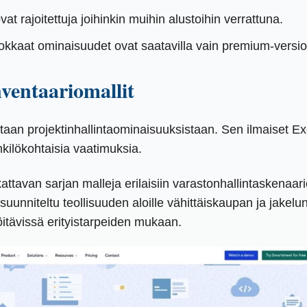
at rajoitettuja joihinkin muihin alustoihin verrattuna.
okkaat ominaisuudet ovat saatavilla vain premium-versioi
nventaariomallit
an projektinhallintaominaisuuksistaan. Sen ilmaiset Excel-
ilökohtaisia ​​vaatimuksia.
attavan sarjan malleja erilaisiin varastonhallintaskenaar
uunniteltu teollisuuden aloille vähittäiskaupan ja jakelu
älöitävissä erityistarpeiden mukaan.