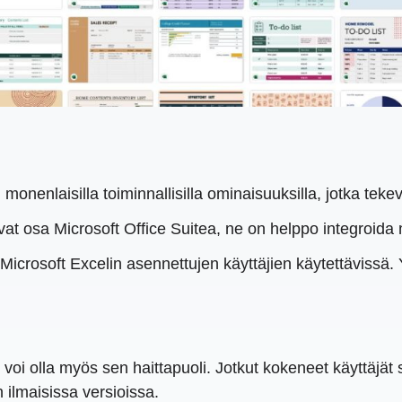
onenlaisilla toiminnallisilla ominaisuuksilla, jotka tekevät
at osa Microsoft Office Suitea, ne on helppo integroida m
icrosoft Excelin asennettujen käyttäjien käytettävissä. Y
voi olla myös sen haittapuoli. Jotkut kokeneet käyttäjät
n ilmaisissa versioissa.