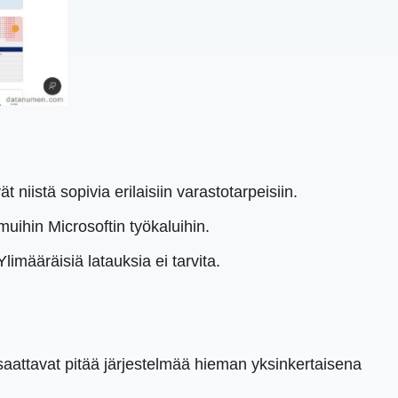
 niistä sopivia erilaisiin varastotarpeisiin.
uihin Microsoftin työkaluihin.
limääräisiä latauksia ei tarvita.
 saattavat pitää järjestelmää hieman yksinkertaisena