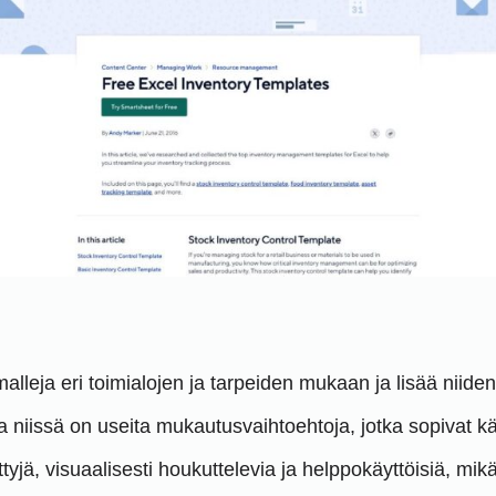
lleja eri toimialojen ja tarpeiden mukaan ja lisää niide
ka niissä on useita mukautusvaihtoehtoja, jotka sopivat kä
ettyjä, visuaalisesti houkuttelevia ja helppokäyttöisiä, m