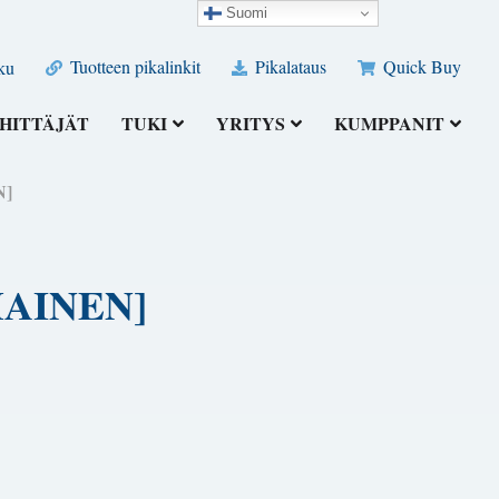
Suomi
Tuotteen pikalinkit
Pikalataus
Quick Buy
ku
HITTÄJÄT
TUKI
YRITYS
KUMPPANIT
N]
ILMAINEN]