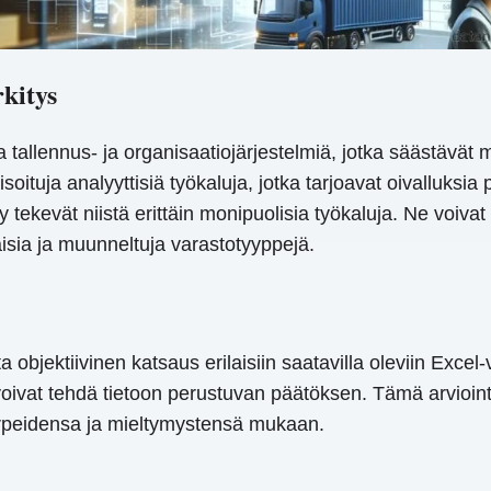
kitys
 tallennus- ja organisaatiojärjestelmiä, jotka säästävät m
soituja analyyttisiä työkaluja, jotka tarjoavat oivalluksi
tekevät niistä erittäin monipuolisia työkaluja. Ne voivat p
aisia ​​ja muunneltuja varastotyyppejä.
a objektiivinen katsaus erilaisiin saatavilla oleviin Excel
 voivat tehdä tietoon perustuvan päätöksen. Tämä arvioint
tarpeidensa ja mieltymystensä mukaan.