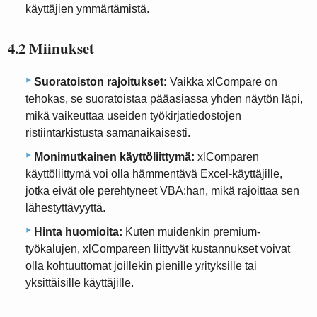
käyttäjien ymmärtämistä.
4.2 Miinukset
Suoratoiston rajoitukset:
Vaikka xlCompare on
tehokas, se suoratoistaa pääasiassa yhden näytön läpi,
mikä vaikeuttaa useiden työkirjatiedostojen
ristiintarkistusta samanaikaisesti.
Monimutkainen käyttöliittymä:
xlComparen
käyttöliittymä voi olla hämmentävä Excel-käyttäjille,
jotka eivät ole perehtyneet VBA:han, mikä rajoittaa sen
lähestyttävyyttä.
Hinta huomioita:
Kuten muidenkin premium-
työkalujen, xlCompareen liittyvät kustannukset voivat
olla kohtuuttomat joillekin pienille yrityksille tai
yksittäisille käyttäjille.