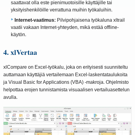
saattavat olla este pienimuotoisille käyttäjille tai
yksityishenkilöille verrattuna muihin työkaluihin.
Internet-vaatimus:
Pilvipohjaisena työkaluna xltrail
vaatii vakaan Internet-yhteyden, mikä estää offline-
käytön.
4. xlVertaa
xlCompare on Excel-työkalu, joka on erityisesti suunniteltu
auttamaan käyttäjiä vertailemaan Excel-laskentataulukoita
ja Visual Basic for Applications (VBA) -makroja. Ohjelmisto
helpottaa erojen tunnistamista visuaalisen vertailuasettelun
avulla.