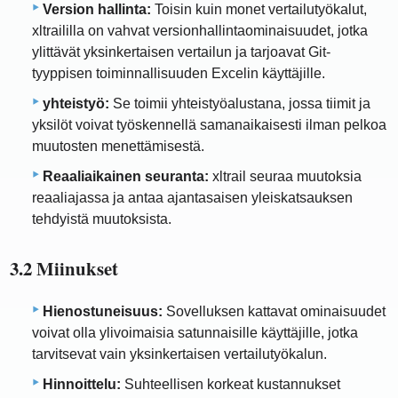
Version hallinta:
Toisin kuin monet vertailutyökalut,
xltraililla on vahvat versionhallintaominaisuudet, jotka
ylittävät yksinkertaisen vertailun ja tarjoavat Git-
tyyppisen toiminnallisuuden Excelin käyttäjille.
yhteistyö:
Se toimii yhteistyöalustana, jossa tiimit ja
yksilöt voivat työskennellä samanaikaisesti ilman pelkoa
muutosten menettämisestä.
Reaaliaikainen seuranta:
xltrail seuraa muutoksia
reaaliajassa ja antaa ajantasaisen yleiskatsauksen
tehdyistä muutoksista.
3.2 Miinukset
Hienostuneisuus:
Sovelluksen kattavat ominaisuudet
voivat olla ylivoimaisia ​​satunnaisille käyttäjille, jotka
tarvitsevat vain yksinkertaisen vertailutyökalun.
Hinnoittelu:
Suhteellisen korkeat kustannukset