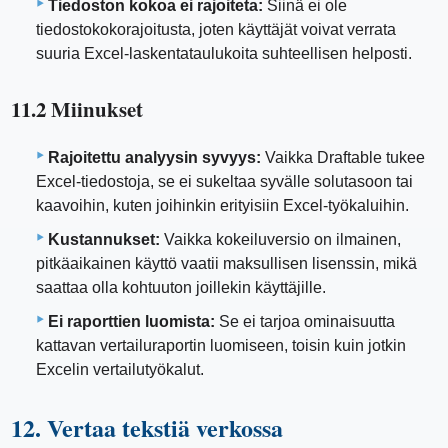
Tiedoston kokoa ei rajoiteta:
Siinä ei ole
tiedostokokorajoitusta, joten käyttäjät voivat verrata
suuria Excel-laskentataulukoita suhteellisen helposti.
11.2 Miinukset
Rajoitettu analyysin syvyys:
Vaikka Draftable tukee
Excel-tiedostoja, se ei sukeltaa syvälle solutasoon tai
kaavoihin, kuten joihinkin erityisiin Excel-työkaluihin.
Kustannukset:
Vaikka kokeiluversio on ilmainen,
pitkäaikainen käyttö vaatii maksullisen lisenssin, mikä
saattaa olla kohtuuton joillekin käyttäjille.
Ei raporttien luomista:
Se ei tarjoa ominaisuutta
kattavan vertailuraportin luomiseen, toisin kuin jotkin
Excelin vertailutyökalut.
12. Vertaa tekstiä verkossa