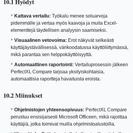
10.1 Hyödyt
Kattava vertailu:
Työkalu menee soluarvoja
pidemmälle ja vertaa myös kaavoja ja muita Excel-
elementtejä täydellisen analyysin saamiseksi.
Visuaalinen vetovoima:
Erot näkyvät selkeästi
käyttäjäystävällisessä, värikoodatussa käyttöliittymässä,
mikä parantaa sen helppokäyttöisyyttä.
Automaattinen raportointi:
Vertailuprosessin jälkeen
PerfectXL Compare tarjoaa yksityiskohtaisia,
automaattisia raportteja havaituista eroista.
10.2 Miinukset
Ohjelmistojen yhteensopivuus:
PerfectXL Compare
perustuu ensisijaisesti Microsoft Officeen, mikä rajoittaa
käyttäjiä, jotka toimivat muilla ohjelmistoalustoilla.