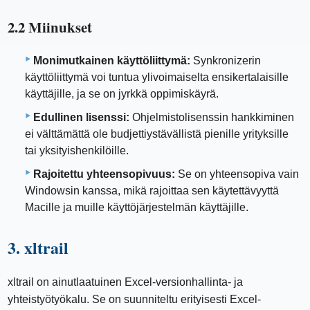
2.2 Miinukset
Monimutkainen käyttöliittymä:
Synkronizerin
käyttöliittymä voi tuntua ylivoimaiselta ensikertalaisille
käyttäjille, ja se on jyrkkä oppimiskäyrä.
Edullinen lisenssi:
Ohjelmistolisenssin hankkiminen
ei välttämättä ole budjettiystävällistä pienille yrityksille
tai yksityishenkilöille.
Rajoitettu yhteensopivuus:
Se on yhteensopiva vain
Windowsin kanssa, mikä rajoittaa sen käytettävyyttä
Macille ja muille käyttöjärjestelmän käyttäjille.
3. xltrail
xltrail on ainutlaatuinen Excel-versionhallinta- ja
yhteistyötyökalu. Se on suunniteltu erityisesti Excel-