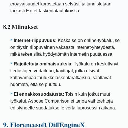
eroavaisuudet korostetaan selvästi ja tunnistetaan
tarkasti Excel-laskentataulukoissa.
8.2 Miinukset
Internet-riippuvuus:
Koska se on online-työkalu, se
on täysin riippuvainen vakaasta Internet-yhteydestä,
mikä tekee siitä hyödyttömän Internetin puuttuessa.
Rajoitettuja ominaisuuksia:
Työkalu on keskittynyt
tiedostojen vertailuun; käyttäjät, jotka etsivät
kattavampaa taulukkolaskentaratkaisua, saattavat
huomata, että se puuttuu.
Ei ennakkosuodatusta:
Toisin kuin jotkut muut
työkalut, Aspose Comparison ei tarjoa vaihtoehtoja
edistyneelle suodatukselle vertailuprosessin aikana.
9. Florencesoft DiffEngineX