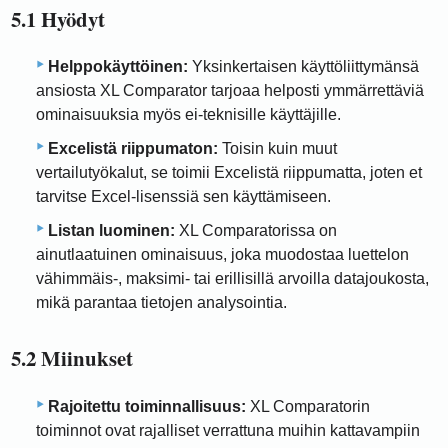
5.1 Hyödyt
Helppokäyttöinen:
Yksinkertaisen käyttöliittymänsä
ansiosta XL Comparator tarjoaa helposti ymmärrettäviä
ominaisuuksia myös ei-teknisille käyttäjille.
Excelistä riippumaton:
Toisin kuin muut
vertailutyökalut, se toimii Excelistä riippumatta, joten et
tarvitse Excel-lisenssiä sen käyttämiseen.
Listan luominen:
XL Comparatorissa on
ainutlaatuinen ominaisuus, joka muodostaa luettelon
vähimmäis-, maksimi- tai erillisillä arvoilla datajoukosta,
mikä parantaa tietojen analysointia.
5.2 Miinukset
Rajoitettu toiminnallisuus:
XL Comparatorin
toiminnot ovat rajalliset verrattuna muihin kattavampiin