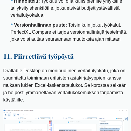
Hinnoittelu:
Työkalu voi olla kallis pienille yrityksille
tai yksityishenkilöille, jotka etsivät budjettiystävällistä
vertailutyökalua.
Versionhallinnan puute:
Toisin kuin jotkut työkalut,
PerfectXL Compare ei tarjoa versionhallintajärjestelmää,
joka voisi auttaa seuraamaan muutoksia ajan mittaan.
11. Piirrettävä työpöytä
Draftable Desktop on monipuolinen vertailutyökalu, joka on
suunniteltu toimimaan erilaisten asiakirjatyyppien kanssa,
mukaan lukien Excel-laskentataulukot. Se korostaa selkeän
ja helposti ymmärrettävän vertailukokemuksen tarjoamista
käyttäjille.