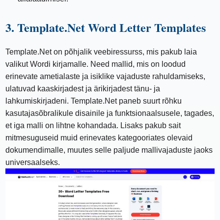
3. Template.Net Word Letter Templates
Template.Net on põhjalik veebiressurss, mis pakub laia
valikut Wordi kirjamalle. Need mallid, mis on loodud
erinevate ametialaste ja isiklike vajaduste rahuldamiseks,
ulatuvad kaaskirjadest ja ärikirjadest tänu- ja
lahkumiskirjadeni. Template.Net paneb suurt rõhku
kasutajasõbralikule disainile ja funktsionaalsusele, tagades,
et iga malli on lihtne kohandada. Lisaks pakub sait
mitmesuguseid muid erinevates kategooriates olevaid
dokumendimalle, muutes selle paljude mallivajaduste jaoks
universaalseks.