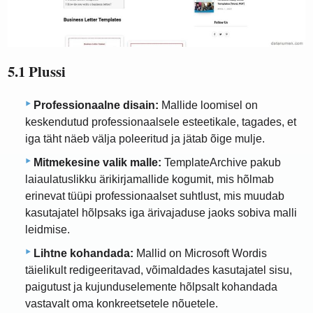
5.1 Plussi
Professionaalne disain:
Mallide loomisel on
keskendutud professionaalsele esteetikale, tagades, et
iga täht näeb välja poleeritud ja jätab õige mulje.
Mitmekesine valik malle:
TemplateArchive pakub
laiaulatuslikku ärikirjamallide kogumit, mis hõlmab
erinevat tüüpi professionaalset suhtlust, mis muudab
kasutajatel hõlpsaks iga ärivajaduse jaoks sobiva malli
leidmise.
Lihtne kohandada:
Mallid on Microsoft Wordis
täielikult redigeeritavad, võimaldades kasutajatel sisu,
paigutust ja kujunduselemente hõlpsalt kohandada
vastavalt oma konkreetsetele nõuetele.