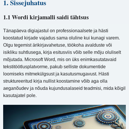
1. Sissejuhatus
1.1 Wordi kirjamalli saidi tähtsus
Tänapäeva digiajastul on professionaalsete ja hästi
koostatud kirjade vajadus sama oluline kui kunagi varem.
Olgu tegemist ärikirjavahetuse, töökoha avalduste või
isikliku suhtlusega, kirja esitusviis võib selle mõju oluliselt
mõjutada. Microsoft Word, mis on üks enimkasutatavaid
tekstitöötlusplatvorme, pakub selliste dokumentide
loomiseks mitmekülgsust ja kasutusmugavust. Hästi
struktureeritud kirja nullist koostamine võib aga olla
aeganõudev ja nõuda kujundusalaseid teadmisi, mida kõigil
kasutajatel pole.