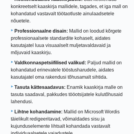
konkreetselt kaaskirja mallidele, tagades, et iga mall on
kohandatud vastavalt töötaotluste ainulaadsetele
nõuetele.
Professionaalne disain:
Mallid on loodud kõrgete
professionaalsete standardite kohaselt, aidates
kasutajatel luua visuaalselt muljetavaldavaid ja
mõjuvaid kaaskirju.
Valdkonnaspetsiifilised valikud:
Paljud mallid on
kohandatud erinevatele tööstusharudele, aidates
kasutajatel oma rakendusi tõhusamalt sihtida.
Tasuta kättesaadavus:
Enamik kaaskirja malle on
tasuta saadaval, pakkudes tööotsijatele kulutõhusaid
lahendusi.
Lihtne kohandamine:
Mallid on Microsoft Wordis
täielikult redigeeritavad, võimaldades sisu ja
kujunduselemente lihtsalt kohandada vastavalt
individuaalsetele vajadustele.