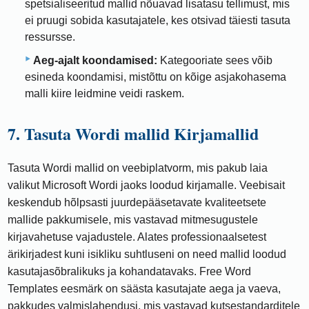
spetsialiseeritud mallid nõuavad lisatasu tellimust, mis
ei pruugi sobida kasutajatele, kes otsivad täiesti tasuta
ressursse.
Aeg-ajalt koondamised:
Kategooriate sees võib
esineda koondamisi, mistõttu on kõige asjakohasema
malli kiire leidmine veidi raskem.
7. Tasuta Wordi mallid Kirjamallid
Tasuta Wordi mallid on veebiplatvorm, mis pakub laia
valikut Microsoft Wordi jaoks loodud kirjamalle. Veebisait
keskendub hõlpsasti juurdepääsetavate kvaliteetsete
mallide pakkumisele, mis vastavad mitmesugustele
kirjavahetuse vajadustele. Alates professionaalsetest
ärikirjadest kuni isikliku suhtluseni on need mallid loodud
kasutajasõbralikuks ja kohandatavaks. Free Word
Templates eesmärk on säästa kasutajate aega ja vaeva,
pakkudes valmislahendusi, mis vastavad kutsestandarditele