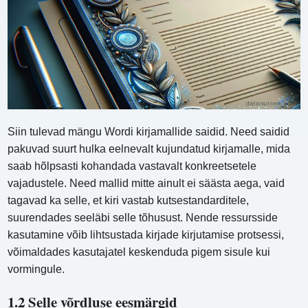
Siin tulevad mängu Wordi kirjamallide saidid. Need saidid
pakuvad suurt hulka eelnevalt kujundatud kirjamalle, mida
saab hõlpsasti kohandada vastavalt konkreetsetele
vajadustele. Need mallid mitte ainult ei säästa aega, vaid
tagavad ka selle, et kiri vastab kutsestandarditele,
suurendades seeläbi selle tõhusust. Nende ressursside
kasutamine võib lihtsustada kirjade kirjutamise protsessi,
võimaldades kasutajatel keskenduda pigem sisule kui
vormingule.
1.2 Selle võrdluse eesmärgid