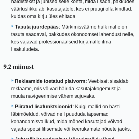
näidistekst ja juhised selle kohta, mida lisada, pakkudes
väärtuslikku abi kasutajatele, kes ei pruugi olla kindlad,
kuidas oma kirju üles ehitada.
Tasuta juurdepääs:
Märkimisväärne hulk malle on
tasuta saadaval, pakkudes ökonoomset lahendust neile,
kes vajavad professionaalseid kirjamalle ilma
lisakuludeta.
9.2 miinust
Reklaamide toetatud platvorm:
Veebisait sisaldab
reklaame, mis võivad häirida kasutajakogemust ja
muuta navigeerimise vähem sujuvaks.
Piiratud lisafunktsioonid:
Kuigi mallid on hästi
läbimõeldud, võivad neil puududa täpsemad
kohandamisvalikud, mida mõned kasutajad võivad
vajada spetsiifilisemate või keerukamate nõuete jaoks.