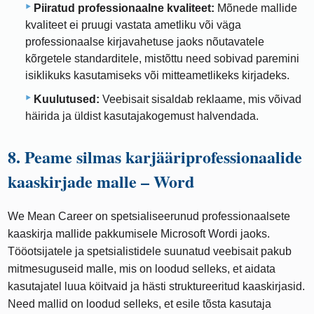
Piiratud professionaalne kvaliteet:
Mõnede mallide
kvaliteet ei pruugi vastata ametliku või väga
professionaalse kirjavahetuse jaoks nõutavatele
kõrgetele standarditele, mistõttu need sobivad paremini
isiklikuks kasutamiseks või mitteametlikeks kirjadeks.
Kuulutused:
Veebisait sisaldab reklaame, mis võivad
häirida ja üldist kasutajakogemust halvendada.
8. Peame silmas karjääriprofessionaalide
kaaskirjade malle – Word
We Mean Career on spetsialiseerunud professionaalsete
kaaskirja mallide pakkumisele Microsoft Wordi jaoks.
Tööotsijatele ja spetsialistidele suunatud veebisait pakub
mitmesuguseid malle, mis on loodud selleks, et aidata
kasutajatel luua köitvaid ja hästi struktureeritud kaaskirjasid.
Need mallid on loodud selleks, et esile tõsta kasutaja