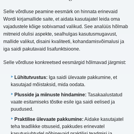
Selle võrdluse peamine eesmärk on hinnata erinevaid
Wordi kirjamallide saite, et aidata kasutajatel leida oma
vajadustele kõige sobivamad valikud. See analüüs hõlmab
mitmeid olulisi aspekte, sealhulgas kasutusmugavust,
mallide valikut, disaini kvaliteeti, kohandamisvõimalusi ja
iga saidi pakutavaid lisafunktsioone.
Selle võrdluse konkreetsed eesmärgid hõlmavad järgmist:
Lühitutvustus:
Iga saidi ülevaate pakkumine, et
kasutajad mõistaksid, mida oodata.
Plusside ja miinuste hindamine:
Tasakaalustatud
vaate esitamiseks tõstke esile iga saidi eelised ja
puudused.
Praktilise ülevaate pakkumine:
Aidake kasutajatel
teha teadlikke otsuseid, pakkudes erinevatel
kasutusjuhtudel põhinevaid praktilisi teadmisi ja