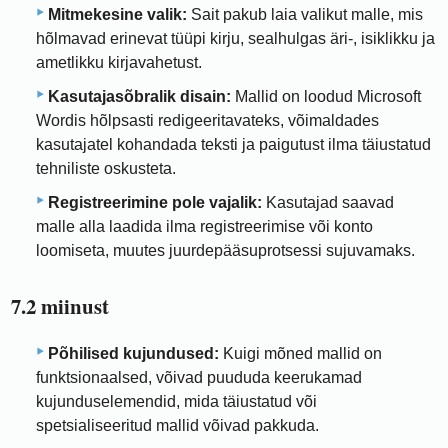
Mitmekesine valik:
Sait pakub laia valikut malle, mis
hõlmavad erinevat tüüpi kirju, sealhulgas äri-, isiklikku ja
ametlikku kirjavahetust.
Kasutajasõbralik disain:
Mallid on loodud Microsoft
Wordis hõlpsasti redigeeritavateks, võimaldades
kasutajatel kohandada teksti ja paigutust ilma täiustatud
tehniliste oskusteta.
Registreerimine pole vajalik:
Kasutajad saavad
malle alla laadida ilma registreerimise või konto
loomiseta, muutes juurdepääsuprotsessi sujuvamaks.
7.2 miinust
Põhilised kujundused:
Kuigi mõned mallid on
funktsionaalsed, võivad puududa keerukamad
kujunduselemendid, mida täiustatud või
spetsialiseeritud mallid võivad pakkuda.