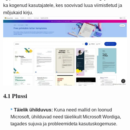
ka kogenud kasutajatele, kes soovivad luua viimistletud ja
mõjukaid kirju.
4.1 Plussi
Täielik ühilduvus:
Kuna need mallid on loonud
Microsoft, ühilduvad need täielikult Microsoft Wordiga,
tagades sujuva ja probleemideta kasutuskogemuse.