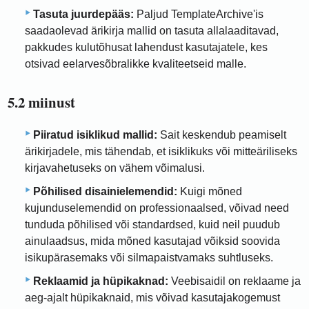
Tasuta juurdepääs:
Paljud TemplateArchive'is
saadaolevad ärikirja mallid on tasuta allalaaditavad,
pakkudes kulutõhusat lahendust kasutajatele, kes
otsivad eelarvesõbralikke kvaliteetseid malle.
5.2 miinust
Piiratud isiklikud mallid:
Sait keskendub peamiselt
ärikirjadele, mis tähendab, et isiklikuks või mitteäriliseks
kirjavahetuseks on vähem võimalusi.
Põhilised disainielemendid:
Kuigi mõned
kujunduselemendid on professionaalsed, võivad need
tunduda põhilised või standardsed, kuid neil puudub
ainulaadsus, mida mõned kasutajad võiksid soovida
isikupärasemaks või silmapaistvamaks suhtluseks.
Reklaamid ja hüpikaknad:
Veebisaidil on reklaame ja
aeg-ajalt hüpikaknaid, mis võivad kasutajakogemust