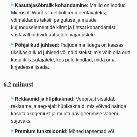
Kasutajasõbralik kohandamine:
Mallid on loodud
Microsoft Wordis täielikult redigeeritavateks,
võimaldades teksti, paigutuse ja muude
kujunduselementide kiiret ja lihtsat kohandamist
vastavalt individuaalsetele vajadustele.
Põhjalikud juhised:
Paljude mallidega on kaasas
üksikasjalikud juhised või näidistekst, mis võib olla eriti
kasulik kasutajatele, kes pole kindlad, mida oma
kirjadesse lisada.
6.2 miinust
Reklaamid ja hüpikaknad:
Veebisait sisaldab
reklaame ja aeg-ajalt hüpikaknaid, mis võivad häirida
kasutajakogemust ja muuta navigeerimise vähem
sujuvaks.
Premium funktsioonid:
Mõned täpsemad või