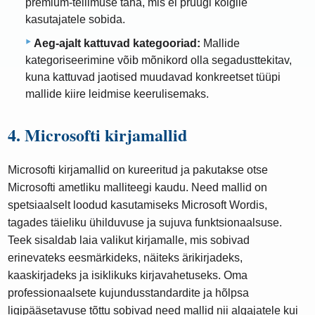
premium-tellimuse taha, mis ei pruugi kõigile
kasutajatele sobida.
Aeg-ajalt kattuvad kategooriad:
Mallide
kategoriseerimine võib mõnikord olla segadusttekitav,
kuna kattuvad jaotised muudavad konkreetset tüüpi
mallide kiire leidmise keerulisemaks.
4. Microsofti kirjamallid
Microsofti kirjamallid on kureeritud ja pakutakse otse
Microsofti ametliku malliteegi kaudu. Need mallid on
spetsiaalselt loodud kasutamiseks Microsoft Wordis,
tagades täieliku ühilduvuse ja sujuva funktsionaalsuse.
Teek sisaldab laia valikut kirjamalle, mis sobivad
erinevateks eesmärkideks, näiteks ärikirjadeks,
kaaskirjadeks ja isiklikuks kirjavahetuseks. Oma
professionaalsete kujundusstandardite ja hõlpsa
ligipääsetavuse tõttu sobivad need mallid nii algajatele kui