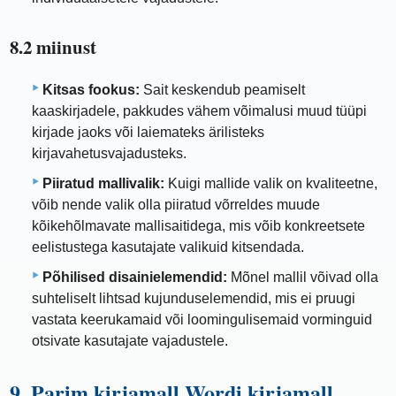
8.2 miinust
Kitsas fookus:
Sait keskendub peamiselt
kaaskirjadele, pakkudes vähem võimalusi muud tüüpi
kirjade jaoks või laiemateks ärilisteks
kirjavahetusvajadusteks.
Piiratud mallivalik:
Kuigi mallide valik on kvaliteetne,
võib nende valik olla piiratud võrreldes muude
kõikehõlmavate mallisaitidega, mis võib konkreetsete
eelistustega kasutajate valikuid kitsendada.
Põhilised disainielemendid:
Mõnel mallil võivad olla
suhteliselt lihtsad kujunduselemendid, mis ei pruugi
vastata keerukamaid või loomingulisemaid vorminguid
otsivate kasutajate vajadustele.
9. Parim kirjamall Wordi kirjamall