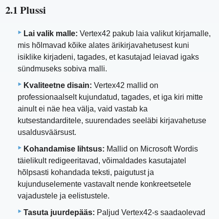
2.1 Plussi
Lai valik malle:
Vertex42 pakub laia valikut kirjamalle,
mis hõlmavad kõike alates ärikirjavahetusest kuni
isiklike kirjadeni, tagades, et kasutajad leiavad igaks
sündmuseks sobiva malli.
Kvaliteetne disain:
Vertex42 mallid on
professionaalselt kujundatud, tagades, et iga kiri mitte
ainult ei näe hea välja, vaid vastab ka
kutsestandarditele, suurendades seeläbi kirjavahetuse
usaldusväärsust.
Kohandamise lihtsus:
Mallid on Microsoft Wordis
täielikult redigeeritavad, võimaldades kasutajatel
hõlpsasti kohandada teksti, paigutust ja
kujunduselemente vastavalt nende konkreetsetele
vajadustele ja eelistustele.
Tasuta juurdepääs:
Paljud Vertex42-s saadaolevad