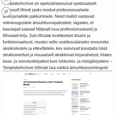
TemplateArchive on spetsialiseerunud spetsiaalselt
Microsoft Wordi jaoks loodud professionaalsete
ärikirjamallide pakkumisele. Need mallid vastavad
mitmesugustele ärisuhtlusvajadustele, tagades, et
kasutajad saavad hõlpsalt luua professionaalseid ja
tõhusaid kirju. Sait rõhutab kvaliteetset disaini ja
funktsionaalsust, muutes selle usaldusväärseks ressursiks
üksikisikutele ja ettevõtetele, kes soovivad koostada hästi
struktureeritud ja visuaalselt atraktiivset kirjavahetust. Alates
kaas- ja soovituskirjadest kuni lahkumis- ja müügikirjadeni –
TemplateArchive hõlmab laia valikut ärisuhtlusvorminguid.