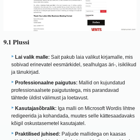
9.1 Plussi
Lai valik malle:
Sait pakub laia valikut kirjamalle, mis
sobivad erinevatel eesmärkidel, sealhulgas äri-, isiklikud
ja tänukirjad.
Professionaalne paigutus:
Mallid on kujundatud
professionaalsete paigutustega, mis parandavad
tähtede üldist välimust ja loetavust.
Kasutajasõbralik:
Iga malli on Microsoft Wordis lihtne
redigeerida ja kohandada, muutes selle kättesaadavaks
kõigil oskustasemetel kasutajatel.
Praktilised juhised:
Paljude mallidega on kaasas