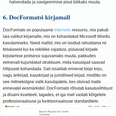
halvendada ja navigeerimise pisut tülikaks muuta.
6. DocFormatsi kirjamall
DocFormats on populaarne
Internetis
ressurss, mis pakub
laia valikut kirjamalle, mis on kohandatud Microsoft Wordis
kasutamiseks. Need mallid, mis on loodud rahuldama nii
tööalaseid kui ka isiklikke vajadusi, püüavad kirjade
kirjutamise protsessi sujuvamaks muuta, pakkudes
eelnevalt kujundatud struktuure, mida kasutajad saavad
hõlpsasti kohandada. Sait sisaldab erinevat tüüpi kirju,
nagu ärikirjad, kaaskirjad ja juriidilised kirjad, mistõttu on
see mitmekülgne valik kasutajatele, kes otsivad malle
erinevatel eesmärkidel. DocFormats rõhutab kasutuslihtsust
ja disaini kvaliteeti, tagades, et iga mall vastab kõrgetele
professionaalsuse ja funktsionaalsuse standarditele.