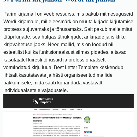
Parim kirjamall on veebiressurss, mis pakub mitmesuguseid
Wordi kirjamalle, mille eesmärk on muuta kirjade kirjutamise
protsess sujuvamaks ja tõhusamaks. Sait pakub malle mitut
tüüpi kirjade, sealhulgas tänukirjade, ärikirjade ja isikliku
kirjavahetuse jaoks. Need mallid, mis on loodud nii
esteetilist kui ka funktsionaalsust silmas pidades, aitavad
kasutajatel kiiresti tõhusaid ja professionaalselt
vormindatud kirju luua. Best Letter Template keskendub
lihtsalt kasutatavate ja hästi organiseeritud mallide
pakkumisele, mida saab kohandada vastavalt
individuaalsetele vajadustele.