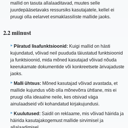
mallid on tasuta allalaaditavad, muutes selle
juurdepääsetavaks ressursiks kasutajatele, kellel ei
pruugi olla eelarvet esmaklassiliste mallide jaoks.
2.2 miinust
Piiratud lisafunktsioonid:
Kuigi mallid on hästi
kujundatud, võivad neil puududa täiustatud funktsioonid
ja funktsioonid, mida mõned kasutajad võivad nõuda
keerukamate dokumentide või konkreetsete ärivajaduste
jaoks.
Malli ühtsus:
Mõned kasutajad võivad avastada, et
mallide kujundus võib olla mõnevõrra ühtlane, mis ei
pruugi olla ideaalne neile, kes otsivad väga
ainulaadseid või kohandatud kirjakujundusi.
Kuulutused:
Saidil on reklaame, mis võivad häirida ja
häirida kasutajakogemust mallide sirvimisel ja
allalaadimisel.