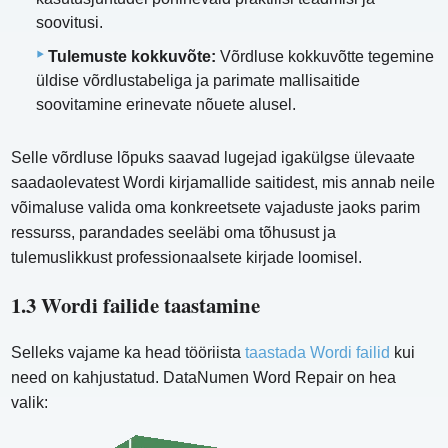
soovitusi.
Tulemuste kokkuvõte:
Võrdluse kokkuvõtte tegemine
üldise võrdlustabeliga ja parimate mallisaitide
soovitamine erinevate nõuete alusel.
Selle võrdluse lõpuks saavad lugejad igakülgse ülevaate
saadaolevatest Wordi kirjamallide saitidest, mis annab neile
võimaluse valida oma konkreetsete vajaduste jaoks parim
ressurss, parandades seeläbi oma tõhusust ja
tulemuslikkust professionaalsete kirjade loomisel.
1.3 Wordi failide taastamine
Selleks vajame ka head tööriista
taastada Wordi failid
kui
need on kahjustatud. DataNumen Word Repair on hea
valik: