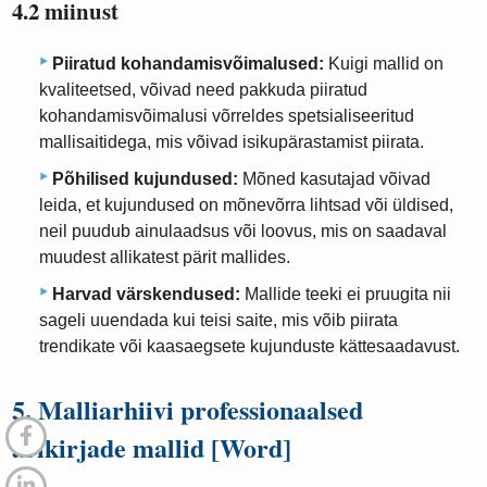
4.2 miinust
Piiratud kohandamisvõimalused:
Kuigi mallid on
kvaliteetsed, võivad need pakkuda piiratud
kohandamisvõimalusi võrreldes spetsialiseeritud
mallisaitidega, mis võivad isikupärastamist piirata.
Põhilised kujundused:
Mõned kasutajad võivad
leida, et kujundused on mõnevõrra lihtsad või üldised,
neil puudub ainulaadsus või loovus, mis on saadaval
muudest allikatest pärit mallides.
Harvad värskendused:
Mallide teeki ei pruugita nii
sageli uuendada kui teisi saite, mis võib piirata
trendikate või kaasaegsete kujunduste kättesaadavust.
5. Malliarhiivi professionaalsed
ärikirjade mallid [Word]