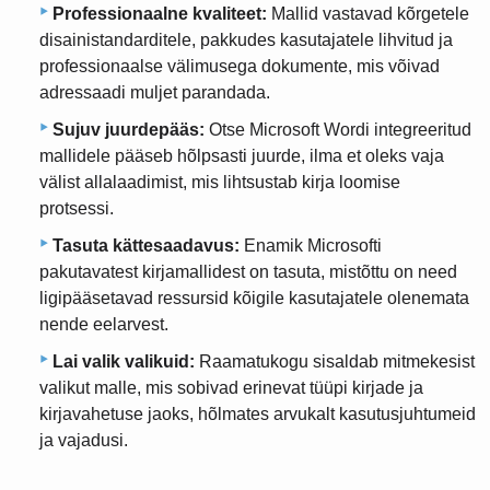
Professionaalne kvaliteet:
Mallid vastavad kõrgetele
disainistandarditele, pakkudes kasutajatele lihvitud ja
professionaalse välimusega dokumente, mis võivad
adressaadi muljet parandada.
Sujuv juurdepääs:
Otse Microsoft Wordi integreeritud
mallidele pääseb hõlpsasti juurde, ilma et oleks vaja
välist allalaadimist, mis lihtsustab kirja loomise
protsessi.
Tasuta kättesaadavus:
Enamik Microsofti
pakutavatest kirjamallidest on tasuta, mistõttu on need
ligipääsetavad ressursid kõigile kasutajatele olenemata
nende eelarvest.
Lai valik valikuid:
Raamatukogu sisaldab mitmekesist
valikut malle, mis sobivad erinevat tüüpi kirjade ja
kirjavahetuse jaoks, hõlmates arvukalt kasutusjuhtumeid
ja vajadusi.