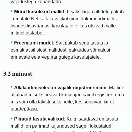
vajadustega kohandada.
Muud kasulikud mallid:
Lisaks kirjamallidele pakub
Template.Net ka laia valikut muid dokumendimalle,
lisades lisaväärtust kasutajatele, kes otsivad malle
mitmel otstarbel.
Freemiumi mudel:
Sait pakub segu tasuta ja
esmaklassilistest mallidest, pakkudes võimalusi
erinevate eelarvepiirangutega kasutajatele.
3.2 miinust
Allalaadimiseks on vajalik registreerimine:
Mallide
allalaadimiseks peavad kasutajad saidil registreeruma,
mis võib olla takistuseks neile, kes soovivad kiiret
juurdepääsu.
Piiratud tasuta valikud:
Kuigi saadaval on tasuta
mallid, on parimad kujundused sageli lukustatud