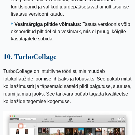
funktsioonid ja valikud juurdepääsetavad ainult tasulise
lisatasu versiooni kaudu.
Vesimärgiga piltide võimalus:
Tasuta versioonis võib
eksporditud piltidel olla vesimärk, mis ei pruugi kõigile
kasutajatele sobida.
10. TurboCollage
TurboCollage on intuitiivne tööriist, mis muudab
fotokollaažide loomise lihtsaks ja lõbusaks. See pakub mitut
kollaažimustrit ja täpsemaid sätteid pildi paigutuse, suuruse,
ruumi ja muu jaoks. See tarkvara püüab tagada kvaliteetse
kollaažide tegemise kogemuse.