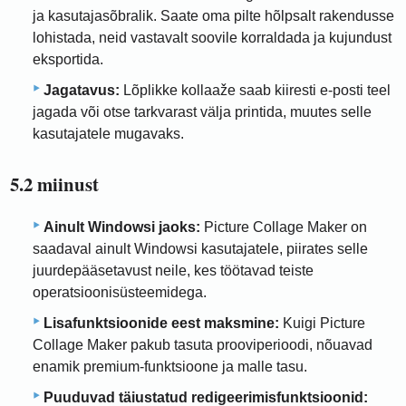
ja kasutajasõbralik. Saate oma pilte hõlpsalt rakendusse
lohistada, neid vastavalt soovile korraldada ja kujundust
eksportida.
Jagatavus:
Lõplikke kollaaže saab kiiresti e-posti teel
jagada või otse tarkvarast välja printida, muutes selle
kasutajatele mugavaks.
5.2 miinust
Ainult Windowsi jaoks:
Picture Collage Maker on
saadaval ainult Windowsi kasutajatele, piirates selle
juurdepääsetavust neile, kes töötavad teiste
operatsioonisüsteemidega.
Lisafunktsioonide eest maksmine:
Kuigi Picture
Collage Maker pakub tasuta prooviperioodi, nõuavad
enamik premium-funktsioone ja malle tasu.
Puuduvad täiustatud redigeerimisfunktsioonid: