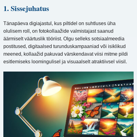
1. Sissejuhatus
Tänapäeva digiajastul, kus piltidel on suhtluses üha
olulisem roll, on fotokollaažide valmistajast saanud
äärmiselt väärtuslik tööriist. Olgu selleks sotsiaalmeedia
postitused, digitaalsed turunduskampaaniad või isiklikud
meened, kollaažid pakuvad värskendavat viisi mitme pildi
esitlemiseks loomingulisel ja visuaalselt atraktiivsel viisil.