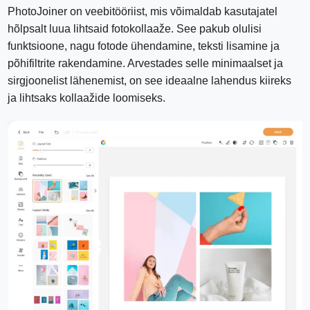
PhotoJoiner on veebitööriist, mis võimaldab kasutajatel
hõlpsalt luua lihtsaid fotokollaaže. See pakub olulisi
funktsioone, nagu fotode ühendamine, teksti lisamine ja
põhifiltrite rakendamine. Arvestades selle minimaalset ja
sirgjoonelist lähenemist, on see ideaalne lahendus kiireks
ja lihtsaks kollaažide loomiseks.