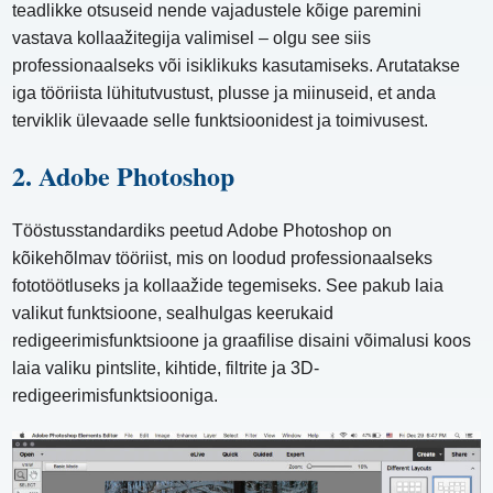
teadlikke otsuseid nende vajadustele kõige paremini
vastava kollaažitegija valimisel – olgu see siis
professionaalseks või isiklikuks kasutamiseks. Arutatakse
iga tööriista lühitutvustust, plusse ja miinuseid, et anda
terviklik ülevaade selle funktsioonidest ja toimivusest.
2. Adobe Photoshop
Tööstusstandardiks peetud Adobe Photoshop on
kõikehõlmav tööriist, mis on loodud professionaalseks
fototöötluseks ja kollaažide tegemiseks. See pakub laia
valikut funktsioone, sealhulgas keerukaid
redigeerimisfunktsioone ja graafilise disaini võimalusi koos
laia valiku pintslite, kihtide, filtrite ja 3D-
redigeerimisfunktsiooniga.