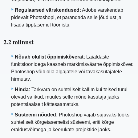
Regulaarsed värskendused:
Adobe värskendab
pidevalt Photoshopi, et parandada selle jõudlust ja
lisada tipptasemel tööriistu.
2.2 miinust
Nõuab olulist õppimiskõverat:
Laialdaste
funktsioonidega kaasneb märkimisväärne õppimiskõver.
Photoshop võib olla algajatele või tavakasutajatele
hirmutav.
Hinda:
Tarkvara on suhteliselt kallim kui teised turul
olevad valikud, muutes selle mõne kasutaja jaoks
potentsiaalselt kättesaamatuks.
Süsteemi nõuded:
Photoshop vajab sujuvaks tööks
suhteliselt kõrgetasemelist süsteemi, eriti kõrge
eraldusvõimega ja keerukate projektide jaoks.