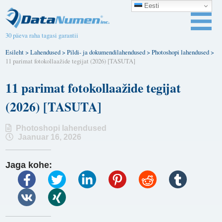
Eesti
30 päeva raha tagasi garantii
Esileht
>
Lahendused
>
Pildi- ja dokumendilahendused
>
Photoshopi lahendused
>
11 parimat fotokollaažide tegijat (2026) [TASUTA]
11 parimat fotokollaažide tegijat
(2026) [TASUTA]
Photoshopi lahendused
Jaanuar 16, 2026
Jaga kohe: