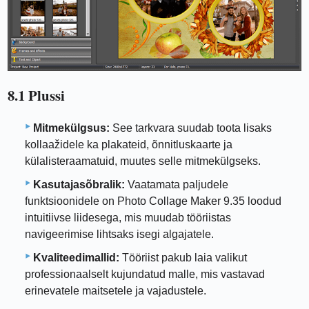
8.1 Plussi
Mitmekülgsus:
See tarkvara suudab toota lisaks
kollaažidele ka plakateid, õnnitluskaarte ja
külalisteraamatuid, muutes selle mitmekülgseks.
Kasutajasõbralik:
Vaatamata paljudele
funktsioonidele on Photo Collage Maker 9.35 loodud
intuitiivse liidesega, mis muudab tööriistas
navigeerimise lihtsaks isegi algajatele.
Kvaliteedimallid:
Tööriist pakub laia valikut
professionaalselt kujundatud malle, mis vastavad
erinevatele maitsetele ja vajadustele.