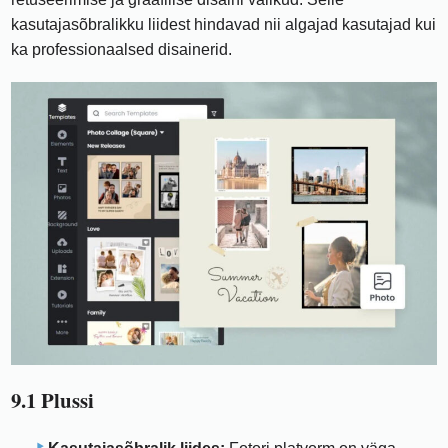
kasutajasõbralikku liidest hindavad nii algajad kasutajad kui
ka professionaalsed disainerid.
9.1 Plussi