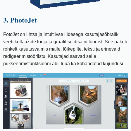
3. PhotoJet
FotoJet on lihtsa ja intuitiivse liidesega kasutajasõbralik
veebikollaažide looja ja graafilise disaini tööriist. See pakub
rohkelt kasutusvalmis malle, lõikepilte, teksti ja erinevaid
redigeerimistööriistu. Kasutajad saavad selle
pukseerimisfunktsiooni abil luua ka kohandatud kujundusi.