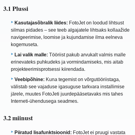
3.1 Plussi
Kasutajasõbralik liides:
FotoJet on loodud lihtsust
silmas pidades – see teeb algajatele lihtsaks kollaažide
navigeerimise, loomise ja kujundamise ilma eelneva
kogemuseta.
Lai valik malle:
Tööriist pakub arvukalt valmis malle
erinevateks puhkudeks ja vormindamiseks, mis aitab
projekteerimisprotsessi kiirendada.
Veebipõhine:
Kuna tegemist on võrgutööriistaga,
välistab see vajaduse igasuguse tarkvara installimise
järele, muutes FotoJeti juurdepääsetavaks mis tahes
Interneti-ühendusega seadmes.
3.2 miinust
Piiratud lisafunktsioonid:
FotoJet ei pruugi vastata