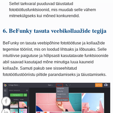
Sellel tarkvaral puuduvad täiustatud
fototöötlusfunktsioonid, mis muudab selle vähem
mitmekülgseks kui mõned konkurendid.
6. BeFunky tasuta veebikollaažide tegija
BeFunky on tasuta veebipõhine fototöötluse ja kollaažide
tegemise tööriist, mis on loodud lihtsaks ja lõbusaks. Selle
intuitiivse paigutuse ja hõlpsasti kasutatavate funktsioonide
abil saavad kasutajad mõne minutiga luua kauneid
kollaaže. Samuti pakub see sisseehitatud
fototöötlustööriistu piltide parandamiseks ja täiustamiseks.