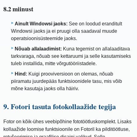
8.2 miinust
Ainult Windowsi jaoks:
See on loodud eranditult
Windowsi jaoks ja ei pruugi olla saadaval muude
operatsioonisüsteemide jaoks.
Nõuab allalaadimist:
Kuna tegemist on allalaaditava
tarkvaraga, nõuab see kettaruumi ja selle kasutamiseks
tuleb installida, mitte võrgutööriistadele.
Hind:
Kuigi prooviversioon on olemas, nõuab
piiramatu juurdepääs funktsioonidele tasu, mis võib
mõne kasutaja jaoks olla häiriv.
9. Fotori tasuta fotokollaažide tegija
Fotor on kõik-ühes veebipõhine fototöötluskomplekt. Lisaks
kollaažide loomise funktsioonile on Fotoril ka pilditöötluse,
retušeerimise ja graafilise disaini valikud. Selle