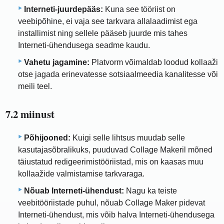
Interneti-juurdepääs:
Kuna see tööriist on
veebipõhine, ei vaja see tarkvara allalaadimist ega
installimist ning sellele pääseb juurde mis tahes
Interneti-ühendusega seadme kaudu.
Vahetu jagamine:
Platvorm võimaldab loodud kollaaži
otse jagada erinevatesse sotsiaalmeedia kanalitesse või
meili teel.
7.2 miinust
Põhijooned:
Kuigi selle lihtsus muudab selle
kasutajasõbralikuks, puuduvad Collage Makeril mõned
täiustatud redigeerimistööriistad, mis on kaasas muu
kollaažide valmistamise tarkvaraga.
Nõuab Interneti-ühendust:
Nagu ka teiste
veebitööriistade puhul, nõuab Collage Maker pidevat
Interneti-ühendust, mis võib halva Interneti-ühendusega