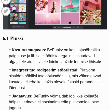
6.1 Plussi
Kasutusmugavus:
BeFunky on kasutajasõbraliku
paigutuse ja lihtsate tööriistadega, mis muudavad
algajatele atraktiivsete fotokollaažide loomise lihtsaks.
Integreeritud redigeerimistööriistad:
Platvorm
sisaldab põhilisi fototöötlustööriistu, mis võimaldavad
kasutajatel teha kollaažis olevaid fotosid parandusi ja
täiendusi.
Jagatavus:
BeFunky võimaldab lõplikke kollaaže
hõlpsalt erinevatel sotsiaalmeedia platvormidel otse
jagada.