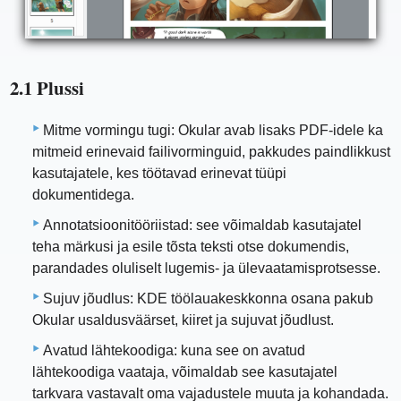
2.1 Plussi
Mitme vormingu tugi: Okular avab lisaks PDF-idele ka
mitmeid erinevaid failivorminguid, pakkudes paindlikkust
kasutajatele, kes töötavad erinevat tüüpi
dokumentidega.
Annotatsioonitööriistad: see võimaldab kasutajatel
teha märkusi ja esile tõsta teksti otse dokumendis,
parandades oluliselt lugemis- ja ülevaatamisprotsesse.
Sujuv jõudlus: KDE töölauakeskkonna osana pakub
Okular usaldusväärset, kiiret ja sujuvat jõudlust.
Avatud lähtekoodiga: kuna see on avatud
lähtekoodiga vaataja, võimaldab see kasutajatel
tarkvara vastavalt oma vajadustele muuta ja kohandada.