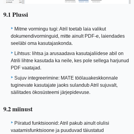
9.1 Plussi
Mitme vormingu tugi: Atril toetab laia valikut
dokumendivorminguid, mitte ainult PDF-e, laiendades
seeläbi oma kasutajaskonda.
Lihtsus: lihtsa ja arusaadava kasutajaliidese abil on
Atrili lihtne kasutada ka neile, kes pole sellega harjunud
PDF vaatajad.
Sujuv integreerimine: MATE töölauakeskkonnale
tuginevate kasutajate jaoks sulandub Atril sujuvalt,
säilitades ökosüsteemi järjepidevuse.
9.2 miinust
Piiratud funktsioonid: Atril pakub ainult olulisi
vaatamisfunktsioone ja puuduvad täiustatud