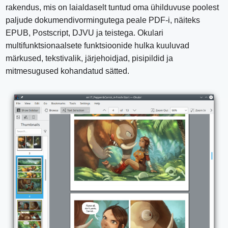
rakendus, mis on laialdaselt tuntud oma ühilduvuse poolest
paljude dokumendivormingutega peale PDF-i, näiteks
EPUB, Postscript, DJVU ja teistega. Okulari
multifunktsionaalsete funktsioonide hulka kuuluvad
märkused, tekstivalik, järjehoidjad, pisipildid ja
mitmesugused kohandatud sätted.