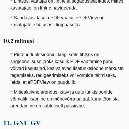
Lihtsus: vaatajal on lihtne ja segadusteta liides, milles
kasutajatel on lihtne navigeerida.
Saadavus: tasuta PDF vaatur, ePDFView on
kasutajatele hõlpsasti ligipääsetav.
10.2 miinust
Piiratud funktsioonid: kuigi selle lihtsus on
sirgjoonelisuse jaoks kasulik PDF vaatamise puhul
võivad kasutajad, kes vajavad lisafunktsioone märkuste
tegemiseks, redigeerimiseks või vormide täitmiseks,
leida, et ePDFView on puudulik.
Mitteaktiivne arendus: kasv ja uute funktsioonide
võimalik lisamine on mõnevõrra paigal, kuna tööriista
arendamine on suhteliselt passiivne.
11. GNU GV