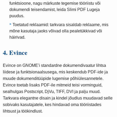
funktsioone, nagu märkuste tegemise tööriistu või
dokumendi teisendamist, leida Slimi PDF Lugeja
puudus.
Toetatud reklaamid: tarkvara sisaldab reklaame, mis
mõne kasutaja jaoks võivad olla pealetükkivad või
häirivad.
4. Evince
Evince on GNOME'i standardne dokumendivaatur lihtsa
liidese ja funktsionaalsusega, mis keskendub PDF-ide ja
muude dokumenditüüpide lugemise põhiülesannetele.
Evince toetab lisaks PDF-ile mitmeid teisi vorminguid,
sealhulgas Postscript, DjVu, TIFF, DVI ja palju muud.
Tarkvara elegantne disain ja kindel jõudlus muudavad selle
sobivaks kasutajatele, kes hindavad oma tööriistades
lihtsust ja töökindlust.