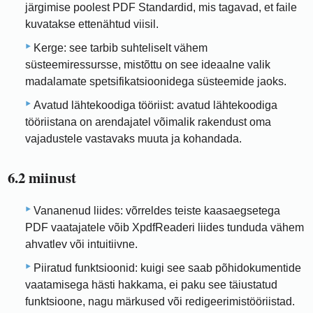
järgimise poolest PDF Standardid, mis tagavad, et faile
kuvatakse ettenähtud viisil.
Kerge: see tarbib suhteliselt vähem
süsteemiressursse, mistõttu on see ideaalne valik
madalamate spetsifikatsioonidega süsteemide jaoks.
Avatud lähtekoodiga tööriist: avatud lähtekoodiga
tööriistana on arendajatel võimalik rakendust oma
vajadustele vastavaks muuta ja kohandada.
6.2 miinust
Vananenud liides: võrreldes teiste kaasaegsetega
PDF vaatajatele võib XpdfReaderi liides tunduda vähem
ahvatlev või intuitiivne.
Piiratud funktsioonid: kuigi see saab põhidokumentide
vaatamisega hästi hakkama, ei paku see täiustatud
funktsioone, nagu märkused või redigeerimistööriistad.