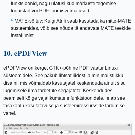
funktsioonid, nagu ulatuslikud märkuste tegemise
tööriistad või PDF loomisvõimalused.
MATE-sõltuv: Kuigi Atrili saab kasutada ka mitte-MATE
süsteemides, võib see nõuda täiendavate MATE teekide
installimist.
10. ePDFView
ePDFView on kerge, GTK+-põhine PDF vaatur Linuxi
süsteemidele. See pakub lihtsat liidest ja minimalistlikku
disaini, mis võimaldab kasutajatel keskenduda ainult sisu
lugemisele ilma tarbetute segajateta. Keskendudes
peamiselt kõige vajalikumatele funktsioonidele, leiab see
tasakaalu kasutatavuse ja süsteemiressursside tarbimise
vahel.