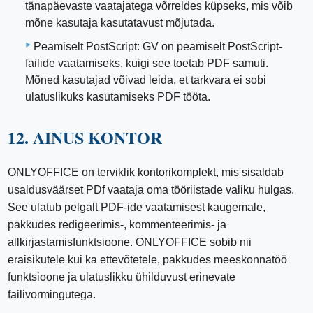
tänapäevaste vaatajatega võrreldes küpseks, mis võib
mõne kasutaja kasutatavust mõjutada.
Peamiselt PostScript: GV on peamiselt PostScript-
failide vaatamiseks, kuigi see toetab PDF samuti.
Mõned kasutajad võivad leida, et tarkvara ei sobi
ulatuslikuks kasutamiseks PDF tööta.
12. AINUS KONTOR
ONLYOFFICE on terviklik kontorikomplekt, mis sisaldab
usaldusväärset PDf vaataja oma tööriistade valiku hulgas.
See ulatub pelgalt PDF-ide vaatamisest kaugemale,
pakkudes redigeerimis-, kommenteerimis- ja
allkirjastamisfunktsioone. ONLYOFFICE sobib nii
eraisikutele kui ka ettevõtetele, pakkudes meeskonnatöö
funktsioone ja ulatuslikku ühilduvust erinevate
failivormingutega.