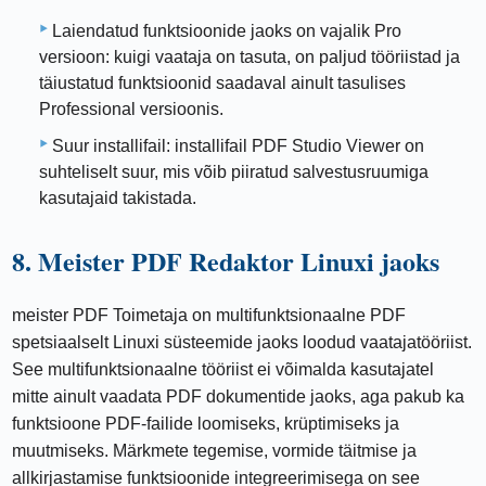
Laiendatud funktsioonide jaoks on vajalik Pro
versioon: kuigi vaataja on tasuta, on paljud tööriistad ja
täiustatud funktsioonid saadaval ainult tasulises
Professional versioonis.
Suur installifail: installifail PDF Studio Viewer on
suhteliselt suur, mis võib piiratud salvestusruumiga
kasutajaid takistada.
8. Meister PDF Redaktor Linuxi jaoks
meister PDF Toimetaja on multifunktsionaalne PDF
spetsiaalselt Linuxi süsteemide jaoks loodud vaatajatööriist.
See multifunktsionaalne tööriist ei võimalda kasutajatel
mitte ainult vaadata PDF dokumentide jaoks, aga pakub ka
funktsioone PDF-failide loomiseks, krüptimiseks ja
muutmiseks. Märkmete tegemise, vormide täitmise ja
allkirjastamise funktsioonide integreerimisega on see