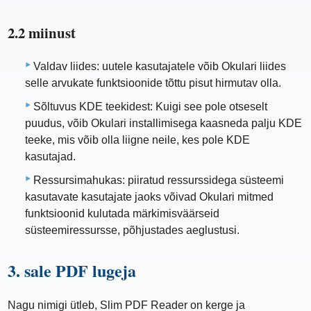
2.2 miinust
Valdav liides: uutele kasutajatele võib Okulari liides
selle arvukate funktsioonide tõttu pisut hirmutav olla.
Sõltuvus KDE teekidest: Kuigi see pole otseselt
puudus, võib Okulari installimisega kaasneda palju KDE
teeke, mis võib olla liigne neile, kes pole KDE
kasutajad.
Ressursimahukas: piiratud ressurssidega süsteemi
kasutavate kasutajate jaoks võivad Okulari mitmed
funktsioonid kulutada märkimisväärseid
süsteemiressursse, põhjustades aeglustusi.
3. sale PDF lugeja
Nagu nimigi ütleb, Slim PDF Reader on kerge ja