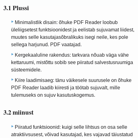
3.1 Plussi
Minimalistlik disain: õhuke PDF Reader loobub
üleliigsetest funktsioonidest ja eelistab sujuvamat liidest,
muutes selle kasutajasõbralikuks isegi neile, kes pole
sellega harjunud. PDF vaatajad.
Kergekaaluline rakendus: tarkvara nõuab väga vähe
kettaruumi, mistõttu sobib see piiratud salvestusruumiga
süsteemidele.
Kiire laadimisaeg: tänu väikesele suurusele on õhuke
PDF Reader laadib kiiresti ja töötab sujuvalt, mille
tulemuseks on sujuv kasutuskogemus.
3.2 miinust
Piiratud funktsioonid: kuigi selle lihtsus on osa selle
atraktiivsusest, võivad kasutajad, kes vajavad täiustatud