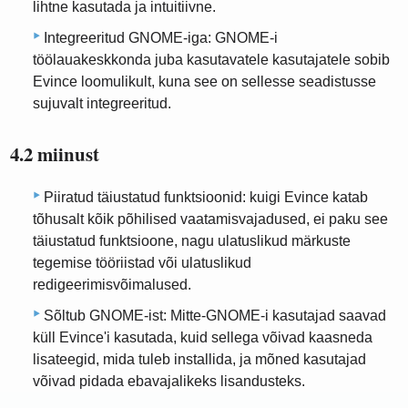
lihtne kasutada ja intuitiivne.
Integreeritud GNOME-iga: GNOME-i
töölauakeskkonda juba kasutavatele kasutajatele sobib
Evince loomulikult, kuna see on sellesse seadistusse
sujuvalt integreeritud.
4.2 miinust
Piiratud täiustatud funktsioonid: kuigi Evince katab
tõhusalt kõik põhilised vaatamisvajadused, ei paku see
täiustatud funktsioone, nagu ulatuslikud märkuste
tegemise tööriistad või ulatuslikud
redigeerimisvõimalused.
Sõltub GNOME-ist: Mitte-GNOME-i kasutajad saavad
küll Evince'i kasutada, kuid sellega võivad kaasneda
lisateegid, mida tuleb installida, ja mõned kasutajad
võivad pidada ebavajalikeks lisandusteks.