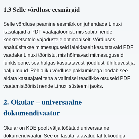
1.3 Selle võrdluse eesmärgid
Selle võrdluse peamine eesmärk on juhendada Linuxi
kasutajaid a PDF vaatajatööriist, mis sobib nende
konkreetsetele vajadustele optimaalselt. Võrdluses
analüüsitakse mitmesuguseid laialdaselt kasutatavaid PDF
vaadake Linuxi tööriistu, mis hõlmavad mitmesuguseid
funktsioone, sealhulgas kasutatavust, jõudlust, ühilduvust ja
palju muud. Põhjaliku võrdluse pakkumisega loodab see
aidata kasutajatel teha a valimisel teadlikke otsuseid PDF
vaatamistööriist nende Linuxi süsteemi jaoks.
2. Okular – universaalne
dokumendivaatur
Okular on KDE poolt välja töötatud universaalne
dokumendivaatur. See on tasuta ja avatud lähtekoodiga