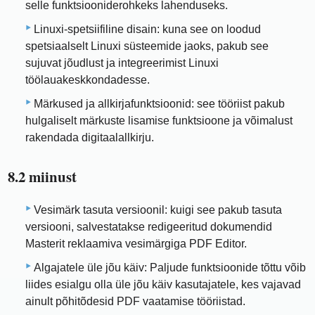
selle funktsiooniderohkeks lahenduseks.
Linuxi-spetsiifiline disain: kuna see on loodud
spetsiaalselt Linuxi süsteemide jaoks, pakub see
sujuvat jõudlust ja integreerimist Linuxi
töölauakeskkondadesse.
Märkused ja allkirjafunktsioonid: see tööriist pakub
hulgaliselt märkuste lisamise funktsioone ja võimalust
rakendada digitaalallkirju.
8.2 miinust
Vesimärk tasuta versioonil: kuigi see pakub tasuta
versiooni, salvestatakse redigeeritud dokumendid
Masterit reklaamiva vesimärgiga PDF Editor.
Algajatele üle jõu käiv: Paljude funktsioonide tõttu võib
liides esialgu olla üle jõu käiv kasutajatele, kes vajavad
ainult põhitõdesid PDF vaatamise tööriistad.