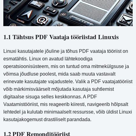
1.1 Tähtsus PDF Vaataja tööriistad Linuxis
Linuxi kasutajatele jõuline ja tõhus PDF vaataja tööriist on
esmatähtis. Linux on avatud lähtekoodiga
operatsioonisüsteem, mis on tuntud oma mitmekülgsuse ja
võimsa jõudluse poolest, mida saab muuta vastavalt
erinevate kasutajate vajadustele. Valik a PDF vaatajatööriist
võib märkimisväärselt mõjutada kasutaja suhtlemist
digitaalse sisuga selles keskkonnas. A PDF
Vaatamistööriist, mis reageerib kiiresti, navigeerib hõlpsalt
lehtedel ja kulutab minimaalselt ressursse, võib üldist Linuxi
kasutajakogemust drastiliselt parandada.
1.2 PDF Remonditööriist