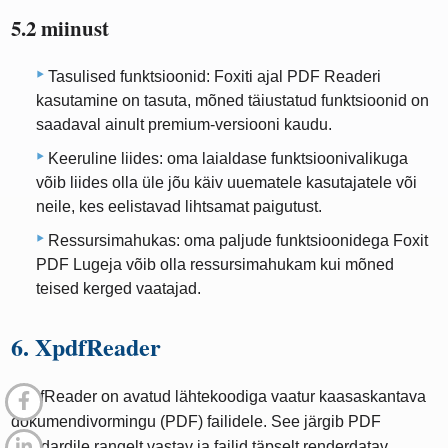
5.2 miinust
Tasulised funktsioonid: Foxiti ajal PDF Readeri
kasutamine on tasuta, mõned täiustatud funktsioonid on
saadaval ainult premium-versiooni kaudu.
Keeruline liides: oma laialdase funktsioonivalikuga
võib liides olla üle jõu käiv uuematele kasutajatele või
neile, kes eelistavad lihtsamat paigutust.
Ressursimahukas: oma paljude funktsioonidega Foxit
PDF Lugeja võib olla ressursimahukam kui mõned
teised kerged vaatajad.
6. XpdfReader
XpdfReader on avatud lähtekoodiga vaatur kaasaskantava
dokumendivormingu (PDF) failidele. See järgib PDF
standardile rangelt vastav ja failid täpselt renderdatav.