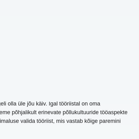
olla üle jõu käiv. Igal tööriistal on oma
eme põhjalikult erinevate põllukultuuride tööaspekte
imaluse valida tööriist, mis vastab kõige paremini