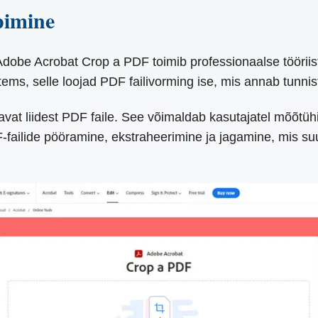
pimine
Adobe Acrobat Crop a PDF toimib professionaalse tööriis
ems, selle loojad PDF failivorming ise, mis annab tunnis
at liidest PDF faile. See võimaldab kasutajatel mõõtühik
DF-failide pööramine, ekstraheerimine ja jagamine, mis s