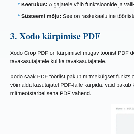
Keerukus:
Algajatele võib funktsioonide ja val
Süsteemi mõju:
See on raskekaaluline tööriis
3. Xodo kärpimise PDF
Xodo Crop PDF on kärpimisel mugav tööriist PDF do
tavakasutajatele kui ka tavakasutajatele.
Xodo saak PDF tööriist pakub mitmekülgset funktsio
võimalda kasutajatel PDF-faile kärpida, vaid pakub 
mitmeotstarbelisena PDF vahend.