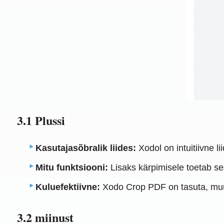
3.1 Plussi
Kasutajasõbralik liides:
Xodol on intuitiivne l
Mitu funktsiooni:
Lisaks kärpimisele toetab see 
Kuluefektiivne:
Xodo Crop PDF on tasuta, muut
3.2 miinust