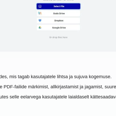
iides, mis tagab kasutajatele lihtsa ja sujuva kogemuse.
PDF-failide märkimist, allkirjastamist ja jagamist, suuren
es selle eelarvega kasutajatele laialdaselt kättesaadav