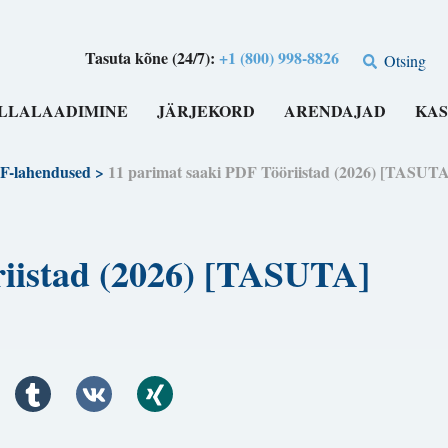
Tasuta kõne (24/7):
+1 (800) 998-8826
Otsing
LLALAADIMINE
JÄRJEKORD
ARENDAJAD
KAS
F-lahendused
>
11 parimat saaki PDF Tööriistad (2026) [TASUTA
riistad (2026) [TASUTA]