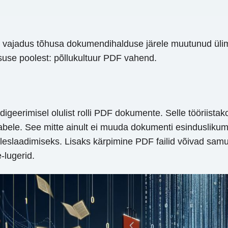
n vajadus tõhusa dokumendihalduse järele muutunud ülima
suse poolest: põllukultuur PDF vahend.
igeerimisel olulist rolli PDF dokumente. Selle tööriistak
eabele. See mitte ainult ei muuda dokumenti esinduslikuma
leslaadimiseks. Lisaks kärpimine PDF failid võivad samut
-lugerid.