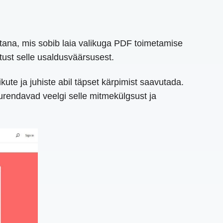
tana, mis sobib laia valikuga PDF toimetamise
tust selle usaldusväärsusest.
ute ja juhiste abil täpset kärpimist saavutada.
uurendavad veelgi selle mitmekülgsust ja