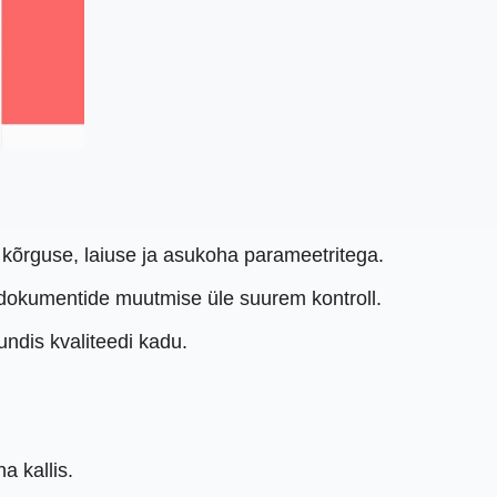
õrguse, laiuse ja asukoha parameetritega.
 dokumentide muutmise üle suurem kontroll.
ndis kvaliteedi kadu.
a kallis.