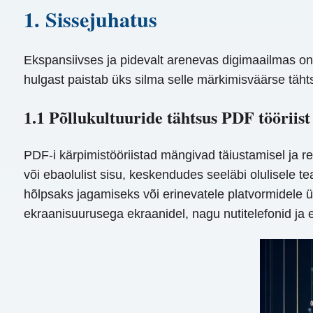
1. Sissejuhatus
Ekspansiivses ja pidevalt arenevas digimaailmas o
hulgast paistab üks silma selle märkimisväärse täht
1.1 Põllukultuuride tähtsus PDF tööriist
PDF-i kärpimistööriistad mängivad täiustamisel ja red
või ebaolulist sisu, keskendudes seeläbi olulisele t
hõlpsaks jagamiseks või erinevatele platvormidele ü
ekraanisuurusega ekraanidel, nagu nutitelefonid ja e