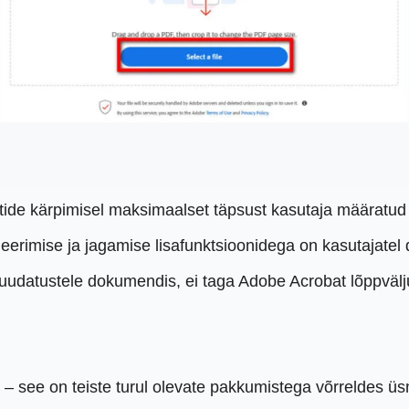
e kärpimisel maksimaalset täpsust kasutaja määratud k
eerimise ja jagamise lisafunktsioonidega on kasutajatel
uudatustele dokumendis, ei taga Adobe Acrobat lõppvälju
 – see on teiste turul olevate pakkumistega võrreldes üsn