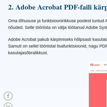
2. Adobe Acrobat PDF-faili kär
Oma tõhususe ja funktsioonirikkuse poolest tuntud 
nõuded. Selle tööriista on välja töötanud Adobe Syst
Adobe Acrobat pakub kärpimiseks hõlpsasti kasutatav
Samuti on sellel tööriistal lisafunktsioonid, nagu P
kasutajasõbralikkust.