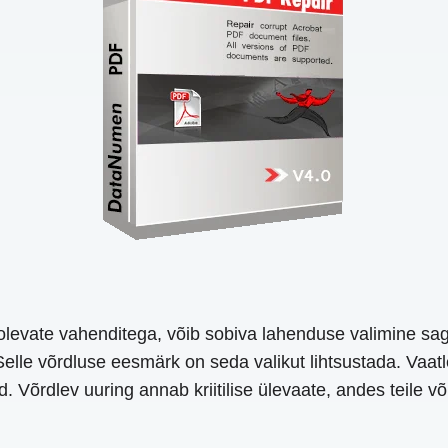
evate vahenditega, võib sobiva lahenduse valimine sageli 
elle võrdluse eesmärk on seda valikut lihtsustada. Vaatl
 Võrdlev uuring annab kriitilise ülevaate, andes teile võ