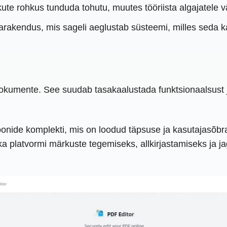
ikute rohkus tunduda tohutu, muutes tööriista algajatele
tarakendus, mis sageli aeglustab süsteemi, milles seda 
kumente. See suudab tasakaalustada funktsionaalsust j
onide komplekti, mis on loodud täpsuse ja kasutajasõbra
ka platvormi märkuste tegemiseks, allkirjastamiseks ja j