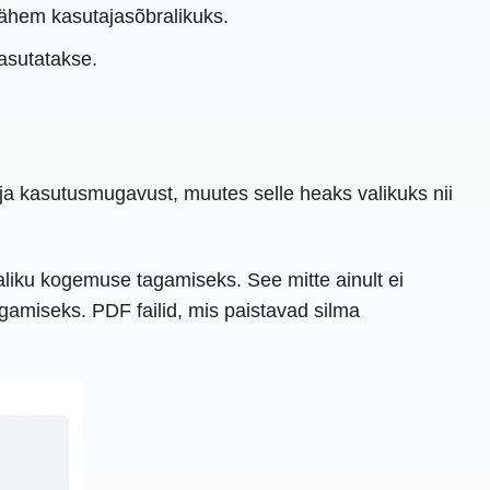
 vähem kasutajasõbralikuks.
kasutatakse.
a kasutusmugavust, muutes selle heaks valikuks nii
liku kogemuse tagamiseks. See mitte ainult ei
agamiseks. PDF failid, mis paistavad silma