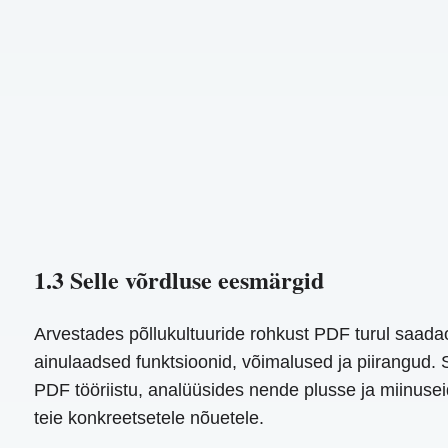
1.3 Selle võrdluse eesmärgid
Arvestades põllukultuuride rohkust PDF turul saadaol
ainulaadsed funktsioonid, võimalused ja piirangud. S
PDF tööriistu, analüüsides nende plusse ja miinuseid.
teie konkreetsetele nõuetele.