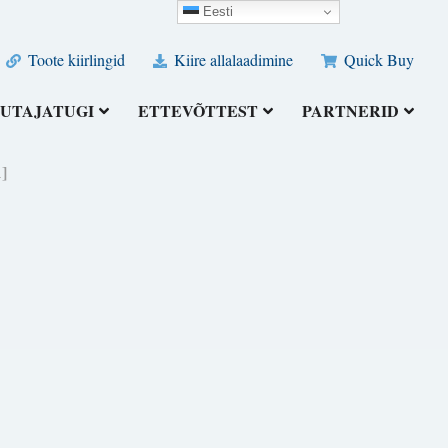
Eesti
Toote kiirlingid
Kiire allalaadimine
Quick Buy
UTAJATUGI
ETTEVÕTTEST
PARTNERID
]