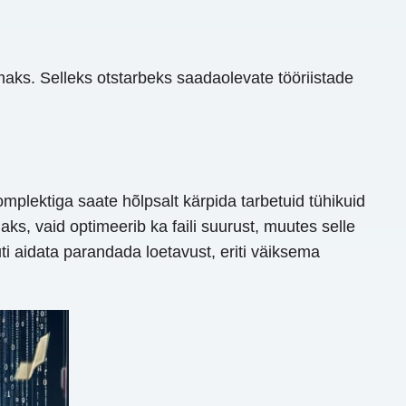
ks. Selleks otstarbeks saadaolevate tööriistade
omplektiga saate hõlpsalt kärpida tarbetuid tühikuid
ks, vaid optimeerib ka faili suurust, muutes selle
i aidata parandada loetavust, eriti väiksema