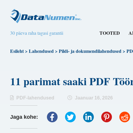
TOOTED
A
30 päeva raha tagasi garantii
Esileht
>
Lahendused
>
Pildi- ja dokumendilahendused
>
PD
11 parimat saaki PDF Töö
PDF-lahendused
Jaanuar 16, 2026
Jaga kohe: