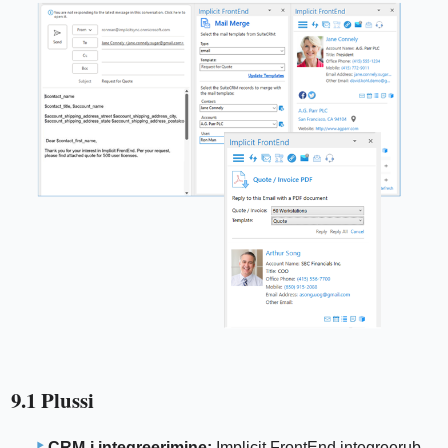
9.1 Plussi
CRM-i integreerimine:
Implicit FrontEnd integreerub