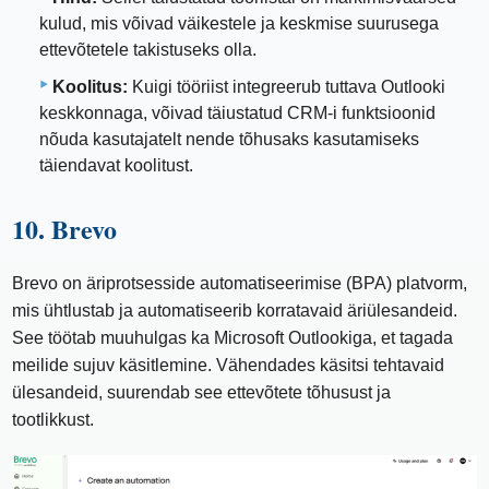
kulud, mis võivad väikestele ja keskmise suurusega
ettevõtetele takistuseks olla.
Koolitus:
Kuigi tööriist integreerub tuttava Outlooki
keskkonnaga, võivad täiustatud CRM-i funktsioonid
nõuda kasutajatelt nende tõhusaks kasutamiseks
täiendavat koolitust.
10. Brevo
Brevo on äriprotsesside automatiseerimise (BPA) platvorm,
mis ühtlustab ja automatiseerib korratavaid äriülesandeid.
See töötab muuhulgas ka Microsoft Outlookiga, et tagada
meilide sujuv käsitlemine. Vähendades käsitsi tehtavaid
ülesandeid, suurendab see ettevõtete tõhusust ja
tootlikkust.