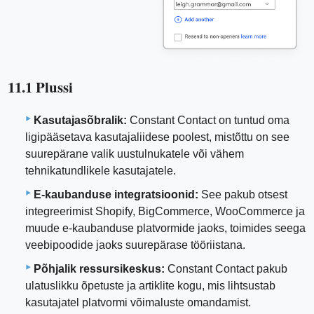
11.1 Plussi
Kasutajasõbralik:
Constant Contact on tuntud oma
ligipääsetava kasutajaliidese poolest, mistõttu on see
suurepärane valik uustulnukatele või vähem
tehnikatundlikele kasutajatele.
E-kaubanduse integratsioonid:
See pakub otsest
integreerimist Shopify, BigCommerce, WooCommerce ja
muude e-kaubanduse platvormide jaoks, toimides seega
veebipoodide jaoks suurepärase tööriistana.
Põhjalik ressursikeskus:
Constant Contact pakub
ulatuslikku õpetuste ja artiklite kogu, mis lihtsustab
kasutajatel platvormi võimaluste omandamist.