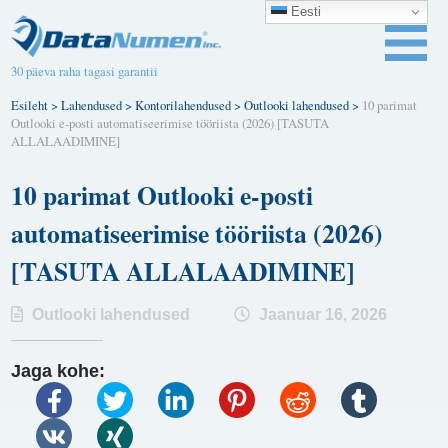
Eesti
30 päeva raha tagasi garantii
Esileht
>
Lahendused
>
Kontorilahendused
>
Outlooki lahendused
>
10 parimat
Outlooki e-posti automatiseerimise tööriista (2026) [TASUTA
ALLALAADIMINE]
10 parimat Outlooki e-posti
automatiseerimise tööriista (2026)
[TASUTA ALLALAADIMINE]
Outlooki lahendused
Jaanuar 16, 2026
Jaga kohe: