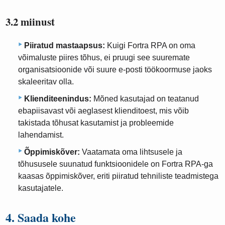
3.2 miinust
Piiratud mastaapsus:
Kuigi Fortra RPA on oma
võimaluste piires tõhus, ei pruugi see suuremate
organisatsioonide või suure e-posti töökoormuse jaoks
skaleeritav olla.
Klienditeenindus:
Mõned kasutajad on teatanud
ebapiisavast või aeglasest klienditoest, mis võib
takistada tõhusat kasutamist ja probleemide
lahendamist.
Õppimiskõver:
Vaatamata oma lihtsusele ja
tõhususele suunatud funktsioonidele on Fortra RPA-ga
kaasas õppimiskõver, eriti piiratud tehniliste teadmistega
kasutajatele.
4. Saada kohe