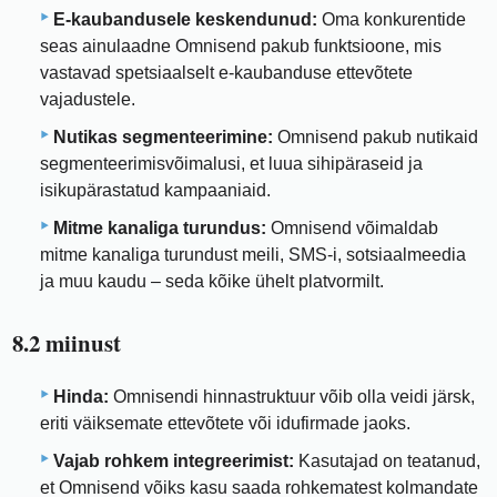
E-kaubandusele keskendunud:
Oma konkurentide
seas ainulaadne Omnisend pakub funktsioone, mis
vastavad spetsiaalselt e-kaubanduse ettevõtete
vajadustele.
Nutikas segmenteerimine:
Omnisend pakub nutikaid
segmenteerimisvõimalusi, et luua sihipäraseid ja
isikupärastatud kampaaniaid.
Mitme kanaliga turundus:
Omnisend võimaldab
mitme kanaliga turundust meili, SMS-i, sotsiaalmeedia
ja muu kaudu – seda kõike ühelt platvormilt.
8.2 miinust
Hinda:
Omnisendi hinnastruktuur võib olla veidi järsk,
eriti väiksemate ettevõtete või idufirmade jaoks.
Vajab rohkem integreerimist:
Kasutajad on teatanud,
et Omnisend võiks kasu saada rohkematest kolmandate