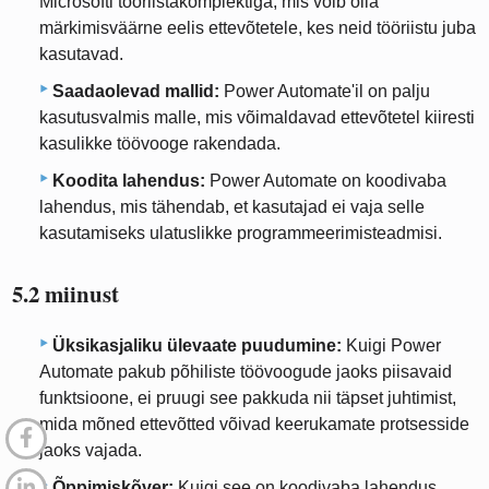
Microsofti tööriistakomplektiga, mis võib olla
märkimisväärne eelis ettevõtetele, kes neid tööriistu juba
kasutavad.
Saadaolevad mallid:
Power Automate'il on palju
kasutusvalmis malle, mis võimaldavad ettevõtetel kiiresti
kasulikke töövooge rakendada.
Koodita lahendus:
Power Automate on koodivaba
lahendus, mis tähendab, et kasutajad ei vaja selle
kasutamiseks ulatuslikke programmeerimisteadmisi.
5.2 miinust
Üksikasjaliku ülevaate puudumine:
Kuigi Power
Automate pakub põhiliste töövoogude jaoks piisavaid
funktsioone, ei pruugi see pakkuda nii täpset juhtimist,
mida mõned ettevõtted võivad keerukamate protsesside
jaoks vajada.
Õppimiskõver:
Kuigi see on koodivaba lahendus,