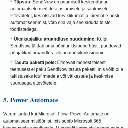
Täpsus:
SendNow on peamiselt keskendunud
automaatsete meilide ajastamisele ja saatmisele.
Ettevõtetel, kes otsivad terviklikumat ja laiemat e-posti
automatiseerimist, võib olla vaja see siduda teiste
tööriistadega.
Üksikasjaliku aruandluse puudumine:
Kuigi
SendNow täidab oma põhifunktsioone hästi, puuduvad
põhjalikud aruandlus- või analüüsifunktsioonid.
Tasuta paketti pole:
Erinevalt mõnest teisest
teenusest ei paku SendNow tasuta paketti, mis võib olla
takistuseks idufirmadele või väikestele ja keskmise
suurusega ettevõtetele.
5. Power Automate
Varem tuntud kui Microsoft Flow, Power Automate on
automatiseerimistööriist, mis sobib Microsoft 365