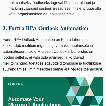
optimaalseks jõudluseks tugevat IT-infrastruktuuri ja
märkimisväärseid süsteemiressursse, mis ei pruugi olla
kõigi organisatsioonide jaoks teostatav.
3. Fortra RPA Outlook Automation
Fortra RPA Outlook Automation on Fortra lahendus, mis
keskendub meilitoimingute sujuvamaks muutmisele ja
automatiseerimisele Microsoft Outlookis. Lahendus on
loodud selleks, et välistada rutiinsed ja korduvad
meilitoimingud, toetades ettevõtteid tõhususe ja tootlikkuse
suurendamisel, minimeerides samal ajal vigade tõenäosust.