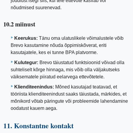
jõudlust isegi siis, kui teie ettevõte kasvab või
nõudmised suurenevad.
10.2 miinust
Keerukus:
Tänu oma ulatuslikele võimalustele võib
Brevo kasutamine nõuda õppimiskõverat, eriti
kasutajatele, kes ei tunne BPA platvorme.
Kulutegur:
Brevo täiustatud funktsioonid võivad olla
suhteliselt kõrge hinnaga, mis võib olla väljakutseks
väiksematele piiratud eelarvega ettevõtetele.
Klienditeenindus:
Mõned kasutajad teatavad, et
tööriista klienditeenindust saaks täiustada, märkides, et
mõnikord võtab päringute või probleemide lahendamine
oodatust kauem aega.
11. Konstantne kontakt