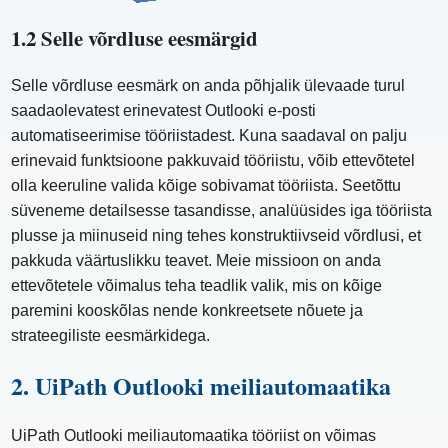
1.2 Selle võrdluse eesmärgid
Selle võrdluse eesmärk on anda põhjalik ülevaade turul
saadaolevatest erinevatest Outlooki e-posti
automatiseerimise tööriistadest. Kuna saadaval on palju
erinevaid funktsioone pakkuvaid tööriistu, võib ettevõtetel
olla keeruline valida kõige sobivamat tööriista. Seetõttu
süveneme detailsesse tasandisse, analüüsides iga tööriista
plusse ja miinuseid ning tehes konstruktiivseid võrdlusi, et
pakkuda väärtuslikku teavet. Meie missioon on anda
ettevõtetele võimalus teha teadlik valik, mis on kõige
paremini kooskõlas nende konkreetsete nõuete ja
strateegiliste eesmärkidega.
2. UiPath Outlooki meiliautomaatika
UiPath Outlooki meiliautomaatika tööriist on võimas