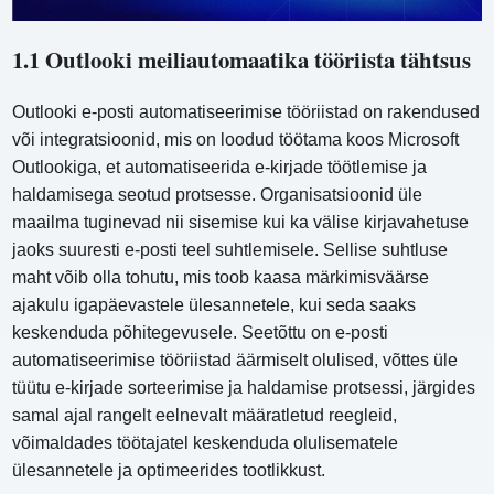
1.1 Outlooki meiliautomaatika tööriista tähtsus
Outlooki e-posti automatiseerimise tööriistad on rakendused
või integratsioonid, mis on loodud töötama koos Microsoft
Outlookiga, et automatiseerida e-kirjade töötlemise ja
haldamisega seotud protsesse. Organisatsioonid üle
maailma tuginevad nii sisemise kui ka välise kirjavahetuse
jaoks suuresti e-posti teel suhtlemisele. Sellise suhtluse
maht võib olla tohutu, mis toob kaasa märkimisväärse
ajakulu igapäevastele ülesannetele, kui seda saaks
keskenduda põhitegevusele. Seetõttu on e-posti
automatiseerimise tööriistad äärmiselt olulised, võttes üle
tüütu e-kirjade sorteerimise ja haldamise protsessi, järgides
samal ajal rangelt eelnevalt määratletud reegleid,
võimaldades töötajatel keskenduda olulisematele
ülesannetele ja optimeerides tootlikkust.