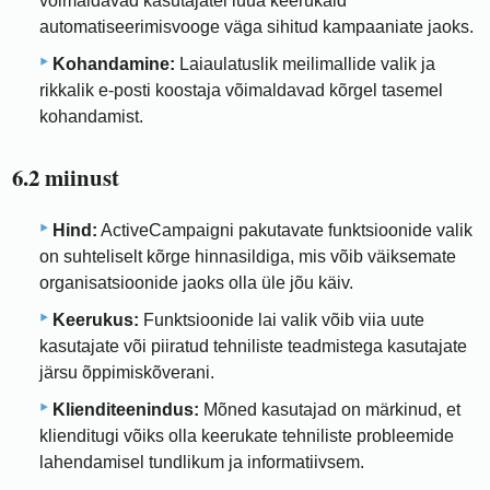
võimaldavad kasutajatel luua keerukaid
automatiseerimisvooge väga sihitud kampaaniate jaoks.
Kohandamine:
Laiaulatuslik meilimallide valik ja
rikkalik e-posti koostaja võimaldavad kõrgel tasemel
kohandamist.
6.2 miinust
Hind:
ActiveCampaigni pakutavate funktsioonide valik
on suhteliselt kõrge hinnasildiga, mis võib väiksemate
organisatsioonide jaoks olla üle jõu käiv.
Keerukus:
Funktsioonide lai valik võib viia uute
kasutajate või piiratud tehniliste teadmistega kasutajate
järsu õppimiskõverani.
Klienditeenindus:
Mõned kasutajad on märkinud, et
klienditugi võiks olla keerukate tehniliste probleemide
lahendamisel tundlikum ja informatiivsem.