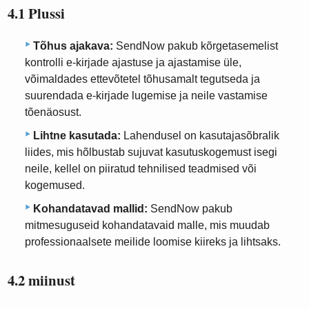
4.1 Plussi
Tõhus ajakava:
SendNow pakub kõrgetasemelist
kontrolli e-kirjade ajastuse ja ajastamise üle,
võimaldades ettevõtetel tõhusamalt tegutseda ja
suurendada e-kirjade lugemise ja neile vastamise
tõenäosust.
Lihtne kasutada:
Lahendusel on kasutajasõbralik
liides, mis hõlbustab sujuvat kasutuskogemust isegi
neile, kellel on piiratud tehnilised teadmised või
kogemused.
Kohandatavad mallid:
SendNow pakub
mitmesuguseid kohandatavaid malle, mis muudab
professionaalsete meilide loomise kiireks ja lihtsaks.
4.2 miinust