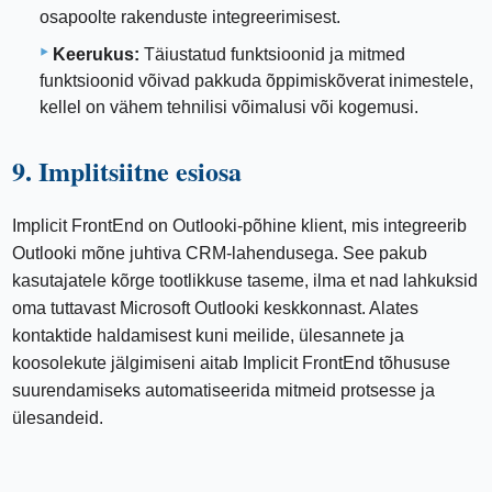
osapoolte rakenduste integreerimisest.
Keerukus:
Täiustatud funktsioonid ja mitmed
funktsioonid võivad pakkuda õppimiskõverat inimestele,
kellel on vähem tehnilisi võimalusi või kogemusi.
9. Implitsiitne esiosa
Implicit FrontEnd on Outlooki-põhine klient, mis integreerib
Outlooki mõne juhtiva CRM-lahendusega. See pakub
kasutajatele kõrge tootlikkuse taseme, ilma et nad lahkuksid
oma tuttavast Microsoft Outlooki keskkonnast. Alates
kontaktide haldamisest kuni meilide, ülesannete ja
koosolekute jälgimiseni aitab Implicit FrontEnd tõhususe
suurendamiseks automatiseerida mitmeid protsesse ja
ülesandeid.