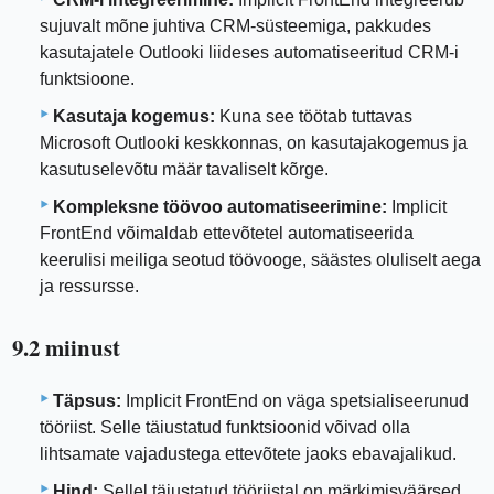
sujuvalt mõne juhtiva CRM-süsteemiga, pakkudes
kasutajatele Outlooki liideses automatiseeritud CRM-i
funktsioone.
Kasutaja kogemus:
Kuna see töötab tuttavas
Microsoft Outlooki keskkonnas, on kasutajakogemus ja
kasutuselevõtu määr tavaliselt kõrge.
Kompleksne töövoo automatiseerimine:
Implicit
FrontEnd võimaldab ettevõtetel automatiseerida
keerulisi meiliga seotud töövooge, säästes oluliselt aega
ja ressursse.
9.2 miinust
Täpsus:
Implicit FrontEnd on väga spetsialiseerunud
tööriist. Selle täiustatud funktsioonid võivad olla
lihtsamate vajadustega ettevõtete jaoks ebavajalikud.
Hind:
Sellel täiustatud tööriistal on märkimisväärsed