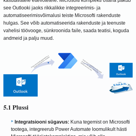
kasutavatele ettevõtetele. Microsofti komplekti osana pakub
see Outlooki jaoks rikkalikke integreerimis- ja
automatiseerimisvõimalusi teiste Microsofti rakenduste
hulgas. See võib automatiseerida rakenduste ja teenuste
vahelisi töövooge, sünkroonida faile, saada teatisi, koguda
andmeid ja palju muud.
5.1 Plussi
Integratsiooni sügavus:
Kuna tegemist on Microsofti
tootega, integreerub Power Automate loomulikult hästi