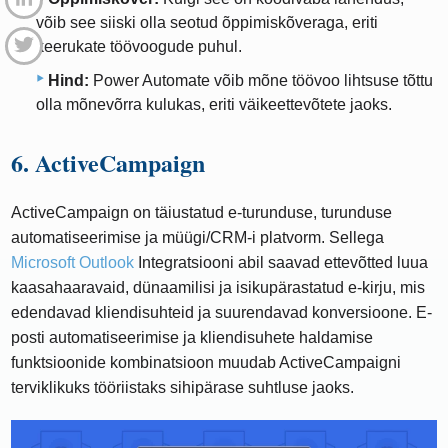
võib see siiski olla seotud õppimiskõveraga, eriti
keerukate töövoogude puhul.
Hind:
Power Automate võib mõne töövoo lihtsuse tõttu
olla mõnevõrra kulukas, eriti väikeettevõtete jaoks.
6. ActiveCampaign
ActiveCampaign on täiustatud e-turunduse, turunduse
automatiseerimise ja müügi/CRM-i platvorm. Sellega
Microsoft Outlook
Integratsiooni abil saavad ettevõtted luua
kaasahaaravaid, dünaamilisi ja isikupärastatud e-kirju, mis
edendavad kliendisuhteid ja suurendavad konversioone. E-
posti automatiseerimise ja kliendisuhete haldamise
funktsioonide kombinatsioon muudab ActiveCampaigni
terviklikuks tööriistaks sihipärase suhtluse jaoks.