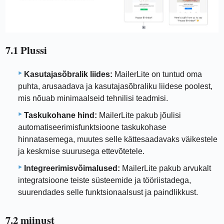
7.1 Plussi
Kasutajasõbralik liides:
MailerLite on tuntud oma
puhta, arusaadava ja kasutajasõbraliku liidese poolest,
mis nõuab minimaalseid tehnilisi teadmisi.
Taskukohane hind:
MailerLite pakub jõulisi
automatiseerimisfunktsioone taskukohase
hinnatasemega, muutes selle kättesaadavaks väikestele
ja keskmise suurusega ettevõtetele.
Integreerimisvõimalused:
MailerLite pakub arvukalt
integratsioone teiste süsteemide ja tööriistadega,
suurendades selle funktsionaalsust ja paindlikkust.
7.2 miinust