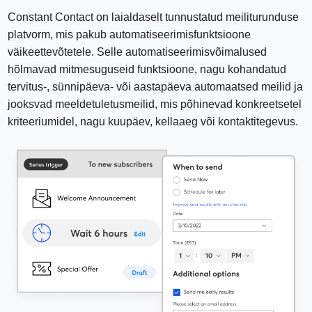
Constant Contact on laialdaselt tunnustatud meiliturunduse
platvorm, mis pakub automatiseerimisfunktsioone
väikeettevõtetele. Selle automatiseerimisvõimalused
hõlmavad mitmesuguseid funktsioone, nagu kohandatud
tervitus-, sünnipäeva- või aastapäeva automaatsed meilid ja
jooksvad meeldetuletusmeilid, mis põhinevad konkreetsetel
kriteeriumidel, nagu kuupäev, kellaaeg või kontaktitegevus.