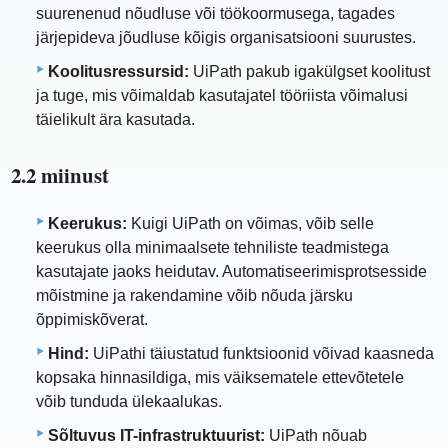
suurenenud nõudluse või töökoormusega, tagades
järjepideva jõudluse kõigis organisatsiooni suurustes.
Koolitusressursid:
UiPath pakub igakülgset koolitust
ja tuge, mis võimaldab kasutajatel tööriista võimalusi
täielikult ära kasutada.
2.2 miinust
Keerukus:
Kuigi UiPath on võimas, võib selle
keerukus olla minimaalsete tehniliste teadmistega
kasutajate jaoks heidutav. Automatiseerimisprotsesside
mõistmine ja rakendamine võib nõuda järsku
õppimiskõverat.
Hind:
UiPathi täiustatud funktsioonid võivad kaasneda
kopsaka hinnasildiga, mis väiksematele ettevõtetele
võib tunduda ülekaalukas.
Sõltuvus IT-infrastruktuurist:
UiPath nõuab