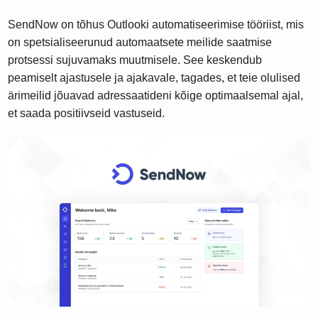
SendNow on tõhus Outlooki automatiseerimise tööriist, mis
on spetsialiseerunud automaatsete meilide saatmise
protsessi sujuvamaks muutmisele. See keskendub
peamiselt ajastusele ja ajakavale, tagades, et teie olulised
ärimeilid jõuavad adressaatideni kõige optimaalsemal ajal,
et saada positiivseid vastuseid.