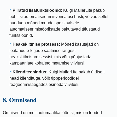
Piiratud lisafunktsioonid:
Kuigi MailerLite pakub
põhilisi automatiseerimisvõimalusi hästi, võivad sellel
puududa mõned muude spetsiaalsete
automatiseerimistööriistade pakutavad täiustatud
funktsioonid.
Heakskiitmise protsess:
Mõned kasutajad on
teatanud e-kirjade saatmise rangest
heakskiitmisprotsessist, mis võib põhjustada
kampaaniate kohaletoimetamise viivitusi.
Klienditeenindus:
Kuigi MailerLite pakub üldiselt
head kliendituge, võib tippperioodidel
reageerimisaegades esineda viivitusi.
8. Omnisend
Omnisend on meiliautomaatika tööriist, mis on loodud