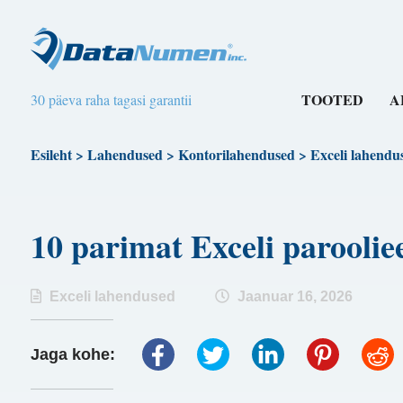
TOOTED
A
30 päeva raha tagasi garantii
Esileht
>
Lahendused
>
Kontorilahendused
>
Exceli lahendu
10 parimat Exceli paroo
Exceli lahendused
Jaanuar 16, 2026
Jaga kohe: