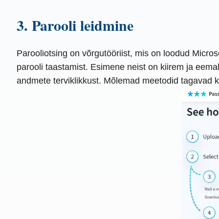
3. Parooli leidmine
Parooliotsing on võrgutööriist, mis on loodud Micro
parooli taastamist. Esimene neist on kiirem ja eemal
andmete terviklikkust. Mõlemad meetodid tagavad ka