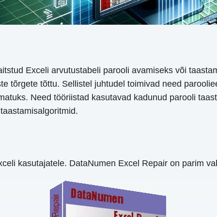
kaitstud Exceli arvutustabeli parooli avamiseks või taas
te tõrgete tõttu. Sellistel juhtudel toimivad need parooli
smatuks. Need tööriistad kasutavad kadunud parooli taas
taastamisalgoritmid.
 Exceli kasutajatele. DataNumen Excel Repair on parim val