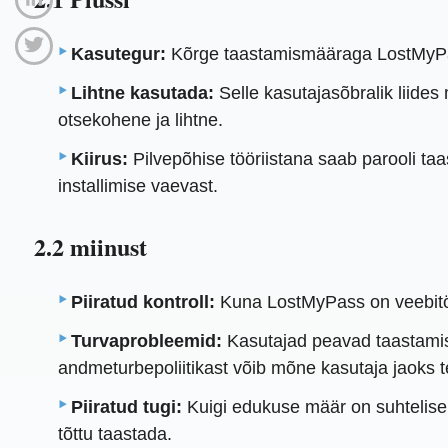
Kasutegur:
Kõrge taastamismääraga LostMyPas
Lihtne kasutada:
Selle kasutajasõbralik liides
otsekohene ja lihtne.
Kiirus:
Pilvepõhise tööriistana saab parooli taa
installimise vaevast.
2.2 miinust
Piiratud kontroll:
Kuna LostMyPass on veebitööri
Turvaprobleemid:
Kasutajad peavad taastamise
andmeturbepoliitikast võib mõne kasutaja jaoks 
Piiratud tugi:
Kuigi edukuse määr on suhteliselt
tõttu taastada.