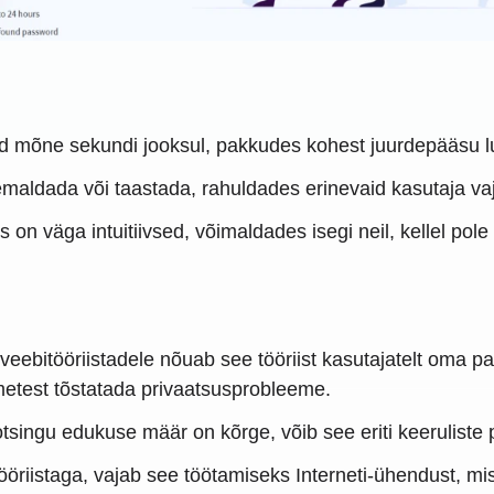
d mõne sekundi jooksul, pakkudes kohest juurdepääsu luk
emaldada või taastada, rahuldades erinevaid kasutaja va
es on väga intuitiivsed, võimaldades isegi neil, kellel pole
ebitööriistadele nõuab see tööriist kasutajatelt oma paro
metest tõstatada privaatsusprobleeme.
tsingu edukuse määr on kõrge, võib see eriti keeruliste p
riistaga, vajab see töötamiseks Interneti-ühendust, mist