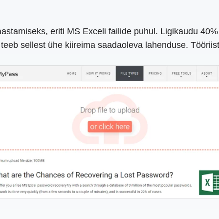
tamiseks, eriti MS Exceli failide puhul. Ligikaudu 40%
eeb sellest ühe kiireima saadaoleva lahenduse. Tööriist