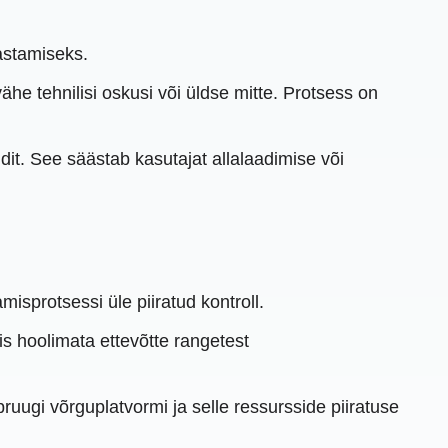
astamiseks.
ähe tehnilisi oskusi või üldse mitte. Protsess on
dit. See säästab kasutajat allalaadimise või
isprotsessi üle piiratud kontroll.
s hoolimata ettevõtte rangetest
ruugi võrguplatvormi ja selle ressursside piiratuse