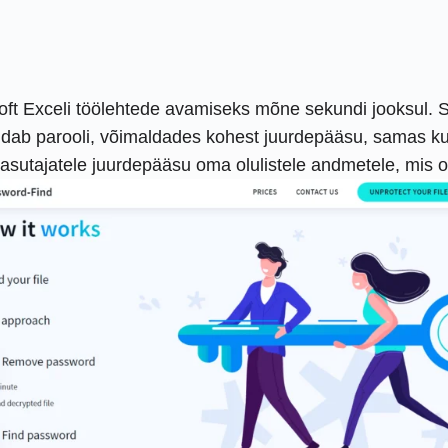
soft Exceli töölehtede avamiseks mõne sekundi jooksul. 
dab parooli, võimaldades kohest juurdepääsu, samas kui te
sutajatele juurdepääsu oma olulistele andmetele, mis on