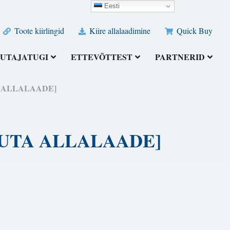
Eesti
Toote kiirlingid
Kiire allalaadimine
Quick Buy
UTAJATUGI
ETTEVÕTTEST
PARTNERID
SUTA ALLALAADE]
 [TASUTA ALLALAADE]