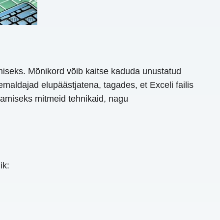
tamiseks. Mõnikord võib kaitse kaduda unustatud
eemaldajad elupäästjatena, tagades, et Exceli failis
tamiseks mitmeid tehnikaid, nagu
ik: