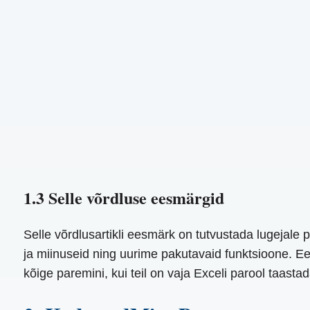
1.3 Selle võrdluse eesmärgid
Selle võrdlusartikli eesmärk on tutvustada lugejale 
ja miinuseid ning uurime pakutavaid funktsioone. Ee
kõige paremini, kui teil on vaja Exceli parool taast