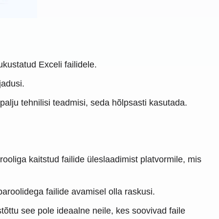
ustatud Exceli failidele.
jadusi.
 palju tehnilisi teadmisi, seda hõlpsasti kasutada.
oliga kaitstud failide üleslaadimist platvormile, mis
aroolidega failide avamisel olla raskusi.
õttu see pole ideaalne neile, kes soovivad faile