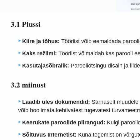
3.1 Plussi
Kiire ja tõhus:
Tööriist võib eemaldada parooli
Kaks režiimi:
Tööriist võimaldab kas parooli e
Kasutajasõbralik:
Parooliotsingu disain ja liid
3.2 miinust
Laadib üles dokumendid:
Sarnaselt muudele ve
võib hoolimata kehtivatest tugevatest turvameet
Keerukate paroolide piirangud:
Kuigi paroolio
Sõltuvus Internetist:
Kuna tegemist on võrgutöö