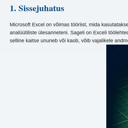
1. Sissejuhatus
Microsoft Excel on võimas tööriist, mida kasutatak
analüütiliste ülesanneteni. Sageli on Exceli tööleht
selline kaitse ununeb või kaob, võib vajalikele and