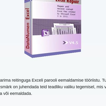
parima reitinguga Exceli parooli eemaldamise tööriistu. T
smärk on juhendada teid teadliku valiku tegemisel, mis v
ada või eemaldada.