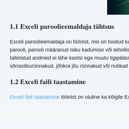
1.1 Exceli paroolieemaldaja tähtsus
Exceli paroolieemaldaja on tööriist, mis on loodud 
parooli, parooli määranud isiku kadumise või tehnilis
talletatud andmed ei lähe kaotsi ega muutu ligipää
sõnastikurünnakud, jõhkra jõu rünnakud või nutikad 
1.2 Exceli faili taastamine
Exceli faili taastamine
tööriist on oluline ka kõigile