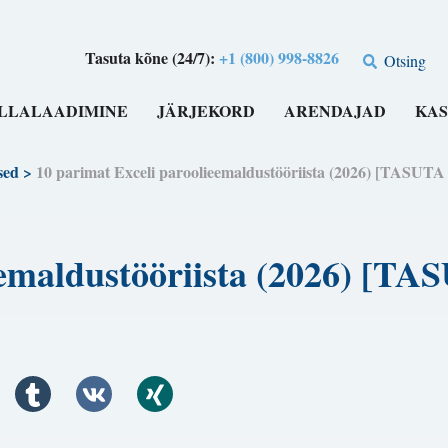
Tasuta kõne (24/7):
+1 (800) 998-8826
Otsing
LLALAADIMINE
JÄRJEKORD
ARENDAJAD
KAS
sed
>
10 parimat Exceli paroolieemaldustööriista (2026) [TA
lieemaldustööriista (2026)