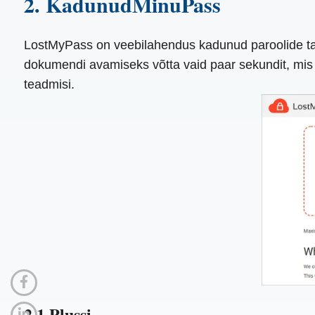
2. KadunudMinuPass
LostMyPass on veebilahendus kadunud paroolide taas
dokumendi avamiseks võtta vaid paar sekundit, mis t
teadmisi.
2.1 Plussi