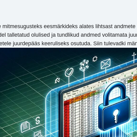
se mitmesugusteks eesmärkideks alates lihtsast andmete s
edel talletatud olulised ja tundlikud andmed volitamata j
metele juurdepääs keeruliseks osutuda. Siin tulevadki mä