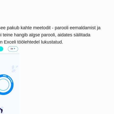
See pakub kahte meetodit - parooli eemaldamist ja
ine ​​hangib algse parooli, aidates säilitada
 Exceli töölehtedel lukustatud.