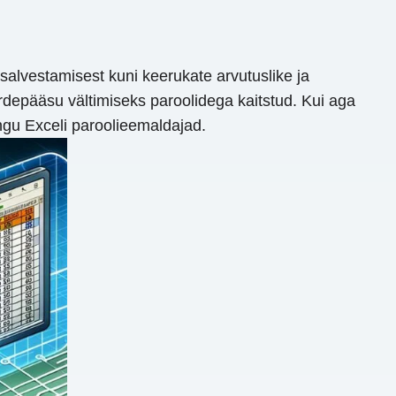
alvestamisest kuni keerukate arvutuslike ja
uurdepääsu vältimiseks paroolidega kaitstud. Kui aga
ngu Exceli paroolieemaldajad.