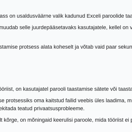
s on usaldusväärne valik kadunud Exceli paroolide ta
 muudab selle juurdepääsetavaks kasutajatele, kellel on v
stamise protsess alata koheselt ja võtab vaid paar sekun
ist, on kasutajatel parooli taastamise sätete või taastam
 protsessiks oma kaitstud failid veebis üles laadima, mi
tekitada teatud privaatsusprobleeme.
 kõrge, on mõningaid keerulisi paroole, mida tööriist ei p