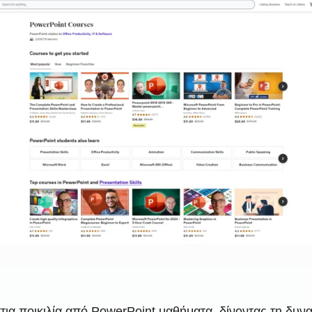
τια ποικιλία από PowerPoint μαθήματα, δίνοντας τη δυν