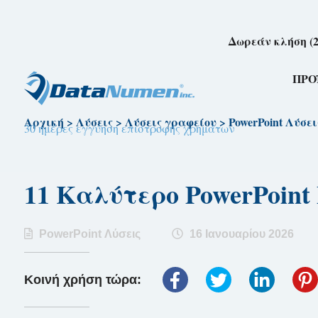
Δωρεάν κλήση (2
ΠΡΟ
Αρχική
>
Λύσεις
>
Λύσεις γραφείου
>
PowerPoint Λύσει
30 ημέρες εγγύηση επιστροφής χρημάτων
11 Καλύτερο PowerPoint
PowerPoint Λύσεις
16 Ιανουαρίου 2026
Κοινή χρήση τώρα: