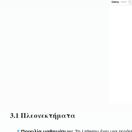
3.1 Πλεονεκτήματα
Ποικιλία μαθημάτων:
Το Udemy έχει μια τεράσ