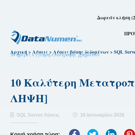
Δωρεάν κλήση (2
ΠΡΟ
Αρχική
>
Λύσεις
>
Λύσεις βάσης δεδομένων
>
SQL Serv
30 ημέρες εγγύηση επιστροφής χρημάτων
10 Καλύτερη Μετατροπή
ΛΗΨΗ]
SQL Server Λύσεις
16 Ιανουαρίου 2026
Κοινή χρήση τώρα: