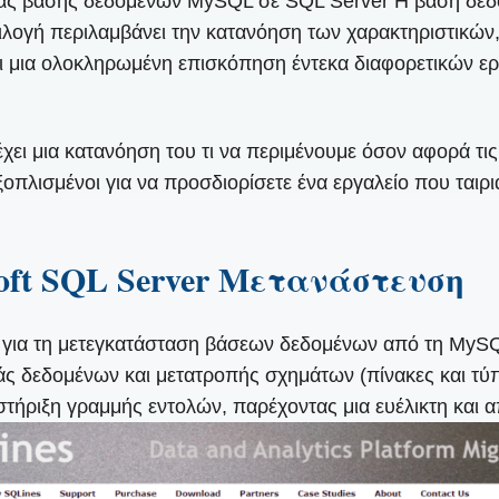
μιας βάσης δεδομένων MySQL σε SQL Server Η βάση δεδο
ιλογή περιλαμβάνει την κατανόηση των χαρακτηριστικών
ει μια ολοκληρωμένη επισκόπηση έντεκα διαφορετικών ερ
ει μια κατανόηση του τι να περιμένουμε όσον αφορά τις 
ξοπλισμένοι για να προσδιορίσετε ένα εργαλείο που ταιρι
soft SQL Server Μετανάστευση
για τη μετεγκατάσταση βάσεων δεδομένων από τη MySQL
ς δεδομένων και μετατροπής σχημάτων (πίνακες και τύπ
οστήριξη γραμμής εντολών, παρέχοντας μια ευέλικτη και 