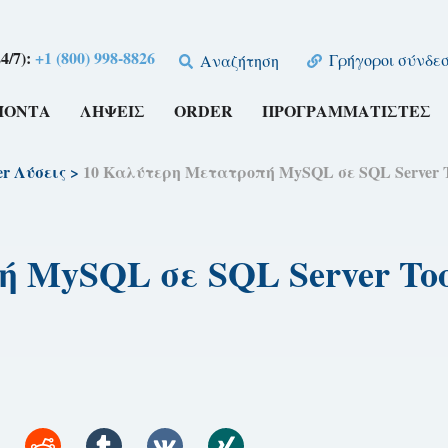
4/7):
+1 (800) 998-8826
Γρήγοροι σύνδεσ
Αναζήτηση
ΪΌΝΤΑ
ΛΉΨΕΙΣ
ORDER
ΠΡΟΓΡΑΜΜΑΤΙΣΤΈΣ
er Λύσεις
>
10 Καλύτερη Μετατροπή MySQL σε SQL Server T
 MySQL σε SQL Server Too