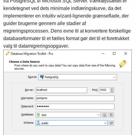
fra PostgreSQL til Microsoft SQL Server. Værktøjssættet er
kendetegnet ved dets minimale indlæringskurve, da det
implementerer en intuitiv wizard-lignende grænseflade, der
guider brugerne gennem alle stadier af
migreringsprocessen. Dens evne til at konvertere forskellige
databaseformater til et fælles format gør det til et foretrukket
valg til datamigreringsopgaver.