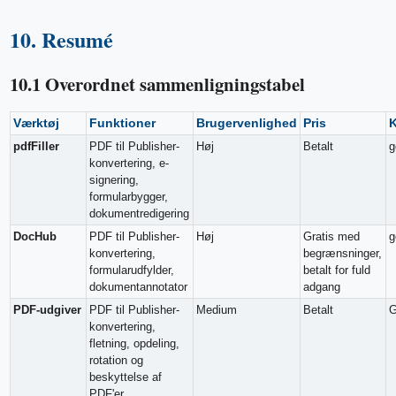
10. Resumé
10.1 Overordnet sammenligningstabel
Værktøj
Funktioner
Brugervenlighed
Pris
pdfFiller
PDF til Publisher-
Høj
Betalt
g
konvertering, e-
signering,
formularbygger,
dokumentredigering
DocHub
PDF til Publisher-
Høj
Gratis med
g
konvertering,
begrænsninger,
formularudfylder,
betalt for fuld
dokumentannotator
adgang
PDF-udgiver
PDF til Publisher-
Medium
Betalt
G
konvertering,
fletning, opdeling,
rotation og
beskyttelse af
PDF'er