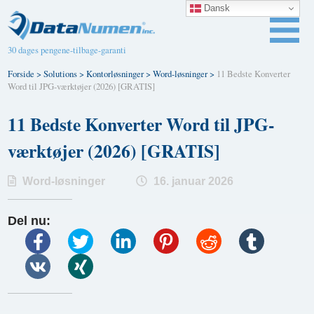
Dansk
30 dages pengene-tilbage-garanti
Forside
>
Solutions
>
Kontorløsninger
>
Word-løsninger
>
11 Bedste Konverter
Word til JPG-værktøjer (2026) [GRATIS]
11 Bedste Konverter Word til JPG-
værktøjer (2026) [GRATIS]
Word-løsninger
16. januar 2026
Del nu: