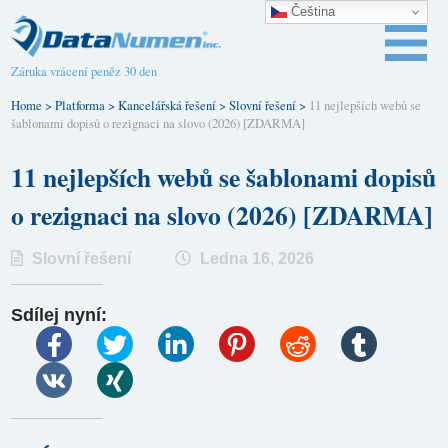
Čeština‎
Záruka vrácení peněz 30 den
Home
>
Platforma
>
Kancelářská řešení
>
Slovní řešení
>
11 nejlepších webů se
šablonami dopisů o rezignaci na slovo (2026) [ZDARMA]
11 nejlepších webů se šablonami dopisů
o rezignaci na slovo (2026) [ZDARMA]
Slovní řešení
Ledna 16, 2026
Sdílej nyní: